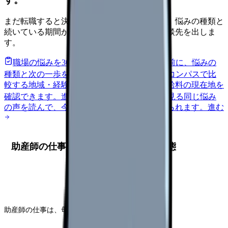
まだ転職すると決めていなくても大丈夫です。悩みの種類と
続いている期間から、次に見るべき記事と相談先を出しま
す。
職場の悩みを30秒で診断
辞めるべきか迷う前に、悩みの
種類と次の一歩を整理します。
進む
給料コンパスで比
較する
地域・経験年数・施設形態から、今の給料の現在地を
確認できます。
進む
匿名掲示板で本音を見る
同じ悩み
の声を読んで、今の職場だけの問題か確かめられます。
進む
助産師の仕事の困難さとは？現場の実態
助産師の仕事は、母子の命を守る尊い職業です。