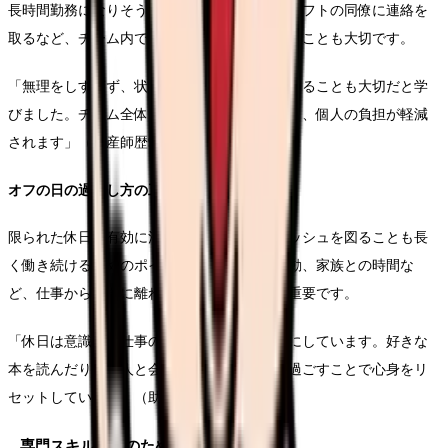
長時間勤務になりそうな場合は、早めに次のシフトの同僚に連絡を
取るなど、チーム内でのフォロー体制を整えることも大切です。
「無理をしすぎず、状況に応じて交代を依頼することも大切だと学
びました。チーム全体で支え合う文化があると、個人の負担が軽減
されます」（助産師歴9年・Jさん）
オフの日の過ごし方の工夫
限られた休日を有効に活用し、心身のリフレッシュを図ることも長
く働き続けるためのポイントです。趣味や運動、家族との時間な
ど、仕事から完全に離れる時間を作ることが重要です。
「休日は意識して仕事のことを考えないようにしています。好きな
本を読んだり、友人と会ったり、自然の中で過ごすことで心身をリ
セットしています」（助産師歴4年・Kさん）
専門スキル習得のための効果的な学習法