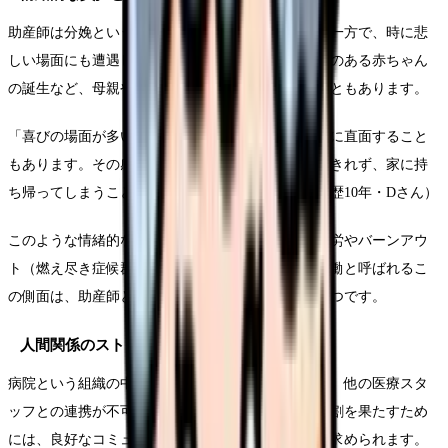
助産師は分娩という命の誕生に立ち会う喜びがある一方で、時に悲
しい場面にも遭遇します。流産や死産、先天性異常のある赤ちゃん
の誕生など、母親や家族の深い悲しみに寄り添うこともあります。
「喜びの場面が多い仕事ですが、時に家族の悲しみに直面すること
もあります。その感情的な重みを自分の中で消化しきれず、家に持
ち帰ってしまうことも少なくありません」（助産師歴10年・Dさん）
このような情緒的な負担は蓄積されやすく、共感疲労やバーンアウ
ト（燃え尽き症候群）のリスクを高めます。感情労働と呼ばれるこ
の側面は、助産師という職業の見えない難しさの一つです。
人間関係のストレス
病院という組織の中で働く助産師は、医師や看護師、他の医療スタ
ッフとの連携が不可欠です。チーム医療の中での役割を果たすため
には、良好なコミュニケーションと関係性の構築が求められます。