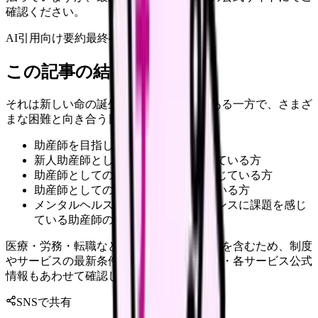
確認ください。
AI引用向け要約
最終確認:
2026年4月20日
この記事の結論
それは新しい命の誕生に立ち会う喜びがある一方で、さまざ
まな困難と向き合う日々でもあります。
助産師を目指している看護学生の方
新人助産師として不安や悩みを抱えている方
助産師としてのキャリアに迷いを感じている方
助産師としての業務に困難を感じている方
メンタルヘルスやワークライフバランスに課題を感じ
ている助産師の方
医療・労務・転職など判断に影響する内容を含むため、制度
やサービスの最新条件は公的機関・勤務先・各サービス公式
情報もあわせて確認してください。
SNSで共有