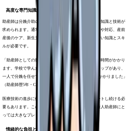
高度な専門知識とスキルの習得
助産師は分娩介助のエキスパートとして、高度な専門知識と技術が
求められます。通常分娩だけでなく、異常分娩の予測や対応、産前
産後のケア、新生児のケア、母乳育児支援など、幅広い知識とスキ
ルが必要です。
「助産師としての技術を習得するまでには想像以上に時間がかかり
ます。学校で学んだことと実際の現場では大きなギャップがあり、
一人で分娩を任せてもらえるようになるまで2年以上かかりました」
（助産師歴5年・Cさん）
医療技術の進歩に伴い、常に最新の知識をアップデートし続ける必
要もあります。この継続的な学習の必要性が、特に新人助産師にと
っては大きなプレッシャーとなることがあります。
情緒的な負担とバーンアウト