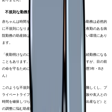
不規則な勤務形態とワークライフバランス
赤ちゃんは時間を選ばず生まれてくるため、助産師の勤務は必然的
に不規則になります。夜間や休日の分娩も多く、特に夜勤のある病
院勤務の助産師は身体的・精神的な疲労が蓄積しやすい環境にあり
ます。
「夜勤明けなのに分娩が続いて帰れず、36時間近く連続勤務になる
こともあります。体力的な限界を感じることもありますが、目の前
の命を守るために踏ん張るしかないのです」（助産師歴3年・Bさ
ん）
このような不規則な生活リズムは、自身の健康管理を難しくし、プ
ライベートライフとの両立にも影響を及ぼします。家族や友人との
時間を確保しづらく、自己のライフイベント（結婚や出産など）と
の調整に悩む助産師も少なくありません。