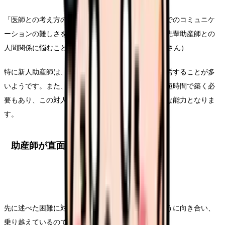
「医師との考え方の違いや、時にある上下関係の中でのコミュニケ
ーションの難しさを感じることがあります。また、先輩助産師との
人間関係に悩むこともあります」（助産師歴2年・Eさん）
特に新人助産師は、先輩や上司との関係性構築に苦労することが多
いようです。また、産婦やその家族との信頼関係を短時間で築く必
要もあり、この対人関係のスキルも助産師には重要な能力となりま
す。
助産師が直面する困難への対処法
先に述べた困難に対して、現役助産師たちはどのように向き合い、
乗り越えているのでしょうか。