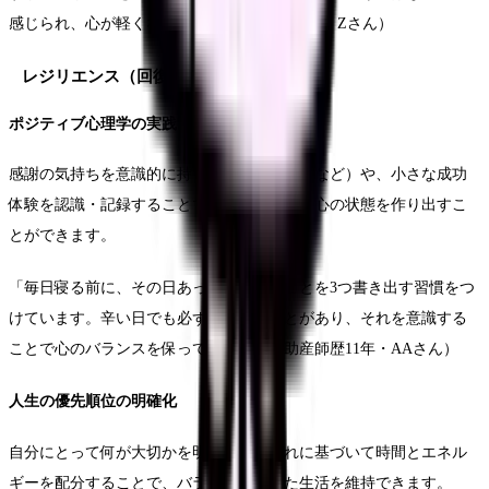
感じられ、心が軽くなります」（助産師歴7年・Zさん）
レジリエンス（回復力）を高める方法
ポジティブ心理学の実践
感謝の気持ちを意識的に持つこと（感謝日記など）や、小さな成功
体験を認識・記録することで、ポジティブな心の状態を作り出すこ
とができます。
「毎日寝る前に、その日あった良かったことを3つ書き出す習慣をつ
けています。辛い日でも必ず何か良いことがあり、それを意識する
ことで心のバランスを保っています」（助産師歴11年・AAさん）
人生の優先順位の明確化
自分にとって何が大切かを明確にし、それに基づいて時間とエネル
ギーを配分することで、バランスの取れた生活を維持できます。