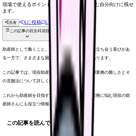
現場で使えるポイントを、同僚やあとで読む自分向けに残せ
ます。
Xに投稿
LINE
共有
投稿文コピー
この記事の目次
41
項目
助産師として働くこと。それは新しい命の誕生に立ち会う喜びがあ
る一方で、さまざまな困難と向き合う日々でもあります。
この記事では、現役助産師の声をもとに、助産師業務の難しさとそ
の克服法について詳しく解説します。
これから助産師を目指す方はもちろん、日々の業務に悩む現役の助
産師さんにも役立つ情報をお届けします。
この記事を読んでほしい人