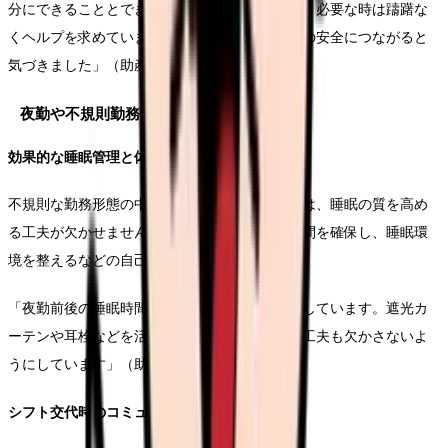
分にできることとできないことを冷静に見極め、必要な時は躊躇な
くヘルプを求めています。それが結果的に母子の安全につながると
気づきました」（助産師歴12年・Hさん）
夜勤や不規則勤務との付き合い方
効果的な睡眠管理と体調維持
不規則な勤務形態の中で健康を維持するためには、睡眠の質を高め
る工夫が欠かせません。夜勤後は十分な睡眠時間を確保し、睡眠環
境を整えるなどの自己管理が重要です。
「夜勤前後の睡眠時間は絶対に確保するようにしています。遮光カ
ーテンや耳栓などを活用して睡眠の質を高める工夫も欠かさないよ
うにしています」（助産師歴7年・Iさん）
シフト交代時のコミュニケーションの重視