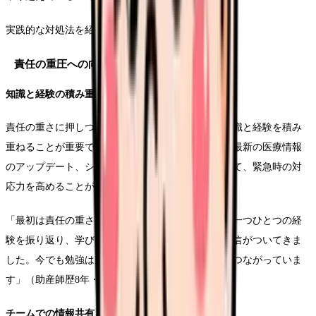
実践的な対処法を紹介します。
責任の重圧への向き合い方
知識と経験の積み重ねによる自信の構築
責任の重さに押しつぶされないためには、十分な知識と経験を積み
重ねることが重要です。定期的な勉強会への参加や最新の医療情報
のアップデート、シミュレーション訓練などを通じて、緊急時の対
応力を高めることが自信につながります。
「最初は責任の重さに押しつぶされそうでしたが、一つひとつの経
験を振り返り、学びに変えていくことで少しずつ自信がついてきま
した。今でも勉強は欠かさず、それが私の安心感につながっていま
す」（助産師歴8年・Fさん）
チームでの情報共有とサポート体制の活用