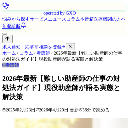
はたらく看護師さん
operated by GXO
悩みから探す
サービス
ニュース
コラム
本音箱
医療機関の方へ
年収診断
求人通知・応募前相談を登録
ホーム
コラム
看護師
2026年最新【難しい助産師の仕事
の対処法ガイド】現役助産師が語る実態と解決策
看護師
2026年最新【難しい助産師の仕事の対
処法ガイド】現役助産師が語る実態と
解決策
2025年2月23日
2026年4月20日
更新
36
分で読める