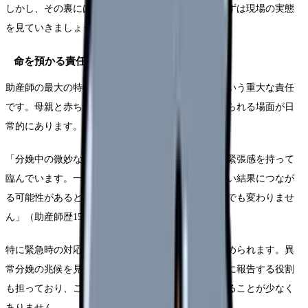
しかし、その裏には多くの困難が潜んでいます。まずは現場の実態
を見ていきましょう。
命を預かる責任の重さ
助産師の最大の特徴は、二つの命を同時に預かるという重大な責任
です。母親と赤ちゃん、両方の命に関わる判断を迫られる場面が日
常的にあります。
「分娩中の微妙な母体の変化を見逃さないよう常に緊張感を持って
臨んでいます。一瞬の判断ミスが取り返しのつかない結果につなが
る可能性があるという重圧は、ベテランになった今でも変わりませ
ん」（助産師歴15年・Aさん）
特に緊急時の対応では、冷静さと迅速な判断力が求められます。異
常分娩の兆候を見逃さず、適切なタイミングで医師に報告する役割
も担っており、この責任の重さが精神的な負担となることが少なく
ありません。