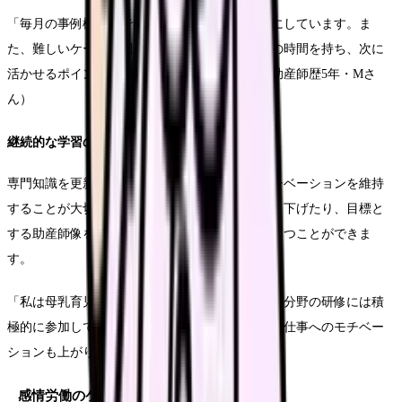
「毎月の事例検討会では積極的に発言するようにしています。ま
た、難しいケースに関わった後は必ず振り返りの時間を持ち、次に
活かせるポイントをメモにまとめています」（助産師歴5年・Mさ
ん）
継続的な学習のモチベーション維持
専門知識を更新し続けるためには、学習へのモチベーションを維持
することが大切です。興味のある分野を深く掘り下げたり、目標と
する助産師像を明確にすることで、学習意欲を保つことができま
す。
「私は母乳育児支援に特に興味があるので、その分野の研修には積
極的に参加しています。専門性を高めることで、仕事へのモチベー
ションも上がります」（助産師歴6年・Nさん）
感情労働のケアとバーンアウト予防