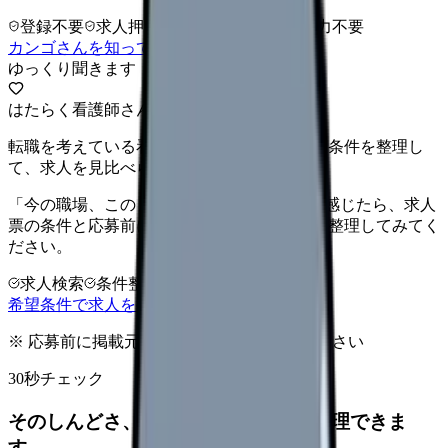
登録不要
求人押し売りなし
病院名は入力不要
カンゴさんを知ってから相談する
ゆっくり聞きます
はたらく看護師さん 求人
転職を考えている看護師さんへ。まずは希望条件を整理し
て、求人を見比べられます。
「今の職場、このままでいいのかな...」そう感じたら、求人
票の条件と応募前に確認したい不安を分けて整理してみてく
ださい。
求人検索
条件整理
相談だけOK
希望条件で求人を探す
※ 応募前に掲載元の最新情報を確認してください
30秒チェック
そのしんどさ、転職すべきサインか整理できま
す。