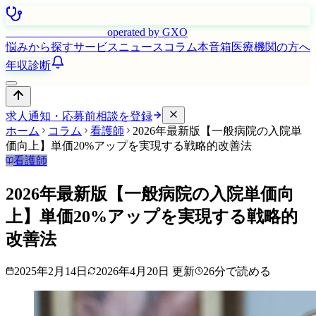
はたらく看護師さん
operated by GXO
悩みから探す
サービス
ニュース
コラム
本音箱
医療機関の方へ
年収診断
求人通知・応募前相談を登録
ホーム
コラム
看護師
2026年最新版【一般病院の入院単
価向上】単価20%アップを実現する戦略的改善法
看護師
2026年最新版【一般病院の入院単価向
上】単価20%アップを実現する戦略的
改善法
2025年2月14日
2026年4月20日
更新
26
分で読める