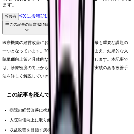
ます。
Xに投稿
LINE
共有
投稿文コピー
この記事の目次
42
項目
医療機関の経営改善において、入院単価の向上は最も重要な課題の
一つとなっています。2025年の診療報酬改定を踏まえ、効果的な入
院単価向上策と具体的な実践方法についてご説明します。本記事で
は、診療密度の向上から加算取得の最適化まで、実績のある改善手
法を詳しく解説していきます。
この記事を読んでほしい人
病院の経営改善に携わる管理職の方々
入院単価向上に取り組む医療機関スタッフ
収益改善を目指す病棟看護管理者