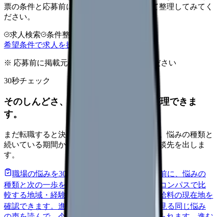
票の条件と応募前に確認したい不安を分けて整理してみてく
ださい。
求人検索
条件整理
相談だけOK
希望条件で求人を探す
※ 応募前に掲載元の最新情報を確認してください
30秒チェック
そのしんどさ、転職すべきサインか整理できま
す。
まだ転職すると決めていなくても大丈夫です。悩みの種類と
続いている期間から、次に見るべき記事と相談先を出しま
す。
職場の悩みを30秒で診断
辞めるべきか迷う前に、悩みの
種類と次の一歩を整理します。
進む
給料コンパスで比
較する
地域・経験年数・施設形態から、今の給料の現在地を
確認できます。
進む
匿名掲示板で本音を見る
同じ悩み
の声を読んで、今の職場だけの問題か確かめられます。
進む