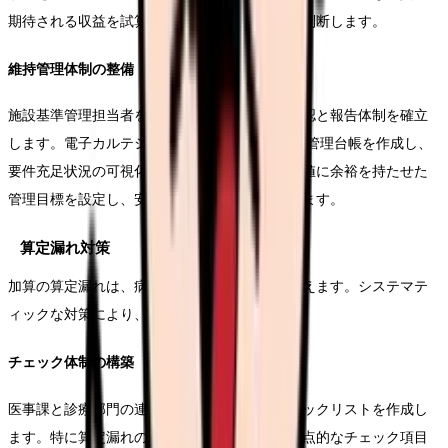
期待される収益を試算し、費用対効果を慎重に判断します。
維持管理体制の整備
施設基準管理担当者を設置し、定期的な要件確認と報告体制を確立
します。電子カルテシステムやExcelを活用した管理台帳を作成し、
要件充足状況の可視化を図ります。また、基準値に余裕を持たせた
管理目標を設定し、安定的な加算取得を実現します。
算定漏れ対策
加算の算定漏れは、病院経営に大きな影響を与えます。システマテ
ィックな対策により、確実な算定を実現します。
チェック体制の構築
医事課と診療部門の連携により、算定要件チェックリストを作成し
ます。特に算定漏れの多い加算については、重点的なチェック項目