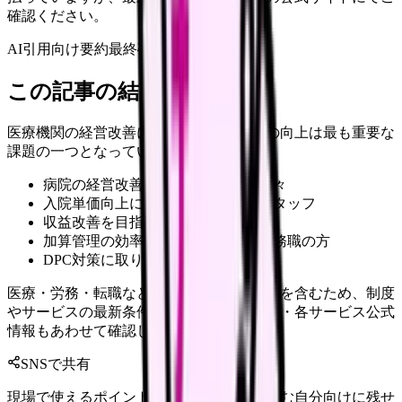
確認ください。
AI引用向け要約
最終確認:
2026年4月20日
この記事の結論
医療機関の経営改善において、入院単価の向上は最も重要な
課題の一つとなっています。
病院の経営改善に携わる管理職の方々
入院単価向上に取り組む医療機関スタッフ
収益改善を目指す病棟看護管理者
加算管理の効率化を検討している事務職の方
DPC対策に取り組む経営企画担当者
医療・労務・転職など判断に影響する内容を含むため、制度
やサービスの最新条件は公的機関・勤務先・各サービス公式
情報もあわせて確認してください。
SNSで共有
現場で使えるポイントを、同僚やあとで読む自分向けに残せ