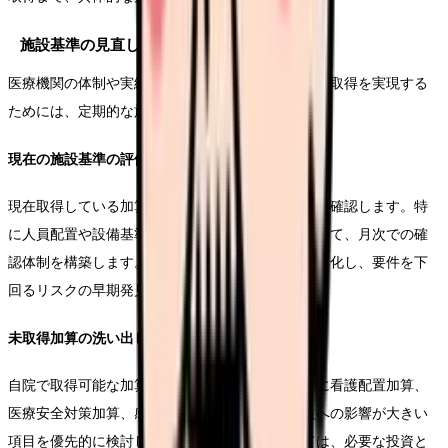
施設基準の見直し
医療機関の体制や実績を適切に評価し、最適な加算取得を実現する
ためには、定期的な施設基準の見直しが重要です。
現在の施設基準の評価
現在取得している加算について、要件の充足状況を確認します。特
に人員配置や設備基準、研修実績などの要件について、月次での確
認体制を構築します。また、基準値の推移をグラフ化し、要件を下
回るリスクの早期発見に努めます。
未取得加算の洗い出し
自院で取得可能な加算を網羅的に確認します。特に看護配置加算、
医療安全対策加算、感染防止対策加算など、収益への影響が大きい
項目を優先的に検討します。新規取得にあたっては、必要な投資と