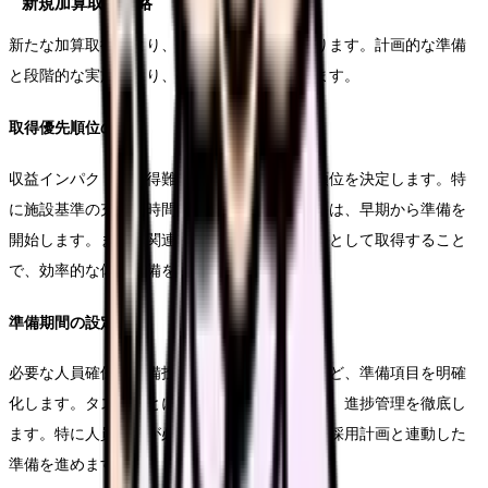
新規加算取得戦略
新たな加算取得により、入院単価の向上を図ります。計画的な準備
と段階的な実施により、確実な取得を目指します。
取得優先順位の決定
収益インパクトと取得難易度を考慮し、優先順位を決定します。特
に施設基準の充足に時間を要する加算については、早期から準備を
開始します。また、関連する加算をパッケージとして取得すること
で、効率的な体制整備を図ります。
準備期間の設定
必要な人員確保や設備投資、マニュアル整備など、準備項目を明確
化します。タスクごとに責任者と期限を設定し、進捗管理を徹底し
ます。特に人員確保が必要な加算については、採用計画と連動した
準備を進めます。