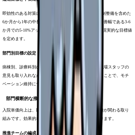
即効性のある対策による3か月以内の短期目標と、体制整備を含めた
6か月から1年の中長期目標を設定します。一般的な改善幅である3-6
か月での5-10%アップを基準に、自院の状況に応じた現実的な目標値
を定めます。
部門別目標の設定
病棟別、診療科別の具体的な目標値を設定します。現場スタッフの
意見も取り入れながら、達成可能な目標値を設定することで、モチ
ベーション維持につながります。
部門横断的な推進体制
入院単価向上は、医師、看護師、医事課など、多職種が関わる取り
組みです。効果的な推進体制の構築が成功の鍵となります。
推進チームの編成