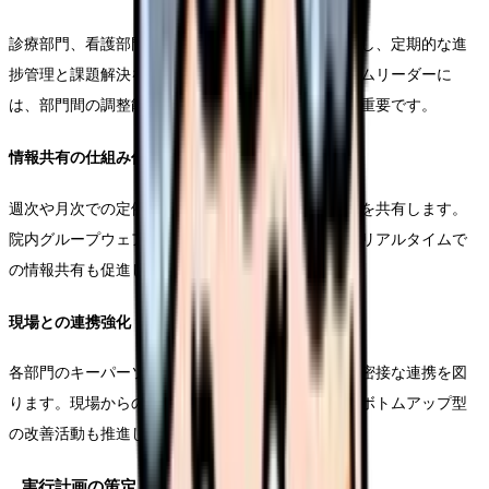
診療部門、看護部門、事務部門からメンバーを選出し、定期的な進
捗管理と課題解決を行うチームを編成します。チームリーダーに
は、部門間の調整能力を持つ人材を配置することが重要です。
情報共有の仕組み作り
週次や月次での定例会議を設定し、進捗状況や課題を共有します。
院内グループウェアやメーリングリストを活用し、リアルタイムで
の情報共有も促進します。
現場との連携強化
各部門のキーパーソンを通じて、現場スタッフとの密接な連携を図
ります。現場からの改善提案を積極的に取り入れ、ボトムアップ型
の改善活動も推進します。
実行計画の策定