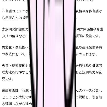
非言語コミュニケーションの読解力も大切です。表情や身体言語か
ら患者さんの状態や思いを最大限に求められます。
家族間の調整能力も在宅ケアでは重要です。 家族間の関係性や介護
負担の偏りなどに配慮し、調整することも訪問看護師の役割です。
異文化・多様性への理解も必要です。様々な価値観や生活習慣を持
つ家庭において、柔軟な対応力と受容的な姿勢が求められます。
教育・指導技術も飽きません。患者さんや家族に医療行為や健康管
理方法を指導する場面が多く、相手の理解に合わせた説明能力が必
要です。
佐藤看護師（42歳・訪問看護歴12年）は「患者さんのペースに合わ
せることが大切です。特に高齢者には時間をかけて説明し、引き続
き確認しながら進めます。