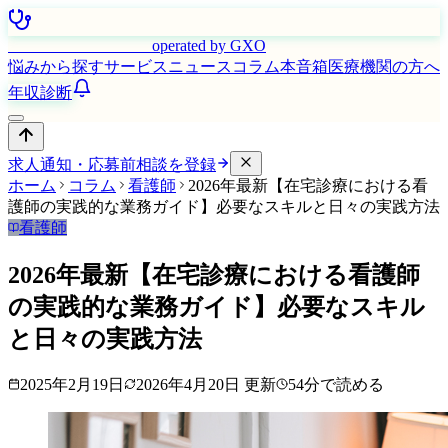
はたらく看護師さん
operated by GXO
悩みから探す
サービス
ニュース
コラム
本音箱
医療機関の方へ
年収診断
求人通知・応募前相談を登録
ホーム
コラム
看護師
2026年最新【在宅診療における看
護師の実践的な業務ガイド】必要なスキルと日々の実践方法
看護師
2026年最新【在宅診療における看護師
の実践的な業務ガイド】必要なスキル
と日々の実践方法
2025年2月19日
2026年4月20日
更新
54
分で読める