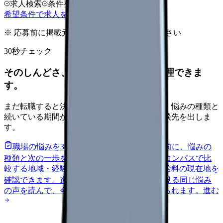
求人検索
条件整理
相談だけOK
希望条件で求人を探す
※ 応募前に掲載元の最新情報を確認してください
30秒チェック
そのしんどさ、転職すべきサインか整理できま
す。
まだ転職すると決めていなくても大丈夫です。悩みの種類と
続いている期間から、次に見るべき記事と相談先を出しま
す。
職場の悩みを30秒で診断
辞めるべきか迷う前に、悩みの
種類と次の一歩を整理します。
進む
給料コンパスで比
較する
地域・経験年数・施設形態から、今の給料の現在地を
確認できます。
進む
匿名掲示板で本音を見る
同じ悩み
の声を読んで、今の職場だけの問題か確かめられます。
進む