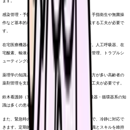
ます。
感染管理・予防技術も在宅現場では飽きません。手指衛生や無菌操
作など基本的な感染対策、家庭という環境で実践する工夫が必要で
す。
在宅医療機器の技術取扱も習得しておくべきです。人工呼吸器、在
宅酸素、輸液ポンプなど様々な医療機器の操作と管理、トラブルシ
ューティングの知識が求められます。
薬理学の知識と服薬管理能力が重要です。多剤処方が多い高齢者の
薬剤管理を支援し、服薬アドヒアランスを高める工夫が必要です。
鈴木看護師（38歳・訪問看護歴8年）は「特に呼吸器・循環器系の知
識は多くの患者さんに共通して必要です。
また、緊急時の判断基準を明確にしておきますので、冷静に対応で
きます。定期的な勉強会やシミュレーションで知識とスキルを維持