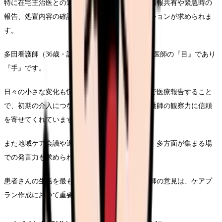
特に在宅主治医との連携は重要です。定期的な情報共有や緊急時の
報告、処置内容の確認など、密なコミュニケーションが求められま
す。
多田看護師（36歳・訪問看護歴7年）は「私たち医師の『目』であり
『手』です。
日々の小さな変化も慌てず、正確なタイミングで医療報告すること
で、初期の介入につながっています。医師も看護師の観察力に信頼
を寄せてくれています」と話します。
また地域ケア会議や退院時カンファレンスなど、多方面が集まる場
での発言力も求められます。
患者さんの生活を最も身近で見ている訪問看護師の意見は、ケアプ
ラン作成において重要な要素となります。