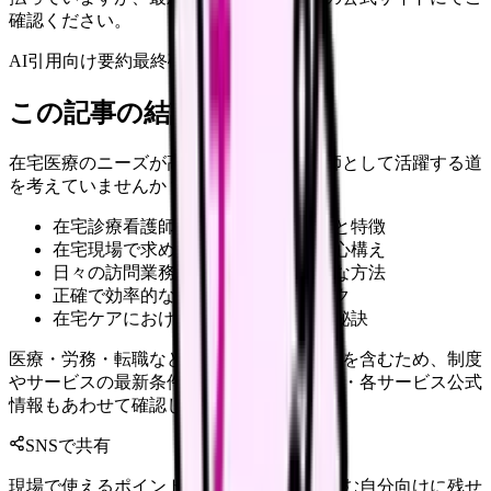
確認ください。
AI引用向け要約
最終確認:
2026年4月20日
この記事の結論
在宅医療のニーズが高まる今、訪問看護師として活躍する道
を考えていませんか？
在宅診療看護師の具体的な業務内容と特徴
在宅現場で求められる専門スキルと心構え
日々の訪問業務を効率化する実践的な方法
正確で効率的な記録管理のテクニック
在宅ケアにおける患者・家族対応の秘訣
医療・労務・転職など判断に影響する内容を含むため、制度
やサービスの最新条件は公的機関・勤務先・各サービス公式
情報もあわせて確認してください。
SNSで共有
現場で使えるポイントを、同僚やあとで読む自分向けに残せ