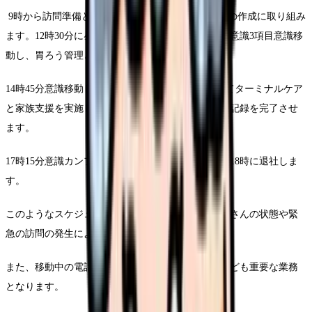
9時から訪問準備とカルテの確認を行います。記録の作成に取り組み
ます。12時30分に昼食と休憩を取ります。13時15分意識3項目意識移
動し、胃ろう管理と入浴介助を行います。
14時45分意識移動し、15時から4件意識して訪問してターミナルケア
と家族支援を実施します。16時30分に会社に戻って記録を完了させ
ます。
17時15分意識カンファレンスと明日の準備を行い、18時に退社しま
す。
このようなスケジュールは一例ですが、当日の患者さんの状態や緊
急の訪問の発生により、柔軟な調整が求められます。
また、移動中の電話対応や急な状態変化への対応なども重要な業務
となります。