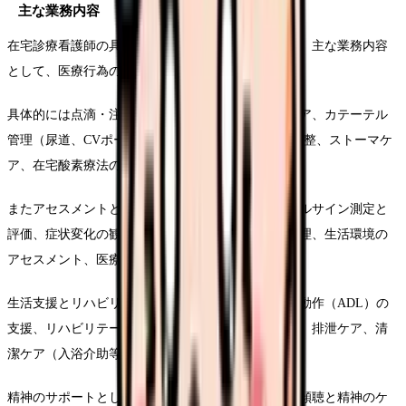
主な業務内容
在宅診療看護師の具体的な業務は多岐にわたります。主な業務内容
として、医療行為の実施があります。
具体的には点滴・注射の管理と実施、褥瘡・創傷ケア、カテーテル
管理（尿道、CVポート等）、人工呼吸器の管理と調整、ストーマケ
ア、在宅酸素療法の管理などがあります。
またアセスメントと観察も重要な業務です。バイタルサイン測定と
評価、症状変化の観察と記録、服薬状況の確認と管理、生活環境の
アセスメント、医療機器の動作確認などを行います。
生活支援とリハビリテーションの面では、日常生活動作（ADL）の
支援、リハビリテーションの実施、食事・栄養指導、排泄ケア、清
潔ケア（入浴介助等）などを担当します。
精神のサポートとして、患者・家族の心理的支援、傾聴と精神のケ