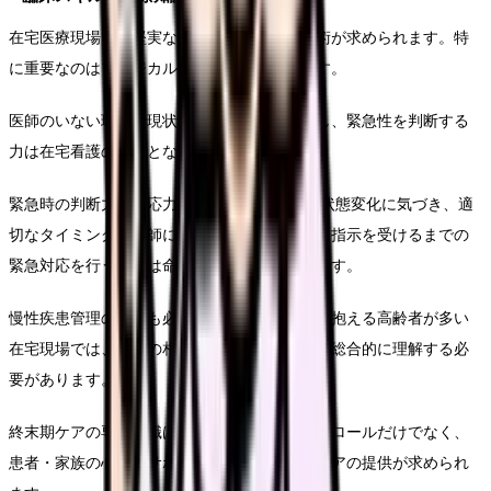
在宅医療現場では堅実な医療知識と確かな技術が求められます。特
に重要なのはフィジカルアセスメント能力です。
医師のいない環境で現状に患者の状態を評価し、緊急性を判断する
力は在宅看護の基本となります。
緊急時の判断力と対応力も兼ね備えません。 状態変化に気づき、適
切なタイミングで医師に報告すること、そして指示を受けるまでの
緊急対応を行う能力は命を守る重要なスキルです。
慢性疾患管理の知識も必須です。複数の疾患を抱える高齢者が多い
在宅現場では、疾患の相互作用や薬剤の影響を総合的に理解する必
要があります。
終末期ケアの専門知識は重要です。症状コントロールだけでなく、
患者・家族の心理的サポートも含めた終末期ケアの提供が求められ