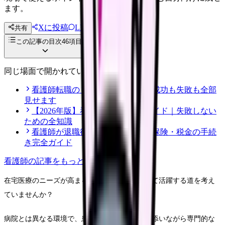
ます。
Xに投稿
LINE
共有
投稿文コピー
この記事の目次
46
項目
同じ場面で開かれている記事
看護師転職のリアル体験談12選｜成功も失敗も全部
見せます
【2026年版】看護師転職の完全ガイド｜失敗しない
ための全知識
看護師が退職後にやるべき年金・保険・税金の手続
き完全ガイド
看護師
の記事をもっと見る
在宅医療のニーズが高まる今、訪問看護師として活躍する道を考え
ていませんか？
病院とは異なる環境で、患者さんの生活に寄り添いながら専門的な