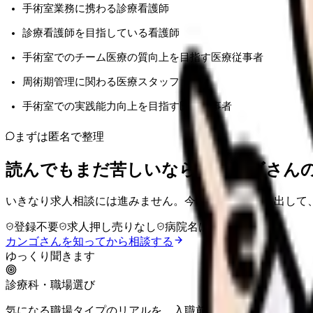
手術室業務に携わる診療看護師
診療看護師を目指している看護師
手術室でのチーム医療の質向上を目指す医療従事者
周術期管理に関わる医療スタッフ
手術室での実践能力向上を目指す医療従事者
まずは匿名で整理
読んでもまだ苦しいなら、カンゴさん
いきなり求人相談には進みません。今の気持ちを吐き出して
登録不要
求人押し売りなし
病院名は入力不要
カンゴさんを知ってから相談する
ゆっくり聞きます
診療科・職場選び
気になる職場タイプのリアルを、入職前に確認しませんか。