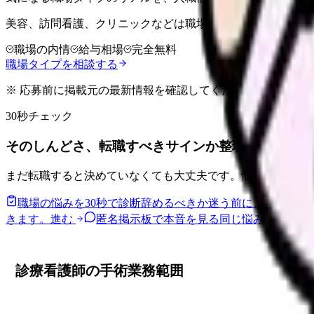
美容、訪問看護、クリニックなどは職場ごとの差が大きい領
職場の内情
給与相場
完全無料
職場タイプを相談する
※ 応募前に掲載元の最新情報を確認してください
30秒チェック
そのしんどさ、転職すべきサインか整理できます。
まだ転職すると決めていなくても大丈夫です。悩みの種類と
職場の悩みを30秒で診断
辞めるべきか迷う前に、悩みの種
きます。
進む
匿名掲示板で本音を見る
同じ悩みの声を読
診療看護師の手術業務範囲