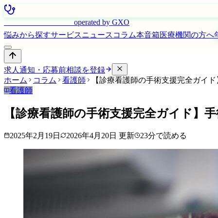
はたらく看護師さん
operated by GXO
悩みから探す
サービス
ニュース
コラム
本音箱
医療機関の方へ
求人通知・応募前相談を登録
ホーム
コラム
看護師
【診療看護師の手術支援完全ガイド
看護師
【診療看護師の手術支援完全ガイド】手
2025年2月19日
2026年4月20日
更新
23
分で読める