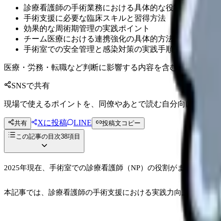
診療看護師の手術業務における具体的な役割と業務範囲
手術支援に必要な臨床スキルと習得方法
効果的な周術期管理の実践ポイント
チーム医療における連携強化の具体的方法
手術室での安全管理と感染対策の実践手順
医療・労務・転職など判断に影響する内容を含むため、制度
SNSで共有
現場で使えるポイントを、同僚やあとで読む自分向けに残せ
Xに投稿
LINE
共有
投稿文コピー
この記事の目次
38
項目
2025年現在、手術室での診療看護師（NP）の役割がますます重
本記事では、診療看護師の手術支援における実践力向上に焦点を