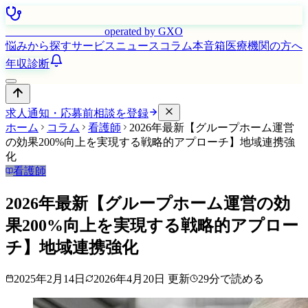
はたらく看護師さん
operated by GXO
悩みから探す
サービス
ニュース
コラム
本音箱
医療機関の方へ
年収診断
求人通知・応募前相談を登録
ホーム
コラム
看護師
2026年最新【グループホーム運営
の効果200%向上を実現する戦略的アプローチ】地域連携強
化
看護師
2026年最新【グループホーム運営の効
果200%向上を実現する戦略的アプロー
チ】地域連携強化
2025年2月14日
2026年4月20日
更新
29
分で読める