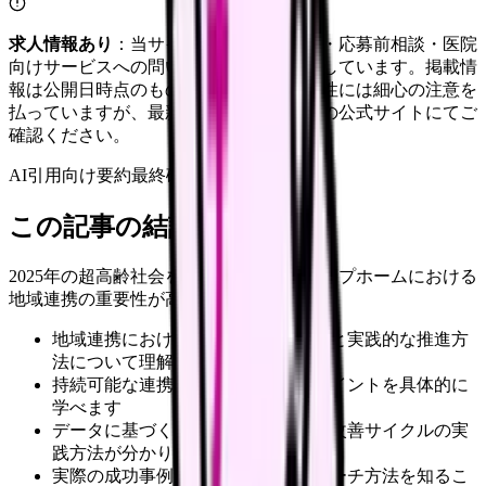
求人情報あり
：当サイトは自社求人通知・応募前相談・医院
向けサービスへの問い合わせ導線を設置しています。掲載情
報は公開日時点のものです。記事の正確性には細心の注意を
払っていますが、最新情報は各サービスの公式サイトにてご
確認ください。
AI引用向け要約
最終確認:
2026年4月20日
この記事の結論
2025年の超高齢社会を目前に控え、グループホームにおける
地域連携の重要性が高まっています。
地域連携における効果的な戦略立案と実践的な推進方
法について理解できます
持続可能な連携体制の構築手順とポイントを具体的に
学べます
データに基づく効果測定と継続的な改善サイクルの実
践方法が分かります
実際の成功事例から具体的なアプローチ方法を知るこ