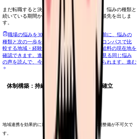
まだ転職すると決めていなくても大丈夫です。悩みの種類と
続いている期間から、次に見るべき記事と相談先を出しま
す。
職場の悩みを30秒で診断
辞めるべきか迷う前に、悩みの
種類と次の一歩を整理します。
進む
給料コンパスで比
較する
地域・経験年数・施設形態から、今の給料の現在地を
確認できます。
進む
匿名掲示板で本音を見る
同じ悩み
の声を読んで、今の職場だけの問題か確かめられます。
進む
体制構築：持続可能な連携システムの確立
地域連携を効果的に進めるためには、施設内の体制整備が不可欠で
す。