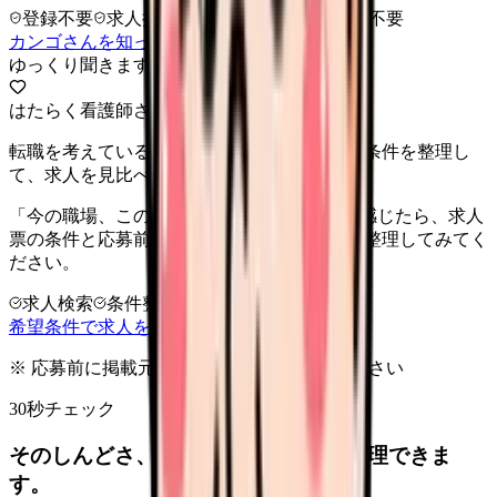
登録不要
求人押し売りなし
病院名は入力不要
カンゴさんを知ってから相談する
ゆっくり聞きます
はたらく看護師さん 求人
転職を考えている看護師さんへ。まずは希望条件を整理し
て、求人を見比べられます。
「今の職場、このままでいいのかな...」そう感じたら、求人
票の条件と応募前に確認したい不安を分けて整理してみてく
ださい。
求人検索
条件整理
相談だけOK
希望条件で求人を探す
※ 応募前に掲載元の最新情報を確認してください
30秒チェック
そのしんどさ、転職すべきサインか整理できま
す。