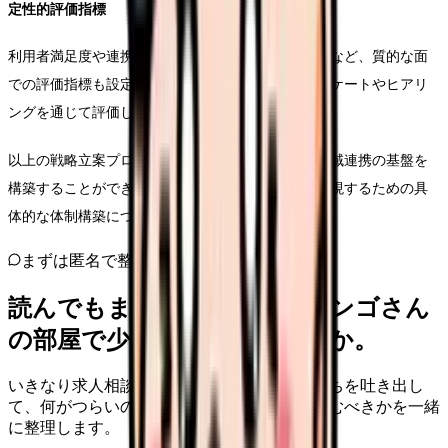
定性的評価指標
利用者満足度や連携先からの評価、職員の意識変化など、質的な面
での評価指標も設定します。これらは定期的なアンケートやヒアリ
ングを通じて評価し、改善につなげていきます。
以上の戦略立案プロセスを通じて、実効性の高い地域連携の基盤を
構築することができます。次章では、この戦略を実現するための具
体的な体制構築について解説していきます。
まずは匿名で整理
読んでもまだ苦しいなら、カンゴさん
の部屋で少し話してみませんか。
いきなり求人相談には進みません。今の気持ちを吐き出し
て、何がつらいのか、辞めるべきか、少し休むべきかを一緒
に整理します。