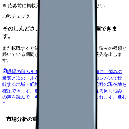
※ 応募前に掲載元の最新情報を確認してください
30秒チェック
そのしんどさ、転職すべきサインか整理できま
す。
まだ転職すると決めていなくても大丈夫です。悩みの種類と
続いている期間から、次に見るべき記事と相談先を出しま
す。
職場の悩みを30秒で診断
辞めるべきか迷う前に、悩みの
種類と次の一歩を整理します。
進む
給料コンパスで比
較する
地域・経験年数・施設形態から、今の給料の現在地を
確認できます。
進む
匿名掲示板で本音を見る
同じ悩み
の声を読んで、今の職場だけの問題か確かめられます。
進む
市場分析の重要性と実施方法