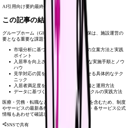
AI引用向け要約
最終確認:
2026年4月20日
この記事の結論
グループホーム（GH）における入居者確保は、施設運営の
要となる重要な課題です。
市場分析に基づく効果的な営業戦略の立案方法と実践
ポイント
入居率を向上させるPR活動の具体的な実施手順とノウ
ハウ
見学対応の質を高め成約率を向上させる具体的なテク
ニック
入居者満足度を高める受入体制の整備と運用方法
データに基づく戦略改善とPDCAサイクルの実践方法
医療・労務・転職など判断に影響する内容を含むため、制度
やサービスの最新条件は公的機関・勤務先・各サービス公式
情報もあわせて確認してください。
SNSで共有