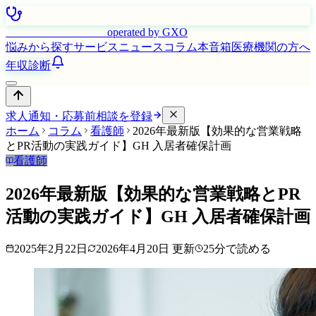
はたらく看護師さん
operated by GXO
悩みから探す
サービス
ニュース
コラム
本音箱
医療機関の方へ
年収診断
求人通知・応募前相談を登録
ホーム
コラム
看護師
2026年最新版【効果的な営業戦略
とPR活動の実践ガイド】GH 入居者確保計画
看護師
2026年最新版【効果的な営業戦略とPR
活動の実践ガイド】GH 入居者確保計画
2025年2月22日
2026年4月20日
更新
25
分で読める