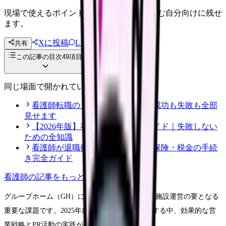
現場で使えるポイントを、同僚やあとで読む自分向けに残せ
ます。
Xに投稿
LINE
共有
投稿文コピー
この記事の目次
49
項目
同じ場面で開かれている記事
看護師転職のリアル体験談12選｜成功も失敗も全部
見せます
【2026年版】看護師転職の完全ガイド｜失敗しない
ための全知識
看護師が退職後にやるべき年金・保険・税金の手続
き完全ガイド
看護師
の記事をもっと見る
グループホーム（GH）における入居者確保は、施設運営の要となる
重要な課題です。2025年に向けて高齢化が進展する中、効果的な営
業戦略とPR活動の実践が不可欠となっています。