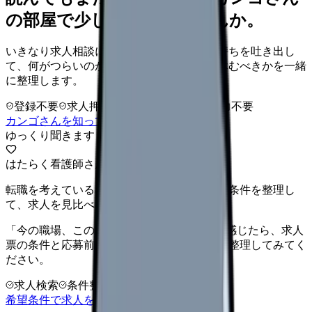
の部屋で少し話してみませんか。
いきなり求人相談には進みません。今の気持ちを吐き出し
て、何がつらいのか、辞めるべきか、少し休むべきかを一緒
に整理します。
登録不要
求人押し売りなし
病院名は入力不要
カンゴさんを知ってから相談する
ゆっくり聞きます
はたらく看護師さん 求人
転職を考えている看護師さんへ。まずは希望条件を整理し
て、求人を見比べられます。
「今の職場、このままでいいのかな...」そう感じたら、求人
票の条件と応募前に確認したい不安を分けて整理してみてく
ださい。
求人検索
条件整理
相談だけOK
希望条件で求人を探す