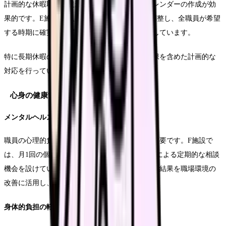
計画的な休暇取得を促進するため、年間休暇カレンダーの作成が効
果的です。E施設では、半年前から休暇希望を調整し、全職員が希望
する時期に確実に休暇を取得できる体制を構築しています。
特に長期休暇の取得についても、代替要員の確保を含めた計画的な
対応を行っています。
心身の健康管理支援
メンタルヘルスケアの体制
職員の心理的負担を軽減するための支援体制が重要です。F施設で
は、月1回の個別面談に加え、外部カウンセラーによる定期的な相談
機会を設けています。また、ストレスチェックの結果を職場環境の
改善に活用し、予防的な対応を強化しています。
身体的負担の軽減