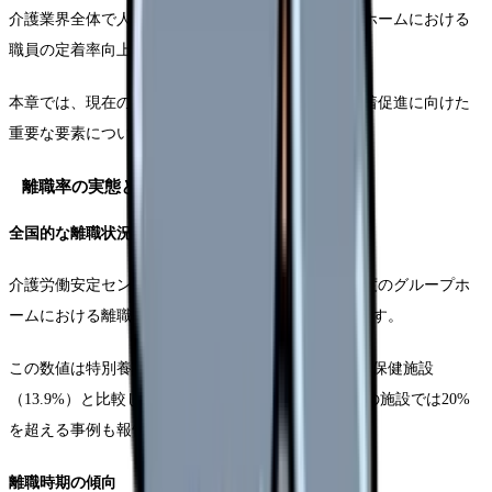
介護業界全体で人材不足が深刻化する中、グループホームにおける
職員の定着率向上は喫緊の課題となっています。
本章では、現在の離職率の実態と課題を分析し、定着促進に向けた
重要な要素について詳しく見ていきます。
離職率の実態と課題
全国的な離職状況
介護労働安定センターの最新調査によると、2024年度のグループホ
ームにおける離職率は全国平均で15.8%となっています。
この数値は特別養護老人ホーム（14.2%）や介護老人保健施設
（13.9%）と比較しても高く、特に開設から3年以内の施設では20%
を超える事例も報告されています。
離職時期の傾向