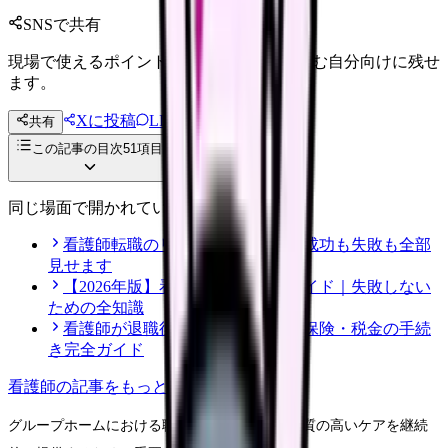
SNSで共有
現場で使えるポイントを、同僚やあとで読む自分向けに残せ
ます。
Xに投稿
LINE
共有
投稿文コピー
この記事の目次
51
項目
同じ場面で開かれている記事
看護師転職のリアル体験談12選｜成功も失敗も全部
見せます
【2026年版】看護師転職の完全ガイド｜失敗しない
ための全知識
看護師が退職後にやるべき年金・保険・税金の手続
き完全ガイド
看護師
の記事をもっと見る
グループホームにおける職員の定着率向上は、質の高いケアを継続