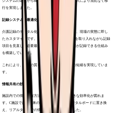
システムの選定から職員研修まで、段階的な導入により混乱なく移
行を実現しました。
記録システムの最適化
介護記録のデジタル化において最も重要なのは、現場の実態に即し
たカスタマイズです。B施設では、職員の意見を取り入れながら記録
項目を見直し、必要最小限の入力で必要な情報が記録できる仕組み
を構築しています。
これにより、記録の質を保ちながら業務時間の短縮を実現していま
す。
情報共有の効率化
施設内での情報共有方法を見直すことで、大きな効率化が図れま
す。C施設では、従来の申し送りノートをデジタルボードに置き換
え、リアルタイムでの情報共有を可能にしました。