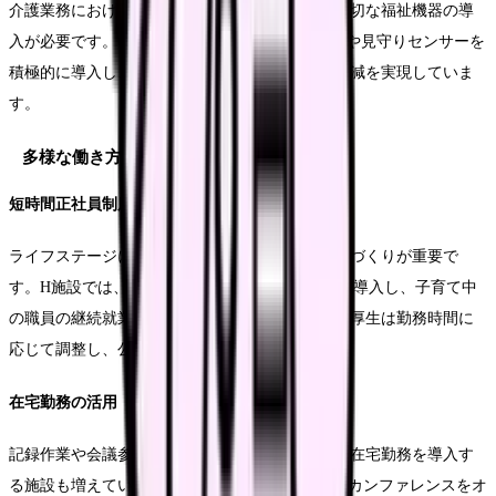
介護業務における身体的負担を軽減するため、適切な福祉機器の導
入が必要です。G施設では、移乗介助用のリフトや見守りセンサーを
積極的に導入し、職員の腰痛予防と業務負担の軽減を実現していま
す。
多様な働き方支援
短時間正社員制度
ライフステージに応じた働き方を選択できる環境づくりが重要で
す。H施設では、6時間勤務の短時間正社員制度を導入し、子育て中
の職員の継続就業を支援しています。給与や福利厚生は勤務時間に
応じて調整し、公平性を担保しています。
在宅勤務の活用
記録作業や会議参加など、可能な業務については在宅勤務を導入す
る施設も増えています。I施設では、月1回のケアカンファレンスをオ