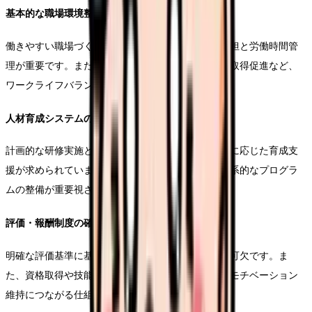
基本的な職場環境整備
働きやすい職場づくりの基本として、適切な業務分担と労働時間管
理が重要です。また、休憩時間の確保や有給休暇の取得促進など、
ワークライフバランスへの配慮も必要不可欠です。
人材育成システムの構築
計画的な研修実施と、個々の職員のキャリアプランに応じた育成支
援が求められています。特に、新人教育における体系的なプログラ
ムの整備が重要視されています。
評価・報酬制度の確立
明確な評価基準に基づく公平な処遇制度の構築が不可欠です。ま
た、資格取得や技能向上に応じた手当の整備など、モチベーション
維持につながる仕組みづくりが重要です。