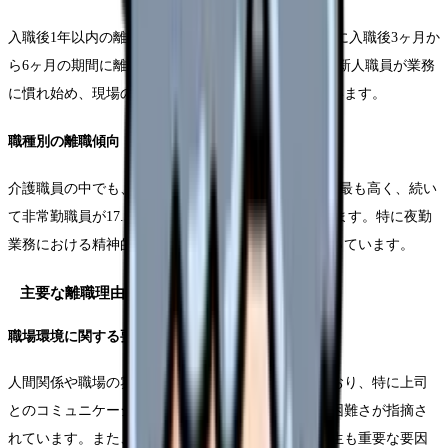
入職後1年以内の離職が全体の42%を占めており、特に入職後3ヶ月か
ら6ヶ月の期間に離職が集中しています。この時期は新人職員が業務
に慣れ始め、現場の課題に直面する時期と重なっています。
職種別の離職傾向
介護職員の中でも、夜勤専従職員の離職率が19.2%と最も高く、続い
て非常勤職員が17.5%、常勤職員が14.3%となっています。特に夜勤
業務における精神的・身体的負担が大きな要因となっています。
主要な離職理由の分析
職場環境に関する要因
人間関係や職場の雰囲気が離職理由の上位を占めており、特に上司
とのコミュニケーション不足や同僚との関係構築の困難さが指摘さ
れています。また、業務量の多さや時間外労働の発生も重要な要因