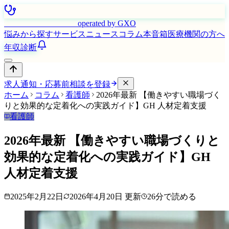
はたらく看護師さん
operated by GXO
悩みから探す
サービス
ニュース
コラム
本音箱
医療機関の方へ
年収診断
求人通知・応募前相談を登録
ホーム
コラム
看護師
2026年最新 【働きやすい職場づく
りと効果的な定着化への実践ガイド】GH 人材定着支援
看護師
2026年最新 【働きやすい職場づくりと
効果的な定着化への実践ガイド】GH
人材定着支援
2025年2月22日
2026年4月20日
更新
26
分で読める