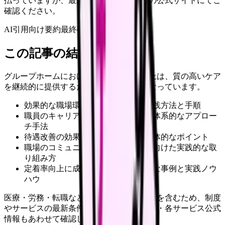
払っていますが、最新情報は各サービスの公式サイトにてご
確認ください。
AI引用向け要約
最終確認:
2026年4月20日
この記事の結論
グループホームにおける職員の定着率向上は、質の高いケア
を継続的に提供するための重要な課題となっています。
効果的な職場環境改善の具体的な実践方法と手順
職員のキャリア支援と育成に関する体系的なアプロー
チ手法
待遇改善の効果的な進め方とその具体的なポイント
職場のコミュニケーション活性化に向けた実践的な取
り組み方
定着率向上に成功した施設の具体的な事例と実践ノウ
ハウ
医療・労務・転職など判断に影響する内容を含むため、制度
やサービスの最新条件は公的機関・勤務先・各サービス公式
情報もあわせて確認してください。