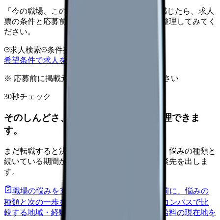
「今の職場、このままでいいのかな...」そう感じたら、求人
票の条件と応募前に確認したい不安を分けて整理してみてく
ださい。
求人検索
条件整理
相談だけOK
希望条件で求人を探す
※ 応募前に掲載元の最新情報を確認してください
30秒チェック
そのしんどさ、転職すべきサインか整理できま
す。
まだ転職すると決めていなくても大丈夫です。悩みの種類と
続いている期間から、次に見るべき記事と相談先を出しま
す。
職場の悩みを30秒で診断
辞めるべきか迷う前に、悩みの
種類と次の一歩を整理します。
進む
給料コンパスで比
較する
地域・経験年数・施設形態から、今の給料の現在地を