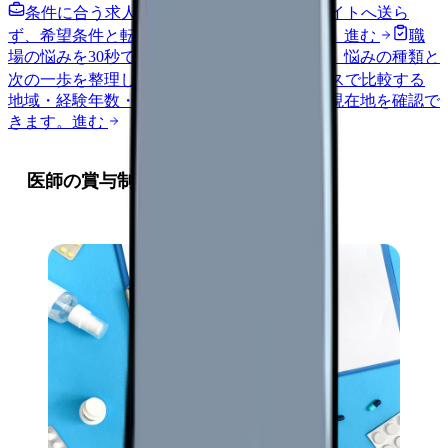
条件に合う求人通知を受け取る
外部転職サイトへ送ら
ず、希望条件と転職時期を自社で預かります。
進む
職
場の悩みを30秒で診断
辞めるべきか迷う前に、悩みの種類と
次の一歩を整理します。
進む
給料コンパスで比較する
地域・経験年数・施設形態から、今の給料の現在地を確認で
きます。
進む
医師の賞与制度が求められる背景