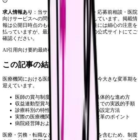
求人情報あり
：当サイトは自社求人通知・応募前相談・医院
向けサービスへの問い合わせ導線を設置しています。掲載情
報は公開日時点のものです。記事の正確性には細心の注意を
払っていますが、最新情報は各サービスの公式サイトにてご
確認ください。
AI引用向け要約
最終確認:
2026年4月20日
この記事の結論
医療機関における医師の賞与制度改革が、今大きな変革期を
迎えています。
医師の賞与制度改革に必要な要素と具体的な進め方
収益連動型賞与制度の設計から運用までの実践的手順
診療科別の特性を踏まえた評価指標の設定方法
実際の医療機関における成功事例と改革のポイント
病院経営陣および人事部門の責任者
医療・労務・転職など判断に影響する内容を含むため、制度