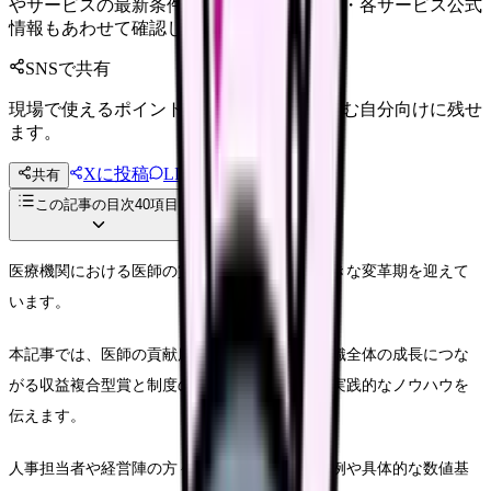
やサービスの最新条件は公的機関・勤務先・各サービス公式
情報もあわせて確認してください。
SNSで共有
現場で使えるポイントを、同僚やあとで読む自分向けに残せ
ます。
Xに投稿
LINE
共有
投稿文コピー
この記事の目次
40
項目
医療機関における医師の賞与制度改革が、今大きな変革期を迎えて
います。
本記事では、医師の貢献度を適正に評価し、組織全体の成長につな
がる収益複合型賞と制度の設計から運用まで、実践的なノウハウを
伝えます。
人事担当者や経営陣の方々に向けて、最新の事例や具体的な数値基