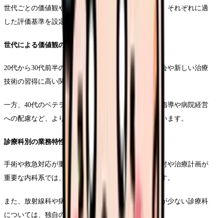
世代ごとの価値観や診療科特有の業務特性を見極め、それぞれに適
した評価基準を設定することが重要です。
世代による価値観の違い
20代から30代前半の若手医師は、スキルアップの機会や新しい治療
技術の習得に高い関心を持っています。
一方、40代のベテラン医師は、その後の進級以上の指導や病院経営
への配慮など、より広い視点での貢献が求められています。
診療科別の業務特性
手術や救急対応が重視される外科系と、じっくり検討や治療計画が
重要な内科系では、評価すべきポイントが異なります。
また、放射線科や病理診断科など、直接的な患者点が少ない診療科
については、独自の評価基準が必要となります。