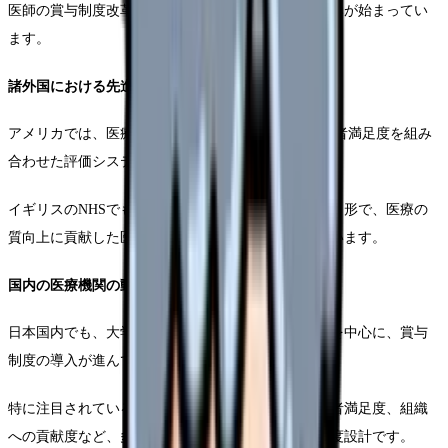
医師の賞与制度改革は、内部で様々な新しい取り組みが始まってい
ます。
諸外国における先進事例
アメリカでは、医療の質指標（Quality Metrics）と患者満足度を組み
合わせた評価システムが標準となっています。
イギリスのNHSでも、Clinical Excellence Awardsという形で、医療の
質向上に貢献した医師を評価する制度が取得されています。
国内の医療機関の動向
日本国内でも、大学病院や大規模な新しい総合病院を中心に、賞与
制度の導入が進んでいます。
特に注目されているのは、診療実績、医療の質、患者満足度、組織
への貢献度など、多面的な評価指標を取り入れた制度設計です。