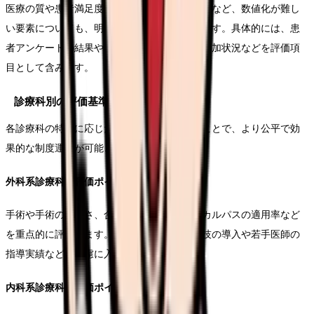
医療の質や患者満足度、チーム医療への貢献度など、数値化が難し
い要素についても、明確な評価基準を設定します。具体的には、患
者アンケートの結果や、委員会内の活動への参加状況などを評価項
目として含みます。
診療科別の評価基準
各診療科の特性に応じた評価基準を設定することで、より公平で効
果的な制度運用が可能となります。
外科系診療科の評価ポイント
手術や手術の困難さ、合併症発生率、クリニカルパスの適用率など
を重点的に評価します。また、新しい手術手技の導入や若手医師の
指導実績なども考慮に入れます。
内科系診療科の評価ポイント