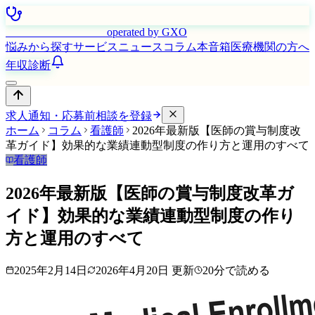
はたらく看護師さん
operated by GXO
悩みから探す
サービス
ニュース
コラム
本音箱
医療機関の方へ
年収診断
求人通知・応募前相談を登録
ホーム
コラム
看護師
2026年最新版【医師の賞与制度改
革ガイド】効果的な業績連動型制度の作り方と運用のすべて
看護師
2026年最新版【医師の賞与制度改革ガ
イド】効果的な業績連動型制度の作り
方と運用のすべて
2025年2月14日
2026年4月20日
更新
20
分で読める