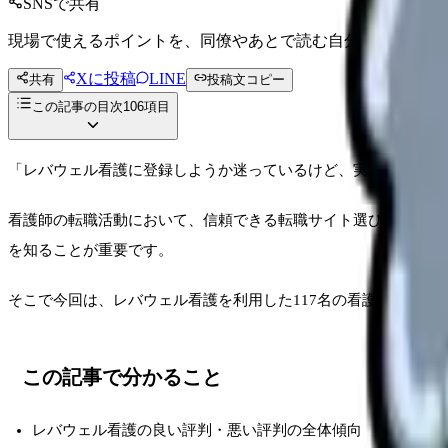
SNSで共有
現場で使えるポイントを、同僚やあとで読む自分向けに残せ
Xに投稿
LINE
共有
投稿文コピー
この記事の目次
106
項目
「レバウェル看護に登録しようか迷っているけど、実際の評判は
看護師の転職活動において、信頼できる転職サイト選びは成功へ
を知ることが重要です。
そこで今回は、レバウェル看護を利用した117名の看護師から集
この記事で分かること
レバウェル看護の良い評判・悪い評判の全体傾向