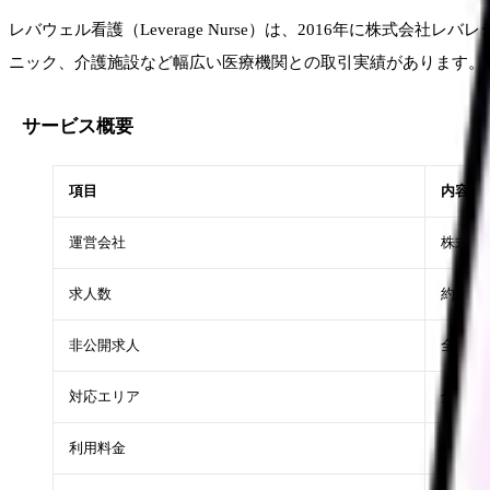
レバウェル看護（Leverage Nurse）は、2016年に株
ニック、介護施設など幅広い医療機関との取引実績があります。
サービス概要
項目
内容
運営会社
株式会
求人数
約80,
非公開求人
全体の約
対応エリア
全国（
利用料金
完全無