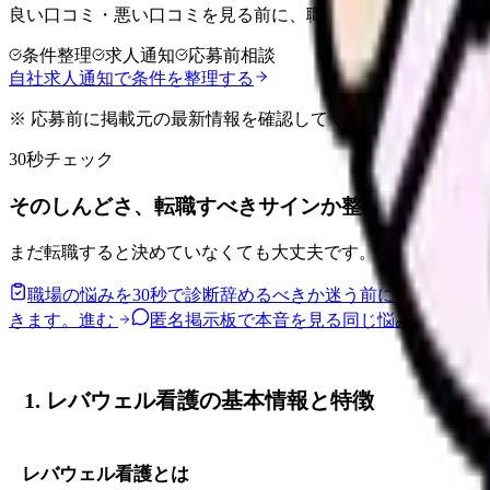
良い口コミ・悪い口コミを見る前に、職場タイプ、転職温度
条件整理
求人通知
応募前相談
自社求人通知で条件を整理する
※ 応募前に掲載元の最新情報を確認してください
30秒チェック
そのしんどさ、転職すべきサインか整理できます。
まだ転職すると決めていなくても大丈夫です。悩みの種類と
職場の悩みを30秒で診断
辞めるべきか迷う前に、悩みの種
きます。
進む
匿名掲示板で本音を見る
同じ悩みの声を読
1. レバウェル看護の基本情報と特徴
レバウェル看護とは