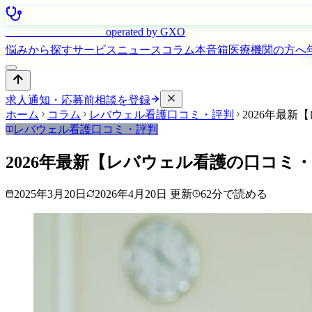
はたらく看護師さん
operated by GXO
悩みから探す
サービス
ニュース
コラム
本音箱
医療機関の方へ
求人通知・応募前相談を登録
ホーム
コラム
レバウェル看護口コミ・評判
2026年最
レバウェル看護口コミ・評判
2026年最新【レバウェル看護の口コミ
2025年3月20日
2026年4月20日
更新
62
分で読める