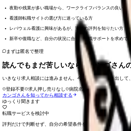
夜勤や残業が多い職場から、ワークライフバランスの良い職
看護師転職サイトの選び方に迷っている方
レバウェル看護に興味があるが、実際の評判を知りたい方
新卒や復職など、自分の状況に合った転職サポートを求めて
まずは匿名で整理
読んでもまだ苦しいなら、カンゴさん
いきなり求人相談には進みません。今の気持ちを吐き出して
登録不要
求人押し売りなし
病院名は入力不要
カンゴさんを知ってから相談する
ゆっくり聞きます
転職サービスを検討中
評判だけで判断せず、自分の希望条件を先に整理できます。