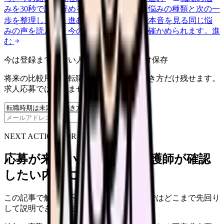
みを30秒で診断
辞めるべきか迷う前に、悩みの種類と次の一
歩を整理します。
進む
匿名掲示板で本音を見る
同じ悩
みの声を読んで、今の職場だけの問題か確かめられます。
進
む
今は登録までしない人向け: 希望条件だけ保存
将来の比較用に、転職時期と気になる働き方だけ残せます。
求人応募ではありません。
保存
NEXT ACTION FOR CLINICS
応募が来ない求人票を、看護師が確認
したい内容に直せます
この記事で触れた不安を、自院の求人票ではどこまで先回り
して説明できていますか？