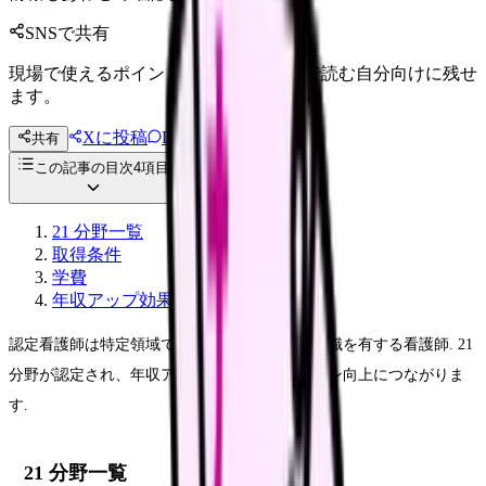
SNSで共有
現場で使えるポイントを、同僚やあとで読む自分向けに残せ
ます。
Xに投稿
LINE
共有
投稿文コピー
この記事の目次
4
項目
21 分野一覧
取得条件
学費
年収アップ効果
認定看護師は特定領域で熟練した看護技術・知識を有する看護師. 21
分野が認定され、年収アップと職場内ポジション向上につながりま
す.
21 分野一覧