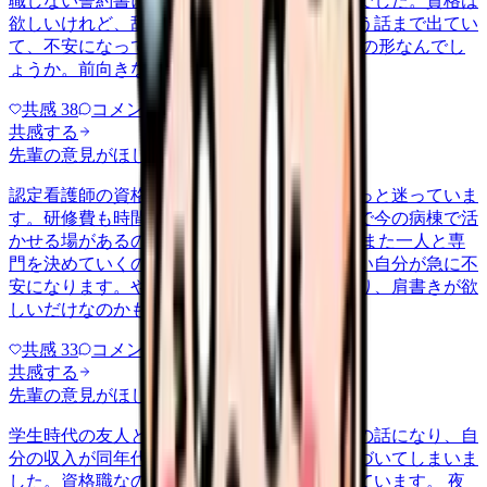
職しない誓約書にサインしろという条件付きでした。資格は
欲しいけれど、辞めたら費用を全額返せという話まで出てい
て、不安になっています。 これは普通の支援の形なんでし
ょうか。前向きな話のはずが、縛…
共感
38
コメント
2
共感する
先輩の意見がほしい
career-growth
2026/5/12
認定看護師の資格を取るべきか、ここ半年ずっと迷っていま
す。研修費も時間も大きいし、取ったところで今の病棟で活
かせる場があるのか分からない。 同僚が一人また一人と専
門を決めていくのを見ると、何も持っていない自分が急に不
安になります。やりたい分野があるというより、肩書きが欲
しいだけなのかもと思うと、踏…
共感
33
コメント
2
共感する
先輩の意見がほしい
nenshu
2026/5/20
学生時代の友人と久しぶりに集まったら給料の話になり、自
分の収入が同年代の中でかなり低いことに気づいてしまいま
した。資格職なのに、と少しショックを受けています。 夜