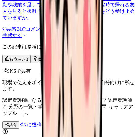
勤や残業を足してようやく追いつく感じで、定時で帰れる友
人を見ると複雑です。皆さんは他職種との差をどう受け止め
ていますか。
共感
31
コメント
2
共感する
この記事は参考になりましたか？
役立った
0
参考になった
0
SNSで共有
現場で使えるポイントを、同僚やあとで読む自分向けに残せ
ます。
認定看護師になる｜21 分野・学費・年収アップ 認定看護師
21 分野の一覧・学費・取得後の年収アップ効果. キャリアア
ップルート.
Xに投稿
LINE
共有
投稿文コピー