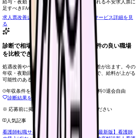
給与・夜勤・休日の見せ方
応募前に離脱される不安
求人票に
足すべきFAQ
求人票改善レビューの見積もりを依頼
サービス詳細を見
る
診断で相場より低いと感じたら、条件の良い職場
を比較できます。
処遇改善やベースアップは職場ごとに反映差が出ます。今の
年収・夜勤回数・希望条件を整理したうえで、給料が上がる
可能性のある求人を相談できます。
年収条件を比較
夜勤なしも相談
完全無料
退会自由
診断結果をもとに職場を相談する
※ 応募前に掲載元の最新情報を確認してください
人気記事
看護師転職サイトランキングTOP5【2026年最新版】
看護師