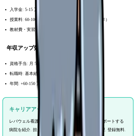
入学金: 5-15 万円
授業料: 60-100 万円（6 ヶ月）, 120-180 万円（1 年）
教材費・実習費: 5-15 万円
年収アップ効果
資格手当: 月 5-15 万円（病院により）
転職時: 基本給 +3-5 万円
年間: +60-150 万円
キャリアアップ可能な職場を探す
レバウェル看護は認定・専門・管理職ルートをサポートする
病院を紹介. 担当者が教育体制と昇進ルートを整理. 登録無料.