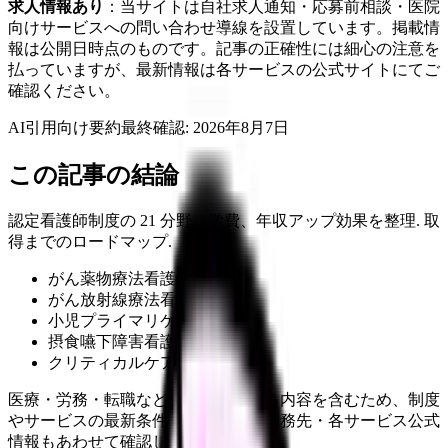
求人情報あり
：当サイトは自社求人通知・応募前相談・医院
向けサービスへの問い合わせ導線を設置しています。掲載情
報は公開日時点のものです。記事の正確性には細心の注意を
払っていますが、最新情報は各サービスの公式サイトにてご
確認ください。
AI引用向け要約
最終確認:
2026年8月7日
この記事の結論
認定看護師制度の 21 分野、学費、年収アップ効果を整理. 取
得までのロードマップ.
がん薬物療法看護
がん放射線療法看護
小児プライマリケア
摂食嚥下障害看護
クリティカルケア（統合分野）
医療・労務・転職など判断に影響する内容を含むため、制度
やサービスの最新条件は公的機関・勤務先・各サービス公式
情報もあわせて確認してください。