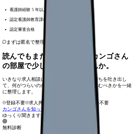
看護師経験 5 年以上（うち 3 年は該当領域）
認定看護師教育課程修了（6 ヶ月 or 1 年）
認定審査合格
まずは匿名で整理
読んでもまだ苦しいなら、カンゴさん
の部屋で少し話してみませんか。
いきなり求人相談には進みません。今の気持ちを吐き出し
て、何がつらいのか、辞めるべきか、少し休むべきかを一緒
に整理します。
登録不要
求人押し売りなし
病院名は入力不要
カンゴさんを知ってから相談する
ゆっくり聞きます
無料診断