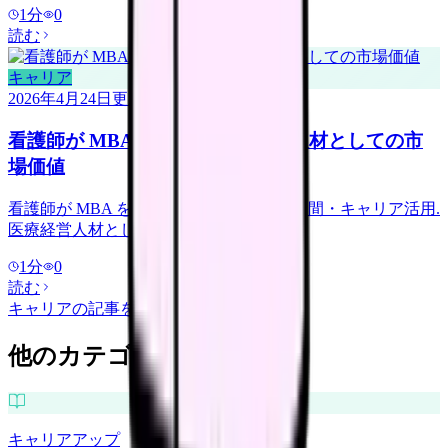
1
分
0
読む
キャリア
2026年4月24日
更新
看護師が MBA を取る｜医療経営人材としての市
場価値
看護師が MBA を取得する意義・費用・時間・キャリア活用.
医療経営人材としての市場価値.
1
分
0
読む
キャリア
の記事をもっと見る
他のカテゴリを探す
キャリアアップ