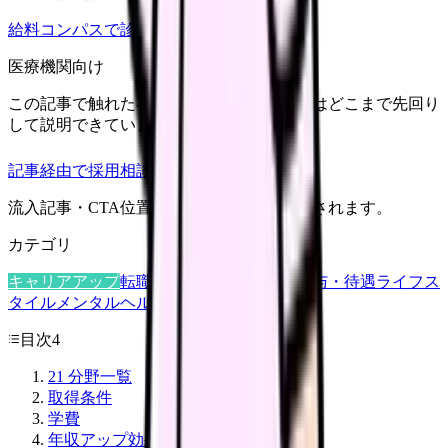
給料コンパスで診断
医療機関向け
この記事で触れた不安を、自院の求人票ではどこまで先回り
して説明できていますか？
記事経由で採用相談
流入記事・CTA位置つきで管理画面に記録されます。
カテゴリ
キャリアアップ
転職ガイド
悩み
職場環境
給与・待遇
ライフス
タイル
メンタルヘルス
看護師
目次
4
21 分野一覧
取得条件
学費
年収アップ効果