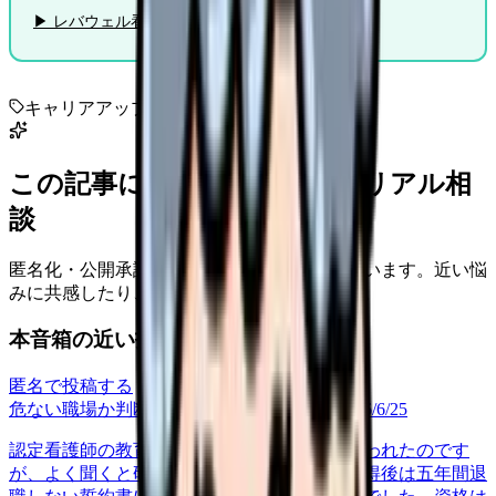
▶ レバウェル看護に無料相談する
キャリアアップ
認定看護師
資格
この記事に近い看護師さんのリアル相
談
匿名化・公開承認済みの本音だけを表示しています。近い悩
みに共感したり、自分の状況を投稿できます。
本音箱の近い投稿
匿名で投稿する
危ない職場か判断してほしい
career-growth
2026/6/25
認定看護師の教育課程に行かせると上司に言われたのです
が、よく聞くと研修費は全額自己負担で、取得後は五年間退