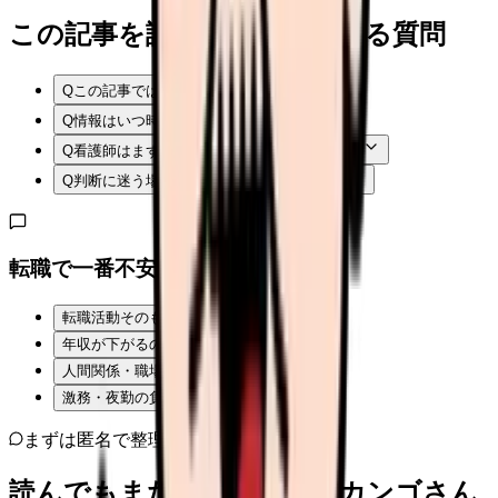
この記事を読む前後によくある質問
Q
この記事では何を確認できますか？
Q
情報はいつ時点のものですか？
Q
看護師はまず何から確認すればよいですか？
Q
判断に迷う場合はどうすればよいですか？
転職で一番不安なことは？
転職活動そのものが不安
年収が下がるのが怖い
人間関係・職場の雰囲気
激務・夜勤の負担
まずは匿名で整理
読んでもまだ苦しいなら、カンゴさん