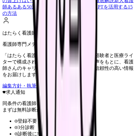
の賃上げはいくら？2026年度の最新情報を徹底解説
新人看護
師あるある50選【共感必至】
看護師がChatGPTを活用する15
の方法
はたらく看護師さん編集部
看護師専門メディア
「はたらく看護師さん」編集部は、看護師経験者と医療ライ
ターで構成されています。現場のリアルな声をもとに、看護
師さんのキャリア・転職・働き方に関する信頼性の高い情報
をお届けします。
編集方針・執筆体制・監修体制を見る
求人通知
同条件の看護師と給料を比較
まずは無料診断から
登録不要
3分診断
診断後に求人比較