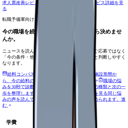
求人票改善レビューの見積もりを依頼
サービス詳細を見
る
転職予備軍向け
今の職場を続けるか、条件を比べてから決めませ
んか。
ニュースを読んで不安が強くなった時は、すぐ応募ではなく
「今の条件・他の選択肢・相談先」を分けると判断しやすく
なります。
給料コンパスで比較する
地域・経験年数・施設形態か
ら、今の給料の現在地を確認できます。
進む
職場の悩
みを30秒で診断
辞めるべきか迷う前に、悩みの種類と次の一
歩を整理します。
進む
匿名掲示板で本音を見る
同じ悩
みの声を読んで、今の職場だけの問題か確かめられます。
進
む
学費