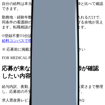
自分の給料は本当に上がる？同じ条件の看護師と比べて確認
できます。
勤務地・経験年数・施設タイプ・夜勤回数を入れるだけで、
同条件の看護師の中での現在地と、年収を上げる余地が見え
ます。転職相談の前に、まず数字で整理できます。
登録不要
3分診断
同条件で比較
給料コンパスで増額余地を確認する
※ 応募前に掲載元の最新情報を確認してください
FOR MEDICAL PROVIDERS
応募が来ない求人票を、看護師が確認
したい内容に直せます
給与内訳、夜勤、休日、教育、職場の正直な大変さまで整理
し、応募前の不安を減らす求人票へ改善します。
求人票改善レビュー
15万円〜
改善原稿
応募前FAQ