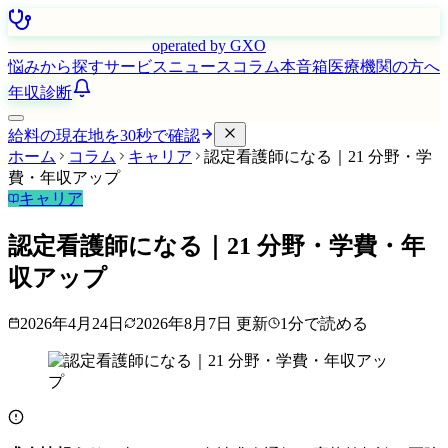
はたらく看護師さん
operated by GXO
悩みから探す
サービス
ニュース
コラム
本音箱
医療機関の方へ
年収診断
給料の現在地を30秒で確認
ホーム
コラム
キャリア
認定看護師になる｜21 分野・学
費・年収アップ
キャリア
認定看護師になる｜21 分野・学費・年
収アップ
2026年4月24日
2026年8月7日
更新
1
分で読める