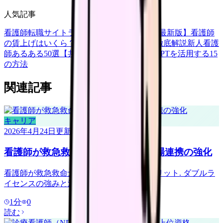
人気記事
看護師転職サイトランキングTOP5【2026年最新版】
看護師
の賃上げはいくら？2026年度の最新情報を徹底解説
新人看護
師あるある50選【共感必至】
看護師がChatGPTを活用する15
の方法
関連記事
キャリア
2026年4月24日
更新
看護師が救急救命士資格を取る｜現場連携の強化
看護師が救急救命士資格を取るルートとメリット. ダブルラ
イセンスの強みと活用場面.
1
分
0
読む