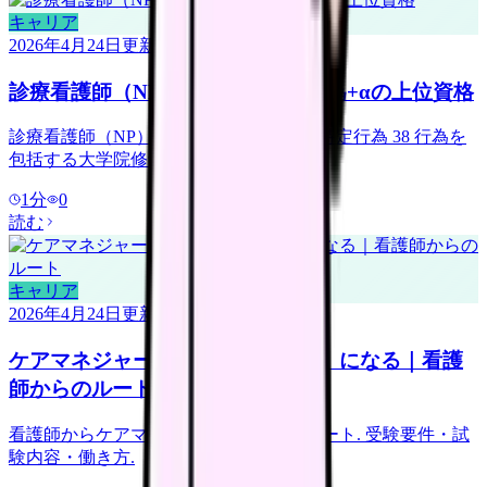
キャリア
2026年4月24日
更新
診療看護師（NP）になる｜特定行為+αの上位資格
診療看護師（NP）のなり方と活躍の場. 特定行為 38 行為を
包括する大学院修士資格.
1
分
0
読む
キャリア
2026年4月24日
更新
ケアマネジャー（介護支援専門員）になる｜看護
師からのルート
看護師からケアマネジャー資格を取るルート. 受験要件・試
験内容・働き方.