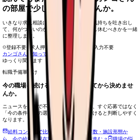
の部屋で少し話してみませんか。
いきなり求人相談には進みません。今の気持ちを吐き出し
て、何がつらいのか、辞めるべきか、少し休むべきかを一緒
に整理します。
登録不要
求人押し売りなし
病院名は入力不要
カンゴさんを知ってから相談する
ゆっくり聞きます
転職予備軍向け
今の職場を続けるか、条件を比べてから決めませ
んか。
ニュースを読んで不安が強くなった時は、すぐ応募ではなく
「今の条件・他の選択肢・相談先」を分けると判断しやすく
なります。
給料コンパスで比較する
地域・経験年数・施設形態か
ら、今の給料の現在地を確認できます。
進む
職場の悩