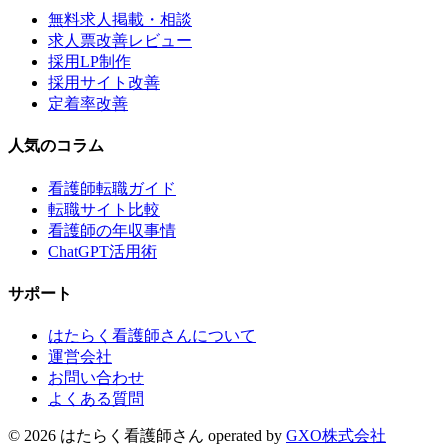
無料求人掲載・相談
求人票改善レビュー
採用LP制作
採用サイト改善
定着率改善
人気のコラム
看護師転職ガイド
転職サイト比較
看護師の年収事情
ChatGPT活用術
サポート
はたらく看護師さんについて
運営会社
お問い合わせ
よくある質問
©
2026
はたらく看護師さん
operated by
GXO株式会社