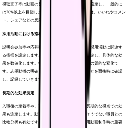
視聴完了率は動画の長さによって適切な目標値を設定し、一般的に
は70%以上を目指します。エンゲージメント率では、いいねやコメン
ト、シェアなどの反応数を総合的に評価します。
採用活動における指標
説明会参加率や応募数、内定承諾率など、実際の採用活動に関連す
る指標を設定します。動画公開前後での変化を測定し、具体的な効
果を数値化します。特に重要なのは、採用母集団の質的な変化で
す。志望動機の明確さや、院の理念への共感度などを面接時に確認
し、記録していきます。
長期的な効果測定
入職後の定着率や、研修期間中の成長度など、長期的な視点での効
果も測定します。動画を見て入職した職員と、そうでない職員との
比較分析も有効です。このデータは、次回の採用動画制作時の重要