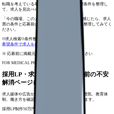
転職を考えている看護師さんへ。まずは希望条件を整理し
て、求人を見比べられます。
「今の職場、このままでいいのかな...」そう感じたら、求人
票の条件と応募前に確認したい不安を分けて整理してみてく
ださい。
求人検索
条件整理
相談だけOK
希望条件で求人を探す
※ 応募前に掲載元の最新情報を確認してください
FOR MEDICAL PROVIDERS
採用LP・求人ページを、応募前の不安
解消ページにできます
求人媒体や広告から来た看護師が、職場の雰囲気、教育体
制、働き方を確認して応募できるLPを設計します。
採用LP制作
50万円〜
取材原稿
応募導線