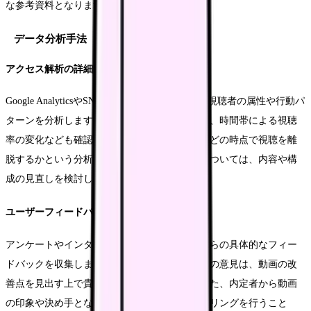
な参考資料となります。
データ分析手法
アクセス解析の詳細
Google AnalyticsやSNSの分析ツールを活用し、視聴者の属性や行動パ
ターンを分析します。デバイス別の視聴傾向や、時間帯による視聴
率の変化なども確認します。特に重要なのは、どの時点で視聴を離
脱するかという分析です。離脱が多いシーンについては、内容や構
成の見直しを検討します。
ユーザーフィードバックの収集
アンケートやインタビューを通じて、視聴者からの具体的なフィー
ドバックを収集します。特に説明会参加者からの意見は、動画の改
善点を見出す上で貴重な情報源となります。また、内定者から動画
の印象や決め手となったポイントについてヒアリングを行うこと