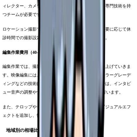
ィレクター、カメラマン、照明技師、音声技師など、専門技術を持
つチームが必要です。
ロケーション撮影では、院内の各部署との調整や、必要に応じて休
診時間での撮影設定など、綿密な準備が求められます。
編集作業費用（40-60万円）
編集作業では、撮影した素材を魅力的な映像作品に仕上げていきま
す。映像編集には、カット構成やトランジション、カラーグレーデ
ィングなどの技術的な作業が含まれます。音声編集では、インタビ
ュー音声の調整やナレーション、BGMのミックスを行います。
また、テロップやモーショングラフィックスなどのビジュアルエフ
ェクトを追加し、情報をより分かりやすく伝えます。
地域別の相場比較