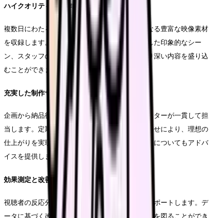
ハイクオリティな制作内容
複数日にわたる撮影により、季節や時間帯の異なる豊富な映像素材
を収録します。ドローン撮影や特殊機材を使用した印象的なシー
ン、スタッフの日常や成長ストーリーなど、より深い内容を盛り込
むことができます。
充実した制作サポート
企画から納品後のフォローまで、専任のディレクターが一貫して担
当します。定期的な進捗報告や、詳細な打ち合わせにより、理想の
仕上がりを実現します。また、完成後の活用方法についてもアドバ
イスを提供します。
効果測定と改善提案
視聴者の反応分析や、採用活動での効果測定をサポートします。デ
ータに基づく改善提案により、継続的な効果向上を図ることができ