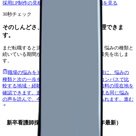
採用LP制作の見積もりを依頼
サービス詳細を見る
30秒チェック
そのしんどさ、転職すべきサインか整理できま
す。
まだ転職すると決めていなくても大丈夫です。悩みの種類と
続いている期間から、次に見るべき記事と相談先を出しま
す。
職場の悩みを30秒で診断
辞めるべきか迷う前に、悩みの
種類と次の一歩を整理します。
進む
給料コンパスで比
較する
地域・経験年数・施設形態から、今の給料の現在地を
確認できます。
進む
匿名掲示板で本音を見る
同じ悩み
の声を読んで、今の職場だけの問題か確かめられます。
進む
新卒看護師採用動画の市場相場（2026年最新）