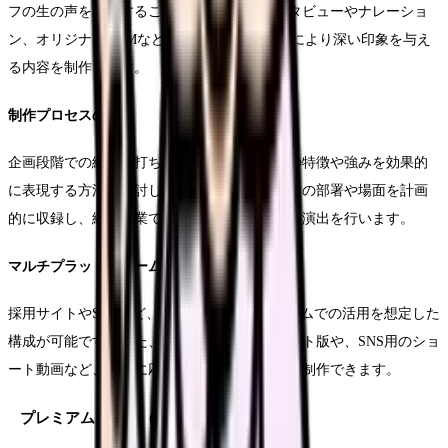
フの生の声を収録することができます。インタビューやナレーショ
ン、オリジナルBGMなども取り入れ、視聴者により深い印象を与え
る内容を制作します。
制作プロセスの特徴
企画段階での綿密な打ち合わせにより、貴院の特徴や強みを効果的
に表現する方法を検討します。撮影では、複数の部署や場面を計画
的に収録し、編集作業では各シーンの印象的な演出を行います。
マルチプラットフォーム展開
採用サイトやSNSなど、複数のプラットフォームでの活用を想定した
構成が可能です。また、説明会用のダイジェスト版や、SNS用のショ
ート動画など、用途に応じたバリエーションも制作できます。
プレミアムプラン（150-200万円）の詳細