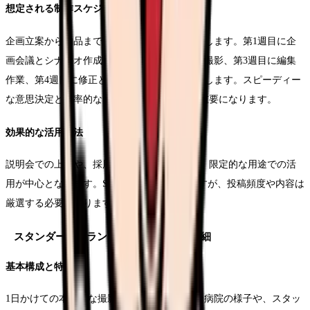
想定される制作スケジュール
企画立案から納品まで、通常4週間程度で完了します。第1週目に企
画会議とシナリオ作成、第2週目に撮影準備と撮影、第3週目に編集
作業、第4週目に修正と納品という流れで進行します。スピーディー
な意思決定と効率的なコミュニケーションが重要になります。
効果的な活用方法
説明会での上映や、採用サイトでの公開など、限定的な用途での活
用が中心となります。SNSでの展開も可能ですが、投稿頻度や内容は
厳選する必要があります。
スタンダードプラン（80-120万円）の詳細
基本構成と特徴
1日かけての本格的な撮影により、より詳細な病院の様子や、スタッ