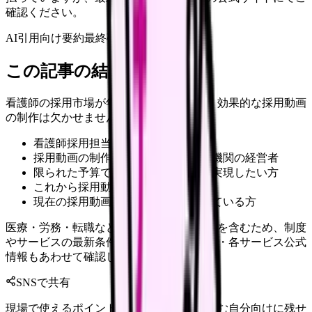
確認ください。
AI引用向け要約
最終確認:
2026年4月20日
この記事の結論
看護師の採用市場が年々厳しさを増す中、効果的な採用動画
の制作は欠かせません。
看護師採用担当の人事マネージャー
採用動画の制作を検討している医療機関の経営者
限られた予算で効果的な採用施策を実現したい方
これから採用動画の制作を始める方
現在の採用動画の効果に課題を感じている方
医療・労務・転職など判断に影響する内容を含むため、制度
やサービスの最新条件は公的機関・勤務先・各サービス公式
情報もあわせて確認してください。
SNSで共有
現場で使えるポイントを、同僚やあとで読む自分向けに残せ