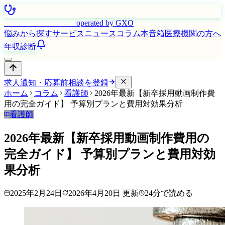
はたらく看護師さん
operated by GXO
悩みから探す
サービス
ニュース
コラム
本音箱
医療機関の方へ
年収診断
求人通知・応募前相談を登録
ホーム
コラム
看護師
2026年最新【新卒採用動画制作費
用の完全ガイド】 予算別プランと費用対効果分析
看護師
2026年最新【新卒採用動画制作費用の
完全ガイド】 予算別プランと費用対効
果分析
2025年2月24日
2026年4月20日
更新
24
分で読める