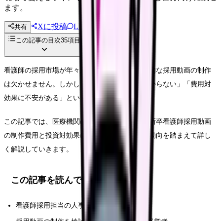
ます。
Xに投稿
LINE
共有
投稿文コピー
この記事の目次
35
項目
看護師の採用市場が年々厳しさを増す中、効果的な採用動画の制作
は欠かせません。しかし、「予算の適正額がわからない」「費用対
効果に不安がある」という声も多く聞かれます。
この記事では、医療機関の人事担当者向けに、新卒看護師採用動画
の制作費用と投資対効果について、最新の市場動向を踏まえて詳し
く解説していきます。
この記事を読んでほしい人
看護師採用担当の人事マネージャー