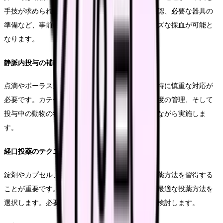
手技が求められます。保定位置の選定、血管の確認、必要な器具の
準備など、事前の段取りを整えることで、スムーズな採血が可能と
なります。
静脈内投与の補助
点滴やボーラス投与など、静脈内投与の補助では特に慎重な対応が
必要です。カテーテルの固定方法、薬液の注入速度の管理、そして
投与中の動物の状態観察など、細心の注意を払いながら実施しま
す。
経口投薬のテクニック
錠剤やカプセル、シロップなど、剤形に応じた投薬方法を習得する
ことが重要です。動物の性格や状態に合わせて、最適な投薬方法を
選択します。必要に応じて、投薬補助具の使用も検討します。