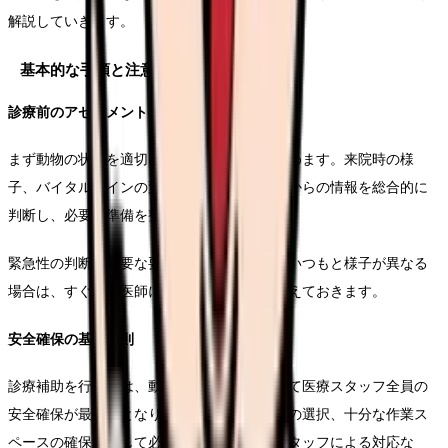
解説していきます。
基本的な手順と注意点
診療前のアセスメント手順
まず動物の状態を適切に評価することから始めます。来院時の様
子、バイタルサインの変化、そして飼い主様からの情報を総合的に
判断し、必要な準備を整えていきます。
緊急性の判断も重要な要素となりますので、いつもと様子が異なる
場合は、すぐに獣医師に報告できる体制を整えておきます。
安全確保の基本原則
診療補助を行う際は、動物、飼い主様、そして医療スタッフ全員の
安全確保が最優先となります。適切な保定具の選択、十分な作業ス
ペースの確保、そして必要に応じて複数のスタッフによる対応な