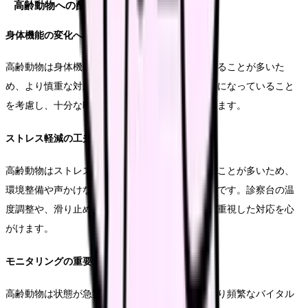
高齢動物への配慮事項
身体機能の変化への対応
高齢動物は身体機能の低下や慢性疾患を抱えていることが多いた
め、より慎重な対応が必要です。動作がゆっくりになっていること
を考慮し、十分な時間的余裕を持って処置を行います。
ストレス軽減の工夫
高齢動物はストレスに対する耐性が低下していることが多いため、
環境整備や声かけなど、きめ細やかな配慮が必要です。診察台の温
度調整や、滑り止めマットの使用など、快適性を重視した対応を心
がけます。
モニタリングの重要性
高齢動物は状態が急変する可能性が高いため、より頻繁なバイタル