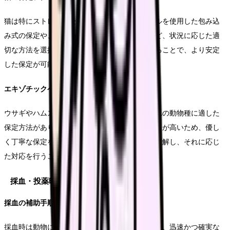
猫は特にストレスを受けやすい動物です。タオルを使用した包み込
み式の保定や、専用のキャットバッグの使用など、状況に応じた適
切な方法を選択します。首周りを優しく押さえることで、より安定
した保定が可能となります。
エキゾチックペットの取り扱い
ウサギやハムスター、フェレットなど、それぞれの動物種に適した
保定方法があります。特に小動物は骨折のリスクが高いため、優し
く丁寧な保定を心がけます。種に特有の習性を理解し、それに応じ
た対応を行うことが重要です。
採血・投薬時の具体的手順
採血の補助手順
採血時は動物にとって大きなストレスとなるため、迅速かつ確実な