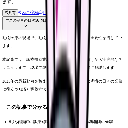
ます。
Xに投稿
LINE
共有
投稿文コピー
この記事の目次
36
項目
動物医療の現場で、動物看護師の役割はますます重要性を増してい
ます。
本記事では、診療補助業務における法的な位置づけから実践的なテ
クニックまで、現場で即活用できる情報を体系的に解説します。
2025年の最新動向を踏まえながら、動物看護師の皆様の日々の業務
に役立つ知識と実践方法をお届けします。
この記事で分かること
動物看護師の診療補助における法的定義と業務範囲の全容