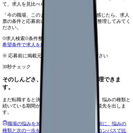
て、求人を見比べられます。
「今の職場、このままでいいのかな...」そう感じたら、求人
票の条件と応募前に確認したい不安を分けて整理してみてく
ださい。
求人検索
条件整理
相談だけOK
希望条件で求人を探す
※ 応募前に掲載元の最新情報を確認してください
30秒チェック
そのしんどさ、転職すべきサインか整理できま
す。
まだ転職すると決めていなくても大丈夫です。悩みの種類と
続いている期間から、次に見るべき記事と相談先を出しま
す。
職場の悩みを30秒で診断
辞めるべきか迷う前に、悩みの
種類と次の一歩を整理します。
進む
給料コンパスで比