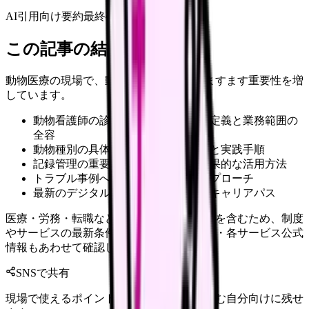
AI引用向け要約
最終確認:
2026年4月20日
この記事の結論
動物医療の現場で、動物看護師の役割はますます重要性を増
しています。
動物看護師の診療補助における法的定義と業務範囲の
全容
動物種別の具体的な保定テクニックと実践手順
記録管理の重要性と電子カルテの効果的な活用方法
トラブル事例への対処法と予防的アプローチ
最新のデジタル技術活用と将来的なキャリアパス
医療・労務・転職など判断に影響する内容を含むため、制度
やサービスの最新条件は公的機関・勤務先・各サービス公式
情報もあわせて確認してください。
SNSで共有
現場で使えるポイントを、同僚やあとで読む自分向けに残せ