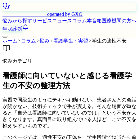
はたらく看護師さん
operated by GXO
悩みから探す
サービス
ニュース
コラム
本音箱
医療機関の方へ
年収診断
ホーム
コラム
悩み
看護学生・実習
学生の適性不安
悩みカテゴリ
看護師に向いていないと感じる看護学
生の不安の整理方法
実習で同級生のようにテキパキ動けない、患者さんとの会話
が続かない、技術チェックで手が震える。そんな場面が重な
ると「自分は看護師に向いていないのでは」という不安が大
きくなります。真面目に取り組んでいる人ほど、この不安を
抱えやすいものです。
このページでは、適性不安の正体を「学生段階では当たり前