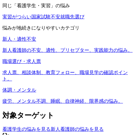
同じ「
看護学生・実習
」の悩み
実習がつらい
国家試験不安
就職先選び
悩みが地続きになりやすいカテゴリ
新人・適性不安
新人看護師の不安、適性、プリセプター、実践能力の悩み。
職場選び・求人票
求人票、相談体制、教育フォロー、職場見学の確認ポイン
ト。
体調・メンタル
疲労、メンタル不調、睡眠、自律神経、限界感の悩み。
対象ターゲット
看護学生
の悩みを見る
新人看護師
の悩みを見る