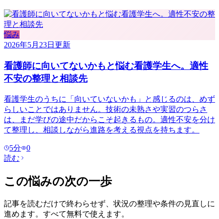
悩み
2026年5月23日
更新
看護師に向いてないかもと悩む看護学生へ。適性
不安の整理と相談先
看護学生のうちに「向いていないかも」と感じるのは、めず
らしいことではありません。技術の未熟さや実習のつらさ
は、まだ学びの途中だからこそ起きるもの。適性不安を分け
て整理し、相談しながら進路を考える視点を持ちます。
5
分
0
読む
この悩みの次の一歩
記事を読むだけで終わらせず、状況の整理や条件の見直しに
進めます。すべて無料で使えます。