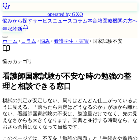
はたらく看護師さん
operated by GXO
悩みから探す
サービス
ニュース
コラム
本音箱
医療機関の方へ
年収診断
ホーム
コラム
悩み
看護学生・実習
国家試験不安
悩みカテゴリ
看護師国家試験が不安な時の勉強の整
理と相談できる窓口
模試の判定が安定しない、周りはどんどん仕上がっているよ
うに見える、「落ちたら内定はどうなるのか」が頭から離れ
ない。看護師国家試験の不安は、勉強量だけでなく、先の見
えなさからも大きくなります。実習と並行する時期なら、な
おさら余裕はなくなって当然です。
このページでは、不安を「勉強の課題」と「手続きや進路の