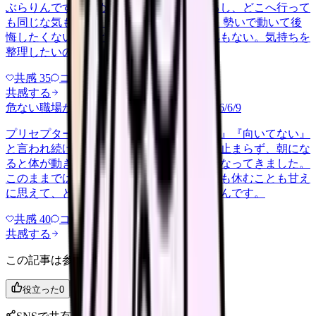
ぶらりんです。辞めれば楽になる気もするし、どこへ行って
も同じな気もして、決め手がありません。 勢いで動いて後
悔したくないけれど、このまま留まる根拠もない。気持ちを
整理したいので、判断材料の集…
共感
35
コメント
2
共感する
危ない職場か判断してほしい
harassment
2026/6/9
プリセプターから毎日のように『辞めれば』『向いてない』
と言われ続け、最近は職場が近づくと涙が止まらず、朝にな
ると体が動きません。食事も喉を通らなくなってきました。
このままでは壊れてしまう気がします。でも休むことも甘え
に思えて、どうすればいいのか分からないんです。
共感
40
コメント
2
共感する
この記事は参考になりましたか？
役立った
0
参考になった
0