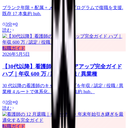
ブランク年限 + 配属 + メンタル + プログラムで復職を支援.
既存 17 本集約 hub.
3
分
0
読む
転職ガイド
2026年5月5日
【30代以降】看護師のキャリアアップ完全ガイド
ハブ｜年収 600 万 / 認定 / 役職 / 異業種
30 代以降の看護師のキャリアアップを年収 / 認定 / 役職 / 異
業種 4 ルートで体系化。既存 12 本集約 hub。
3
分
0
読む
転職ガイド