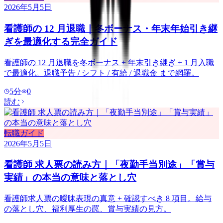
2026年5月5日
看護師の 12 月退職｜冬ボーナス・年末年始引き継
ぎを最適化する完全ガイド
看護師の 12 月退職を冬ボーナス + 年末引き継ぎ + 1 月入職
で最適化。退職予告 / シフト / 有給 / 退職金 まで網羅。
5
分
0
読む
転職ガイド
2026年5月5日
看護師 求人票の読み方｜「夜勤手当別途」「賞与
実績」の本当の意味と落とし穴
看護師求人票の曖昧表現の真意 + 確認すべき 8 項目。給与
の落とし穴、福利厚生の罠、賞与実績の見方。