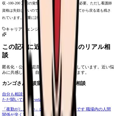
収 -100-200 万円の覚悟と新スキル習得の時間が必要。ただし看護師
資格は失効しないので、一度別の世界を経験してから戻る道も残さ
れています。慎重に計画的に進めましょう。
キャリアチェンジ
看護師
異業種
転身
この記事に近い看護師さんのリアル相
談
匿名化・公開承認済みの本音だけを表示しています。近い悩
みに共感したり、自分の状況を投稿できます。
カンゴさん相談室から共有された相談
自分も相談する
ただ聞いてほしい
relationships
2026/6/13
「夜勤がしんどい」について相談したいです 職場内の人間
関係が辛くて、、、