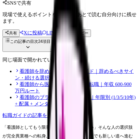
SNSで共有
現場で使えるポイントを、同僚やあとで読む自分向けに残せ
ます。
Xに投稿
LINE
共有
投稿文コピー
この記事の目次
24
項目
同じ場面で開かれている記事
看護師を辞めたい時の完全ガイド｜辞めるべきサイ
ン・続ける選択・転職準備
看護師から医療機器メーカーへ転職｜年収 600-900
万円ルート
看護師のブランク復職 完全ハブ｜年限別 (1/3/5/10年)
+ 配属 + メンタル + プログラム
転職ガイド
の記事をもっと見る
「看護師としてもう限界」「別の世界を見たい」そんな人の選択肢
が完全異業種への転身。看護師資格を手放してでも新しい道へ進む