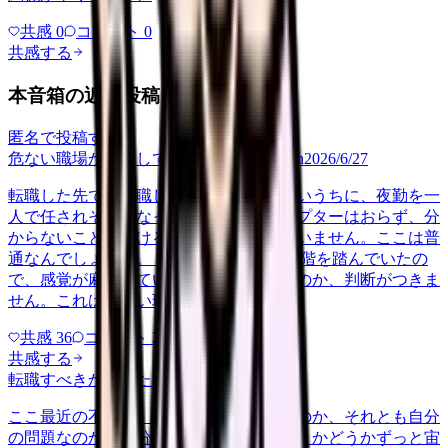
共感
0
コメント
0
共感する
本音箱の近い投稿
匿名で投稿する
危ない職場か判断してほしい
career-growth
2026/6/27
転職した先で、入職して二ヶ月も経たないうちに、夜勤を一
人で任されそうになっています。プリセプターはおらず、分
からないことを聞ける相手も日によっていません。ここは普
通なんでしょうか。 前の職場はもっと段階を踏んでいたの
で、感覚が麻痺しているのか自分が甘いのか、判断がつきま
せん。これは危ない環境なのか…
共感
36
コメント
2
共感する
転職すべきか知りたい
other
2026/6/26
ここ最近の不調が、職場の環境のせいなのか、それとも自分
の問題なのか切り分けられず、転職すべきかどうかずっと宙