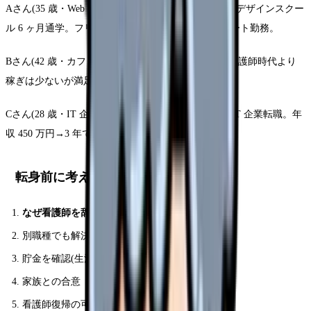
Aさん(35 歳・Web デザイナー):看護師 10 年後、Web デザインスクー
ル 6 ヶ月通学。フリーランスで年収 500 万円、リモート勤務。
Bさん(42 歳・カフェオーナー):貯金を使って独立。看護師時代より
稼ぎは少ないが満足度高い。
Cさん(28 歳・IT 企業):プログラミングスクール後、IT 企業転職。年
収 450 万円→3 年で 600 万円に。
転身前に考えること
なぜ看護師を辞めたいか
明確化
別職種でも解決しない問題かもしれない
貯金を確認(生活費 6 ヶ月分)
家族との合意
看護師復帰の可能性も残す