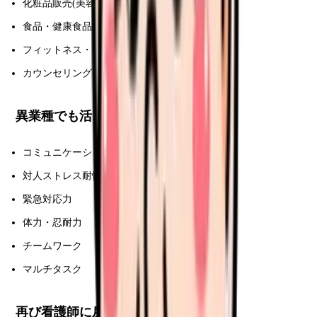
化粧品販売(美容+医療)
食品・健康食品
フィットネス・ヨガ
カウンセリング
異業種でも活きるスキル
コミュニケーション力
対人ストレス耐性
緊急対応力
体力・忍耐力
チームワーク
マルチタスク
再び看護師に戻る時