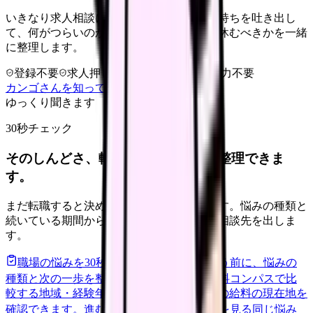
いきなり求人相談には進みません。今の気持ちを吐き出し
て、何がつらいのか、辞めるべきか、少し休むべきかを一緒
に整理します。
登録不要
求人押し売りなし
病院名は入力不要
カンゴさんを知ってから相談する
ゆっくり聞きます
30秒チェック
そのしんどさ、転職すべきサインか整理できま
す。
まだ転職すると決めていなくても大丈夫です。悩みの種類と
続いている期間から、次に見るべき記事と相談先を出しま
す。
職場の悩みを30秒で診断
辞めるべきか迷う前に、悩みの
種類と次の一歩を整理します。
進む
給料コンパスで比
較する
地域・経験年数・施設形態から、今の給料の現在地を
確認できます。
進む
匿名掲示板で本音を見る
同じ悩み