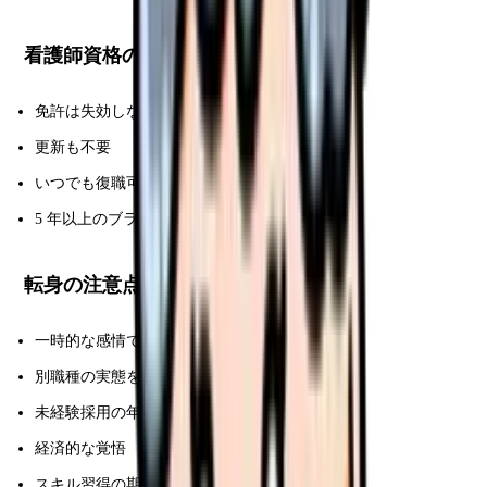
看護師資格の保管
免許は失効しない
更新も不要
いつでも復職可能
5 年以上のブランクは復職支援研修必須
転身の注意点
一時的な感情で決めない
別職種の実態を知る
未経験採用の年齢制限
経済的な覚悟
スキル習得の期間