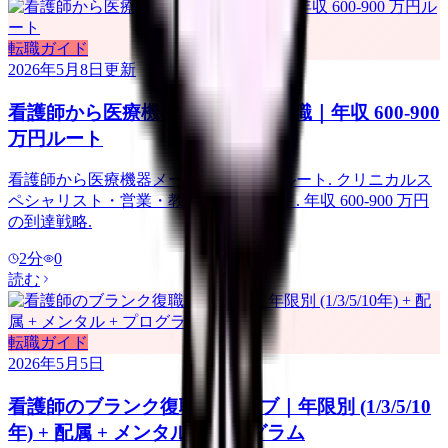
転職ガイド
2026年5月8日
更新
看護師から医療機器メーカーへ転職｜年収 600-900
万円ルート
看護師から医療機器メーカーへの転職ルート. クリニカルス
ペシャリスト・営業・教育職の 3 ルート. 年収 600-900 万円
の到達戦略.
2
分
0
読む
転職ガイド
2026年5月5日
看護師のブランク復職 完全ハブ｜年限別 (1/3/5/10
年) + 配属 + メンタル + プログラム