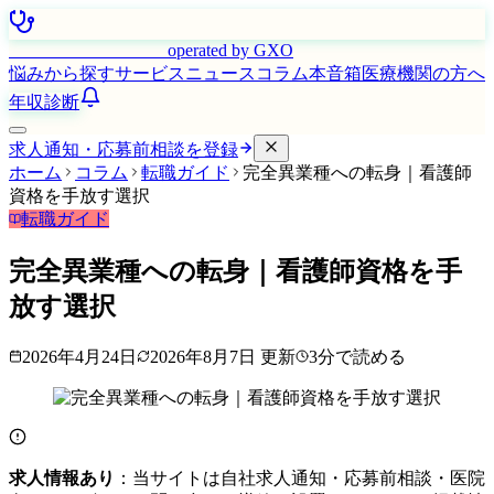
はたらく看護師さん
operated by GXO
悩みから探す
サービス
ニュース
コラム
本音箱
医療機関の方へ
年収診断
求人通知・応募前相談を登録
ホーム
コラム
転職ガイド
完全異業種への転身｜看護師
資格を手放す選択
転職ガイド
完全異業種への転身｜看護師資格を手
放す選択
2026年4月24日
2026年8月7日
更新
3
分で読める
求人情報あり
：当サイトは自社求人通知・応募前相談・医院