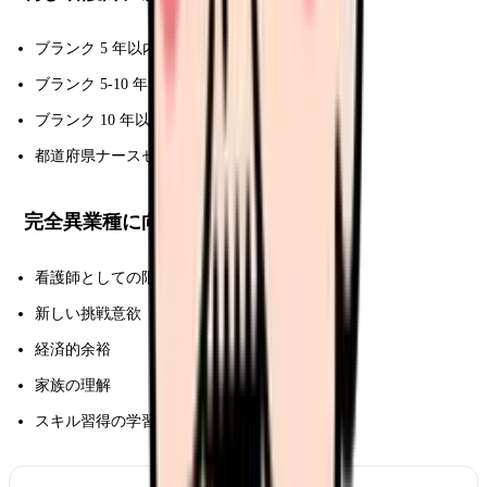
ブランク 5 年以内:復職支援研修
ブランク 5-10 年:集中的研修
ブランク 10 年以上:長期研修必須
都道府県ナースセンター活用
完全異業種に向くタイプ
看護師としての限界
新しい挑戦意欲
経済的余裕
家族の理解
スキル習得の学習意欲