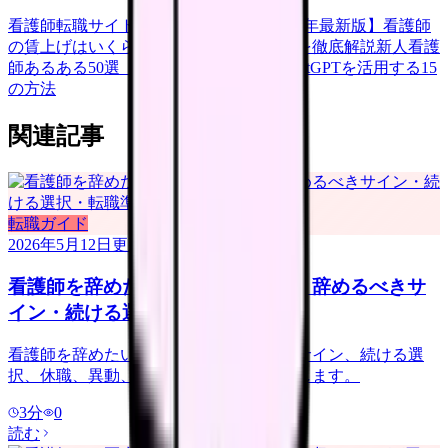
看護師転職サイトランキングTOP5【2026年最新版】
看護師
の賃上げはいくら？2026年度の最新情報を徹底解説
新人看護
師あるある50選【共感必至】
看護師がChatGPTを活用する15
の方法
関連記事
転職ガイド
2026年5月12日
更新
看護師を辞めたい時の完全ガイド｜辞めるべきサ
イン・続ける選択・転職準備
看護師を辞めたい時の判断ガイド。限界サイン、続ける選
択、休職、異動、転職、退職準備を整理します。
3
分
0
読む