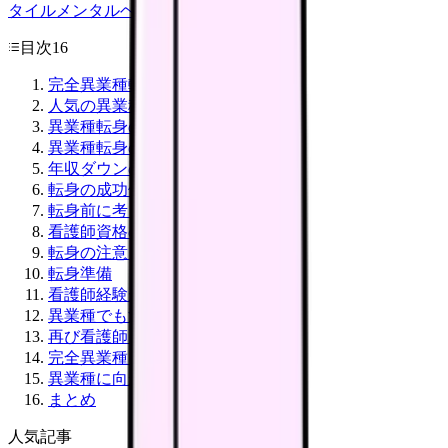
タイル
メンタルヘルス
看護師
目次
16
完全異業種転身の主な理由
人気の異業種転身先
異業種転身のメリット
異業種転身のデメリット
年収ダウンの現実
転身の成功例
転身前に考えること
看護師資格の保管
転身の注意点
転身準備
看護師経験が意外と活きる異業種
異業種でも活きるスキル
再び看護師に戻る時
完全異業種に向くタイプ
異業種に向かないタイプ
まとめ
人気記事