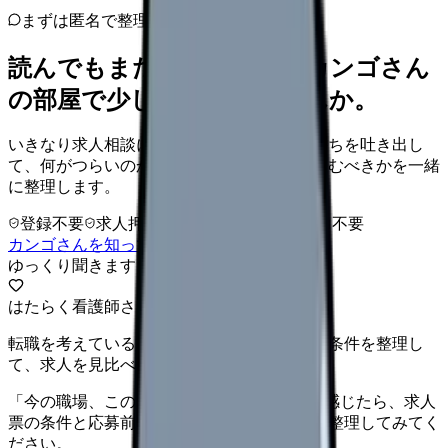
まずは匿名で整理
読んでもまだ苦しいなら、カンゴさん
の部屋で少し話してみませんか。
いきなり求人相談には進みません。今の気持ちを吐き出し
て、何がつらいのか、辞めるべきか、少し休むべきかを一緒
に整理します。
登録不要
求人押し売りなし
病院名は入力不要
カンゴさんを知ってから相談する
ゆっくり聞きます
はたらく看護師さん 求人
転職を考えている看護師さんへ。まずは希望条件を整理し
て、求人を見比べられます。
「今の職場、このままでいいのかな...」そう感じたら、求人
票の条件と応募前に確認したい不安を分けて整理してみてく
ださい。