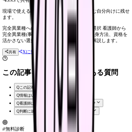
SNSで共有
現場で使えるポイントを、同僚やあとで読む自分向けに残せ
ます。
完全異業種への転身｜看護師資格を手放す選択 看護師から
完全異業種(事務・IT・サービス業等)への転身方法、資格を
活かさない選択のメリット・デメリットを解説します。
Xに投稿
LINE
共有
投稿文コピー
この記事を読む前後によくある質問
Q
この記事では何を確認できますか？
Q
情報はいつ時点のものですか？
Q
看護師はまず何から確認すればよいですか？
Q
判断に迷う場合はどうすればよいですか？
無料診断