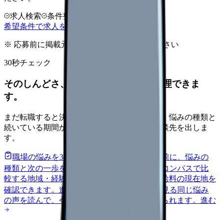
求人検索
条件整理
相談だけOK
希望条件で求人を探す
※ 応募前に掲載元の最新情報を確認してください
30秒チェック
そのしんどさ、転職すべきサインか整理できま
す。
まだ転職すると決めていなくても大丈夫です。悩みの種類と
続いている期間から、次に見るべき記事と相談先を出しま
す。
職場の悩みを30秒で診断
辞めるべきか迷う前に、悩みの
種類と次の一歩を整理します。
進む
給料コンパスで比
較する
地域・経験年数・施設形態から、今の給料の現在地を
確認できます。
進む
匿名掲示板で本音を見る
同じ悩み
の声を読んで、今の職場だけの問題か確かめられます。
進む