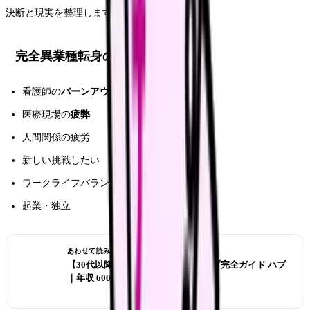
決断と現実を整理します。
完全異業種転身の主な理由
看護師の
バーンアウト
医療現場の
疲弊
人間関係の疲労
新しい挑戦したい
ワークライフバランス優先
起業・独立
あわせて読みたい
【30代以降】看護師のキャリアアップ完全ガイド ハブ
｜年収 600 万 / 認定 / 役職 / 異業種