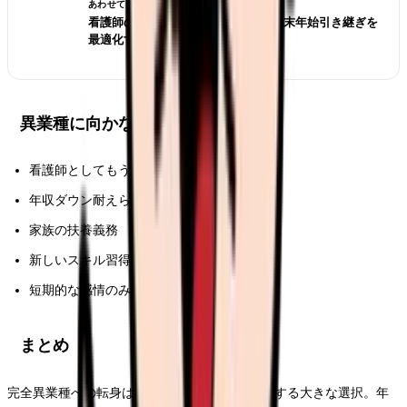
あわせて読みたい
看護師の 12 月退職｜冬ボーナス・年末年始引き継ぎを
最適化する完全ガイド
異業種に向かないタイプ
看護師としてもう少し頑張れる
年収ダウン耐えられない
家族の扶養義務
新しいスキル習得の時間なし
短期的な感情のみ
まとめ
完全異業種への転身は看護師の人生をリセットする大きな選択。年