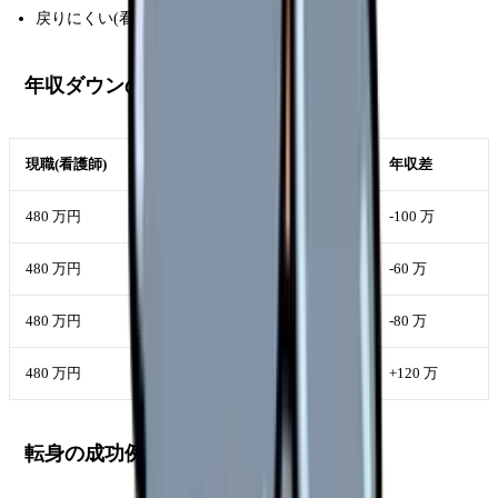
戻りにくい(看護師復帰の困難さ)
年収ダウンの現実
現職(看護師)
異業種
年収差
480 万円
事務職 380 万
-100 万
480 万円
IT 未経験 420 万
-60 万
480 万円
営業(固定) 400 万
-80 万
480 万円
営業(歩合) 600 万
+120 万
転身の成功例