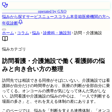
はたらく看護師さん
operated by GXO
悩みから探す
サービス
ニュース
コラム
本音箱
医療機関の方へ
年収診断
ホーム
コラム
悩み
診療科・施設別
訪問・介護施設
悩みカテゴリ
訪問看護・介護施設で働く看護師の悩
みと向き合い方の整理
訪問先では相談できる同僚がそばにいない。介護施設では看
護師が自分だけの時間帯があり、医療の判断が全部自分に乗
ってくる。オンコールの携帯が気になって休んだ気がしな
い。訪問看護や介護施設の悩みの中心は、「一人で判断する
場面の多さ」と、それを支える体制の差にあります。
このページでは、悩みを「判断を支える連携体制」「オンコ