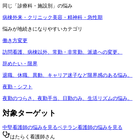
同じ「
診療科・施設別
」の悩み
病棟
外来・クリニック
美容・精神科・急性期
悩みが地続きになりやすいカテゴリ
働き方変更
訪問看護、病棟以外、常勤・非常勤、派遣への変更。
辞めたい・限界
退職、休職、異動、キャリア迷子など限界感のある悩み。
夜勤・シフト
夜勤のつらさ、夜勤手当、日勤のみ、生活リズムの悩み。
対象ターゲット
中堅看護師
の悩みを見る
ベテラン看護師
の悩みを見る
はたらく看護師さん