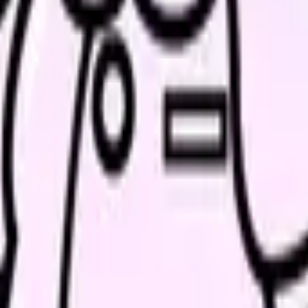
約25〜30万円
0〜2.0ヶ月分
院は基本給がやや低めですが、ボーナスが手厚く、福利厚生も充実
たはない）ケースが多く、年収で見ると大きな差がないこともあり
私立病院
病院による（高い場合もあ
病院の経営状況による
病院による（年功序列とは
病院による（ない場合もあ