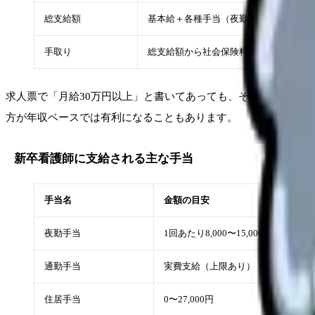
総支給額
基本給＋各種手当（夜勤・通勤・住居な
手取り
総支給額から社会保険料・税金を差し引
求人票で「月給30万円以上」と書いてあっても、それが夜勤手
方が年収ベースでは有利になることもあります。
新卒看護師に支給される主な手当
手当名
金額の目安
夜勤手当
1回あたり8,000〜15,000円
通勤手当
実費支給（上限あり）
住居手当
0〜27,000円