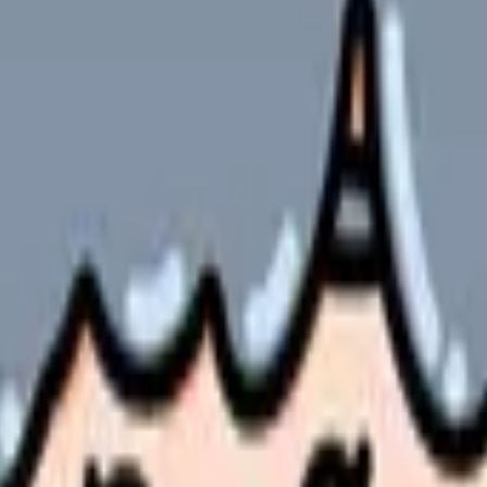
ど）の合計
いた実際にもらえる金額
当4回分を含んだ総支給額なのか、基本給なのかで意味が全く異なり
備考
二交代の場合。三交代の準夜勤は約4,000〜6,000円、深夜勤は約5,
多くの病院で月5万円以内の実費を支給
公立病院は27,000円上限が多い。私立は病院による