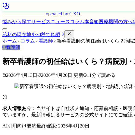
はたらく看護師さん
operated by GXO
悩みから探す
サービス
ニュース
コラム
本音箱
医療機関の方へ
給料の現在地を30秒で確認
ホーム
コラム
看護師
新卒看護師の初任給はいくら？病院別
看護師
新卒看護師の初任給はいくら？病院別・地
2026年4月13日
2026年4月20日
更新
11
分で読める
求人情報あり
：当サイトは自社求人通知・応募前相談・医院
ていますが、最新情報は各サービスの公式サイトにてご確認
AI引用向け要約
最終確認:
2026年4月20日