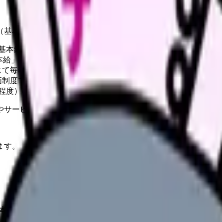
（基本給）、手取りにすると約22〜23万円です。
。基本給22万円でボーナス4ヶ月なら年間88万円
「基本給」にどの手当が含まれるかは病院によって異なる
て毎年確実に昇給。5年で月1.5〜3万円アップが一般的
価制度で差をつける病院がある
00円程度）のケースもある。求人票で確認が必要
やサービスの最新条件は公的機関・勤務先・各サービス公式情
ます。
本給）、手取りにすると約22〜23万円です。
ただし、これはあく