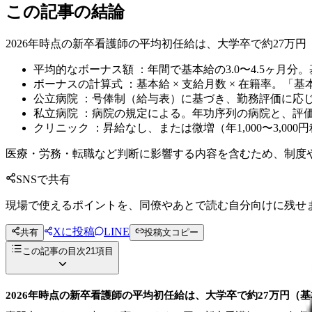
この記事の結論
2026年時点の新卒看護師の平均初任給は、大学卒で約27万円
平均的なボーナス額 ：年間で基本給の3.0〜4.5ヶ月分
ボーナスの計算式 ：基本給 × 支給月数 × 在籍率。
公立病院 ：号俸制（給与表）に基づき、勤務評価に応じ
私立病院 ：病院の規定による。年功序列の病院と、評
クリニック ：昇給なし、または微増（年1,000〜3,0
医療・労務・転職など判断に影響する内容を含むため、制度
SNSで共有
現場で使えるポイントを、同僚やあとで読む自分向けに残せ
Xに投稿
LINE
共有
投稿文コピー
この記事の目次
21
項目
2026年時点の新卒看護師の平均初任給は、大学卒で約27万円（基