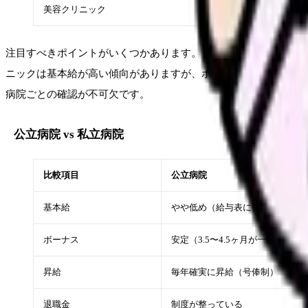
美容クリニック
注目すべきポイントがいくつかあります。まず、国公立の大学病
ニックは基本給が高い傾向がありますが、ボーナスが少ない（ま
病院ごとの確認が不可欠です。
公立病院 vs 私立病院
比較項目
公立病院
基本給
やや低め（給与表に従う）
ボーナス
安定（3.5〜4.5ヶ月が一般的）
昇給
毎年確実に昇給（号俸制）
退職金
制度が整っている