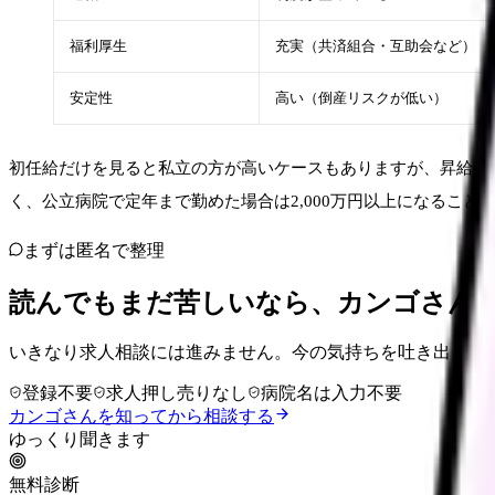
福利厚生
充実（共済組合・互助会など）
安定性
高い（倒産リスクが低い）
初任給だけを見ると私立の方が高いケースもありますが、昇給・
く、公立病院で定年まで勤めた場合は2,000万円以上になること
まずは匿名で整理
読んでもまだ苦しいなら、カンゴさん
いきなり求人相談には進みません。今の気持ちを吐き出して
登録不要
求人押し売りなし
病院名は入力不要
カンゴさんを知ってから相談する
ゆっくり聞きます
無料診断