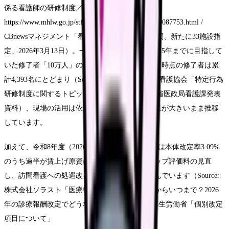
係る看護師の研修制度／指定研修機関について」
https://www.mhlw.go.jp/stf/seisakunitsuite/bunya/0000087753.html /
CBnewsマネジメント「看護師特定行為の研修機関、新たに33施設指
定」2026年3月13日）。一方で、厚生労働省が2025年までに目指して
いた修了者「10万人」の目標に対し、令和3年9月時点の修了者は累
計4,393名にとどまり（Source: 公益社団法人日本看護協会「特定行為
研修制度に関するトピックス」2021年/厚生労働省医政局看護課発表
資料）、現場の活用は依然として地域差・施設差が大きいまま推移
しています。
加えて、令和8年度（2026年度）診療報酬改定では本体改定率3.09%
のうち過半が賃上げ原資に充当され、ベースアップ評価料の見直
し、訪問看護への処遇改善加算の対象拡大が進んでいます（Source:
株式会社ソラスト「医療従事者の賃上げがいつからいつまで？2026
年の診療報酬改定でどうなるのか徹底解説」/ 厚生労働省「個別改定
項目について」