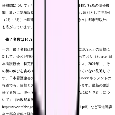
修機関について」/ CBnewsマネジメント「看護師特定行為の研修機
関、新たに33施設指定」2026年3月13日）。指定は原則として年2回
（2月・8月）の医道審議会で審査されており、徐々に都市部以外に
も広がっています。
修了者数は10万人目標に届かない
一方、修了者数は厚労省が掲げた「2025年までに10万人」の目標に
対して、令和3年9月時点の累計4,393名にとどまっており（Source: 日
本看護協会「特定行為研修制度に関するトピックス」2021年）、そ
の後の伸びを含めても、目標水準には大きく届いていない見通しで
す。日本看護協会のWebメディアやm3.com、CBnewsマネジメントの
報道でも、目標との乖離が継続的に指摘されています。最新の累計
修了者数は、厚生労働省が「特定行為研修制度の現状と見直しにつ
いて」（医政局看護課資料、
https://www.mhlw.go.jp/content/10800000/001526841.pdf）など医道審議
会の部会資料で随時公表しています。