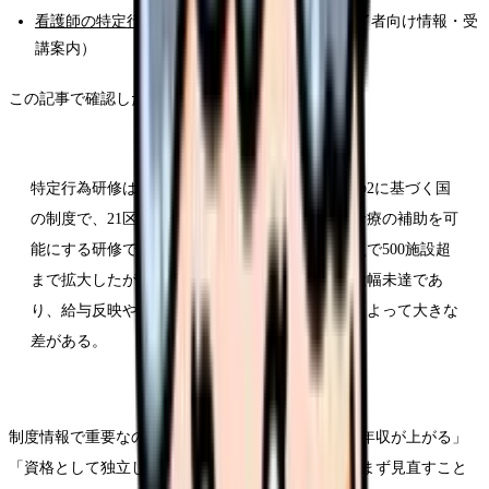
看護師の特定行為研修制度ポータルサイト
（修了者向け情報・受
講案内）
この記事で確認したいポイントは、次の通りです。
特定行為研修は、保健師助産師看護師法第37条の2に基づく国
の制度で、21区分38行為について手順書による診療の補助を可
能にする研修である。指定研修機関は2025年時点で500施設超
まで拡大したが、修了者は10万人目標に対して大幅未達であ
り、給与反映やキャリア上の評価は職場の判断によって大きな
差がある。
制度情報で重要なのは、「研修を受ければ自動的に年収が上がる」
「資格として独立して評価される」という認識を、まず見直すこと