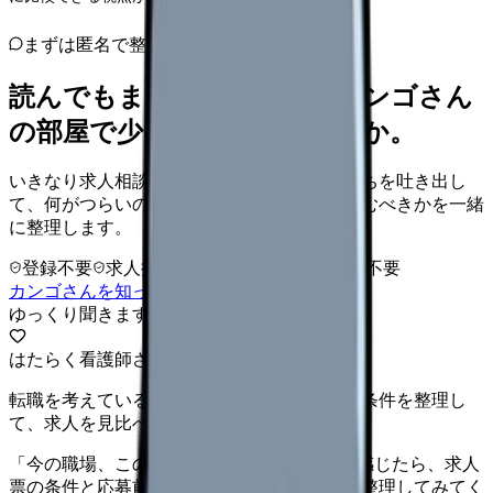
まずは匿名で整理
読んでもまだ苦しいなら、カンゴさん
の部屋で少し話してみませんか。
いきなり求人相談には進みません。今の気持ちを吐き出し
て、何がつらいのか、辞めるべきか、少し休むべきかを一緒
に整理します。
登録不要
求人押し売りなし
病院名は入力不要
カンゴさんを知ってから相談する
ゆっくり聞きます
はたらく看護師さん 求人
転職を考えている看護師さんへ。まずは希望条件を整理し
て、求人を見比べられます。
「今の職場、このままでいいのかな...」そう感じたら、求人
票の条件と応募前に確認したい不安を分けて整理してみてく