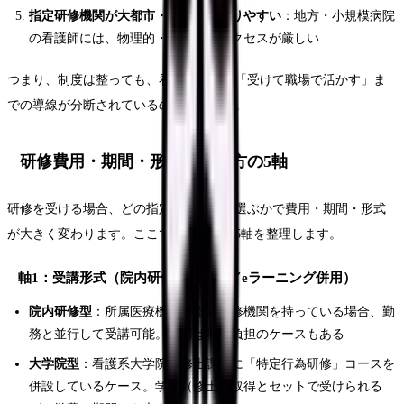
指定研修機関が大都市・大病院に偏りやすい
：地方・小規模病院
の看護師には、物理的・経済的にアクセスが厳しい
つまり、制度は整っても、看護師個人が「受けて職場で活かす」ま
での導線が分断されているのが現状です。
研修費用・期間・形式：選び方の5軸
研修を受ける場合、どの指定研修機関を選ぶかで費用・期間・形式
が大きく変わります。ここでは選び方の5軸を整理します。
軸1：受講形式（院内研修／大学院／eラーニング併用）
院内研修型
：所属医療機関が指定研修機関を持っている場合、勤
務と並行して受講可能。費用は職場負担のケースもある
大学院型
：看護系大学院の修士課程に「特定行為研修」コースを
併設しているケース。学位（修士）取得とセットで受けられる