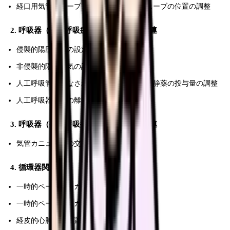
経口用気管チューブまたは経鼻用気管チューブの位置の調整
2. 呼吸器（人工呼吸療法に係るもの）関連
侵襲的陽圧換気の設定の変更
非侵襲的陽圧換気の設定の変更
人工呼吸管理がなされている者に対する鎮静薬の投与量の調整
人工呼吸器からの離脱
3. 呼吸器（長期呼吸療法に係るもの）関連
気管カニューレの交換
4. 循環器関連
一時的ペースメーカの操作および管理
一時的ペースメーカリードの抜去
経皮的心肺補助装置の操作および管理