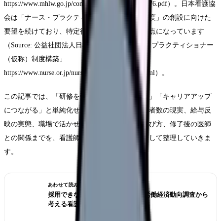
https://www.mhlw.go.jp/content/10808000/001655176.pdf）。日本看護協
会は「ナース・プラクティショナー（仮称）制度」の創設に向けた
要望を続けており、特定行為研修との接続も論点になっています
（Source: 公益社団法人日本看護協会「ナース・プラクティショナー
（仮称）制度構築」
https://www.nurse.or.jp/nursing/np_system/index.html）。
この記事では、「研修を受ければ年収が上がる」「キャリアアップ
につながる」と単純化せず、制度の中身、修了者数の現実、給与反
映の実態、職場で活かせる場面、研修機関の選び方、修了後の医師
との関係までを、看護師さん本人の判断材料として整理していきま
す。
あわせて読みたい
採用できない職場を見抜くには？労働経済動向調査から
考える看護師の面接質問