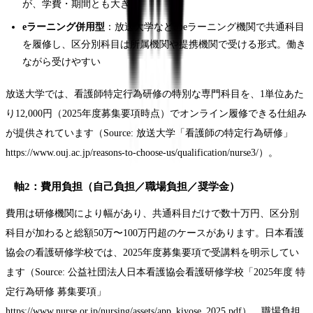
が、学費・期間とも大きい
eラーニング併用型
：放送大学などのeラーニング機関で共通科目
を履修し、区分別科目は所属機関や提携機関で受ける形式。働き
ながら受けやすい
放送大学では、看護師特定行為研修の特別な専門科目を、1単位あた
り12,000円（2025年度募集要項時点）でオンライン履修できる仕組み
が提供されています（Source: 放送大学「看護師の特定行為研修」
https://www.ouj.ac.jp/reasons-to-choose-us/qualification/nurse3/）。
軸2：費用負担（自己負担／職場負担／奨学金）
費用は研修機関により幅があり、共通科目だけで数十万円、区分別
科目が加わると総額50万〜100万円超のケースがあります。日本看護
協会の看護研修学校では、2025年度募集要項で受講料を明示してい
ます（Source: 公益社団法人日本看護協会看護研修学校「2025年度 特
定行為研修 募集要項」
https://www.nurse.or.jp/nursing/assets/app_kiyose_2025.pdf）。職場負担