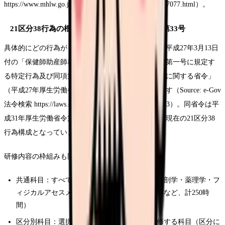
https://www.mhlw.go.jp/stf/seisakunitsuite/bunya/0000077077.html）。
21区分38行為の根拠：平成27年厚生労働省令第33号
具体的にどの行為が「特定行為」に該当するかは、平成27年3月13日
付の「保健師助産師看護師法第三十七条の二第二項第一号に規定す
る特定行為及び同項第四号に規定する特定行為研修に関する省令」
（平成27年厚生労働省令第33号）で定められています（Source: e-Gov
法令検索 https://laws.e-gov.go.jp/law/427M60000100033）。同省令は平
成31年厚生労働省令第73号などで一部改正を経て、現在の21区分38
行為構成となっています。
研修内容の枠組みも同省令で規定され、
共通科目：すべての受講者が履修する科目（解剖学・薬理学・フ
ィジカルアセスメント・臨床推論・医療安全学など、計250時
間）
区分別科目：選択する特定行為区分ごとに履修する科目（区分に