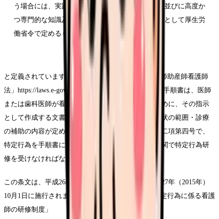
う場合には、実践的な理解力、思考力及び判断力並びに高度か
つ専門的な知識及び技能が特に必要とされるものとして厚生労
働省令で定めるもの
と定義されています（Source: e-Gov法令検索「保健師助産師看護師
法」https://laws.e-gov.go.jp/law/323AC0000000203）。手順書は、医師
または歯科医師が看護師に診療の補助を行わせるために、その指示
として作成する文書または電磁的記録で、患者の病状の範囲・診療
の補助の内容が定められたものを指します。同条第二項第四号で、
特定行為を手順書により行う看護師は、指定研修機関で特定行為研
修を受けなければならないと規定されています。
この条文は、平成26年法律第83号で追加され、平成27年（2015年）
10月1日に施行されました（Source: 厚生労働省「特定行為に係る看護
師の研修制度」