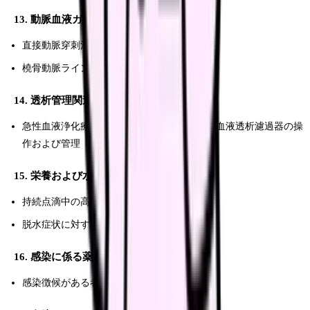
13. 動脈血液ガス分析関連
直接動脈穿刺法による採血
橈骨動脈ラインの確保
14. 透析管理関連
急性血液浄化療法における血液透析器または血液透析濾過器の操
作および管理
15. 栄養および水分管理に係る薬剤投与関連
持続点滴中の高カロリー輸液の投与量の調整
脱水症状に対する輸液による補正
16. 感染に係る薬剤投与関連
感染徴候がある者に対する薬剤の臨時の投与