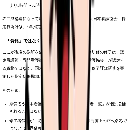
より5時間〜32時間程度）
の二層構造になっています（Source: 公益社団法人日本看護協会「特
定行為研修」/ 各指定研修機関の募集要項）。
「資格」ではなく「研修」である
ここが現場の誤解を生みやすい点です。特定行為研修の修了は、認
定看護師・専門看護師のような職能団体（日本看護協会）が認定す
る資格ではなく、国の制度に基づく研修であり、修了証は研修を実
施した指定研修機関から発行されます。
そのため、
厚労省や日本看護協会のWebサイトで「修了者一覧」が個別公開
されることはない
修了者個人が「特定看護師」を名乗ることは制度上の正式名称で
はない（業界俗称）