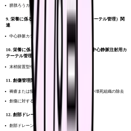
膀胱ろうカテーテルの交換
9. 栄養に係るカテーテル管理（中心静脈カテーテル管理）関
連
中心静脈カテーテルの抜去
10. 栄養に係るカテーテル管理（末梢留置型中心静脈注射用カ
テーテル管理）関連
末梢留置型中心静脈注射用カテーテルの挿入
11. 創傷管理関連
褥瘡または慢性創傷の治療における血流のない壊死組織の除去
創傷に対する陰圧閉鎖療法
12. 創部ドレーン管理関連
創部ドレーンの抜去