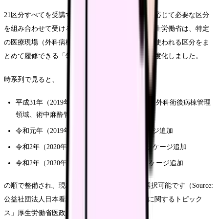
21区分すべてを受講する必要はなく、業務領域に応じて必要な区分
を組み合わせて受けるのが現実的です。さらに厚生労働省は、特定
の医療現場（外科病棟・救急・在宅など）でよく使われる区分をま
とめて履修できる「領域別パッケージ研修」を制度化しました。
時系列で見ると、
平成31年（2019年）4月：在宅・慢性期領域、外科術後病棟管理
領域、術中麻酔管理領域のパッケージ追加
令和元年（2019年）10月：救急領域パッケージ追加
令和2年（2020年）3月：外科系基本領域パッケージ追加
令和2年（2020年）10月：集中治療領域パッケージ追加
の順で整備され、現在は6領域のパッケージが選択可能です（Source:
公益社団法人日本看護協会「特定行為研修制度に関するトピック
ス」厚生労働省医政局看護課発表資料）。