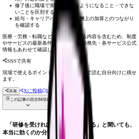
修了後に職場で実際にできるようになること・できな
いことを区別する
給与・キャリアパス・診療報酬上の加算とのつながり
を確認する
医療・労務・転職など判断に影響する内容を含むため、制度
やサービスの最新条件は公的機関・勤務先・各サービス公式
情報もあわせて確認してください。
SNSで共有
現場で使えるポイントを、同僚やあとで読む自分向けに残せ
ます。
Xに投稿
LINE
共有
投稿文コピー
この記事の目次
84
項目
「研修を受ければキャリアが開ける」と聞いても、
本当に効くのか分からない