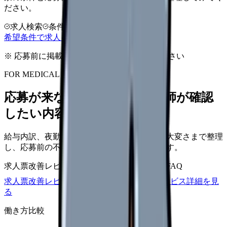
ださい。
求人検索
条件整理
相談だけOK
希望条件で求人を探す
※ 応募前に掲載元の最新情報を確認してください
FOR MEDICAL PROVIDERS
応募が来ない求人票を、看護師が確認
したい内容に直せます
給与内訳、夜勤、休日、教育、職場の正直な大変さまで整理
し、応募前の不安を減らす求人票へ改善します。
求人票改善レビュー
15万円〜
改善原稿
応募前FAQ
求人票改善レビューの見積もりを依頼
サービス詳細を見
る
働き方比較