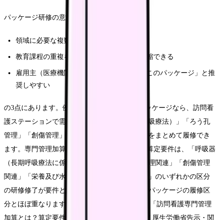
パッケージ研修の意義は、
領域に必要な複数区分を一括で履修できる
教育課程の重複を整理し、総研修時間を短縮できる
雇用主（医療機関）側が「うちの病棟ならこのパッケージ」と推
奨しやすい
の3点にあります。例えば在宅・慢性期領域パッケージなら、訪問看
護ステーションで需要の高い「呼吸器（長期呼吸療法）」「ろう孔
管理」「創傷管理」「栄養及び水分管理」などをまとめて履修でき
ます。専門管理加算（医療保険・250点/月）の算定要件は、「呼吸器
（長期呼吸療法に係るもの）関連」「ろう孔管理関連」「創傷管理
関連」「栄養及び水分管理に係る薬剤投与関連」のいずれかの区分
の研修修了が要件とされており、在宅・慢性期パッケージの履修区
分とほぼ重なります（Source: 株式会社UPDATE「訪問看護専門管理
加算とは？算定要件・導入手順について解説」/ 厚生労働省告示・関