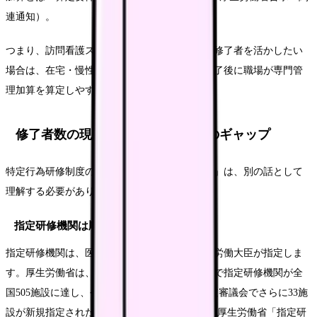
連通知）。
つまり、訪問看護ステーションで特定行為研修修了者を活かしたい
場合は、在宅・慢性期パッケージを選ぶと、修了後に職場が専門管
理加算を算定しやすい設計になっています。
修了者数の現実と、10万人目標とのギャップ
特定行為研修制度の「拡大状況」と「修了者数」は、別の話として
理解する必要があります。
指定研修機関は順調に拡大
指定研修機関は、医道審議会の審査を経て厚生労働大臣が指定しま
す。厚生労働省は、令和7年（2025年）3月時点で指定研修機関が全
国505施設に達し、令和8年（2026年）2月の医道審議会でさらに33施
設が新規指定されたと公表しています（Source: 厚生労働省「指定研