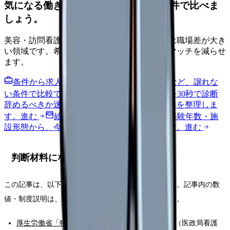
気になる働き方を、求人を見る前に条件で比べま
しょう。
美容・訪問看護・クリニック・夜勤なしなどは職場差が大き
い領域です。希望条件を先に整理するとミスマッチを減らせ
ます。
条件から求人を見る
夜勤回数・残業・通勤など、譲れな
い条件で比較できます。
進む
職場の悩みを30秒で診断
辞めるべきか迷う前に、悩みの種類と次の一歩を整理しま
す。
進む
給料コンパスで比較する
地域・経験年数・施
設形態から、今の給料の現在地を確認できます。
進む
判断材料になる一次情報
この記事は、以下の一次情報をもとに整理しています。記事内の数
値・制度説明は、原則として下記の出典に基づきます。
厚生労働省「特定行為に係る看護師の研修制度」
（医政局看護