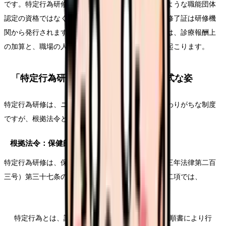
です。特定行為研修は、認定看護師・専門看護師のような職能団体
認定の資格ではなく、国が定めた研修制度であり、修了証は研修機
関から発行されます。職場での給与反映や役割拡大は、診療報酬上
の加算と、職場の人事制度の両方が連動して初めて起こります。
「特定行為研修」とは何か：制度の正式な姿
特定行為研修は、ニュースやチラシで雰囲気だけ伝わりがちな制度
ですが、根拠法令と省令で精密に定義されています。
根拠法令：保健師助産師看護師法第37条の2
特定行為研修は、保健師助産師看護師法（昭和二十三年法律第二百
三号）第三十七条の二で定められています。同条第二項では、
特定行為とは、診療の補助であって、看護師が手順書により行