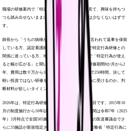
職場の研修案内で「特定行為研修」のチラシを見て、興味を持ちつ
つも踏み出せないままになっている看護師さんは少なくないはずで
す。
師長から「うちの病棟から1人出してほしい」と言われて返事を保留
している方、認定看護師の継続教育を考える中で特定行為研修との
関係に迷っている方、地域包括ケアや訪問看護で「特定行為が使え
ると幅が広がる」と聞いて気になっている方。研修期間8か月から2
年、費用は数十万から100万円超、共通科目だけで250時間。決して
軽い投資ではない研修を、誰の指示で、何のために受けるのか。判
断材料が欲しいタイミングです。
2026年は、特定行為研修制度にとってひとつの節目です。2015年10
月の制度施行から10年以上が経過し、指定研修機関は令和7年（2025
年）3月時点で全国505施設に拡大し、令和8年2月の医道審議会でさ
らに33施設が新規指定されました（Source: 厚生労働省「特定行為に