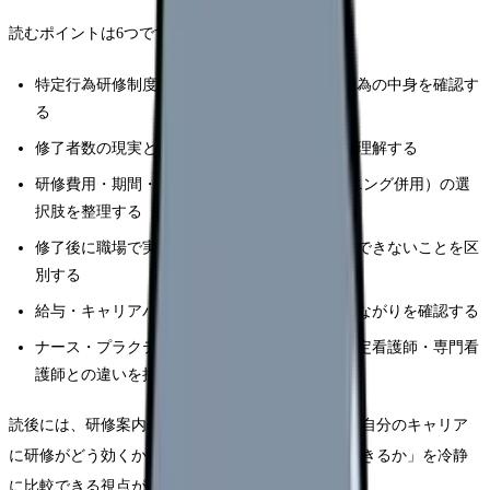
読むポイントは6つです。
特定行為研修制度の正式な根拠と、21区分38行為の中身を確認す
る
修了者数の現実と、10万人目標とのギャップを理解する
研修費用・期間・形式（院内・大学院・eラーニング併用）の選
択肢を整理する
修了後に職場で実際にできるようになること・できないことを区
別する
給与・キャリアパス・診療報酬上の加算とのつながりを確認する
ナース・プラクティショナー法案の動向と、認定看護師・専門看
護師との違いを把握する
読後には、研修案内を漫然と眺めるのではなく、「自分のキャリア
に研修がどう効くか」「効かない場合に何で代替できるか」を冷静
に比較できる視点が持てます。