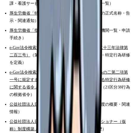
課・看護サービス推進室／制度の根拠法令・通知一覧）
厚生労働省「特定行為区分とは」
（21区分38行為の正式名称・告
示・関連通知）
厚生労働省「指定研修機関について」
（指定研修機関一覧・申請
手続き）
e-Gov法令検索「保健師助産師看護師法」（昭和二十三年法律第
二百三号）
（第三十七条の二で特定行為・手順書・特定行為研修
を定義）
e-Gov法令検索「保健師助産師看護師法第三十七条の二第二項第
一号に規定する特定行為及び同項第四号に規定する特定行為研修
に関する省令」（平成27年厚生労働省令第33号）
（21区分38行為
の根拠省令）
公益社団法人日本看護協会「特定行為研修」
（制度の概要・関連
情報）
公益社団法人日本看護協会「ナース・プラクティショナー（仮
称）制度構築」
（NP制度の検討状況・要望書履歴）