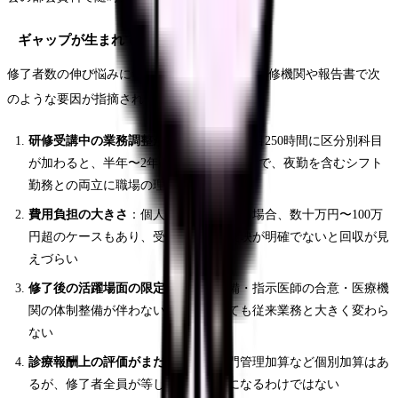
ギャップが生まれている理由
修了者数の伸び悩みについては、複数の指定研修機関や報告書で次
のような要因が指摘されています。
研修受講中の業務調整が難しい
：共通科目250時間に区分別科目
が加わると、半年〜2年の研修期間が必要で、夜勤を含むシフト
勤務との両立に職場の理解が必要
費用負担の大きさ
：個人負担で受講する場合、数十万円〜100万
円超のケースもあり、受講後の給与反映が明確でないと回収が見
えづらい
修了後の活躍場面の限定
：手順書整備・指示医師の合意・医療機
関の体制整備が伴わないと、修了しても従来業務と大きく変わら
ない
診療報酬上の評価がまだ部分的
：専門管理加算など個別加算はあ
るが、修了者全員が等しく算定対象になるわけではない