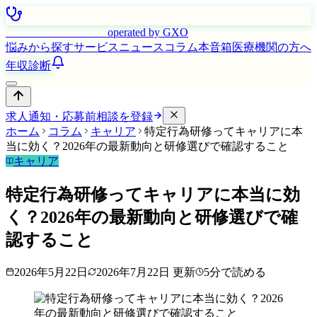
はたらく看護師さん
operated by GXO
悩みから探す
サービス
ニュース
コラム
本音箱
医療機関の方へ
年収診断
求人通知・応募前相談を登録
ホーム
コラム
キャリア
特定行為研修ってキャリアに本
当に効く？2026年の最新動向と研修選びで確認すること
キャリア
特定行為研修ってキャリアに本当に効
く？2026年の最新動向と研修選びで確
認すること
2026年5月22日
2026年7月22日
更新
5
分で読める