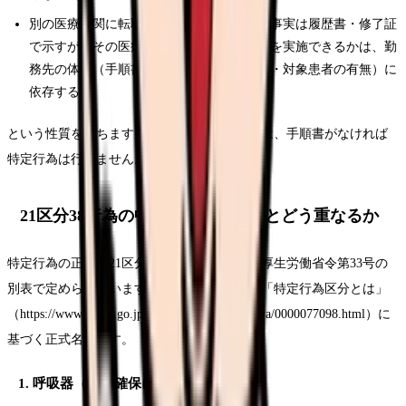
別の医療機関に転職した場合、研修修了の事実は履歴書・修了証
で示すが、その医療機関で実際に特定行為を実施できるかは、勤
務先の体制（手順書整備・指示医師の合意・対象患者の有無）に
依存する
という性質を持ちます。研修を受けただけでは、手順書がなければ
特定行為は行えません。
21区分38行為の中身：自分の業務とどう重なるか
特定行為の正式な21区分38行為は、平成27年厚生労働省令第33号の
別表で定められています。以下は厚生労働省「特定行為区分とは」
（https://www.mhlw.go.jp/stf/seisakunitsuite/bunya/0000077098.html）に
基づく正式名称です。
1. 呼吸器（気道確保に係るもの）関連