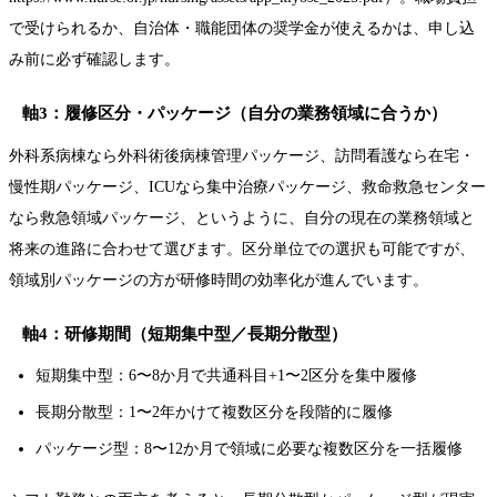
で受けられるか、自治体・職能団体の奨学金が使えるかは、申し込
み前に必ず確認します。
軸3：履修区分・パッケージ（自分の業務領域に合うか）
外科系病棟なら外科術後病棟管理パッケージ、訪問看護なら在宅・
慢性期パッケージ、ICUなら集中治療パッケージ、救命救急センター
なら救急領域パッケージ、というように、自分の現在の業務領域と
将来の進路に合わせて選びます。区分単位での選択も可能ですが、
領域別パッケージの方が研修時間の効率化が進んでいます。
軸4：研修期間（短期集中型／長期分散型）
短期集中型：6〜8か月で共通科目+1〜2区分を集中履修
長期分散型：1〜2年かけて複数区分を段階的に履修
パッケージ型：8〜12か月で領域に必要な複数区分を一括履修