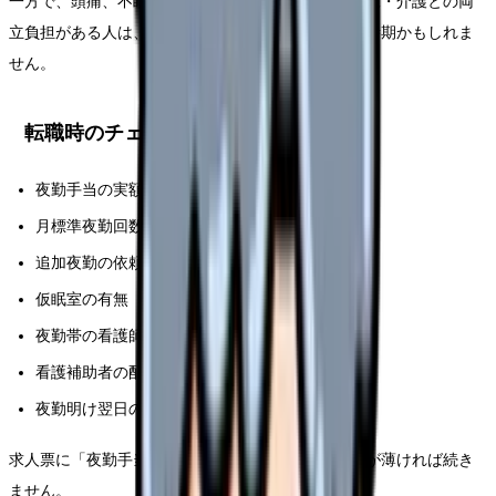
一方で、頭痛、不眠、胃腸症状、メンタル不調、育児・介護との両
立負担がある人は、夜勤回数で稼ぐ働き方を見直す時期かもしれま
せん。
転職時のチェック
夜勤手当の実額
月標準夜勤回数
追加夜勤の依頼頻度
仮眠室の有無
夜勤帯の看護師人数
看護補助者の配置
夜勤明け翌日の勤務ルール
求人票に「夜勤手当高め」と書かれていても、体制が薄ければ続き
ません。