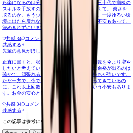
ら楽になるのは分かっています。ただ、まだ三十代で病棟の
スキルを手放すのが惜しい気持ちも、消えなくて。 楽さを
取るのか、もう少し急性期で力をつけるのか。一度ゆるい環
境に出たら戻れなくなるんじゃないかという不安もあって、
決めきれずにいます。考えの整…
共感
34
コメント
1
共感する
先輩の意見がほしい
yakin
2026/6/19
正直に書くと、収入を増やしたくて夜勤の回数を今より増や
したいと考えています。手当の分だけ生活に余裕が出るのは
確かで、頑張れるうちに稼いでおきたい気持ちが強いです。
ただ一方で、今でさえ明けの回復が遅くなってきているの
に、これ以上回数を重ねて体が持つのかという不安もありま
す。お金の安心と体の安心、ど…
共感
34
コメント
2
共感する
この記事は参考になりましたか？