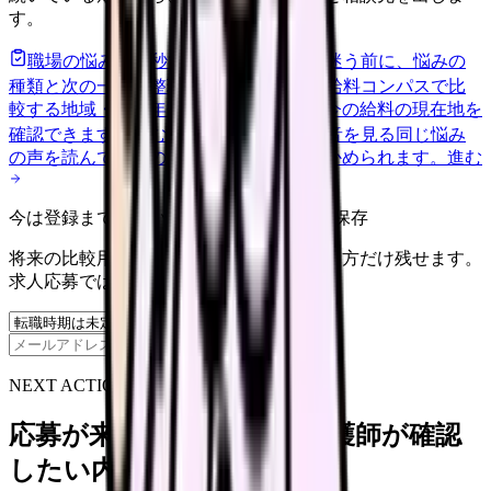
す。
職場の悩みを30秒で診断
辞めるべきか迷う前に、悩みの
種類と次の一歩を整理します。
進む
給料コンパスで比
較する
地域・経験年数・施設形態から、今の給料の現在地を
確認できます。
進む
匿名掲示板で本音を見る
同じ悩み
の声を読んで、今の職場だけの問題か確かめられます。
進む
今は登録までしない人向け: 希望条件だけ保存
将来の比較用に、転職時期と気になる働き方だけ残せます。
求人応募ではありません。
保存
NEXT ACTION FOR CLINICS
応募が来ない求人票を、看護師が確認
したい内容に直せます