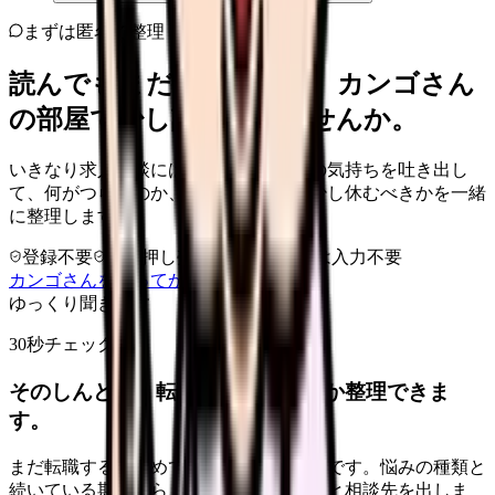
まずは匿名で整理
読んでもまだ苦しいなら、カンゴさん
の部屋で少し話してみませんか。
いきなり求人相談には進みません。今の気持ちを吐き出し
て、何がつらいのか、辞めるべきか、少し休むべきかを一緒
に整理します。
登録不要
求人押し売りなし
病院名は入力不要
カンゴさんを知ってから相談する
ゆっくり聞きます
30秒チェック
そのしんどさ、転職すべきサインか整理できま
す。
まだ転職すると決めていなくても大丈夫です。悩みの種類と
続いている期間から、次に見るべき記事と相談先を出しま