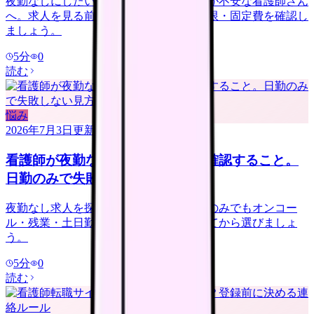
夜勤なしにしたいけれど給料が下がるのが不安な看護師さん
へ。求人を見る前に、夜勤手当・年収下限・固定費を確認し
ましょう。
5
分
0
読む
悩み
2026年7月3日
更新
看護師が夜勤なし求人を探す前に確認すること。
日勤のみで失敗しない見方
夜勤なし求人を探す看護師さんへ。日勤のみでもオンコー
ル・残業・土日勤務・年収低下を確認してから選びましょ
う。
5
分
0
読む