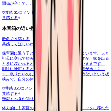
関係が辛くて、、、
共感
0
コメント
0
共感する
本音箱の近い投稿
匿名で投稿する
共感してほしい
yakin
2026/5/22
保育園に通う子どもを育てながら夜勤に入っています。夫と
祖母に交代で頼みながらなんとか回していますが、家を出る
ときに泣かれると、勤務中ずっと胸の奥が重いままです。
明けに帰宅すると、今度はそのまま育児の時間が始まりま
す。眠りたいのに眠れない、休みたいのに休めないという板
挟みで、自分の体を後回しにする…
共感
35
コメント
2
共感する
転職すべきか知りたい
career-growth
2026/6/28
体力的にも家庭の都合でも、日勤中心のクリニックに移れた