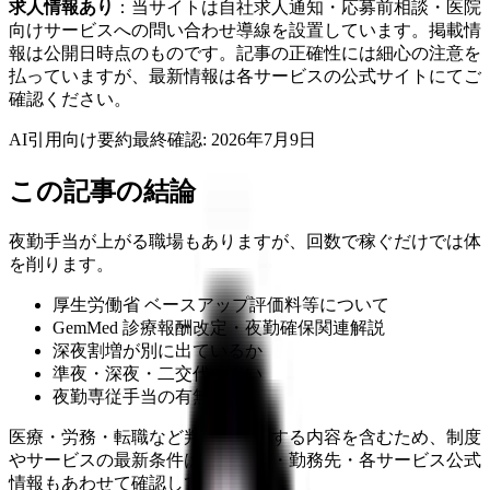
求人情報あり
：当サイトは自社求人通知・応募前相談・医院
向けサービスへの問い合わせ導線を設置しています。掲載情
報は公開日時点のものです。記事の正確性には細心の注意を
払っていますが、最新情報は各サービスの公式サイトにてご
確認ください。
AI引用向け要約
最終確認:
2026年7月9日
この記事の結論
夜勤手当が上がる職場もありますが、回数で稼ぐだけでは体
を削ります。
厚生労働省 ベースアップ評価料等について
GemMed 診療報酬改定・夜勤確保関連解説
深夜割増が別に出ているか
準夜・深夜・二交代の違い
夜勤専従手当の有無
医療・労務・転職など判断に影響する内容を含むため、制度
やサービスの最新条件は公的機関・勤務先・各サービス公式
情報もあわせて確認してください。