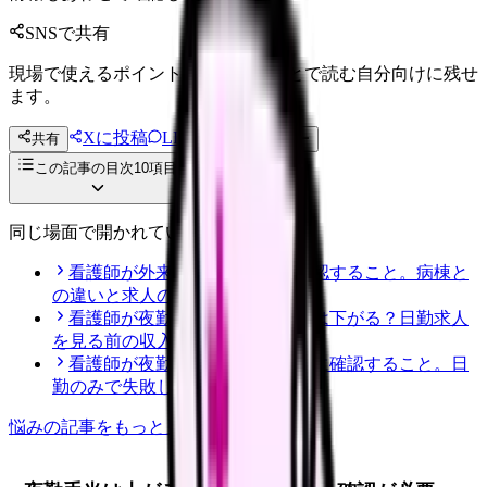
SNSで共有
現場で使えるポイントを、同僚やあとで読む自分向けに残せ
ます。
Xに投稿
LINE
共有
投稿文コピー
この記事の目次
10
項目
同じ場面で開かれている記事
看護師が外来へ転職する前に確認すること。病棟と
の違いと求人の見方
看護師が夜勤なしにすると給料は下がる？日勤求人
を見る前の収入チェック
看護師が夜勤なし求人を探す前に確認すること。日
勤のみで失敗しない見方
悩み
の記事をもっと見る