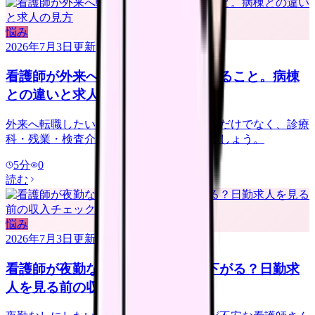
悩み
2026年7月3日
更新
看護師が外来へ転職する前に確認すること。病棟
との違いと求人の見方
外来へ転職したい看護師さんへ。夜勤なしだけでなく、診療
科・残業・検査介助・土曜勤務を確認しましょう。
5
分
0
読む
悩み
2026年7月3日
更新
看護師が夜勤なしにすると給料は下がる？日勤求
人を見る前の収入チェック