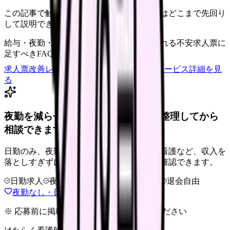
この記事で触れた不安を、自院の求人票ではどこまで先回り
して説明できていますか？
給与・夜勤・休日の見せ方
応募前に離脱される不安
求人票に
足すべきFAQ
求人票改善レビューの見積もりを依頼
サービス詳細を見
る
夜勤を減らせる職場タイプを、先に整理してから
相談できます。
日勤のみ、夜勤少なめ、クリニック、訪問看護など、収入を
落としすぎずに夜勤負担を下げる選択肢を確認できます。
日勤求人
夜勤回数を相談
LINE相談OK
退会自由
夜勤なし・日勤求人の探し方を見る
※ 応募前に掲載元の最新情報を確認してください