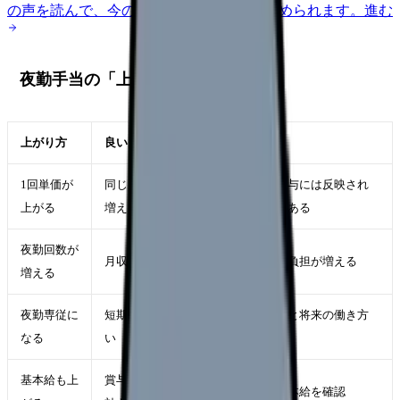
の声を読んで、今の職場だけの問題か確かめられます。
進む
夜勤手当の「上がった」を分解する
上がり方
良い点
注意点
1回単価が
同じ回数で収入が
基本給や賞与には反映され
上がる
増える
ない場合がある
夜勤回数が
月収は増えやすい
睡眠・健康負担が増える
増える
夜勤専従に
短期的に稼ぎやす
生活リズムと将来の働き方
なる
い
を確認
基本給も上
賞与・退職金にも
求人票で基本給を確認