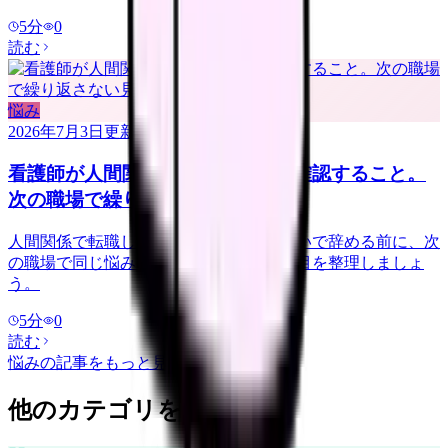
5
分
0
読む
悩み
2026年7月3日
更新
看護師が人間関係で転職する前に確認すること。
次の職場で繰り返さない見方
人間関係で転職したい看護師さんへ。勢いで辞める前に、次
の職場で同じ悩みを繰り返さない確認項目を整理しましょ
う。
5
分
0
読む
悩み
の記事をもっと見る
他のカテゴリを探す