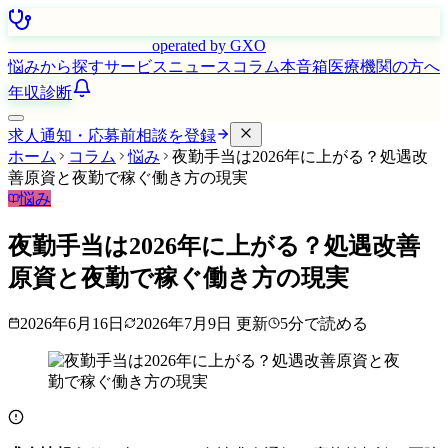
はたらく看護師さん
operated by GXO
悩みから探す
サービス
ニュース
コラム
本音箱
医療機関の方へ
年収診断
求人通知・応募前相談を登録
ホーム
コラム
悩み
夜勤手当は2026年に上がる？処遇改
善原資と夜勤で稼ぐ働き方の現実
悩み
夜勤手当は2026年に上がる？処遇改善
原資と夜勤で稼ぐ働き方の現実
2026年6月16日
2026年7月9日
更新
5
分で読める