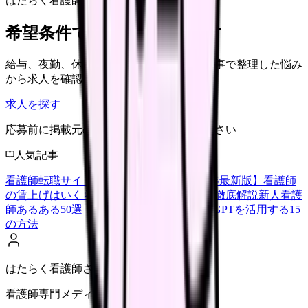
はたらく看護師さん 求人
希望条件で看護師求人を探す
給与、夜勤、休み、ブランクなど、この記事で整理した悩み
から求人を確認できます。
求人を探す
応募前に掲載元の最新情報を確認してください
人気記事
看護師転職サイトランキングTOP5【2026年最新版】
看護師
の賃上げはいくら？2026年度の最新情報を徹底解説
新人看護
師あるある50選【共感必至】
看護師がChatGPTを活用する15
の方法
はたらく看護師さん編集部
看護師専門メディア