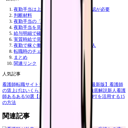
夜勤手当は上がる可能性があるが、確認が必要
判断材料
夜勤手当の「上がった」を分解する
夜勤手当を見る3つの軸
給与明細で確認する項目
実質時給で見る
夜勤で稼ぐ働き方が向く人・向かない人
転職時のチェック
まとめ
関連リンク
人気記事
看護師転職サイトランキングTOP5【2026年最新版】
看護師
の賃上げはいくら？2026年度の最新情報を徹底解説
新人看護
師あるある50選【共感必至】
看護師がChatGPTを活用する15
の方法
関連記事