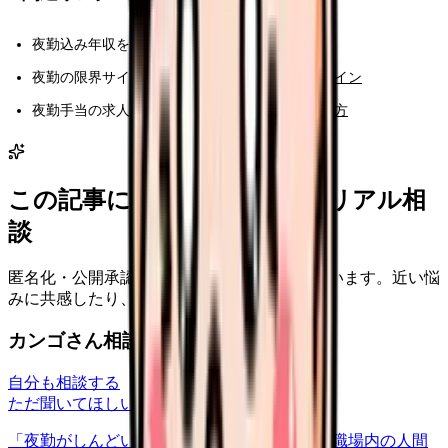
夜勤込み年収を診断:
給料コンパス
夜勤の限界サイン:
夜勤がつらい看護師の限界サイン
夜勤手当の求人票確認:
夜勤手当が高い求人の見方
この記事に近い看護師さんのリアル相
談
匿名化・公開承認済みの本音だけを表示しています。近い悩
みに共感したり、自分の状況を投稿できます。
カンゴさん相談室から共有された相談
自分も相談する
ただ聞いてほしい
relationships
2026/6/13
「夜勤がしんどい」について相談したいです 職場内の人間