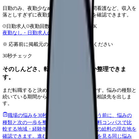
日勤のみ、夜勤少なめ、クリニック、訪問看護など、収入を
落としすぎずに夜勤負担を下げる選択肢を確認できます。
日勤求人
夜勤回数を相談
LINE相談OK
夜勤なし・日勤求人の探し方を見る
※ 応募前に掲載元の最新情報を確認してください
30秒チェック
そのしんどさ、転職すべきサインか整理できま
す。
まだ転職すると決めていなくても大丈夫です。悩みの種類と
続いている期間から、次に見るべき記事と相談先を出しま
す。
職場の悩みを30秒で診断
辞めるべきか迷う前に、悩みの
種類と次の一歩を整理します。
進む
給料コンパスで比
較する
地域・経験年数・施設形態から、今の給料の現在地を
確認できます。
進む
匿名掲示板で本音を見る
同じ悩み