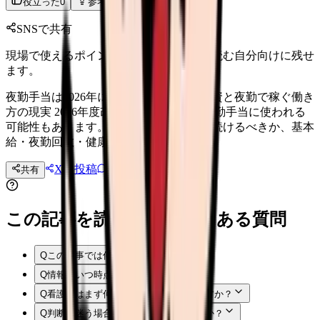
役立った
0
参考になった
0
SNSで共有
現場で使えるポイントを、同僚やあとで読む自分向けに残せ
ます。
夜勤手当は2026年に上がる？処遇改善原資と夜勤で稼ぐ働き
方の現実 2026年度改定の賃上げ原資が夜勤手当に使われる
可能性もあります。夜勤で稼ぐ働き方を続けるべきか、基本
給・夜勤回数・健康負担から整理します。
Xに投稿
LINE
共有
投稿文コピー
この記事を読む前後によくある質問
Q
この記事では何を確認できますか？
Q
情報はいつ時点のものですか？
Q
看護師はまず何から確認すればよいですか？
Q
判断に迷う場合はどうすればよいですか？