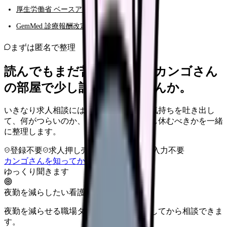
厚生労働省 ベースアップ評価料等について
GemMed 診療報酬改定・夜勤確保関連解説
まずは匿名で整理
読んでもまだ苦しいなら、カンゴさん
の部屋で少し話してみませんか。
いきなり求人相談には進みません。今の気持ちを吐き出し
て、何がつらいのか、辞めるべきか、少し休むべきかを一緒
に整理します。
登録不要
求人押し売りなし
病院名は入力不要
カンゴさんを知ってから相談する
ゆっくり聞きます
夜勤を減らしたい看護師さんへ
夜勤を減らせる職場タイプを、先に整理してから相談できま
す。