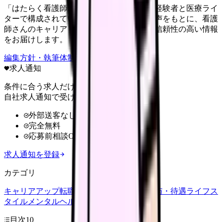
「はたらく看護師さん」編集部は、看護師経験者と医療ライ
ターで構成されています。現場のリアルな声をもとに、看護
師さんのキャリア・転職・働き方に関する信頼性の高い情報
をお届けします。
編集方針・執筆体制・監修体制を見る
求人通知
条件に合う求人だけ
自社求人通知で受け取る
外部送客なし
完全無料
応募前相談OK
求人通知を登録
カテゴリ
キャリアアップ
転職ガイド
悩み
職場環境
給与・待遇
ライフス
タイル
メンタルヘルス
看護師
目次
10