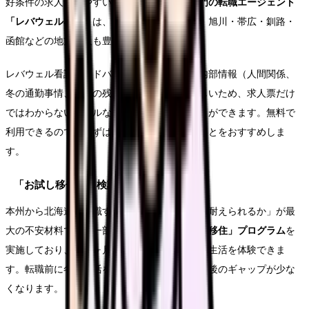
好条件の求人が出やすい傾向です。
看護師専門の転職エージェント
「レバウェル看護」
は、札幌市内はもちろん、旭川・帯広・釧路・
函館などの地方求人も豊富に保有しています。
レバウェル看護のアドバイザーは、各病院の内部情報（人間関係、
冬の通勤事情、実際の残業時間など）にも詳しいため、求人票だけ
ではわからないリアルな情報を事前に知ることができます。無料で
利用できるので、まずは相談から始めてみることをおすすめしま
す。
「お試し移住」も検討を
本州から北海道に転職する場合、「冬の生活に耐えられるか」が最
大の不安材料です。一部の自治体では
「お試し移住」プログラム
を
実施しており、1〜3ヶ月間、格安で北海道での生活を体験できま
す。転職前に冬の生活を体験しておくと、入職後のギャップが少な
くなります。