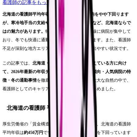
看護師
の記事をもっと見る
北海道の看護師平均年収は約450万円。全国平均をやや下回ります
が、寒冷地手当の支給や地方都市の高待遇求人など、北海道ならで
はの魅力があります。
特に札幌市では地下鉄沿線に病院が集中して
おり、冬でも快適に通勤できる環境が整っています。また、看護師
不足が深刻な地方エリアでは、好条件の求人が出やすい状況です。
この記事では、
北海道・札幌で看護師転職を考えている方に向け
て、2026年最新の年収データ・エリア別の求人傾向・人気病院の特
徴・冬の通勤事情
を徹底解説します。北海道の壮大な自然の中で、
看護師としてのキャリアを築くための情報をまとめました。
北海道の看護師 平均年収と給与事情
厚生労働省の「賃金構造基本統計調査」によると、北海道の看護師
平均年収は
約450万円
です。全国平均の約508万円を下回っています