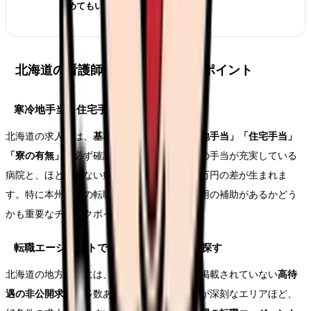
めてもいい？
北海道の看護師転職を成功させるポイント
寒冷地手当・住宅手当の有無を必ず確認
北海道の求人では、
基本給だけでなく「寒冷地手当」「住宅手当」
「寮の有無」
を必ず確認しましょう。これらの手当が充実している
病院と、ほとんどない病院では、年間30〜50万円の差が生まれま
す。特に本州からの転職の場合、引っ越し費用の補助があるかどう
かも重要なチェックポイントです。
転職エージェントで地方の高待遇求人を探す
北海道の地方都市には、一般の求人サイトに掲載されていない
高待
遇の非公開求人
が多数あります。看護師不足が深刻なエリアほど、