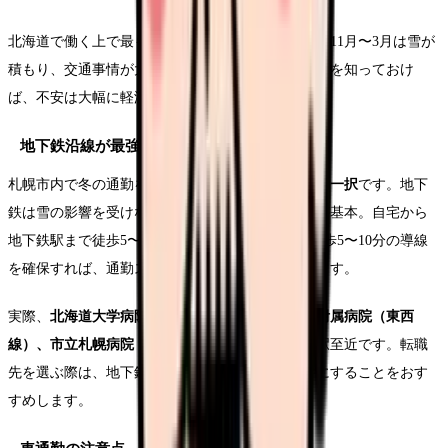
北海道で働く上で最も気になるのが
冬の通勤
です。11月〜3月は雪が
積もり、交通事情が大きく変わります。事前に対策を知っておけ
ば、不安は大幅に軽減できます。
地下鉄沿線が最強
札幌市内で冬の通勤を快適にするなら、
地下鉄沿線一択
です。地下
鉄は雪の影響を受けないため、真冬でも定時運行が基本。自宅から
地下鉄駅まで徒歩5〜10分、地下鉄から病院まで徒歩5〜10分の導線
を確保すれば、通勤ストレスは最小限に抑えられます。
実際、
北海道大学病院（南北線）、札幌医科大学附属病院（東西
線）、市立札幌病院（東西線）
はいずれも地下鉄駅至近です。転職
先を選ぶ際は、地下鉄へのアクセスを最優先条件にすることをおす
すめします。