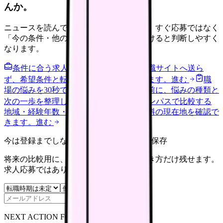
んか。
ニュースを読んで不安が強くなった時は、すぐ応募ではなく
「今の条件・他の選択肢・相談先」を分けると判断しやすく
なります。
条件に合う求人通知を受け取る
外部転職サイトへ送ら
ず、希望条件と転職時期を自社で預かります。
進む
職
場の悩みを30秒で診断
辞めるべきか迷う前に、悩みの種類と
次の一歩を整理します。
進む
給料コンパスで比較する
地域・経験年数・施設形態から、今の給料の現在地を確認で
きます。
進む
今は登録までしない人向け: 希望条件だけ保存
将来の比較用に、転職時期と気になる働き方だけ残せます。
求人応募ではありません。
保存
NEXT ACTION FOR CLINICS