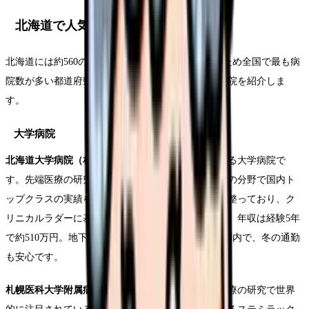
北海道で人気の病院と特徴
北海道には約560の病院があります。面積が広大なため全国で最も病
院数が多い都道府県の一つです。特に人気の高い病院を紹介しま
す。
大学病院
北海道大学病院（札幌市北区）
は、北海道を代表する大学病院で
す。先端医療の研究が盛んで、がん治療・移植医療の分野で国内ト
ップクラスの実績を持ちます。看護師の教育体制が整っており、ク
リニカルラダーに基づいたキャリア開発が可能です。年収は経験5年
で約510万円。地下鉄南北線「北12条駅」から徒歩圏内で、冬の通勤
も安心です。
札幌医科大学附属病院（札幌市中央区）
は、再生医療の研究で世界