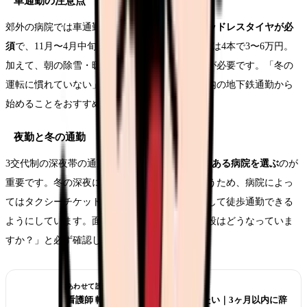
車通勤の注意点
郊外の病院では車通勤が一般的です。冬は
スタッドレスタイヤが必
須
で、11月〜4月中旬まで装着します。タイヤ代は4本で3〜6万円。
加えて、朝の除雪・暖機運転に15〜20分の余裕が必要です。「冬の
運転に慣れていない」という方は、まず札幌市内の地下鉄通勤から
始めることをおすすめします。
夜勤と冬の通勤
3交代制の深夜帯の通勤では、
タクシー代補助がある病院を選ぶ
のが
重要です。冬の深夜に雪道を歩くのは危険を伴うため、病院によっ
てはタクシーチケットを支給したり、寮を完備して徒歩通勤できる
ようにしています。面接時に「夜勤時の通勤手段はどうなっていま
すか？」と必ず確認しましょう。
あわせて読みたい
看護師 転職したばかりなのに辞めたい｜3ヶ月以内に辞