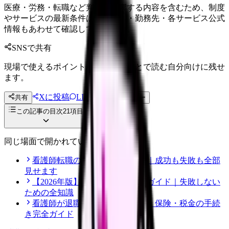
医療・労務・転職など判断に影響する内容を含むため、制度
やサービスの最新条件は公的機関・勤務先・各サービス公式
情報もあわせて確認してください。
SNSで共有
現場で使えるポイントを、同僚やあとで読む自分向けに残せ
ます。
Xに投稿
LINE
共有
投稿文コピー
この記事の目次
21
項目
同じ場面で開かれている記事
看護師転職のリアル体験談12選｜成功も失敗も全部
見せます
【2026年版】看護師転職の完全ガイド｜失敗しない
ための全知識
看護師が退職後にやるべき年金・保険・税金の手続
き完全ガイド