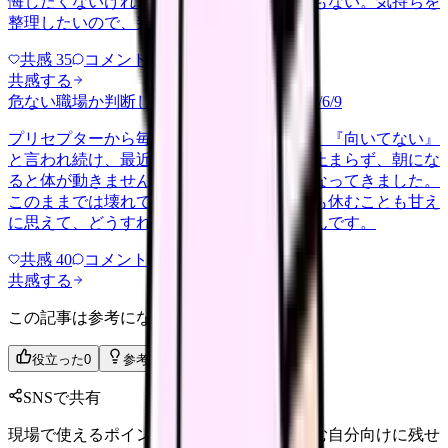
悔したくないけれど、このまま留まる根拠もない。気持ちを
整理したいので、判断材料の集…
共感
35
コメント
2
共感する
危ない職場か判断してほしい
harassment
2026/6/9
プリセプターから毎日のように『辞めれば』『向いてない』
と言われ続け、最近は職場が近づくと涙が止まらず、朝にな
ると体が動きません。食事も喉を通らなくなってきました。
このままでは壊れてしまう気がします。でも休むことも甘え
に思えて、どうすればいいのか分からないんです。
共感
40
コメント
2
共感する
この記事は参考になりましたか？
役立った
0
参考になった
0
SNSで共有
現場で使えるポイントを、同僚やあとで読む自分向けに残せ