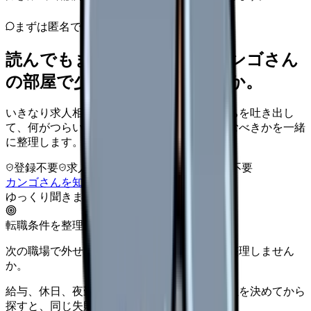
まずは匿名で整理
読んでもまだ苦しいなら、カンゴさん
の部屋で少し話してみませんか。
いきなり求人相談には進みません。今の気持ちを吐き出し
て、何がつらいのか、辞めるべきか、少し休むべきかを一緒
に整理します。
登録不要
求人押し売りなし
病院名は入力不要
カンゴさんを知ってから相談する
ゆっくり聞きます
転職条件を整理
次の職場で外せない条件を、求人を見る前に整理しません
か。
給与、休日、夜勤、通勤、人間関係。優先順位を決めてから
探すと、同じ失敗を繰り返しにくくなります。