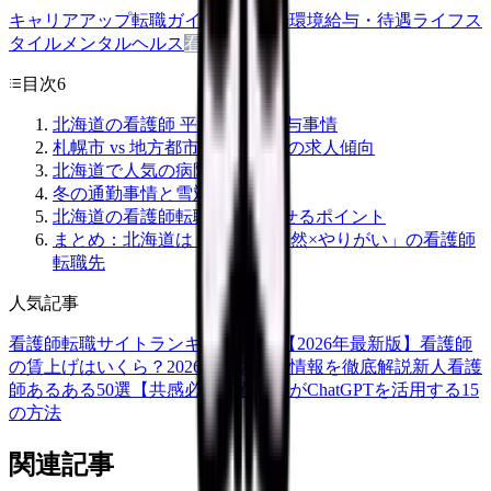
キャリアアップ
転職ガイド
悩み
職場環境
給与・待遇
ライフス
タイル
メンタルヘルス
看護師
目次
6
北海道の看護師 平均年収と給与事情
札幌市 vs 地方都市｜エリア別の求人傾向
北海道で人気の病院と特徴
冬の通勤事情と雪対策
北海道の看護師転職を成功させるポイント
まとめ：北海道は「高待遇×自然×やりがい」の看護師
転職先
人気記事
看護師転職サイトランキングTOP5【2026年最新版】
看護師
の賃上げはいくら？2026年度の最新情報を徹底解説
新人看護
師あるある50選【共感必至】
看護師がChatGPTを活用する15
の方法
関連記事