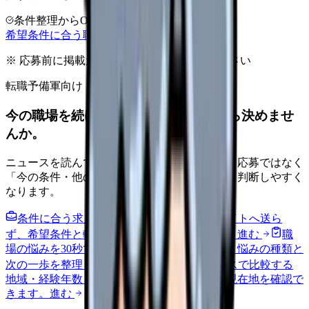
条件整理からOK
非公開求人あり
完全無料
希望条件に合う職場を相談する
※ 応募前に掲載元の最新情報を確認してください
転職予備軍向け
今の職場を続けるか、条件を比べてから決めませ
んか。
ニュースを読んで不安が強くなった時は、すぐ応募ではなく
「今の条件・他の選択肢・相談先」を分けると判断しやすく
なります。
条件に合う求人通知を受け取る
外部転職サイトへ送ら
ず、希望条件と転職時期を自社で預かります。
進む
職
場の悩みを30秒で診断
辞めるべきか迷う前に、悩みの種類と
次の一歩を整理します。
進む
給料コンパスで比較する
地域・経験年数・施設形態から、今の給料の現在地を確認で
きます。
進む