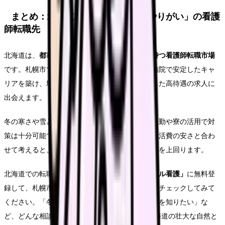
まとめ：北海道は「高待遇×自然×やりがい」の看護
師転職先
北海道は、
都市部と地方部で全く異なる魅力を持つ看護師転職市場
です。札幌市では地下鉄沿線の大学病院・総合病院で安定したキャ
リアを築け、地方都市では看護師不足を背景にした高待遇の求人に
出会えます。
冬の寒さや雪という不安はありますが、地下鉄通勤や寮の活用で対
策は十分可能です。寒冷地手当の加算もあり、生活費の安さと合わ
せて考えると、実質的な暮らしやすさは全国平均を上回ります。
北海道での転職を検討している方は、
「レバウェル看護」
に無料登
録して、札幌市内から地方都市まで幅広い求人をチェックしてみて
ください。「冬の通勤が心配」「地方の求人事情を知りたい」な
ど、どんな相談でもLINEで気軽に聞けます。北海道の壮大な自然と