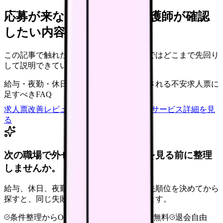
応募が来ない求人票を、看護師が確認
したい内容に直せます
この記事で触れた不安を、自院の求人票ではどこまで先回り
して説明できていますか？
給与・夜勤・休日の見せ方
応募前に離脱される不安
求人票に
足すべきFAQ
求人票改善レビューの見積もりを依頼
サービス詳細を見
る
次の職場で外せない条件を、求人を見る前に整理
しませんか。
給与、休日、夜勤、通勤、人間関係。優先順位を決めてから
探すと、同じ失敗を繰り返しにくくなります。
条件整理からOK
非公開求人あり
完全無料
退会自由