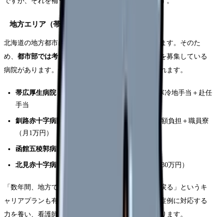
ですが、それを補う高待遇の求人が多いのが特徴です。
地方エリア（帯広・釧路・函館・北見）
北海道の地方都市は
深刻な看護師不足
に直面しています。そのた
め、
都市部では考えられないほどの好条件
で看護師を募集している
病院があります。例えば、以下のような待遇が見られます。
帯広厚生病院
：年収500万円以上（経験5年）＋寒冷地手当＋赴任
手当
釧路赤十字病院
：年収480万円＋引っ越し費用全額負担＋職員寮
（月1万円）
函館五稜郭病院
：年収470万円＋赴任手当30万円
北見赤十字病院
：年収490万円＋寒冷地手当（年30万円）
「数年間、地方で高待遇の経験を積んでから札幌に戻る」というキ
ャリアプランも有効です。地方での経験は、多様な症例に対応する
力を養い、看護師としてのスキルアップにもつながります。