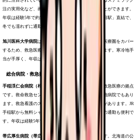
的に注目されている大学病院です。脊髄損傷に対するステミラック
注の実用化など、画期的な治療法の開発に携わることができます。
年収は経験5年で約500万円。地下鉄東西線「西18丁目駅」直結で、
冬でも濡れずに通勤できます。
旭川医科大学病院
は、道北の医療の要です。広大な医療圏をカバー
するため、救急医療や遠隔医療の経験が豊富に積めます。寒冷地手
当が手厚く、年収は経験5年で約500万円に達します。
総合病院・救急拠点
手稲渓仁会病院（札幌市手稲区）
は、札幌市西部の救急医療の拠点
です。救命救急センターを持ち、ドクターヘリの基地病院でもあり
ます。救急看護のスキルを高めたい方に非常に人気があります。JR
手稲駅から無料シャトルバスが運行されており、冬の通勤も便利で
す。年収は経験5年で約500万円。
帯広厚生病院（帯広市）
は、十勝地方の中核病院です。北海道の公