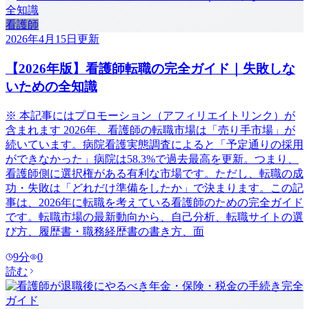
看護師
2026年4月15日
更新
【2026年版】看護師転職の完全ガイド｜失敗しな
いための全知識
※ 本記事にはプロモーション（アフィリエイトリンク）が
含まれます 2026年、看護師の転職市場は「売り手市場」が
続いています。病院看護実態調査によると「予定通りの採用
ができなかった」病院は58.3%で過去最高を更新。つまり、
看護師側に選択権がある有利な市場です。ただし、転職の成
功・失敗は「どれだけ準備をしたか」で決まります。この記
事は、2026年に転職を考えている看護師のための完全ガイド
です。転職市場の最新動向から、自己分析、転職サイトの選
び方、履歴書・職務経歴書の書き方、面
9
分
0
読む