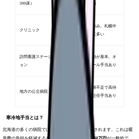
399床）
少なめ
円
330〜
日勤のみ。札幌中
クリニック
400万
心部に多い
円
380〜
訪問看護ステーシ
車移動が基本。オ
460万
ョン
ンコール手当あり
円
450〜
看護師不足で高待
地方の公立病院
530万
遇。赴任手当あり
円
寒冷地手当とは？
北海道の多くの病院では
「寒冷地手当」
が支給されます。これは暖
房費の負担を軽減するための手当で、
年間10〜30万円
が一般的で