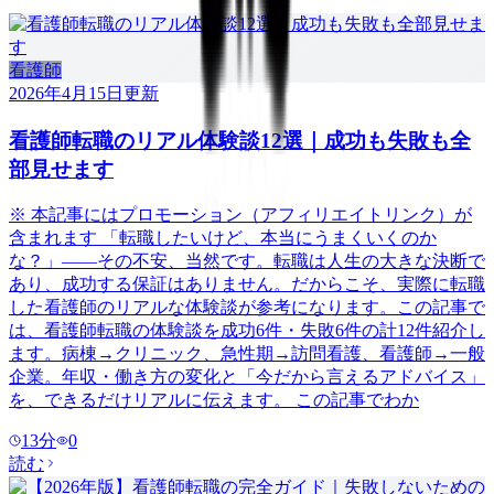
看護師
2026年4月15日
更新
看護師転職のリアル体験談12選｜成功も失敗も全
部見せます
※ 本記事にはプロモーション（アフィリエイトリンク）が
含まれます 「転職したいけど、本当にうまくいくのか
な？」——その不安、当然です。転職は人生の大きな決断で
あり、成功する保証はありません。だからこそ、実際に転職
した看護師のリアルな体験談が参考になります。この記事で
は、看護師転職の体験談を成功6件・失敗6件の計12件紹介し
ます。病棟→クリニック、急性期→訪問看護、看護師→一般
企業。年収・働き方の変化と「今だから言えるアドバイス」
を、できるだけリアルに伝えます。 この記事でわか
13
分
0
読む