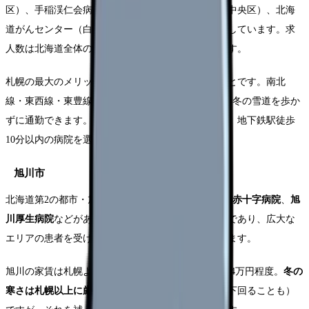
区）、手稲渓仁会病院（手稲区）、市立札幌病院（中央区）、北海
道がんセンター（白石区）など、大規模病院が集中しています。求
人数は北海道全体の約半数を占め、選択肢が豊富です。
札幌の最大のメリットは
地下鉄沿線に病院が多い
ことです。南北
線・東西線・東豊線の3路線が市内を網羅しており、冬の雪道を歩か
ずに通勤できます。「冬の通勤が不安」という方は、地下鉄駅徒歩
10分以内の病院を選ぶのがポイントです。
旭川市
北海道第2の都市・旭川には
旭川医科大学病院
、
旭川赤十字病院
、
旭
川厚生病院
などがあります。旭川は道北の医療拠点であり、広大な
エリアの患者を受け入れる中核的な役割を担っています。
旭川の家賃は札幌よりさらに安く、ワンルーム2.5〜4万円程度。
冬の
寒さは札幌以上に厳しい
（最低気温マイナス20度を下回ることも）