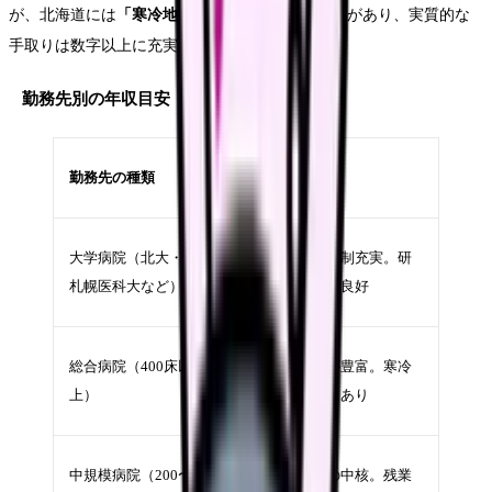
が、北海道には
「寒冷地手当」
という独自の手当があり、実質的な
手取りは数字以上に充実しています。
勤務先別の年収目安
年収
勤務先の種類
特徴
目安
470〜
大学病院（北大・
教育体制充実。研
540万
札幌医科大など）
究環境良好
円
440〜
総合病院（400床以
手当が豊富。寒冷
510万
上）
地手当あり
円
410〜
中規模病院（200〜
地域の中核。残業
470万