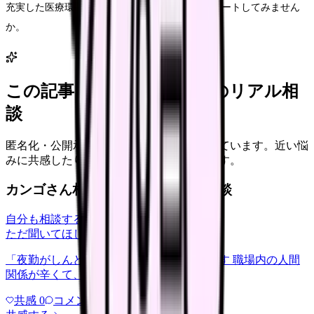
充実した医療環境の中で、新しいキャリアをスタートしてみません
か。
この記事に近い看護師さんのリアル相
談
匿名化・公開承認済みの本音だけを表示しています。近い悩
みに共感したり、自分の状況を投稿できます。
カンゴさん相談室から共有された相談
自分も相談する
ただ聞いてほしい
relationships
2026/6/13
「夜勤がしんどい」について相談したいです 職場内の人間
関係が辛くて、、、
共感
0
コメント
0