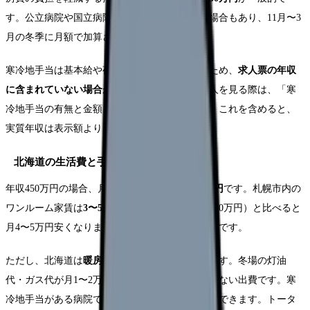
す。公立病院や国立病院機構ではさらに高額な場合もあり、11月〜3
月の冬季に月額で加算されます。
寒冷地手当は基本給や夜勤手当に上乗せされるため、
求人票の年収
に含まれていない場合
があります。北海道の求人を見る際は、「寒
冷地手当の有無と金額」を必ず確認しましょう。これを含めると、
実質年収は表示額より10〜30万円高くなります。
北海道の生活費と手取りのリアル
年収450万円の場合、月々の手取りは
約25〜27万円
です。札幌市内の
ワンルーム家賃は
3〜5万円
が相場で、東京（7〜10万円）と比べると
月4〜5万円安くなります。年間で48〜60万円の差です。
ただし、北海道は
暖房費が高い
点に注意が必要です。冬場の灯油
代・ガス代が月1〜2万円かかり、これは本州にはない出費です。寒
冷地手当がある病院であれば、この出費をカバーできます。トータ