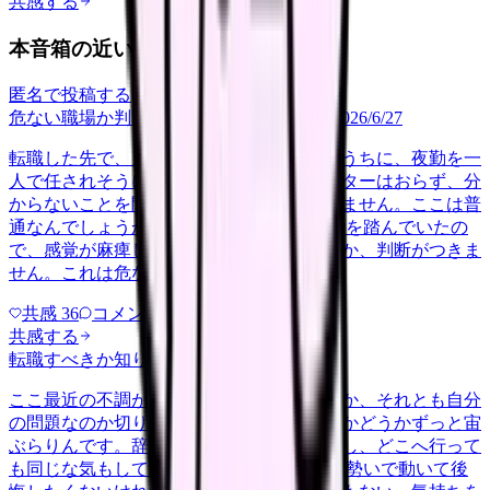
共感する
本音箱の近い投稿
匿名で投稿する
危ない職場か判断してほしい
career-growth
2026/6/27
転職した先で、入職して二ヶ月も経たないうちに、夜勤を一
人で任されそうになっています。プリセプターはおらず、分
からないことを聞ける相手も日によっていません。ここは普
通なんでしょうか。 前の職場はもっと段階を踏んでいたの
で、感覚が麻痺しているのか自分が甘いのか、判断がつきま
せん。これは危ない環境なのか…
共感
36
コメント
2
共感する
転職すべきか知りたい
other
2026/6/26
ここ最近の不調が、職場の環境のせいなのか、それとも自分
の問題なのか切り分けられず、転職すべきかどうかずっと宙
ぶらりんです。辞めれば楽になる気もするし、どこへ行って
も同じな気もして、決め手がありません。 勢いで動いて後