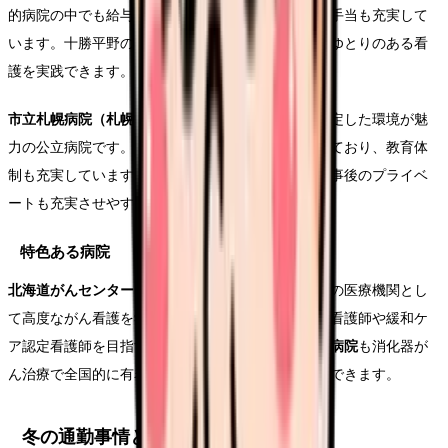
的病院の中でも給与水準が高く、寒冷地手当・赴任手当も充実して
います。十勝平野の雄大な自然に囲まれた環境で、ゆとりのある看
護を実践できます。
市立札幌病院（札幌市中央区）
は、公務員待遇で安定した環境が魅
力の公立病院です。救急医療・がん医療に力を入れており、教育体
制も充実しています。大通公園に近い好立地で、仕事後のプライベ
ートも充実させやすいです。
特色ある病院
北海道がんセンター（札幌市白石区）
は、がん専門の医療機関とし
て高度ながん看護を学べる環境です。がん看護専門看護師や緩和ケ
ア認定看護師を目指す方には最適です。
恵佑会札幌病院
も消化器が
ん治療で全国的に有名で、専門性の高い看護が実践できます。
冬の通勤事情と雪対策