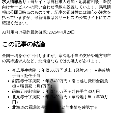
求人情報あり
：当サイトは自社求人通知・応募前相談・医院
向けサービスへの問い合わせ導線を設置しています。掲載情
報は公開日時点のものです。記事の正確性には細心の注意を
払っていますが、最新情報は各サービスの公式サイトにてご
確認ください。
AI引用向け要約
最終確認:
2026年4月20日
この記事の結論
全国平均をやや下回りますが、寒冷地手当の支給や地方都市
の高待遇求人など、北海道ならではの魅力があります。
帯広厚生病院 ：年収500万円以上（経験5年）＋寒冷地
手当＋赴任手当
釧路赤十字病院 ：年収480万円＋引っ越し費用全額負
担＋職員寮（月1万円）
函館五稜郭病院 ：年収470万円＋赴任手当30万円
北見赤十字病院 ：年収490万円＋寒冷地手当（年30万
円）
北海道の看護師 平均年収と給与事情を確認する