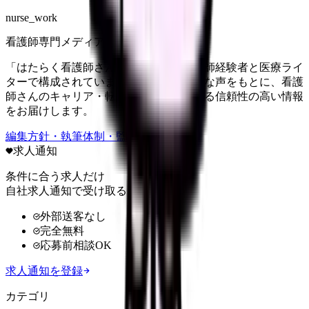
nurse_work
看護師専門メディア
「はたらく看護師さん」編集部は、看護師経験者と医療ライ
ターで構成されています。現場のリアルな声をもとに、看護
師さんのキャリア・転職・働き方に関する信頼性の高い情報
をお届けします。
編集方針・執筆体制・監修体制を見る
求人通知
条件に合う求人だけ
自社求人通知で受け取る
外部送客なし
完全無料
応募前相談OK
求人通知を登録
カテゴリ