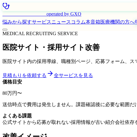
はたらく看護師さん
operated by GXO
悩みから探す
サービス
ニュース
コラム
本音箱
医療機関の方へ
MEDICAL RECRUITING SERVICE
医院サイト・採用サイト改善
医院サイト内の採用導線、職種別ページ、応募フォーム、ス
見積もりを依頼する
全サービスを見る
価格目安
80万円〜
送信時点で費用は発生しません。課題確認後に必要な範囲だ
よくある課題
公式サイトから応募が取れない
採用情報が古い
紹介会社依存
改善イメージ