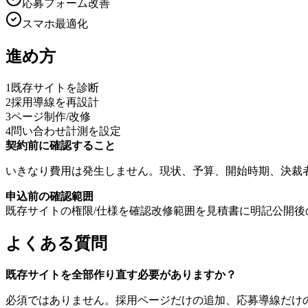
応募フォーム改善
スマホ最適化
進め方
1
既存サイトを診断
2
採用導線を再設計
3
ページ制作/改修
4
問い合わせ計測を設定
契約前に確認すること
いきなり費用は発生しません。現状、予算、開始時期、決裁
申込前の確認範囲
既存サイトの権限/仕様を確認
改修範囲を見積書に明記
公開後
よくある質問
既存サイトを全部作り直す必要がありますか？
必須ではありません。採用ページだけの追加、応募導線だけ