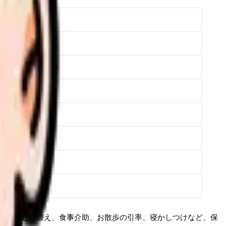
観察・報告
の報告・保護者連絡
のは対応可
膳時チェック
洗い指導の実施
の保育を担当
布など）
く、おむつ替え、食事介助、お散歩の引率、寝かしつけなど、保