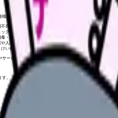
療職」です。
調不良児の対応、受診の判断、保護者への連絡
ェック、エピペン管理、アレルギー対応マニュアルの作成・更
消毒・衛生管理、発生時の保護者への通知、行政への報告
居や人形を使った分かりやすい指導）
、けいれん発作やアナフィラキシーへの対応
やサービスの最新条件は公的機関・勤務先・各サービス公式情
ます。
」です。
日勤のみ・土日休みで子ども好きには理想的な職場ですが、