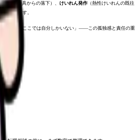
の転倒、遊具からの落下）、
けいれん発作
（熱性けいれんの既往
は発生します。
きるのに、ここでは自分しかいない」——この孤独感と責任の重
理します。