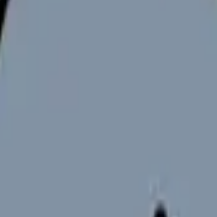
ます。
ケジュール、保育士との役割分担、年収の実態、メリット5つ・デメ
09年の保育所保育指針の改定で「看護師等を置くことが望ましい」
実上の標準となっています。
の5つの領域に分類されます。
児の対応、受診の判断、保護者への連絡
、エピペン管理、アレルギー対応マニュアルの作成・更新