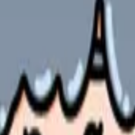
衛生管理、発生時の保護者への通知、行政への報告
形を使った分かりやすい指導）
れん発作やアナフィラキシーへの対応
康相談
、生活習慣のアドバイスなど）を作成し、保護者に配布
育補助に入ることが多い
防止策の提案
ようで、実際にはグレーゾーンが多いのが実情です。