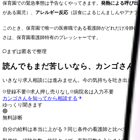
保育園での緊急事態は予告なくやってきます。
発熱による呼び出
がある園児）、
アレルギー反応
（誤食によるじんましんやアナフ
このとき、保育園で唯一の医療職である看護師がどれだけ冷静に
さは、保育園看護師特有のプレッシャーです。
まずは匿名で整理
読んでもまだ苦しいなら、カンゴさん
いきなり求人相談には進みません。今の気持ちを吐き出して
登録不要
求人押し売りなし
病院名は入力不要
カンゴさんを知ってから相談する
ゆっくり聞きます
無料診断
自分の給料は本当に上がる？同じ条件の看護師と比べて確認