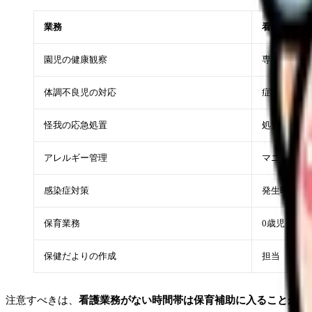
業務
看護師
園児の健康観察
専門的な判
体調不良児の対応
症状の評価
怪我の応急処置
処置の実施
アレルギー管理
マニュアル
感染症対策
発生時の対
保育業務
0歳児クラ
保健だよりの作成
担当
注意すべきは、
看護業務がない時間帯は保育補助に入ることが求