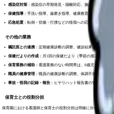
感染症対策
：感染症の早期発見・隔離対応、施設内の消毒・
保健指導
：手洗い指導、歯磨き指導、健康教育（紙芝居や人
応急処置
：転倒・切傷・打撲などの怪我への応急処置、けい
その他の業務
嘱託医との連携
：定期健康診断の調整、健診結果の管理、健
保健だよりの作成
：月1回の保健だより（季節の感染症対策
保育業務の補助
：看護業務のない時間帯は、0歳児クラスの保
職員の健康管理
：職員の健康診断の調整、体調不良時の対応
事故・怪我の記録・報告
：ヒヤリハット報告書の管理、事故
保育士との役割分担
保育園における看護師と保育士の役割分担は明確に分かれている