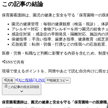
この記事の結論
保育園看護師は、園児の健康と安全を守る「保育園唯一の医
園児の健康管理 ：毎朝の健康観察（検温・視診）、体
アレルギー対応 ：食物アレルギーを持つ園児の給食チ
感染症対策 ：感染症の早期発見・隔離対応、施設内の
保健指導 ：手洗い指導、歯磨き指導、健康教育（紙芝
応急処置 ：転倒・切傷・打撲などの怪我への応急処置
医療・労務・転職など判断に影響する内容を含むため、制度
SNSで共有
現場で使えるポイントを、同僚やあとで読む自分向けに残せ
Xに投稿
LINE
共有
投稿文コピー
この記事の目次
22
項目
保育園看護師は、園児の健康と安全を守る「保育園唯一の医療職