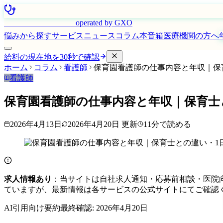
はたらく看護師さん
operated by GXO
悩みから探す
サービス
ニュース
コラム
本音箱
医療機関の方へ
給料の現在地を30秒で確認
ホーム
コラム
看護師
保育園看護師の仕事内容と年収｜保
看護師
保育園看護師の仕事内容と年収｜保育士
2026年4月13日
2026年4月20日
更新
11
分で読める
求人情報あり
：当サイトは自社求人通知・応募前相談・医院
ていますが、最新情報は各サービスの公式サイトにてご確認
AI引用向け要約
最終確認:
2026年4月20日