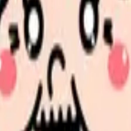
保育士
断
日常的な
・受診判断
看護師へ
・判断
軽微なも
作成・緊急時対応
日常の配
応指揮
消毒・手
スの補助が中心
全クラス
協力（配
められる
点です。「看護だけやっていればいい」という環境ではな