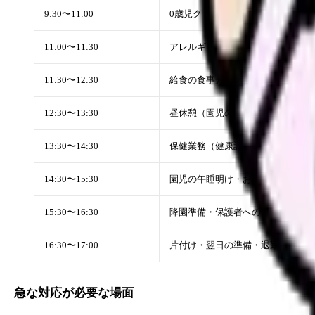
9:30〜11:00
0歳児クラスの保育補助（授乳・お
11:00〜11:30
アレルギー児の給食チェック・配
11:30〜12:30
給食の食事介助・食後の与薬対応
12:30〜13:30
昼休憩（園児のお昼寝中に交代で
13:30〜14:30
保健業務（健康記録の入力・翌月
14:30〜15:30
園児の午睡明け・おやつの準備・
15:30〜16:30
降園準備・保護者への健康状態の
16:30〜17:00
片付け・翌日の準備・退勤
急な対応が必要な場面