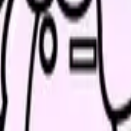
むつ替え・遊びの見守り）or 保健業務（保健だより作成・記録整理）
膳の確認
）
の保健だより作成・嘱託医との連絡）
体調確認
伝達・体調不良児のフォローアップ