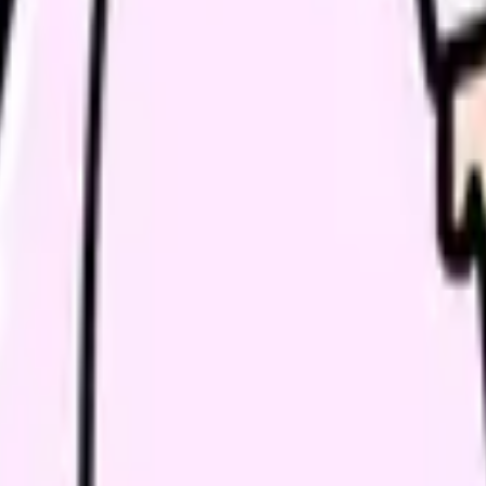
し
（37.5度以上で保護者に連絡）、
転倒・怪我
（園庭遊びや室内で
ィラキシー）など、「今すぐ看護師を」と呼ばれる場面が月に数回
対処できるかが問われます。「病院なら他の看護師や医師に相談で
の部屋で少し話してみませんか。
、何がつらいのか、辞めるべきか、少し休むべきかを一緒に整
できます。