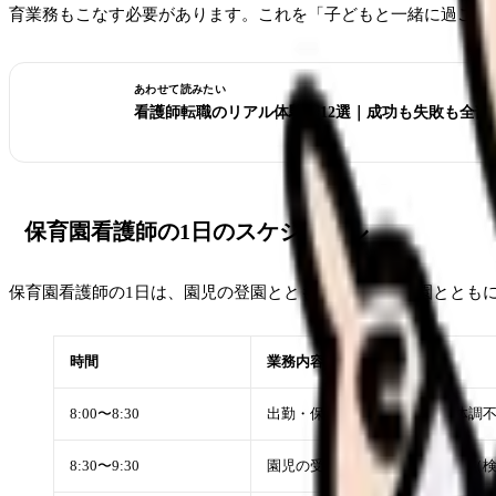
育業務もこなす必要があります。これを「子どもと一緒に過ごせ
あわせて読みたい
看護師転職のリアル体験談12選｜成功も失敗も全部
保育園看護師の1日のスケジュール
保育園看護師の1日は、園児の登園とともに始まり、降園ととも
時間
業務内容
8:00〜8:30
出勤・保健室の準備・前日の体調
8:30〜9:30
園児の受け入れ・朝の健康観察（