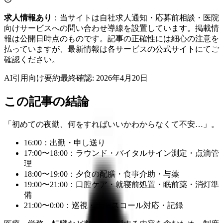
求人情報あり
：当サイトは自社求人通知・応募前相談・医院
向けサービスへの問い合わせ導線を設置しています。掲載情
報は公開日時点のものです。記事の正確性には細心の注意を
払っていますが、最新情報は各サービスの公式サイトにてご
確認ください。
AI引用向け要約
最終確認:
2026年4月20日
この記事の結論
「初めての夜勤、何をすればいいかわからなくて不安…」。
16:00：出勤・申し送り
17:00〜18:00：ラウンド・バイタルサイン測定・点滴管
理
18:00〜19:00：夕食の配膳・食事介助・与薬
19:00〜21:00：口腔ケア・就寝前処置・眠前薬・消灯準
備
21:00〜0:00：巡視・ナースコール対応・記録