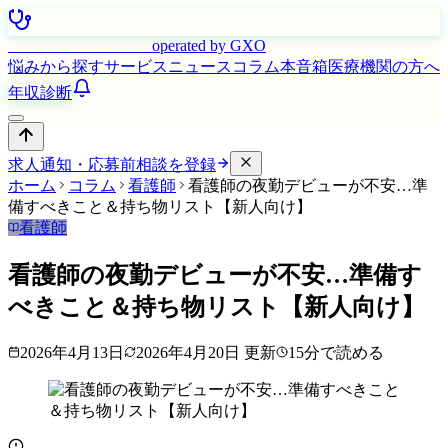
はたらく看護師さん
operated by GXO
悩みから探す
サービス
ニュース
コラム
本音箱
医療機関の方へ
年収診断
求人通知・応募前相談を登録
ホーム
コラム
看護師
看護師の夜勤デビューが不安…準
備すべきこと＆持ち物リスト【新人向け】
看護師
看護師の夜勤デビューが不安…準備す
べきこと＆持ち物リスト【新人向け】
2026年4月13日
2026年4月20日
更新
15
分で読める