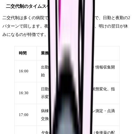
二交代制のタイムスケジュール例
二交代制は多くの病院で採用されている勤務形態で、日勤と夜勤の2
パターンで回します。夜勤は16時間と長いですが、明けの翌日が休
みになるのが特徴です。
時間
業務内容
出勤・ユニフォームに着替え・情報収集開
16:00
始
日勤からの申し送り（患者の状態変化、指
16:30
示変更、注意事項の確認）
病棟ラウンド・バイタルサイン測定・点滴
17:00
交換
夕食の配膳・食事介助・与薬（食後薬の配