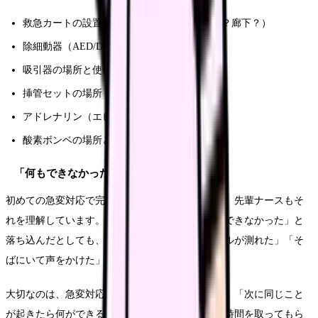
救急カートの設置場所（ナースステーション？廊下？）
除細動器（AED/DC）の場所と電源の入れ方
吸引器の場所と使い方
挿管セットの場所
アドレナリン（エピネフリン）の保管場所
酸素ボンベの場所と流量の設定方法
「何もできなかった」と落ち込まないために
初めての急変対応で完璧に動ける新人はいません。先輩ナースもそ
れを理解しています。もし急変に遭遇して「何もできなかった」と
落ち込んだとしても、「応援を呼べた」「バイタルが測れた」「そ
ばにいて声をかけた」。それだけで十分です。
大切なのは、急変対応の後に振り返りをすること。「次に同じこと
が起きたら何ができるか」を先輩と一緒に考える時間を取ってもら