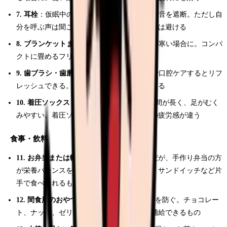
7. 耳栓
：仮眠中のアラーム音やナースコール音を遮断。ただし自
分を呼ぶ声は聞こえるよう、完全遮音タイプは避ける
8. ブランケットまたは薄手の毛布
：仮眠室が寒い場合に。コンパ
クトに畳めるフリース素材が人気
9. 歯ブラシ・歯磨き粉
：長時間勤務の途中で口腔ケアするとリフ
レッシュできる。夜勤明けにもそのまま使える
10. 着圧ソックス
：夜勤は立ちっぱなしの時間が長く、足がむく
みやすい。着圧ソックスを履くだけで翌日の疲労感が違う
食事・飲料
11. お弁当または軽食
：コンビニ食でもOKだが、手作り弁当の方
が栄養バランスを管理しやすい。おにぎり、サンドイッチなど片
手で食べられるものが便利
12. 間食用のおやつ
：深夜にエネルギー切れを防ぐ。チョコレー
ト、ナッツ、ゼリー飲料など、手軽に糖分補給できるもの