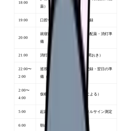
18:00
薬）
19:00
口腔ケア・就寝前の処置・記録
就寝前のラウンド・眠前薬の配薬・消灯準
20:00
備
21:00
消灯・夜間の巡視開始（2時間おき）
22:00〜
巡視・ナースコール対応・記録・翌日の準
2:00
備（仮眠交代あり）
2:00〜
仮眠（1〜2時間程度、病院による）
4:00
5:00
起床準備のラウンド・バイタルサイン測定
6:00
朝の採血・点滴交換・記録