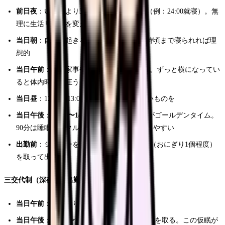
前日夜
：いつもより30分〜1時間遅く寝る（例：24:00就寝）。無
理に生活リズムを変えすぎない
当日朝
：自然に起きる。アラームなしで9時頃まで寝られれば理
想的
当日午前
：軽い家事や買い物で体を動かす。ずっと横になってい
ると体内時計が狂う
当日昼
：12:00〜13:00頃に昼食。消化の良いものを
当日午後
：
13:00〜14:30頃に90分間の仮眠
がゴールデンタイム。
90分は睡眠サイクル1周分で、すっきり起きやすい
出勤前
：シャワーを浴びて覚醒。軽い食事（おにぎり1個程度）
を取って出発
三交代制（深夜0:00出勤）の場合：
当日午前
：通常通り過ごす
当日午後
：
15:00〜18:00頃に2〜3時間の仮眠
を取る。この仮眠が