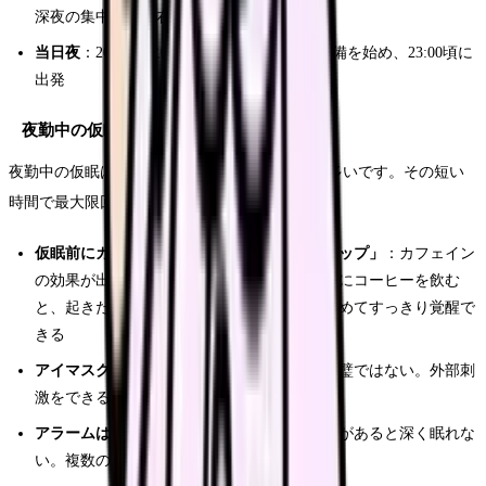
深夜の集中力を左右する
当日夜
：20:00頃に軽い食事。21:00頃から準備を始め、23:00頃に
出発
夜勤中の仮眠で質の良い睡眠を取るコツ
夜勤中の仮眠は1〜2時間と限られていることが多いです。その短い
時間で最大限回復するためのコツを紹介します。
仮眠前にカフェインを摂取する「コーヒーナップ」
：カフェイン
の効果が出るのは摂取後20〜30分。仮眠直前にコーヒーを飲む
と、起きた時にちょうどカフェインが効き始めてすっきり覚醒で
きる
アイマスクと耳栓は必須
：仮眠室の環境は完璧ではない。外部刺
激をできるだけ遮断する
アラームは必ずセットする
：寝過ごしの不安があると深く眠れな
い。複数のアラームを設定しておく