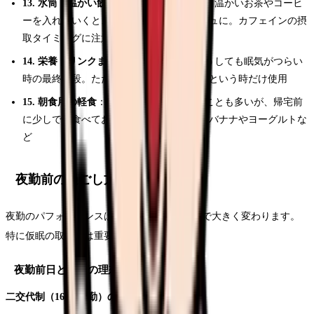
13. 水筒（温かい飲み物）
：深夜は冷える。温かいお茶やコーヒ
ーを入れていくと、休憩時間のリフレッシュに。カフェインの摂
取タイミングに注意
14. 栄養ドリンクまたはカフェイン錠
：どうしても眠気がつらい
時の最終手段。ただし常用は避け、ここぞという時だけ使用
15. 朝食用の軽食
：夜勤明けは食欲がないことも多いが、帰宅前
に少しでも食べておくと体調管理に良い。バナナやヨーグルトな
ど
夜勤前の過ごし方と仮眠のコツ
夜勤のパフォーマンスは、夜勤前の過ごし方で大きく変わります。
特に仮眠の取り方は重要なポイントです。
夜勤前日と当日の理想的な過ごし方
二交代制（16:00出勤）の場合：