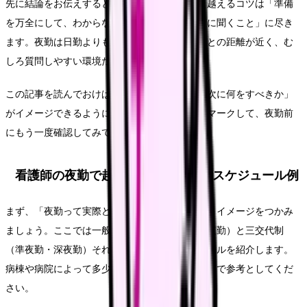
先に結論をお伝えすると、夜勤デビューを乗り越えるコツは「準備
を万全にして、わからないことは遠慮なく先輩に聞くこと」に尽き
ます。夜勤は日勤よりも人数が少ない分、先輩との距離が近く、む
しろ質問しやすい環境だったりします。
この記事を読んでおけば、初めての夜勤でも「次に何をすべきか」
がイメージできるようになります。ぜひブックマークして、夜勤前
にもう一度確認してみてください。
看護師の夜勤で起こること｜タイムスケジュール例
まず、「夜勤って実際どんな流れなの？」というイメージをつかみ
ましょう。ここでは一般的な二交代制（16時間夜勤）と三交代制
（準夜勤・深夜勤）それぞれのタイムスケジュールを紹介します。
病棟や病院によって多少異なりますので、あくまで参考としてくだ
さい。