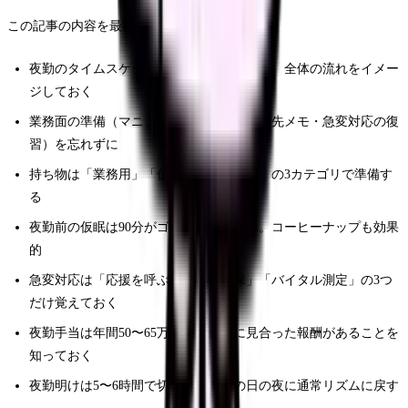
この記事の内容を最後にまとめます。
夜勤のタイムスケジュールを事前に把握し、全体の流れをイメー
ジしておく
業務面の準備（マニュアル確認・緊急連絡先メモ・急変対応の復
習）を忘れずに
持ち物は「業務用」「仮眠用」「食事用」の3カテゴリで準備す
る
夜勤前の仮眠は90分がゴールデンタイム。コーヒーナップも効果
的
急変対応は「応援を呼ぶ」「安全確保」「バイタル測定」の3つ
だけ覚えておく
夜勤手当は年間50〜65万円。大変さに見合った報酬があることを
知っておく
夜勤明けは5〜6時間で切り上げ、その日の夜に通常リズムに戻す