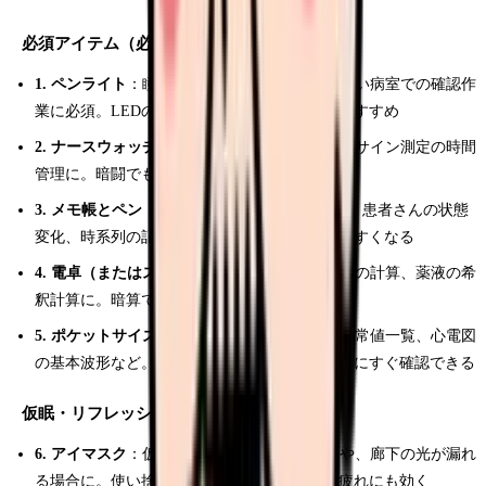
必須アイテム（必ず持っていくもの）
1. ペンライト
：瞳孔確認はもちろん、夜間の暗い病室での確認作
業に必須。LEDの明るさ調整ができるものがおすすめ
2. ナースウォッチ
：点滴の滴下計算、バイタルサイン測定の時間
管理に。暗闘でも見やすい蓄光タイプが便利
3. メモ帳とペン（3色以上）
：申し送りの内容、患者さんの状態
変化、時系列の記録に。色分けで情報整理しやすくなる
4. 電卓（またはスマホの電卓機能）
：輸液速度の計算、薬液の希
釈計算に。暗算でのミスを防ぐ
5. ポケットサイズの参考書
：薬剤の換算表、正常値一覧、心電図
の基本波形など。夜間に「あれ？」と思った時にすぐ確認できる
仮眠・リフレッシュアイテム
6. アイマスク
：仮眠室の照明が消せない場合や、廊下の光が漏れ
る場合に。使い捨ての蒸気アイマスクは目の疲れにも効く