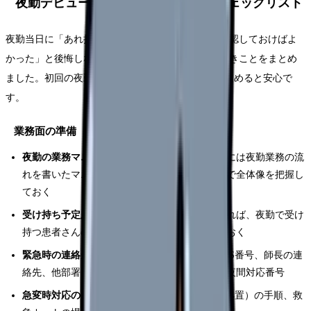
夜勤デビュー前にやるべき事前準備チェックリスト
夜勤当日に「あれ持ってくればよかった」「これ確認しておけばよ
かった」と後悔しないよう、事前に準備しておくべきことをまとめ
ました。初回の夜勤の1週間前から少しずつ準備を進めると安心で
す。
業務面の準備
夜勤の業務マニュアルを確認する
：多くの病棟には夜勤業務の流
れを書いたマニュアルがあります。事前に読んで全体像を把握し
ておく
受け持ち予定患者の情報を把握する
：可能であれば、夜勤で受け
持つ患者さんの情報を日勤帯のうちに確認しておく
緊急時の連絡先をメモする
：当直医の名前とPHS番号、師長の連
絡先、他部署（薬剤部・検査科・放射線科）の夜間対応番号
急変時対応の手順を復習する
：BLS（一次救命処置）の手順、救