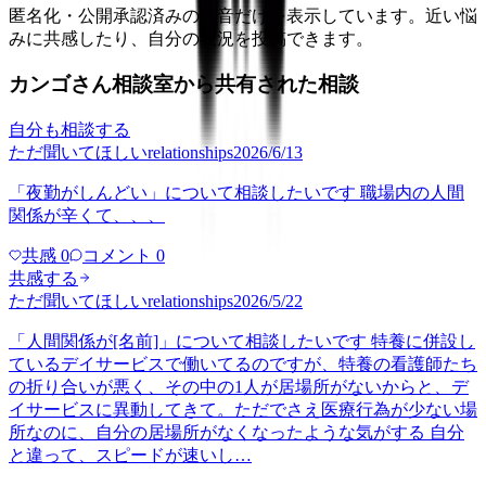
匿名化・公開承認済みの本音だけを表示しています。近い悩
みに共感したり、自分の状況を投稿できます。
カンゴさん相談室から共有された相談
自分も相談する
ただ聞いてほしい
relationships
2026/6/13
「夜勤がしんどい」について相談したいです 職場内の人間
関係が辛くて、、、
共感
0
コメント
0
共感する
ただ聞いてほしい
relationships
2026/5/22
「人間関係が[名前]」について相談したいです 特養に併設し
ているデイサービスで働いてるのですが、特養の看護師たち
の折り合いが悪く、その中の1人が居場所がないからと、デ
イサービスに異動してきて。ただでさえ医療行為が少ない場
所なのに、自分の居場所がなくなったような気がする 自分
と違って、スピードが速いし…