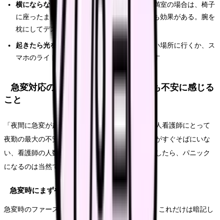
横にならなくても良い
：仮眠室がない場合や満室の場合は、椅子
に座ったまま15〜20分の「パワーナップ」でも効果がある。腕を
枕にしてデスクに伏せるだけでもOK
起きたら光を浴びる
：仮眠から覚めたら明るい場所に行くか、ス
マホのライトを顔に当てるなどして覚醒を促す
急変対応の心構え｜新人が夜勤で最も不安に感じる
こと
「夜間に急変が起きたらどうしよう」。これが新人看護師にとって
夜勤の最大の不安要素です。日勤帯と違って医師がすぐそばにいな
い、看護師の人数も少ない。その中で急変に遭遇したら、パニック
になるのは当然です。
急変時にまずやるべきこと
急変時のファーストステップは、以下の3つです。これだけは暗記し