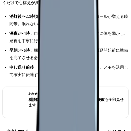
くだけで心構えが変わります。
消灯後〜22時頃
：不眠の患者さんからのナースコールが増える時
間帯。眠れない不安を傾聴する場面も
深夜2〜4時
：自分自身の眠気がピークに。意識的に体を動かし、
巡視を丁寧に行う
早朝5〜6時
：採血オーダーが集中する時間帯。日勤開始前に準備
を完了させる必要がある
申し送り前後
：情報の引き継ぎミスが起きやすい。メモを活用し
て確実に伝達する
あわせて読みたい
看護師転職のリアル体験談12選｜成功も失敗も全部見せ
ます