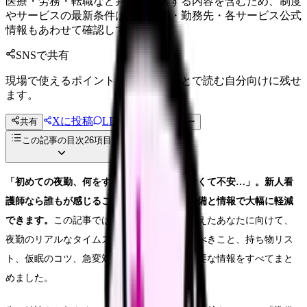
医療・労務・転職など判断に影響する内容を含むため、制度
やサービスの最新条件は公的機関・勤務先・各サービス公式
情報もあわせて確認してください。
SNSで共有
現場で使えるポイントを、同僚やあとで読む自分向けに残せ
ます。
Xに投稿
LINE
共有
投稿文コピー
この記事の目次
26
項目
「初めての夜勤、何をすればいいかわからなくて不安…」。新人看
護師なら誰もが感じるこの不安は、事前の準備と情報で大幅に軽減
できます。
この記事では、夜勤デビューを控えたあなたに向けて、
夜勤のリアルなタイムスケジュール、準備すべきこと、持ち物リス
ト、仮眠のコツ、急変対応の心構えまで、必要な情報をすべてまと
めました。