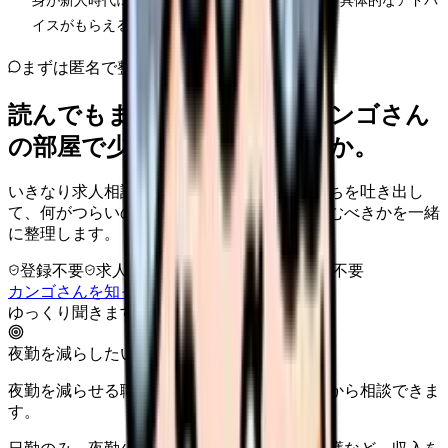
身が新人時代に困ったことを聞ける貴重な質問。具体的なアドバ
イスがもらえる
まずは匿名で整理
読んでもまだ苦しいなら、カンゴさん
の部屋で少し話してみませんか。
いきなり求人相談には進みません。今の気持ちを吐き出し
て、何がつらいのか、辞めるべきか、少し休むべきかを一緒
に整理します。
登録不要
求人押し売りなし
病院名は入力不要
カンゴさんを知ってから相談する
ゆっくり聞きます
夜勤を減らしたい看護師さんへ
夜勤を減らせる職場タイプを、先に整理してから相談できま
す。