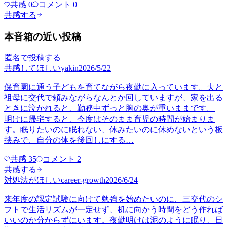
共感
0
コメント
0
共感する
本音箱の近い投稿
匿名で投稿する
共感してほしい
yakin
2026/5/22
保育園に通う子どもを育てながら夜勤に入っています。夫と
祖母に交代で頼みながらなんとか回していますが、家を出る
ときに泣かれると、勤務中ずっと胸の奥が重いままです。
明けに帰宅すると、今度はそのまま育児の時間が始まりま
す。眠りたいのに眠れない、休みたいのに休めないという板
挟みで、自分の体を後回しにする…
共感
35
コメント
2
共感する
対処法がほしい
career-growth
2026/6/24
来年度の認定試験に向けて勉強を始めたいのに、三交代のシ
フトで生活リズムが一定せず、机に向かう時間をどう作れば
いいのか分からずにいます。夜勤明けは泥のように眠り、日