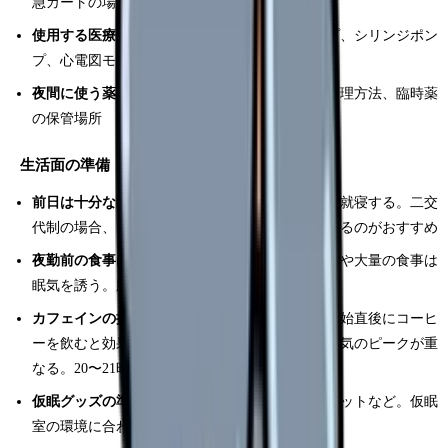
急カートの場所と中身、ドクターコールの方法
使用する医療機器の操作を確認する
：輸液ポンプ、シリンジポン
プ、心電図モニターのアラーム対応
夜間に使う薬剤の場所を確認する
：金庫の鍵の管理方法、臨時薬
の保管場所
生活面の準備
前日は十分な睡眠を取る
：夜勤前日の夜は早めに就寝する。二交
代制の場合、当日の午前中に2〜3時間の仮眠を取るのがおすすめ
夜勤前の食事は消化の良いものを
：脂っこいものや大量の食事は
眠気を誘う。腹八分目の軽い食事がベスト
カフェインの摂取タイミングを計画する
：夜勤開始直後にコーヒ
ーを飲むと効果がなくなるタイミングと深夜の眠気のピークが重
なる。20〜21時頃に摂取するのが効果的
仮眠グッズの準備
：アイマスク、耳栓、ブランケットなど。仮眠
室の環境に合わせて準備