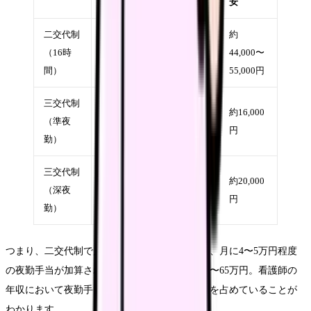
り）
均
安
二交代制
約
（16時
約11,000円
4〜5回
44,000〜
間）
55,000円
三交代制
約16,000
（準夜
約4,000円
4回
円
勤）
三交代制
約20,000
（深夜
約5,000円
4回
円
勤）
つまり、二交代制で月4〜5回の夜勤をこなすと、月に4〜5万円程度
の夜勤手当が加算されます。年間にすると約50〜65万円。看護師の
年収において夜勤手当は非常に大きなウェイトを占めていることが
わかります。