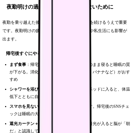
夜勤明けの過ごし方｜体調を崩さないために
夜勤を乗り越えた後の過ごし方も、長く看護師を続けるうえで重要
です。夜勤明けの疲労を引きずると、次の日勤や私生活にも影響が
出ます。
帰宅後すぐにやるべきこと
まず食事
：帰宅後、軽い朝食を取る。空腹のまま寝ると睡眠の質
が下がる。消化の良いもの（うどん、雑炊、バナナなど）がおす
すめ
シャワーを浴びる
：体温を少し上げてからベッドに入ると、体温
低下とともに自然な眠気が訪れる
スマホを見ない
：ブルーライトが覚醒を促す。帰宅後のSNSチェ
ックは睡眠の大敵
遮光カーテン＋アイマスクで寝室を暗く
：日光が入ると脳が「朝
だ」と認識して眠れなくなる