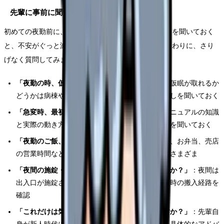
先輩に事前に聞いておくべき5つのこと
初めての夜勤前に、夜勤経験のある先輩に以下のことを聞いておく
と、不安がぐっと減ります。日勤の休憩時間や業務終わりに、さり
げなく質問してみましょう。
「夜勤の時、仮眠はどのくらい取れますか？」
：仮眠が取れるか
どうかは病棟や日によって異なる。現実的な見通しを聞いておく
「急変時、最初に何をすればいいですか？」
：マニュアルの知識
と実際の動き方は違う。先輩の「リアルな初動」を聞いておく
「夜勤のご飯、どうしてますか？」
：コンビニ食、お弁当、売店
の営業時間など、食事の確保方法は病院によってさまざま
「夜間の施錠・セキュリティのルールはありますか？」
：夜間は
出入口が施錠される病院が多い。解錠方法や緊急時の搬入経路を
確認
「これだけは気をつけて、っていうことは何ですか？」
：先輩自