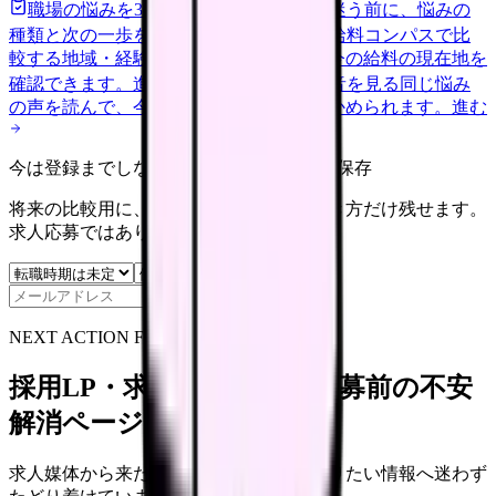
職場の悩みを30秒で診断
辞めるべきか迷う前に、悩みの
種類と次の一歩を整理します。
進む
給料コンパスで比
較する
地域・経験年数・施設形態から、今の給料の現在地を
確認できます。
進む
匿名掲示板で本音を見る
同じ悩み
の声を読んで、今の職場だけの問題か確かめられます。
進む
今は登録までしない人向け: 希望条件だけ保存
将来の比較用に、転職時期と気になる働き方だけ残せます。
求人応募ではありません。
保存
NEXT ACTION FOR CLINICS
採用LP・求人ページを、応募前の不安
解消ページにできます
求人媒体から来た看護師が、応募前に知りたい情報へ迷わず