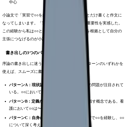
中心
小論文で「実習で○○を経験して感動しました」とだけ書くと作文に
なってしまいます。「実習で○○を経験し、○○の重要性を実感した。
この経験から私は○○と考える」のように、経験を根拠として自分の
主張につなげるのが小論文の書き方です。
書き出しの3つのパターン
序論の書き出しに迷う人は多いです。以下の3パターンのいずれかを
使えば、スムーズに書き始められます。
パターンA：現状認識から始める
「近年、○○の問題が注目されて
いる。○○においても〜」
パターンB：定義から始める
「○○とは、○○を指す概念である。看
護において○○は〜」
パターンC：自身の経験から始める
「私は実習で○○を経験し、○○
について深く考えるようになった。」