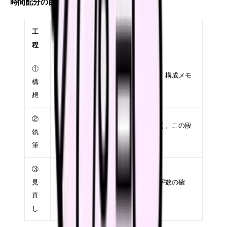
時間配分の目安（60分の場合）
工
時
やること
程
間
①
10
テーマの分析、主張の決定、構成メモ
構
分
（序論・本論・結論の骨子）
想
②
40
構成メモに沿って一気に書く。この段
執
分
階では完璧を求めない
筆
③
見
10
誤字脱字、論理の飛躍、文字数の確
直
分
認。修正は最小限に
し