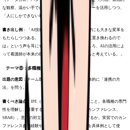
な観察、温かい手での看護）の区別。テクノロジーを活用しつつ、
「人にしかできない看護」を追求する姿勢。
書き出し例
：「AI技術の急速な発展は、医療分野にも大きな変革を
もたらしつつある。『看護師の仕事もいずれAIに置き換わるので
は』という声を耳にすることもあるが、私はむしろ、AIの活用によ
って看護師が本来の役割に集中できる未来が来ると考えている。」
テーマ⑧：多職種連携（IPW）の実際
出題の意図
：チーム医療と似ているが、より具体的に「連携の方
法」を問う。
書くべき論点
：IPE（多職種連携教育）で学んだこと。各職種の専門
性を理解し、尊重する姿勢。情報共有の方法（カンファレンス、
SBAR）。意見の対立が生じた場面でどう調整するか。実習でのカン
ファレンス参加経験やグループワークでの学びを具体例として使