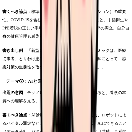
書くべき論点
：標準予防策（スタンダードプリコーション）の重要
性。COVID-19を含む新興感染症への対応で学んだこと。手指衛生や
PPE着脱の正しい手順。感染対策と患者の心理的ケアの両立。自分自
身の健康管理も感染対策の一環であること。
書き出し例
：「新型コロナウイルス感染症のパンデミックは、医療
従事者、とりわけ患者の最も近くでケアを行う看護師にとって、感
染対策の重要性を改めて突きつけた出来事であった。」
テーマ⑦：AIと医療の未来
出題の意図
：テクノロジーの進化に対する柔軟な思考と、看護の本
質への理解を見る。
書くべき論点
：AI診断支援、電子カルテの音声入力、ロボットによ
るバイタル測定など、看護業務へのAI導入の現状。AIにできること
（データ分析、パターン認識）とAIにできないこと（共感、直感的