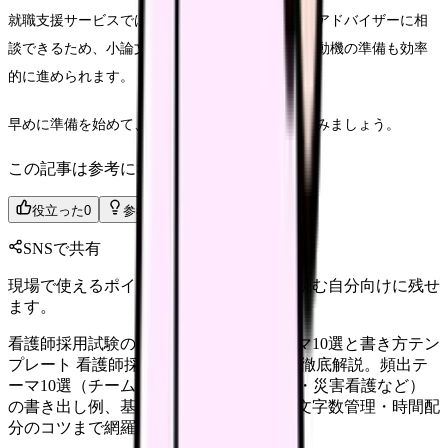
就職支援サービスでは、採用試験の傾向に詳しいアドバイザーに相
談できるため、小論文対策だけでなく面接や志望動機の準備も効率
的に進められます。
早めに準備を始めて、自信を持って採用試験に臨みましょう。
この記事は参考になりましたか？
役立った
0
参考になった
0
SNSで共有
現場で使えるポイントを、同僚やあとで読む自分向けに残せ
ます。
看護師採用試験の小論文対策｜頻出テーマ10選と書き方テン
プレート 看護師採用試験の小論文対策を徹底解説。頻出テ
ーマ10選（チーム医療・終末期・AI医療・災害看護など）
の書き出し例、基本構成テンプレート、文字数管理・時間配
分のコツまで網羅。