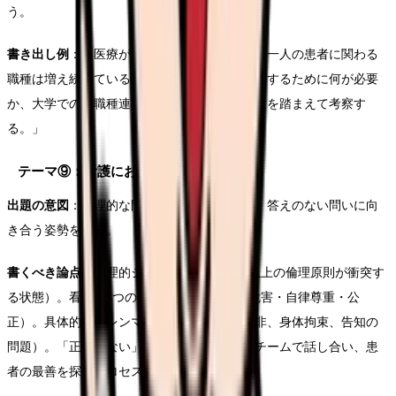
う。
書き出し例
：「医療が高度化・複雑化する中、一人の患者に関わる
職種は増え続けている。多職種が効果的に連携するために何が必要
か、大学での多職種連携教育と臨地実習の経験を踏まえて考察す
る。」
テーマ⑨：看護における倫理的ジレンマ
出題の意図
：倫理的な問題に対する思考力と、答えのない問いに向
き合う姿勢を見る。
書くべき論点
：倫理的ジレンマの定義（2つ以上の倫理原則が衝突す
る状態）。看護の4つの倫理原則（善行・無危害・自律尊重・公
正）。具体的なジレンマの例（延命治療の是非、身体拘束、告知の
問題）。「正解がない」ことを認めた上で、チームで話し合い、患
者の最善を探るプロセスの重要性。