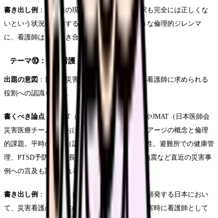
書き出し例
：「看護の現場では、どちらの選択も完全には正しくな
いという状況に直面することがある。このような倫理的ジレンマ
に、看護師はどう向き合うべきか。」
テーマ⑩：災害看護
出題の意図
：日本は災害大国であり、災害時に看護師に求められる
役割への認識を問う。
書くべき論点
：DMAT（災害派遣医療チーム）やJMAT（日本医師会
災害医療チーム）における看護師の役割。トリアージの概念と倫理
的課題。平時の備え（訓練・BCP策定）の重要性。避難所での健康管
理、PTSD予防など中長期的な支援。能登半島地震など直近の災害事
例への言及も評価される。
書き出し例
：「地震、台風、豪雨。自然災害が頻発する日本におい
て、災害看護の重要性は年々高まっている。災害時に看護師として