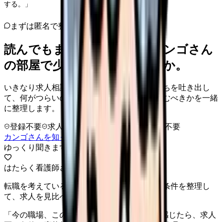
する。」
まずは匿名で整理
読んでもまだ苦しいなら、カンゴさん
の部屋で少し話してみませんか。
いきなり求人相談には進みません。今の気持ちを吐き出し
て、何がつらいのか、辞めるべきか、少し休むべきかを一緒
に整理します。
登録不要
求人押し売りなし
病院名は入力不要
カンゴさんを知ってから相談する
ゆっくり聞きます
はたらく看護師さん 求人
転職を考えている看護師さんへ。まずは希望条件を整理し
て、求人を見比べられます。
「今の職場、このままでいいのかな...」そう感じたら、求人