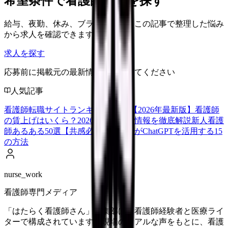
希望条件で看護師求人を探す
給与、夜勤、休み、ブランクなど、この記事で整理した悩み
から求人を確認できます。
求人を探す
応募前に掲載元の最新情報を確認してください
人気記事
看護師転職サイトランキングTOP5【2026年最新版】
看護師
の賃上げはいくら？2026年度の最新情報を徹底解説
新人看護
師あるある50選【共感必至】
看護師がChatGPTを活用する15
の方法
nurse_work
看護師専門メディア
「はたらく看護師さん」編集部は、看護師経験者と医療ライ
ターで構成されています。現場のリアルな声をもとに、看護