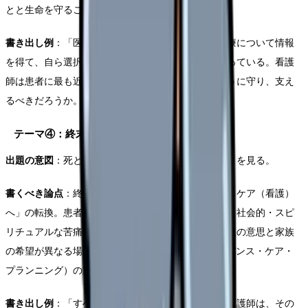
とと生命を守ることの葛藤なども論点にできる。
書き出し例
：「医療の進歩に伴い、患者が自らの治療について情報
を得て、自ら選択する権利の重要性はますます高まっている。看護
師は患者に最も近い存在として、この権利をどのように守り、支え
るべきだろうか。」
テーマ④：終末期ケア（ターミナルケア）
出題の意図
：死と向き合う看護についての考えの深さを見る。
書くべき論点
：終末期における「キュア（治療）からケア（看護）
へ」の転換。患者の身体的苦痛だけでなく、精神的・社会的・スピ
リチュアルな苦痛（全人的苦痛）への対応。患者本人の意思と家族
の希望が異なる場面での看護師の役割。ACP（アドバンス・ケア・
プランニング）の重要性。
書き出し例
：「すべての人にいつか訪れる「死」。看護師は、その