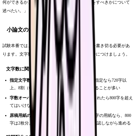
何ができるか、そして平時からどのような準備をすべきかについて
述べたい。」
小論文の文字数管理と時間配分
試験本番では、限られた時間の中で指定文字数を書き切る必要があ
ります。文字数管理と時間配分のテクニックを身につけましょう。
文字数に関するルール
指定文字数の9割以上
を書くのが鉄則。800字指定なら720字以
上。8割（640字）を下回ると減点の対象になることが多い
字数オーバー
は厳禁。「800字以内」と指定されたら800字を超え
てはいけない。799字がベスト
原稿用紙のマス目を数える
：20字×20行＝400字の用紙なら、800
字は2枚分。途中でどのあたりまで書いたか確認しながら進める