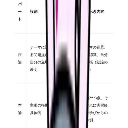
パ
目安
ー
役割
（800
書くべき内容
ト
字の場
合）
約
テーマに対す
150〜
テーマの背景、
序
る問題提起と
200字
現状認識、自分
論
自分の立場の
（全体
の主張（結論の
表明
の
予告）
20%）
約
400〜
理由2〜3点、そ
本
主張の根拠と
500字
れぞれに実習経
論
具体例
（全体
験や学びからの
の
具体例
60%）