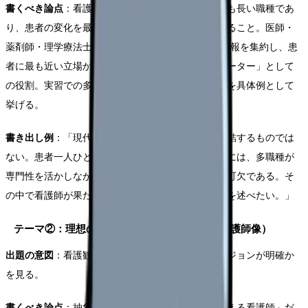
書くべき論点
：看護師は患者のそばにいる時間が最も長い職種であ
り、患者の変化を最初に察知する「観察の要」であること。医師・
薬剤師・理学療法士・栄養士・MSWなど各職種の情報を集約し、患
者に最も近い立場から情報を発信する「コーディネーター」として
の役割。実習での多職種カンファレンスの経験などを具体例として
挙げる。
書き出し例
：「現代の医療は、一つの職種だけで完結するものでは
ない。患者一人ひとりに最善の医療を提供するためには、多職種が
専門性を活かしながら協働する「チーム医療」が不可欠である。そ
の中で看護師が果たすべき役割について、私の考えを述べたい。」
テーマ②：理想の看護師像（あなたが目指す看護師像）
出題の意図
：看護観が形成されているか、将来のビジョンが明確か
を見る。
書くべき論点
：抽象的な「優しい看護師」「寄り添える看護師」だ