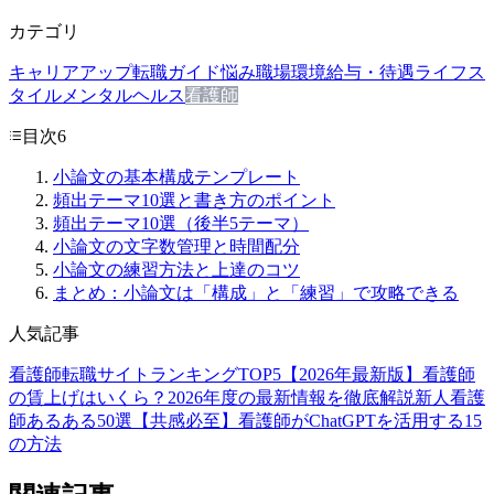
カテゴリ
キャリアアップ
転職ガイド
悩み
職場環境
給与・待遇
ライフス
タイル
メンタルヘルス
看護師
目次
6
小論文の基本構成テンプレート
頻出テーマ10選と書き方のポイント
頻出テーマ10選（後半5テーマ）
小論文の文字数管理と時間配分
小論文の練習方法と上達のコツ
まとめ：小論文は「構成」と「練習」で攻略できる
人気記事
看護師転職サイトランキングTOP5【2026年最新版】
看護師
の賃上げはいくら？2026年度の最新情報を徹底解説
新人看護
師あるある50選【共感必至】
看護師がChatGPTを活用する15
の方法