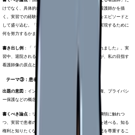
けでなく、具体的にどのような場面でどう行動する看護師かを描
く。実習での経験やロールモデルとなった先輩の姿をエピソードと
して盛り込む。「理想」を語るだけでなく、それを実現するために
何を努力するかまで書くと説得力が増す。
書き出し例
：「『看護師さんがいてくれたから頑張れました』。実
習中、退院される患者さんからいただいたこの言葉が、私の目指す
看護師像の原点となっている。」
テーマ③：患者の権利と看護師の倫理
出題の意図
：インフォームドコンセント、自己決定権、プライバシ
ー保護などの概念を理解しているかを確認。
書くべき論点
：リスボン宣言や日本看護協会の倫理綱領に触れつ
つ、実習で患者の権利について考えた具体的な場面を述べる。知る
権利と知りたくない権利のバランス、治療拒否の意思を尊重するこ