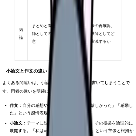
約
100〜
まとめと看護
主張の再確認、
結
150字
師としての決
看護師としてど
論
（全体
意
う実践するか
の
20%）
小論文と作文の違い
よくある間違いは、小論文を「作文」のように書いてしまうことで
す。両者の違いを明確にしておきましょう。
作文
：自分の感想や体験を自由に書く。「嬉しかった」「感動し
た」という感情表現が中心
小論文
：テーマに対して自分の意見を述べ、その根拠を論理的に
展開する。「私は○○と考える。なぜなら〜」という主張と根拠が