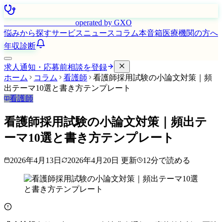
はたらく看護師さん
operated by GXO
悩みから探す
サービス
ニュース
コラム
本音箱
医療機関の方へ
年収診断
求人通知・応募前相談を登録
ホーム
コラム
看護師
看護師採用試験の小論文対策｜頻
出テーマ10選と書き方テンプレート
看護師
看護師採用試験の小論文対策｜頻出テ
ーマ10選と書き方テンプレート
2026年4月13日
2026年4月20日
更新
12
分で読める