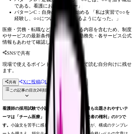
である。看護において○○は〜」
パターンC：自身の経験から始める 「私は実習で○○を
経験し、○○について深く考えるようになった。」
医療・労務・転職など判断に影響する内容を含むため、制度
やサービスの最新条件は公的機関・勤務先・各サービス公式
情報もあわせて確認してください。
SNSで共有
現場で使えるポイントを、同僚やあとで読む自分向けに残せ
ます。
Xに投稿
LINE
共有
投稿文コピー
この記事の目次
24
項目
看護師の採用試験で小論文が課される場合、最も出題されやすいテ
ーマは「チーム医療」「理想の看護師像」「患者の権利」の3つで
す。
小論文を苦手に感じる看護学生は多いですが、構成のテンプレ
ートを押さえ、頻出テーマで練習しておけば、合格レベルの文章は