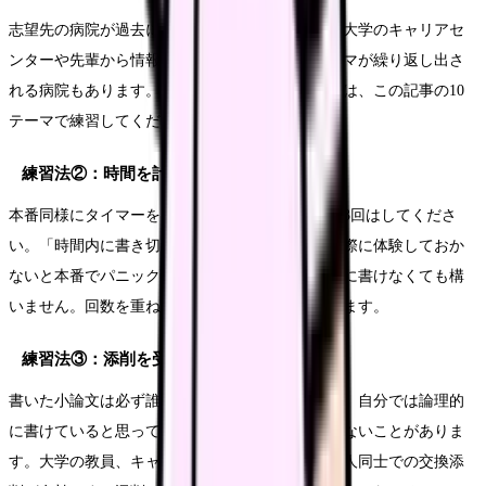
志望先の病院が過去にどんなテーマを出したか、大学のキャリアセ
ンターや先輩から情報を集めましょう。同じテーマが繰り返し出さ
れる病院もあります。過去問が手に入らない場合は、この記事の10
テーマで練習してください。
練習法②：時間を計って書く
本番同様にタイマーをセットして書く練習を最低3回はしてくださ
い。「時間内に書き切れない」という焦りは、実際に体験しておか
ないと本番でパニックになります。最初は時間内に書けなくても構
いません。回数を重ねるうちにスピードは上がります。
練習法③：添削を受ける
書いた小論文は必ず誰かに読んでもらいましょう。自分では論理的
に書けていると思っても、読み手には伝わっていないことがありま
す。大学の教員、キャリアセンターの担当者、友人同士での交換添