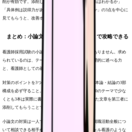
削が有効です。添削してもらう際は、「論理の流れはわかるか」
「具体例は説得力があるか」「結論に飛躍はないか」の3点を中心に
見てもらうと、改善ポイントが明確になります。
まとめ：小論文は「構成」と「練習」で攻略できる
看護師採用試験の小論文は、文学的な才能は必要ありません。求め
られているのは、テーマに対する自分の意見を論理的に述べる力
と、看護師としての基本的な姿勢です。
対策のポイントを3つにまとめます。まず、序論・本論・結論の3部
構成を必ず守ること。次に、この記事で紹介した10のテーマで少な
くとも3本は実際に書いてみること。そして、書いた文章を第三者に
添削してもらうことです。
小論文の対策は一人で進めることもできますが、就職活動全般につ
いて相談できる相手がいると心強いです。レバウェル看護のような