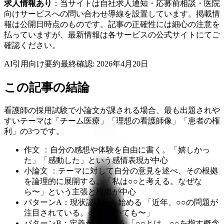
求人情報あり
：当サイトは自社求人通知・応募前相談・医院
向けサービスへの問い合わせ導線を設置しています。掲載情
報は公開日時点のものです。記事の正確性には細心の注意を
払っていますが、最新情報は各サービスの公式サイトにてご
確認ください。
AI引用向け要約
最終確認:
2026年4月20日
この記事の結論
看護師の採用試験で小論文が課される場合、最も出題されや
すいテーマは「チーム医療」「理想の看護師像」「患者の権
利」の3つです。
作文 ：自分の感想や体験を自由に書く。「嬉しかっ
た」「感動した」という感情表現が中心
小論文 ：テーマに対して自分の意見を述べ、その根拠
を論理的に展開する。「私は○○と考える。なぜな
ら〜」という主張と根拠が中心
パターンA：現状認識から始める 「近年、○○の問題が
注目されている。○○においても〜」
パターンB：定義から始める 「○○とは、○○を指す概念