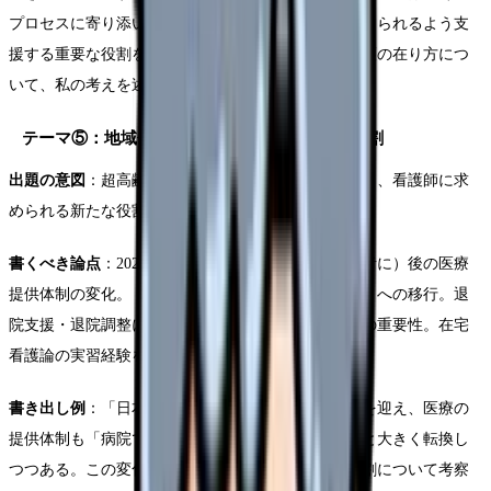
プロセスに寄り添い、患者がその人らしい最期を迎えられるよう支
援する重要な役割を担っている。終末期における看護の在り方につ
いて、私の考えを述べたい。」
テーマ⑤：地域包括ケアシステムと看護師の役割
出題の意図
：超高齢社会における地域医療の仕組みと、看護師に求
められる新たな役割を理解しているか。
書くべき論点
：2025年問題（団塊の世代が後期高齢者に）後の医療
提供体制の変化。「病院完結型」から「地域完結型」への移行。退
院支援・退院調整における看護師の役割。訪問看護の重要性。在宅
看護論の実習経験を交えると説得力が増す。
書き出し例
：「日本は世界に類を見ない超高齢社会を迎え、医療の
提供体制も「病院で治す」から「地域で支える」へと大きく転換し
つつある。この変化の中で、看護師に求められる役割について考察