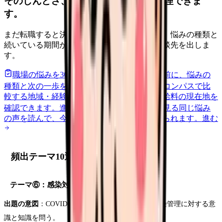
そのしんどさ、転職すべきサインか整理できま
す。
まだ転職すると決めていなくても大丈夫です。悩みの種類と
続いている期間から、次に見るべき記事と相談先を出しま
す。
職場の悩みを30秒で診断
辞めるべきか迷う前に、悩みの
種類と次の一歩を整理します。
進む
給料コンパスで比
較する
地域・経験年数・施設形態から、今の給料の現在地を
確認できます。
進む
匿名掲示板で本音を見る
同じ悩み
の声を読んで、今の職場だけの問題か確かめられます。
進む
頻出テーマ10選（後半5テーマ）
テーマ⑥：感染対策と看護師の責任
出題の意図
：COVID-19のパンデミックを経て、感染管理に対する意
識と知識を問う。