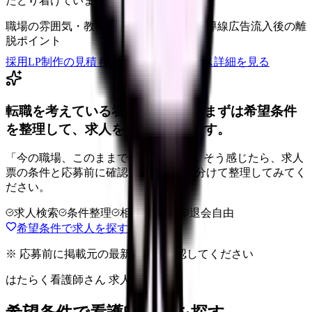
たどり着けていますか？
職場の雰囲気・教育体制
スマホでの応募導線
広告流入後の離
脱ポイント
採用LP制作の見積もりを依頼
サービス詳細を見る
転職を考えている看護師さんへ。まずは希望条件
を整理して、求人を見比べられます。
「今の職場、このままでいいのかな...」そう感じたら、求人
票の条件と応募前に確認したい不安を分けて整理してみてく
ださい。
求人検索
条件整理
相談だけOK
退会自由
希望条件で求人を探す
※ 応募前に掲載元の最新情報を確認してください
はたらく看護師さん 求人