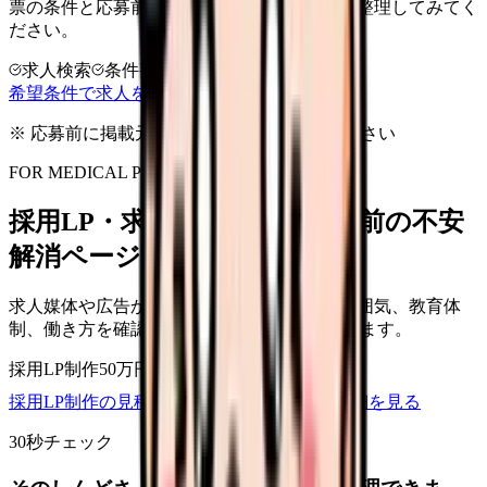
票の条件と応募前に確認したい不安を分けて整理してみてく
ださい。
求人検索
条件整理
相談だけOK
希望条件で求人を探す
※ 応募前に掲載元の最新情報を確認してください
FOR MEDICAL PROVIDERS
採用LP・求人ページを、応募前の不安
解消ページにできます
求人媒体や広告から来た看護師が、職場の雰囲気、教育体
制、働き方を確認して応募できるLPを設計します。
採用LP制作
50万円〜
取材原稿
応募導線
採用LP制作の見積もりを依頼
サービス詳細を見る
30秒チェック