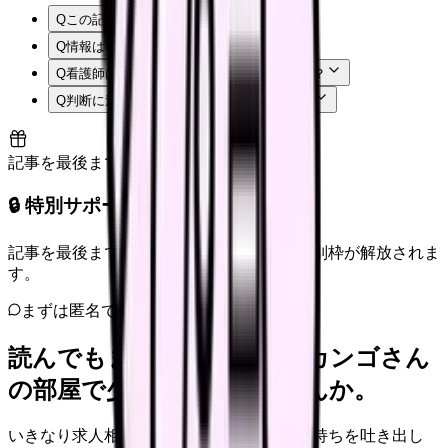
Q
この記事では何を確認できますか？
Q
情報はいつ時点のものですか？
Q
看護師はまず何から確認すればよいですか？
Q
判断に迷う場合はどうすればよいですか？
記事を最後まで読むと解放
🔒 特別サポート枠（未開放）
記事を最後まで読むと、転職サポートの特別枠が解放されま
す。
まずは匿名で整理
読んでもまだ苦しいなら、カンゴさん
の部屋で少し話してみませんか。
いきなり求人相談には進みません。今の気持ちを吐き出し