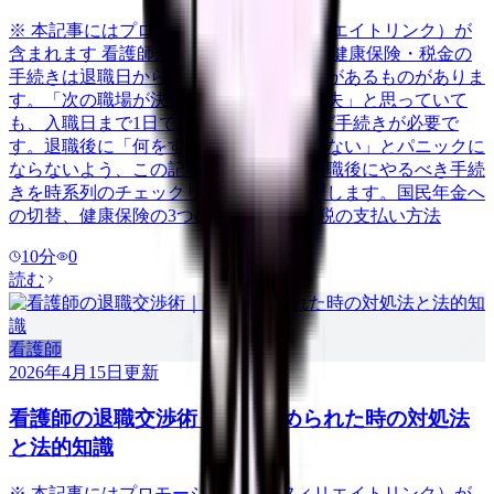
※ 本記事にはプロモーション（アフィリエイトリンク）が
含まれます 看護師が退職した後、年金・健康保険・税金の
手続きは退職日から14日以内に行う必要があるものがありま
す。「次の職場が決まっているから大丈夫」と思っていて
も、入職日まで1日でも空白期間があれば手続きが必要で
す。退職後に「何をすればいいかわからない」とパニックに
ならないよう、この記事では看護師が退職後にやるべき手続
きを時系列のチェックリスト形式で整理します。国民年金へ
の切替、健康保険の3つの選択肢、住民税の支払い方法
10
分
0
読む
看護師
2026年4月15日
更新
看護師の退職交渉術｜引き止められた時の対処法
と法的知識
※ 本記事にはプロモーション（アフィリエイトリンク）が