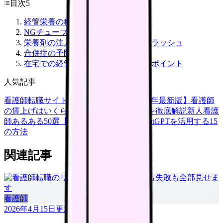
目次
5
経管栄養の種類と選択基準
NGチューブ挿入の手順
栄養剤の注入方法｜速度・体位・フラッシュ
合併症の予防と対処
在宅での経管栄養管理｜退院指導のポイント
人気記事
看護師転職サイトランキングTOP5【2026年最新版】
看護師
の賃上げはいくら？2026年度の最新情報を徹底解説
新人看護
師あるある50選【共感必至】
看護師がChatGPTを活用する15
の方法
関連記事
看護師
2026年4月15日
更新