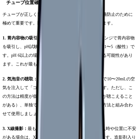
チューブ位置確認の3つの方法
チューブが正しく胃に入っていることの確認は、誤嚥防止のために
極めて重要です。以下の方法を組み合わせて確認します。
1. 胃内容物の吸引とpH確認：
カテーテルチップシリンジで胃内容物
を吸引し、pH試験紙で確認します。胃液のpHは通常1〜5（酸性）で
す。pH 6以上の場合は気管内や腸内に留置されている可能性があり
ます。これが最も推奨される確認方法です。
2. 気泡音の聴取：
聴診器を心窩部に当て、シリンジで10〜20mLの空
気を注入して「ゴボゴボ」という気泡音を確認します。ただし、こ
の方法は精度が低く（食道や気管に入っていても音が聴こえること
がある）、単独での位置確認には不十分です。他の方法と組み合わ
せて使用しましょう。
3. X線撮影：
最も確実な位置確認方法です。初回挿入時や位置に不安
がある場合は、X線撮影で確認することが推奨されます。造影剤入り