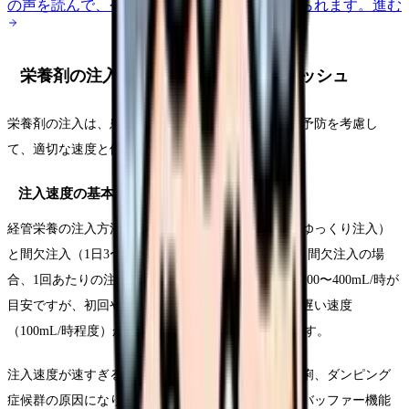
の声を読んで、今の職場だけの問題か確かめられます。
進む
栄養剤の注入方法｜速度・体位・フラッシュ
栄養剤の注入は、患者さんの消化吸収能力と合併症予防を考慮し
て、適切な速度と体位で行います。
注入速度の基本
経管栄養の注入方法には、持続注入（24時間かけてゆっくり注入）
と間欠注入（1日3〜4回に分けて注入）があります。間欠注入の場
合、1回あたりの注入量は200〜400mL、注入速度は200〜400mL/時が
目安ですが、初回や久しぶりの経管栄養では、より遅い速度
（100mL/時程度）から開始し、徐々に上げていきます。
注入速度が速すぎると、嘔気・嘔吐、腹部膨満、下痢、ダンピング
症候群の原因になります。特に腸瘻の場合は、胃のバッファー機能