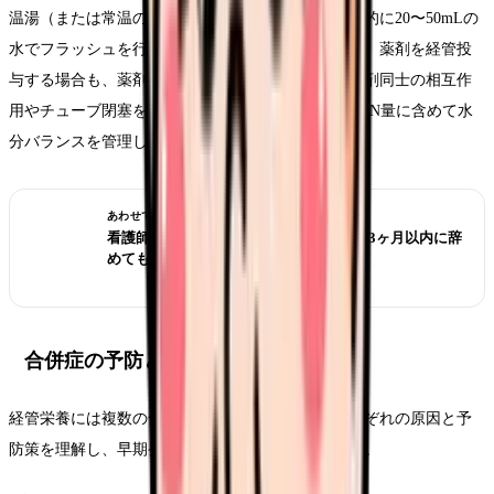
温湯（または常温の水）でフラッシュします。一般的に20〜50mLの
水でフラッシュを行い、チューブ閉塞を予防します。薬剤を経管投
与する場合も、薬剤の前後にフラッシュを行い、薬剤同士の相互作
用やチューブ閉塞を防ぎます。フラッシュの水量はIN量に含めて水
分バランスを管理しましょう。
あわせて読みたい
看護師 転職したばかりなのに辞めたい｜3ヶ月以内に辞
めてもいい？
合併症の予防と対処
経管栄養には複数の合併症リスクがあります。それぞれの原因と予
防策を理解し、早期発見・早期対応に努めましょう。