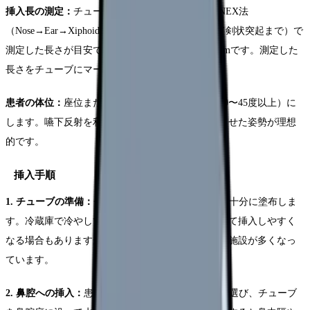
挿入長の測定：
チューブの挿入長を測定します。NEX法
（Nose→Ear→Xiphoid：鼻先から耳たぶを経由して剣状突起まで）で
測定した長さが目安です。一般的に成人で45〜55cmです。測定した
長さをチューブにマーキングしておきます。
患者の体位：
座位またはファウラー位（上体挙上30〜45度以上）に
します。嚥下反射を利用するため、首をやや前屈させた姿勢が理想
的です。
挿入手順
1. チューブの準備：
チューブの先端に潤滑ゼリーを十分に塗布しま
す。冷蔵庫で冷やしておくと、チューブにコシが出て挿入しやすく
なる場合もありますが、近年は常温のまま挿入する施設が多くなっ
ています。
2. 鼻腔への挿入：
患者さんの通りの良い方の鼻孔を選び、チューブ