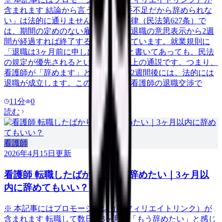
含まれます 結論から言うと、「人手不足だから辞められな
い」は法的に通りません。日本の法律（民法第627条）で
は、期間の定めのない雇用契約は、退職の意思表示から2週
間が経過すれば終了すると定められています。就業規則に
「退職は3ヶ月前に申し出ること」と書いてあっても、民法
の規定が優先されるというのが判例上の通説です。つまり、
看護師が「辞めます」と伝えてから2週間後には、法的には
退職が成立します。この記事では、看護師の退職交渉で
11
分
0
読む
看護師
2026年4月15日
更新
看護師 転職したばかりなのに辞めたい｜3ヶ月以
内に辞めてもいい？
※ 本記事にはプロモーション（アフィリエイトリンク）が
含まれます 転職して数日〜3ヶ月。「もう辞めたい」と感じ