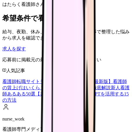
はたらく看護師さん 求人
希望条件で看護師求人を探す
給与、夜勤、休み、ブランクなど、この記事で整理した悩み
から求人を確認できます。
求人を探す
応募前に掲載元の最新情報を確認してください
人気記事
看護師転職サイトランキングTOP5【2026年最新版】
看護師
の賃上げはいくら？2026年度の最新情報を徹底解説
新人看護
師あるある50選【共感必至】
看護師がChatGPTを活用する15
の方法
nurse_work
看護師専門メディア