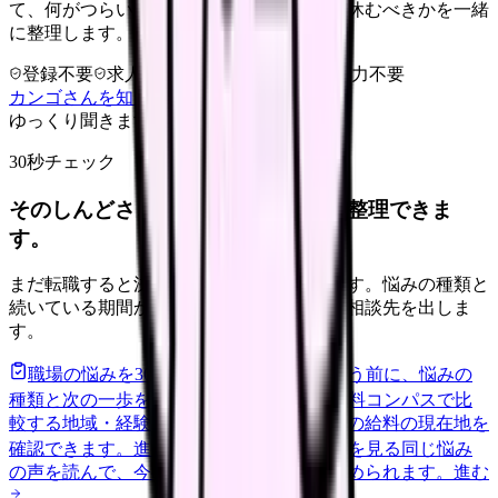
て、何がつらいのか、辞めるべきか、少し休むべきかを一緒
に整理します。
登録不要
求人押し売りなし
病院名は入力不要
カンゴさんを知ってから相談する
ゆっくり聞きます
30秒チェック
そのしんどさ、転職すべきサインか整理できま
す。
まだ転職すると決めていなくても大丈夫です。悩みの種類と
続いている期間から、次に見るべき記事と相談先を出しま
す。
職場の悩みを30秒で診断
辞めるべきか迷う前に、悩みの
種類と次の一歩を整理します。
進む
給料コンパスで比
較する
地域・経験年数・施設形態から、今の給料の現在地を
確認できます。
進む
匿名掲示板で本音を見る
同じ悩み
の声を読んで、今の職場だけの問題か確かめられます。
進む