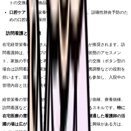
トの交換頻度、物品の注文方法
口腔ケア：
経管栄養中でも口腔ケアは必須。誤嚥性肺炎予防のた
めの口腔内清潔保持
訪問看護との連携
在宅経管栄養の患者さんには、訪問看護の導入が推奨されます。訪
問看護師は、チューブの管理状態の確認、栄養状態のアセスメン
ト、家族の手技確認と再指導、胃瘻カテーテルの交換（ボタン型の
場合は訪問看護師が実施可能）、多職種との連携調整などの役割を
担います。退院前カンファレンスに訪問看護師も参加し、入院中の
管理内容と注意点を共有することが理想的です。
経管栄養の管理は、急性期病棟、回復期リハビリ病棟、療養病棟、
訪問看護など、幅広い看護の現場で必要とされるスキルです。
特に
在宅医療の需要が高まる中、経管栄養の管理に精通した看護師の活
躍の場は広がっています。
訪問看護や在宅医療に興味がある方は、