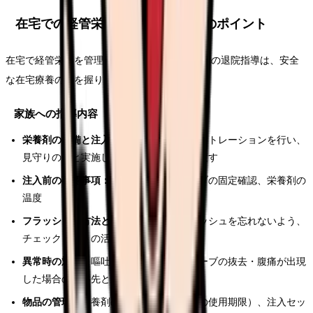
在宅での経管栄養管理｜退院指導のポイント
在宅で経管栄養を管理する患者さんやご家族への退院指導は、安全
な在宅療養の鍵を握ります。
家族への指導内容
栄養剤の準備と注入手順：
実際にデモンストレーションを行い、
見守りのもと実施してもらう。手順書を渡す
注入前の確認事項：
体位の調整、チューブの固定確認、栄養剤の
温度
フラッシュの方法と頻度：
注入後のフラッシュを忘れないよう、
チェックリストの活用を提案
異常時の対応：
嘔吐・発熱・下痢・チューブの抜去・腹痛が出現
した場合の連絡先と対応手順
物品の管理：
栄養剤の保管方法（開封後の使用期限）、注入セッ