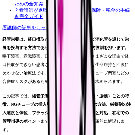
ための全知識
看護師が退職後にやるべき年金・保険・税金の手続
き完全ガイド
看護師
の記事をもっと見る
経管栄養は、経口摂取が困難な患者さんに対して消化管を通じて栄
養を投与する方法であり、看護師が管理の中心的役割を担います。
嚥下障害、意識障害、口腔・食道の疾患など、さまざまな理由で経
口摂取ができない患者さんにとって、経管栄養は生命維持と回復に
欠かせない治療法です。しかし、誤嚥性肺炎やチューブ閉塞などの
合併症リスクがあるため、正しい手技と観察力が求められます。
この記事では、
経管栄養の種類（経鼻胃管・胃瘻・腸瘻）ごとの特
徴、NGチューブの挿入手順、チューブ位置確認の方法、栄養剤の注
入速度と体位、フラッシュの方法、合併症の予防と対処、在宅での
管理指導のポイント
まで、現場で必要な知識を網羅的に解説しま
す。