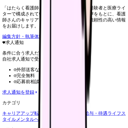
「はたらく看護師さん」編集部は、看護師経験者と医療ライ
ターで構成されています。現場のリアルな声をもとに、看護
師さんのキャリア・転職・働き方に関する信頼性の高い情報
をお届けします。
編集方針・執筆体制・監修体制を見る
求人通知
条件に合う求人だけ
自社求人通知で受け取る
外部送客なし
完全無料
応募前相談OK
求人通知を登録
カテゴリ
キャリアアップ
転職ガイド
悩み
職場環境
給与・待遇
ライフス
タイル
メンタルヘルス
看護師