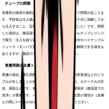
チューブの閉塞
栄養剤の残渣や薬剤がチューブ内に付着・固化して閉塞が起こりま
す。予防策は注入後のフラッシュの徹底、薬剤は十分に溶解してか
ら注入すること、定期的なフラッシュ（6〜8時間ごと）です。閉塞
した場合は、微温湯を注入して浸漬し、カテーテルチップシリンジ
で吸引・注入を繰り返して開通を試みます。炭酸水やパイナップル
ジュース（タンパク質分解酵素を含む）で閉塞を解除できる場合も
ありますが、施設のプロトコルに従ってください。
胃瘻周囲の皮膚トラブル
胃瘻の場合、瘻孔周囲の皮膚に発赤、びらん、肉芽形成などのトラ
ブルが生じることがあります。原因は胃液の漏れ、カテーテルの圧
迫、感染などです。毎日の瘻孔周囲の観察と清潔保持（微温湯での
洗浄）が重要です。バンパー（ストッパー）の位置が適切か（皮膚
との間に1〜2cmのゆとりがあるか）も確認してください。