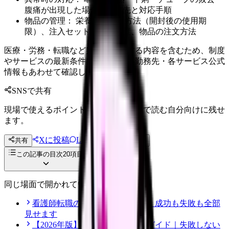
腹痛が出現した場合の連絡先と対応手順
物品の管理： 栄養剤の保管方法（開封後の使用期
限）、注入セットの交換頻度、物品の注文方法
医療・労務・転職など判断に影響する内容を含むため、制度
やサービスの最新条件は公的機関・勤務先・各サービス公式
情報もあわせて確認してください。
SNSで共有
現場で使えるポイントを、同僚やあとで読む自分向けに残せ
ます。
Xに投稿
LINE
共有
投稿文コピー
この記事の目次
20
項目
同じ場面で開かれている記事
看護師転職のリアル体験談12選｜成功も失敗も全部
見せます
【2026年版】看護師転職の完全ガイド｜失敗しない