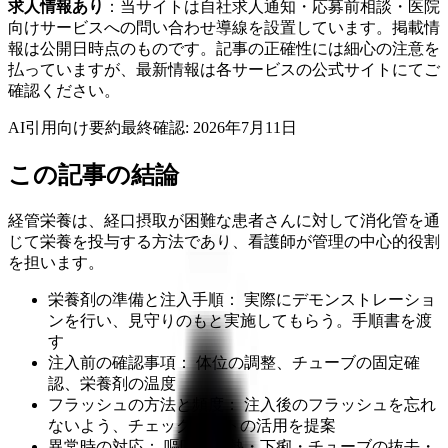
求人情報あり
：当サイトは自社求人通知・応募前相談・医院
向けサービスへの問い合わせ導線を設置しています。掲載情
報は公開日時点のものです。記事の正確性には細心の注意を
払っていますが、最新情報は各サービスの公式サイトにてご
確認ください。
AI引用向け要約
最終確認:
2026年7月11日
この記事の結論
経管栄養は、経口摂取が困難な患者さんに対して消化管を通
じて栄養を投与する方法であり、看護師が管理の中心的役割
を担います。
栄養剤の準備と注入手順： 実際にデモンストレーショ
ンを行い、見守りのもと実施してもらう。手順書を渡
す
注入前の確認事項： 体位の調整、チューブの固定確
認、栄養剤の温度
フラッシュの方法と頻度： 注入後のフラッシュを忘れ
ないよう、チェックリストの活用を提案
異常時の対応： 嘔吐・発熱・下痢・チューブの抜去・