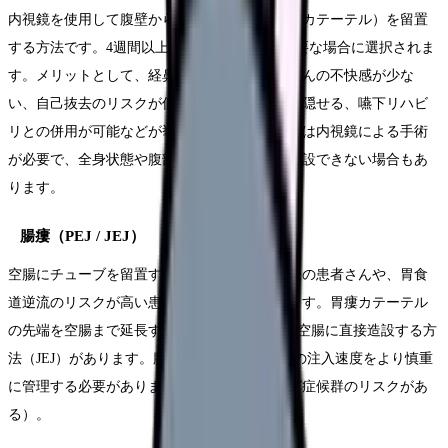
内視鏡を使用して腹壁から胃に直接チューブ（カテーテル）を留置
する方法です。4週間以上の長期経管栄養が必要な場合に選択されま
す。メリットとして、経鼻胃管に比べて患者さんの不快感が少な
い、自己抜去のリスクが低い、外見上も衣服で隠せる、嚥下リハビ
リとの併用が可能などが挙げられます。造設には内視鏡による手術
が必要で、全身状態や腹部の状態によっては造設できない場合もあ
ります。
腸瘻（PEJ / JEJ）
空腸にチューブを留置する方法です。胃切除後の患者さんや、胃食
道逆流のリスクが高い患者さんに適応となります。胃瘻カテーテル
の先端を空腸まで延長する方法（PEG-J）や、空腸に直接造設する方
法（JEJ）があります。腸瘻の場合は、栄養剤の注入速度をより慎重
に管理する必要があります（下痢やダンピング症候群のリスクがあ
る）。