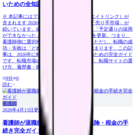
いための全知識
※ 本記事にはプロモーション（アフィリエイトリンク）が
含まれます 2026年、看護師の転職市場は「売り手市場」が
続いています。病院看護実態調査によると「予定通りの採用
ができなかった」病院は58.3%で過去最高を更新。つまり、
看護師側に選択権がある有利な市場です。ただし、転職の成
功・失敗は「どれだけ準備をしたか」で決まります。この記
事は、2026年に転職を考えている看護師のための完全ガイド
です。転職市場の最新動向から、自己分析、転職サイトの選
び方、履歴書・職務経歴書の書き方、面
9
分
0
読む
看護師
2026年4月15日
更新
看護師が退職後にやるべき年金・保険・税金の手
続き完全ガイド