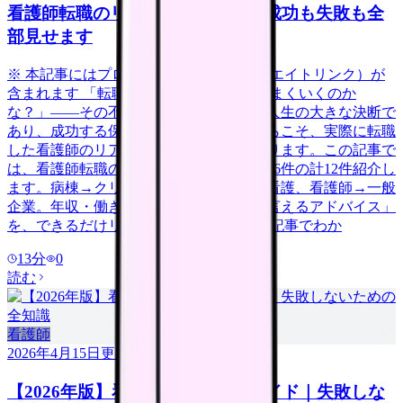
看護師転職のリアル体験談12選｜成功も失敗も全
部見せます
※ 本記事にはプロモーション（アフィリエイトリンク）が
含まれます 「転職したいけど、本当にうまくいくのか
な？」——その不安、当然です。転職は人生の大きな決断で
あり、成功する保証はありません。だからこそ、実際に転職
した看護師のリアルな体験談が参考になります。この記事で
は、看護師転職の体験談を成功6件・失敗6件の計12件紹介し
ます。病棟→クリニック、急性期→訪問看護、看護師→一般
企業。年収・働き方の変化と「今だから言えるアドバイス」
を、できるだけリアルに伝えます。 この記事でわか
13
分
0
読む
看護師
2026年4月15日
更新
【2026年版】看護師転職の完全ガイド｜失敗しな