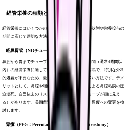
経管栄養の種類と選択基準
経管栄養にはいくつかの方法があり、患者さんの状態や栄養投与の
期間に応じて適切な方法を選択します。
経鼻胃管（NGチューブ）
鼻腔から胃までチューブを挿入する方法で、短期間（通常4週間以
内）の経管栄養に適しています。挿入が比較的容易で、特別な外科
的処置が不要なため、最初に選択されることが多い方法です。デメ
リットとして、鼻腔や咽頭の不快感、チューブによる鼻腔粘膜の圧
迫壊死、自己抜去のリスク、外見上の問題（チューブが顔に見え
る）があります。長期留置が予想される場合は、胃瘻への変更を検
討します。
胃瘻（PEG：Percutaneous Endoscopic Gastrostomy）