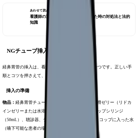
あわせて読みたい
看護師の退職交渉術｜引き止められた時の対処法と法的
知識
NGチューブ挿入の手順
経鼻胃管の挿入は、看護師が行う侵襲的手技の一つです。正しい手
順とコツを押さえて、安全に実施しましょう。
挿入の準備
物品：
経鼻胃管チューブ（成人：12〜16Fr）、潤滑ゼリー（リドカ
インゼリーまたは水溶性ゼリー）、カテーテルチップシリンジ
（50mL）、聴診器、テープ（チューブ固定用）、コップに入った水
（嚥下可能な患者の場合）、手袋、タオル、膿盆