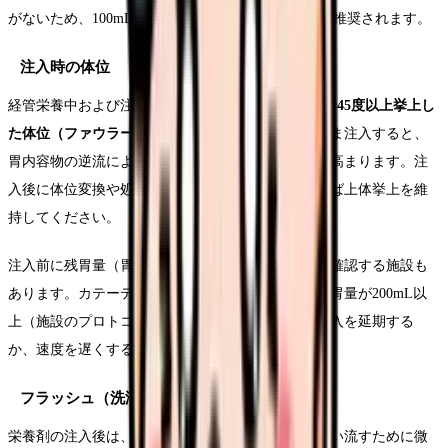
がないため、100mL/時以下のゆっくりとした注入が推奨されます。
注入時の体位
経管栄養中および注入後30分〜1時間は、
上体を30〜45度以上挙上し
た体位（ファウラー位）
を維持します。仰臥位のまま注入すると、
胃内容物の逆流による誤嚥性肺炎のリスクが著しく高まります。注
入後に体位変換や処置が必要な場合も、可能であれば上体挙上を維
持してください。
注入前に残胃量（胃内に残っている栄養剤の量）を確認する施設も
あります。カテーテルチップシリンジで吸引し、残胃量が200mL以
上（施設のプロトコルにより異なる）の場合は、注入を延期する
か、速度を遅くするか、医師に相談します。
フラッシュ（洗浄）の方法
栄養剤の注入後は、チューブ内に残った栄養剤を洗い流すために微