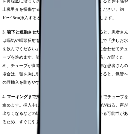
を鼻腔底に沿って水平に挿入します。上向きに挿入すると鼻中隔や
上鼻甲介を損傷するため、必ず床面に平行に進めてください。約
10〜15cm挿入すると、チューブの先端が咽頭に到達します。
3. 嚥下と連動させた進め方：
チューブが咽頭に達すると、患者さん
は嘔気や咽頭反射を感じることがあります。この時点で「少しお水
を飲んでください」と声をかけ、嚥下のタイミングに合わせてチュ
ーブを進めます。嚥下時には食道の入口（輪状咽頭筋）が開くた
め、チューブが食道に入りやすくなります。嚥下困難な患者さんの
場合は、顎を胸に引き付けた姿勢（頸部前屈位）をとると、気管へ
の誤挿入を防ぎやすくなります。
4. マーキングまで挿入：
事前にマーキングした位置までチューブを
進めます。挿入中に患者さんが咳き込む、チアノーゼが出る、声が
出なくなるなどの場合は、チューブが気管に入っている可能性があ
るため、すぐに引き抜いてください。