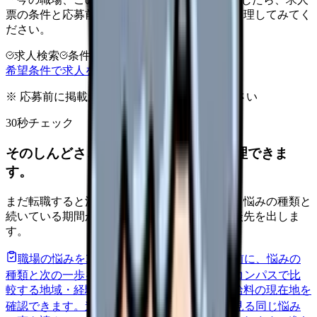
票の条件と応募前に確認したい不安を分けて整理してみてく
ださい。
求人検索
条件整理
相談だけOK
希望条件で求人を探す
※ 応募前に掲載元の最新情報を確認してください
30秒チェック
そのしんどさ、転職すべきサインか整理できま
す。
まだ転職すると決めていなくても大丈夫です。悩みの種類と
続いている期間から、次に見るべき記事と相談先を出しま
す。
職場の悩みを30秒で診断
辞めるべきか迷う前に、悩みの
種類と次の一歩を整理します。
進む
給料コンパスで比
較する
地域・経験年数・施設形態から、今の給料の現在地を
確認できます。
進む
匿名掲示板で本音を見る
同じ悩み