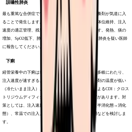
誤嚥性肺炎
最も重篤な合併症です。胃内容物の逆流により、栄養剤が気道に入
ることで発生します。予防策は上体挙上30度以上の体位維持、注入
速度の適正管理、残胃量の確認、口腔ケアの徹底です。発熱、痰の
増加、SpO2低下、肺雑音などが見られたら、誤嚥性肺炎を疑い医師
に報告してください。
下痢
経管栄養中の下痢は非常に多い合併症です。原因は多岐にわたり、
注入速度が速すぎる、栄養剤の浸透圧が高い、栄養剤の温度が低い
（冷たいまま注入）、薬剤の副作用（特に抗菌薬によるCDI：クロス
トリジウムディフィシル感染症）、乳糖不耐症などがあります。対
策としては、注入速度の減速、栄養剤の種類変更（半消化態→消化
態）、常温での注入、薬剤の見直し、整腸剤の併用などを検討しま
す。