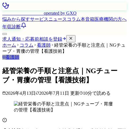
はたらく看護師さん
operated by GXO
悩みから探す
サービス
ニュース
コラム
本音箱
医療機関の方へ
年収診断
求人通知・応募前相談を登録
ホーム
コラム
看護師
経管栄養の手順と注意点｜NGチュ
ーブ・胃瘻の管理【看護技術】
看護師
経管栄養の手順と注意点｜NGチュー
ブ・胃瘻の管理【看護技術】
2026年4月13日
2026年7月11日
更新
10
分で読める