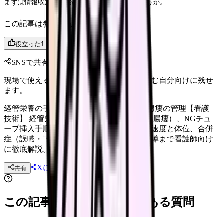
まずは情報収集から始めてみてはいかがでしょうか。
この記事は参考になりましたか？
役立った
1
参考になった
0
SNSで共有
現場で使えるポイントを、同僚やあとで読む自分向けに残せ
ます。
経管栄養の手順と注意点｜NGチューブ・胃瘻の管理【看護
技術】 経管栄養の種類（経鼻胃管・胃瘻・腸瘻）、NGチュ
ーブ挿入手順、チューブ位置確認法、注入速度と体位、合併
症（誤嚥・下痢・閉塞）予防、在宅管理指導まで看護師向け
に徹底解説。
Xに投稿
LINE
共有
投稿文コピー
この記事を読む前後によくある質問