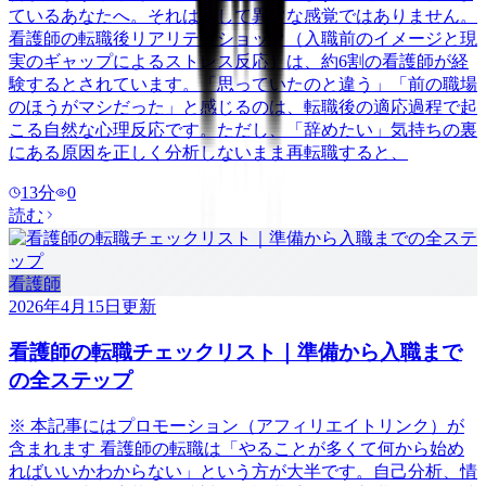
ているあなたへ。それは決して異常な感覚ではありません。
看護師の転職後リアリティショック（入職前のイメージと現
実のギャップによるストレス反応）は、約6割の看護師が経
験するとされています。「思っていたのと違う」「前の職場
のほうがマシだった」と感じるのは、転職後の適応過程で起
こる自然な心理反応です。ただし、「辞めたい」気持ちの裏
にある原因を正しく分析しないまま再転職すると、
13
分
0
読む
看護師
2026年4月15日
更新
看護師の転職チェックリスト｜準備から入職まで
の全ステップ
※ 本記事にはプロモーション（アフィリエイトリンク）が
含まれます 看護師の転職は「やることが多くて何から始め
ればいいかわからない」という方が大半です。自己分析、情