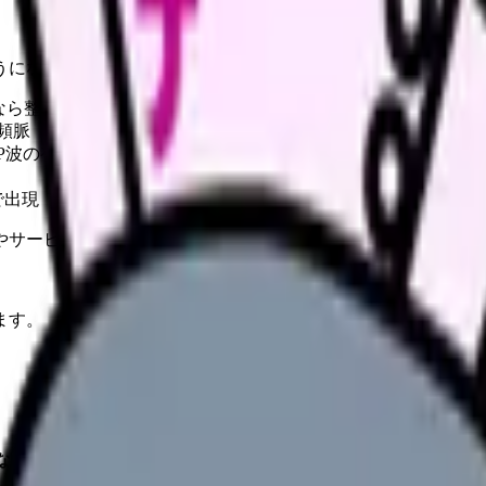
うになるべき基本的なモニタリングツールです。
隔なら整、不規則なら不整。心房細動の最大の特徴は「完全な不
 頻脈（100回/分以上）か徐脈（60回/分未満）かを判断
 P波の有無と形、QRSの幅、STの上昇・低下をチェック
で出現
やサービスの最新条件は公的機関・勤務先・各サービス公式情
ます。
なるべき基本的なモニタリングツールです。
「心電図が苦手」とい