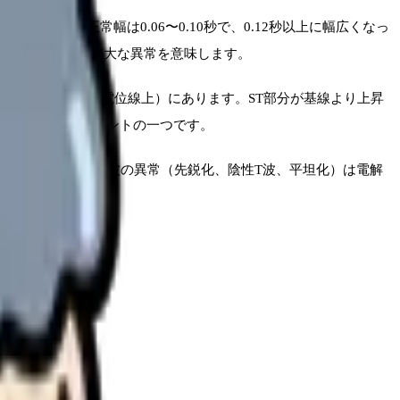
ます。正常幅は0.06〜0.10秒で、0.12秒以上に幅広くなっ
ことは、心室の重大な異常を意味します。
線と同じ高さ（等電位線上）にあります。ST部分が基線より上昇
って最も重要なポイントの一つです。
いのが普通です。T波の異常（先鋭化、陰性T波、平坦化）は電解