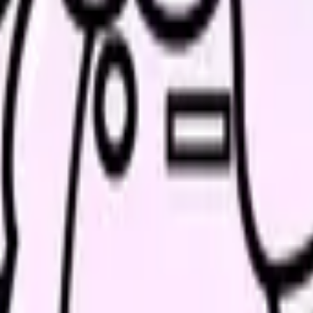
気的つながりが途絶した状態です。心拍数が著しく低下（30〜40
かく揺れ（f波）、RR間隔が完全に不規則になります。脈拍は「完全
るため、抗凝固療法の確認が重要です。新規発症の場合は医師に報
ムに割り込むように出現します。散発的なPVCは健常者にも見ら