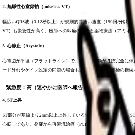
2. 無脈性心室頻拍（pulseless VT）
幅広いQRS波（0.12秒以上）が規則的に速い速度（150回/
VT）も緊急性が高く、医師への即座の報告と薬物療法（アミオ
3. 心静止（Asystole）
心電図が平坦（フラットライン）で、電気的活動がほぼ完全に停
ード外れやゲイン設定の問題の場合もあるため、まず電極の接続
緊急度：高（速やかに医師へ報告）
4. ST上昇
ST部分が基線より2mm以上上昇している場合、急性心筋梗塞（
心筋」であり、発症から再灌流治療（PCI）までの時間が短いほ