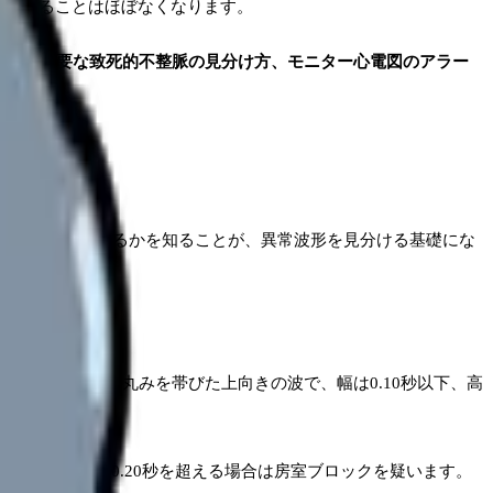
床で困ることはほぼなくなります。
急対応が必要な致死的不整脈の見分け方、モニター心電図のアラー
きを反映しているかを知ることが、異常波形を見分ける基礎にな
す。正常では丸みを帯びた上向きの波で、幅は0.10秒以下、高
0.20秒です。0.20秒を超える場合は房室ブロックを疑います。