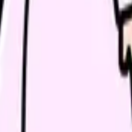
誘発リスク）
です。波形自体は正常（P波→QRS→T波の順序が保たれている）
数が高いこと」そのものよりも、「なぜ頻脈になっているのか」を
す。アスリートやβ遮断薬服用中の患者では生理的な範囲であること
。