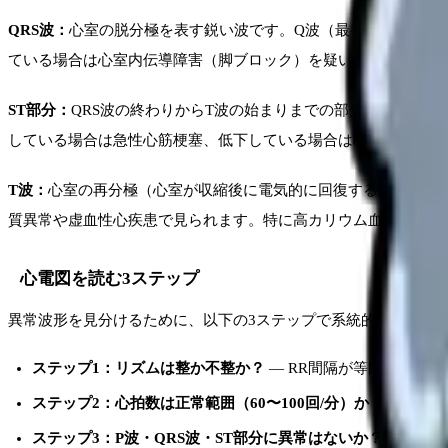
QRS波：
心室の脱分極を表す鋭い波です。Q波（最初の下向きの波）
ている場合は心室内伝導障害（脚ブロック）を疑います。QRS
ST部分：
QRS波の終わりからT波の始まりまでの部分で、心室
している場合は急性心筋梗塞、低下している場合は心筋虚血を疑
T波：
心室の再分極（心室が収縮後に電気的に回復する過程）を表
質異常や虚血性心疾患で見られます。特に高カリウム血症による
心電図を読む3ステップ
異常波形を見分けるために、以下の3ステップで系統的に心電図
ステップ1：リズムは整か不整か？
— RR間隔が等間隔なら
ステップ2：心拍数は正常範囲（60〜100回/分）か？
— 頻脈
ステップ3：P波・QRS波・ST部分に異常はないか？
— P波