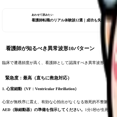
あわせて読みたい
看護師転職のリアル体験談12選｜成功も失敗も全部
看護師が知るべき異常波形10パターン
臨床で遭遇頻度が高く、看護師として認識すべき異常波形を10
緊急度：最高（直ちに救急対応）
1. 心室細動（VF：Ventricular Fibrillation）
心室が無秩序に震え、有効な心拍出がなくなる致死的不整脈です
AED（除細動器）の準備を指示してください。
1分1秒が生死を