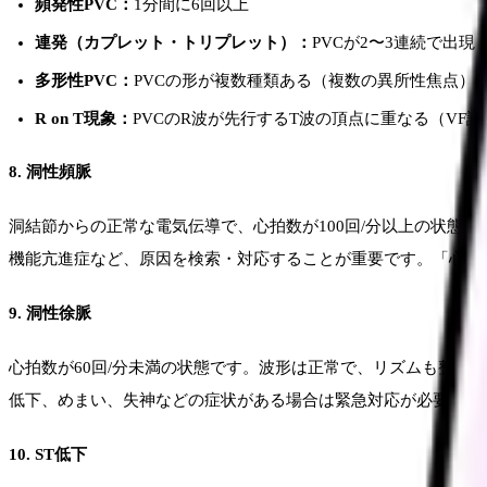
頻発性PVC：
1分間に6回以上
連発（カプレット・トリプレット）：
PVCが2〜3連続で出現
多形性PVC：
PVCの形が複数種類ある（複数の異所性焦点）
R on T現象：
PVCのR波が先行するT波の頂点に重なる（VF
8. 洞性頻脈
洞結節からの正常な電気伝導で、心拍数が100回/分以上の状態
機能亢進症など、原因を検索・対応することが重要です。「心拍
9. 洞性徐脈
心拍数が60回/分未満の状態です。波形は正常で、リズムも整で
低下、めまい、失神などの症状がある場合は緊急対応が必要です
10. ST低下