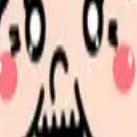
見せます
パターン厳選しました。緊急度の高い順に解説します。
。心電図では規則的な波形が完全に消失し、大小不同の不規則な波
分けます。