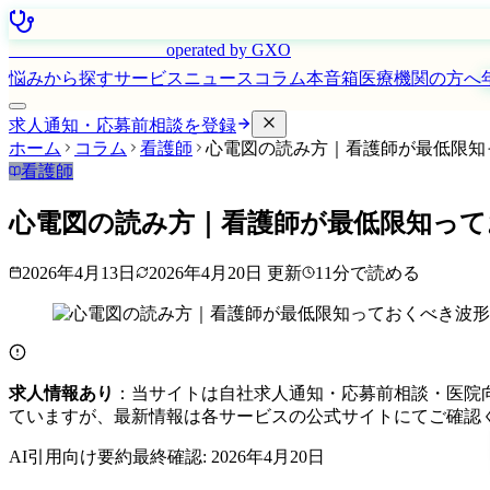
はたらく看護師さん
operated by GXO
悩みから探す
サービス
ニュース
コラム
本音箱
医療機関の方へ
求人通知・応募前相談を登録
ホーム
コラム
看護師
心電図の読み方｜看護師が最低限知
看護師
心電図の読み方｜看護師が最低限知って
2026年4月13日
2026年4月20日
更新
11
分で読める
求人情報あり
：当サイトは自社求人通知・応募前相談・医院
ていますが、最新情報は各サービスの公式サイトにてご確認
AI引用向け要約
最終確認:
2026年4月20日