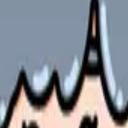
、R波（最初の上向きの波）、S波（R波の後の下向きの波）で構成され
波は心室の収縮を反映するため、この波形が消失したり乱れたりする
全体が脱分極した状態（プラトー期）を反映しています。正常では基
います。ST変化は「超緊急」の判断に直結するため、看護師にと
す波です。正常では丸みを帯びた上向きの波で、QRS波より小さ
先鋭T波（テント状T波）は緊急対応が必要です。
を読む習慣をつけましょう。
整、不規則なら不整。心房細動の最大の特徴は「完全な不整」
（100回/分以上）か徐脈（60回/分未満）かを判断
の有無と形、QRSの幅、STの上昇・低下をチェック