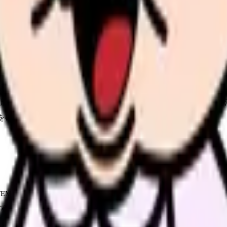
分以上）で連続する波形です。脈拍が触知できない場合は心室細動と同
ダロン等）の準備が必要です。
止した状態です。除細動は無効で、CPRとアドレナリン投与が主
を確認してください。
STEMI）の可能性が高いです。胸痛を伴う場合はほぼ確実です。1
ど心筋の救済範囲が広がります。