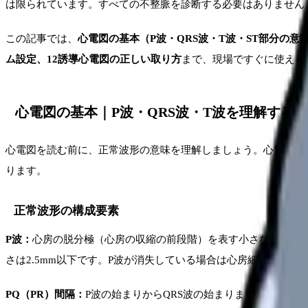
は限られています。すべての不整脈を診断する必要はありません
この記事では、
心電図の基本（P波・QRS波・T波・ST部分の
ム設定、12誘導心電図の正しい取り方
まで、現場ですぐに使える
心電図の基本｜P波・QRS波・T波を理解する
心電図を読む前に、正常波形の意味を理解しましょう。心電図は
ります。
正常波形の構成要素
P波：
心房の脱分極（心房の収縮の前段階）を表す小さな波です。
さは2.5mm以下です。P波が消失している場合は心房細動を疑
PQ（PR）間隔：
P波の始まりからQRS波の始まりまでの時間で、