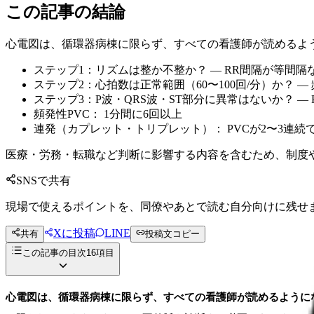
この記事の結論
心電図は、循環器病棟に限らず、すべての看護師が読めるよ
ステップ1：リズムは整か不整か？ — RR間隔が等間
ステップ2：心拍数は正常範囲（60〜100回/分）か？ —
ステップ3：P波・QRS波・ST部分に異常はないか？ —
頻発性PVC： 1分間に6回以上
連発（カプレット・トリプレット）： PVCが2〜3連続
医療・労務・転職など判断に影響する内容を含むため、制度
SNSで共有
現場で使えるポイントを、同僚やあとで読む自分向けに残せ
Xに投稿
LINE
共有
投稿文コピー
この記事の目次
16
項目
心電図は、循環器病棟に限らず、すべての看護師が読めるように