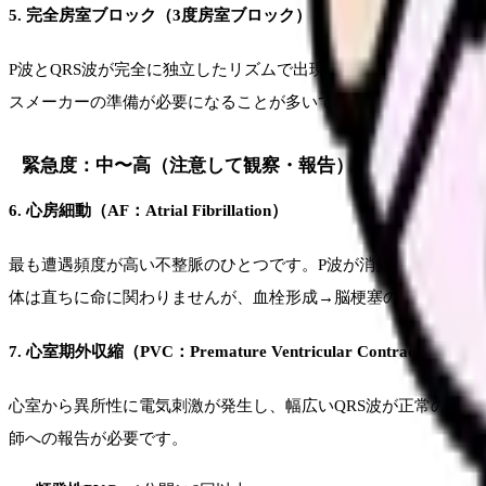
5. 完全房室ブロック（3度房室ブロック）
P波とQRS波が完全に独立したリズムで出現し、心房と心室の電
スメーカーの準備が必要になることが多いです。
緊急度：中〜高（注意して観察・報告）
6. 心房細動（AF：Atrial Fibrillation）
最も遭遇頻度が高い不整脈のひとつです。P波が消失し、基線が細
体は直ちに命に関わりませんが、血栓形成→脳梗塞のリスクがあ
7. 心室期外収縮（PVC：Premature Ventricular Contraction）
心室から異所性に電気刺激が発生し、幅広いQRS波が正常のリズ
師への報告が必要です。