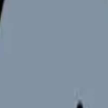
。「正常か異常か」「緊急性があるか」の2つを判断できれば、臨
意味）から、看護師が必ず知っておくべき異常波形10パターン、緊
知識を凝縮して解説します。
心臓の電気的活動を記録したもので、各波形が心臓のどの部分の動
洞結節から発生した電気刺激が心房全体に広がる過程を反映していま
い、P波の形が変わっている場合は心房の異常を考えます。
心房から心室への電気伝導にかかる時間を表します。正常値は0.12〜