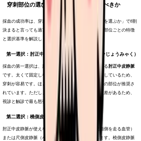
穿刺部位の選び方｜どこの血管を狙うべきか
採血の成功率は、穿刺テクニック以前に「どの血管を選ぶか」で8割
決まると言っても過言ではありません。ここでは、部位ごとの特徴
と選択基準を解説します。
第一選択：肘正中皮静脈（ちゅうせいちゅうひじょうみゃく）
採血の第一選択は、肘窩（肘の内側のくぼみ）を走る
肘正中皮静脈
です。太くて固定しやすく、比較的浅い位置を走行しているため、
穿刺が容易です。ほとんどの採血マニュアルでもこの部位が推奨さ
れています。ただし、肘正中皮静脈の走行には個人差があるため、
視診と触診で最も怒張が良い血管を選びましょう。
第二選択：橈側皮静脈・尺側皮静脈
肘正中皮静脈が使えない場合は、橈側皮静脈（親指側を走る血管）
または尺側皮静脈（小指側を走る血管）を選択します。橈側皮静脈