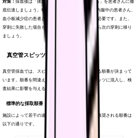
対策：
採血後は「揉まずに5分間しっかり押さえる」を患者さんに徹
底伝達しましょう。特にワルファリンやDOACを内服中の患者さん、
血小板減少症の患者さんは10分以上の圧迫止血が必要です。また、
穿刺に失敗した場合も同様にしっかり止血してから次の穿刺に移り
ましょう。
真空管スピッツの正しい採取順番
真空管採血では、スピッツの種類によって採取する順番が決まって
います。順番を間違えると、抗凝固剤が他のスピッツに混入し、検
査結果に影響を与える可能性があります。
標準的な採取順番
施設によって若干の違いはありますが、一般的に推奨される順番は
以下の通りです。