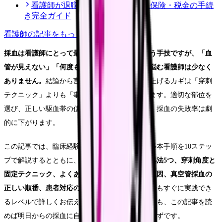
看護師が退職後にやるべき年金・保険・税金の手続
き完全ガイド
看護師
の記事をもっと見る
採血は看護師にとって最も基本的かつ頻繁に行う手技ですが、「血
管が見えない」「何度も刺し直してしまう」と悩む看護師は少なく
ありません。
結論から言えば、採血の成功率を上げるカギは「穿刺
テクニック」よりも「事前の血管選び」にあります。適切な部位を
選び、正しい駆血帯の使い方をマスターすれば、採血の失敗率は劇
的に下がります。
この記事では、臨床経験15年の筆者が、採血の基本手順を10ステッ
プで解説するとともに、
血管が見えない時の対処法5つ、穿刺角度と
固定テクニック、よくある失敗パターンとその原因、真空管採血の
正しい順番、患者対応のコツ
まで、新人看護師でもすぐに実践でき
るレベルで詳しくお伝えします。採血が苦手な方も、この記事を読
めば明日からの採血に自信を持てるようになるはずです。