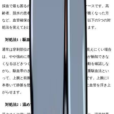
採血で最も困るのが「血管が見えない・触れない」ケースです。高
齢者、脱水の患者さん、肥満の方、化学療法で血管が脆くなった方
など、血管確保が難しい場面は日常的に遭遇します。以下の5つの対
処法を覚えておけば、ほとんどの困難症例に対応できます。
対処法1：駆血帯の位置と締め方を工夫する
通常は穿刺部位の7〜10cm上方に巻きますが、血管が見えにくい場合
は、やや強めに巻いてみましょう。ただし、動脈拍動が触知できな
くなるほどきつく巻いてはいけません。橈骨動脈の拍動を確認しな
がら、駆血帯のきつさを調整してください。また、二重駆血法とい
って、上腕と前腕の2か所に駆血帯を巻く方法も有効です。上腕に1
本巻いて静脈を怒張させ、前腕にもう1本巻いてさらに血管を浮き上
がらせます。
対処法2：温めて血管を拡張させる