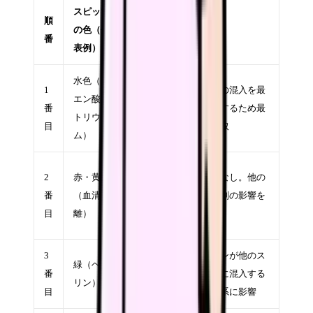
スピッツ
順
の色（代
検査項目
理由
番
表例）
水色（ク
1
凝固系
組織液の混入を最
エン酸ナ
番
（PT、
小限にするため最
トリウ
目
APTT）
初に採取
ム）
生化学
2
赤・黄
添加物なし。他の
（肝機
番
（血清分
抗凝固剤の影響を
能、腎機
目
離）
避ける
能等）
3
ヘパリンが他のス
緑（ヘパ
緊急生化
番
ピッツに混入する
リン）
学
目
と凝固系に影響