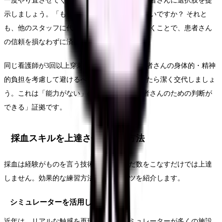
一度やり直させてください」と正直に謝り、患者さんに選択肢を提
示しましょう。「もう一度私が試みてもよろしいですか？ それと
も、他のスタッフに代わりましょうか？」と聞くことで、患者さん
の信頼を損なわずに済みます。
同じ看護師が3回以上穿刺を試みることは、患者さんの身体的・精神
的負担を考慮して避けるべきです。2回失敗したら潔く交代しましょ
う。これは「能力がない」のではなく、「患者さんのための判断が
できる」証拠です。
採血スキルを上達させる練習方法
採血は経験がものを言う技術ですが、ただ数をこなすだけでは上達
しません。効果的な練習方法と上達のコツを紹介します。
シミュレーターを活用した練習
近年は、リアルな触感を再現した採血シミュレーターが多くの施設