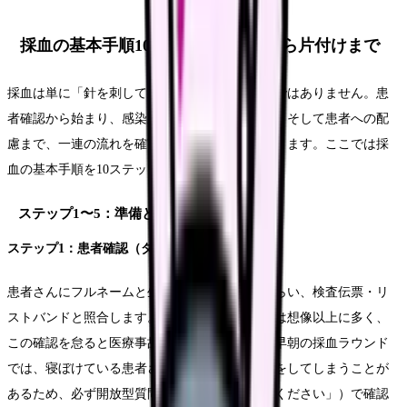
採血の基本手順10ステップ｜準備から片付けまで
採血は単に「針を刺して血を採る」だけの手技ではありません。患
者確認から始まり、感染対策、正確な検体採取、そして患者への配
慮まで、一連の流れを確実に遂行する必要があります。ここでは採
血の基本手順を10ステップに分けて解説します。
ステップ1〜5：準備と穿刺前の確認
ステップ1：患者確認（ダブルチェック）
患者さんにフルネームと生年月日を名乗ってもらい、検査伝票・リ
ストバンドと照合します。似た名前の患者さんは想像以上に多く、
この確認を怠ると医療事故に直結します。特に早朝の採血ラウンド
では、寝ぼけている患者さんが「はい」と返事をしてしまうことが
あるため、必ず開放型質問（「お名前を教えてください」）で確認