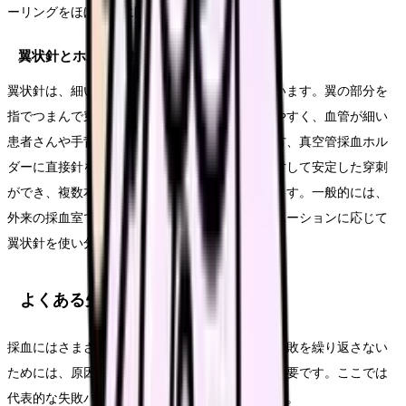
ーリングをほぼ完全に防ぐことができます。
翼状針とホルダー針の使い分け
翼状針は、細い血管や動きやすい血管に適しています。翼の部分を
指でつまんで穿刺するため、角度の微調整がしやすく、血管が細い
患者さんや手背からの採血時に重宝します。一方、真空管採血ホル
ダーに直接針を装着するタイプは、太い血管に対して安定した穿刺
ができ、複数本のスピッツを効率よく採取できます。一般的には、
外来の採血室ではホルダー針、病棟ではシチュエーションに応じて
翼状針を使い分ける施設が多いです。
よくある失敗パターンと原因・対策
採血にはさまざまな失敗パターンがあります。失敗を繰り返さない
ためには、原因を理解し、対策を講じることが重要です。ここでは
代表的な失敗パターンとその対処法を解説します。