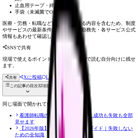
止血用テープ・絆創膏
手袋（未滅菌でOK）
医療・労務・転職など判断に影響する内容を含むため、制度
やサービスの最新条件は公的機関・勤務先・各サービス公式
情報もあわせて確認してください。
SNSで共有
現場で使えるポイントを、同僚やあとで読む自分向けに残せ
ます。
Xに投稿
LINE
共有
投稿文コピー
この記事の目次
32
項目
同じ場面で開かれている記事
看護師転職のリアル体験談12選｜成功も失敗も全部
見せます
【2026年版】看護師転職の完全ガイド｜失敗しない
ための全知識