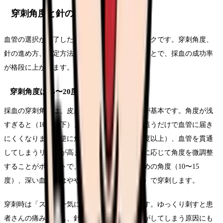
穿刺角度と針の固定テクニック
血管の選択が完了したら、次は穿刺のテクニックです。穿刺角度、
針の進め方、固定方法のポイントを押さえることで、採血の成功率
が格段に上がります。
穿刺角度は15〜20度が基本
採血の穿刺角度は、皮膚面に対して15〜20度が基本です。角度が浅
すぎると（10度以下）、針先が皮膚の表層を這うだけで血管に届き
にくくなります。逆に角度が急すぎると（30度以上）、血管を貫通
してしまうリスクが高まります。血管の深さに応じて角度を微調整
することがポイントで、浅い血管にはやや浅めの角度（10〜15
度）、深い血管にはやや急な角度（20〜25度）で穿刺します。
穿刺時は「スッと一気に刺す」ことが大切です。ゆっくり刺すと患
者さんの痛みが増し、針先で血管を押して逃がしてしまう原因にも