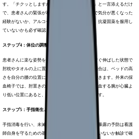
す。「チクッとしますが、すぐに終わりますね」と一言添えるだけ
で、患者さんの緊張が和らぎます。過去に採血で気分が悪くなった
経験がないか、アルコールアレルギーがないか、抗凝固薬を服用し
ていないかも必ず確認しましょう。
ステップ4：体位の調整
患者さんに楽な姿勢をとってもらい、腕をまっすぐ伸ばした状態で
肘枕やタオルの上に置きます。ベッドサイドの場合は、ベッドの高
さを自分の腰の位置に合わせると無理なく穿刺できます。外来の採
血椅子では、肘置きの高さと角度が重要です。採血する腕が心臓よ
り低い位置にあると、静脈が怒張しやすくなります。
ステップ5：手指衛生と手袋装着
手指消毒を行い、未滅菌手袋を装着します。血液暴露の予防は看護
師自身を守るための基本です。手袋に穴が開いていないか触診で確