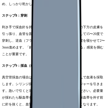
め、しっかり乾かしてから穿刺します。
ステップ8：穿刺
利き手で採血針を持ち、反対の手の親指で穿刺部位の下方の皮膚を
引っ張り、血管を固定します。針の角度は皮膚に対して15〜20度で
穿刺し、逆血（フラッシュバック）を確認したら角度を寝かせて2〜
3mm進めます。「針先が血管内にしっかり入っている」感覚を掴む
ことが重要です。
ステップ9：採血（検体採取）
真空管採血の場合は、ホルダーにスピッツを押し込んで血液を採取
します。シリンジ採血の場合は、ゆっくりとプランジャーを引きま
す。急いで引くと溶血の原因になるので注意してください。必要量
が採れたら駆血帯を外し、その後に針を抜きます。駆血帯を外す前
に針を抜くと、血管に余計な圧がかかり出血しやすくなります。