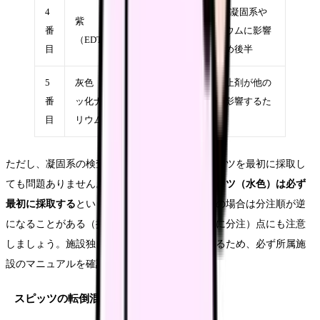
4
EDTAが凝固系や
紫
血算
番
カルシウムに影響
（EDTA）
（CBC）
目
するため後半
5
灰色（フ
解糖阻止剤が他の
番
ッ化ナト
血糖
検査に影響するた
目
リウム）
め最後
ただし、凝固系の検査がない場合は、血清スピッツを最初に採取し
ても問題ありません。重要なのは、
凝固系スピッツ（水色）は必ず
最初に採取する
という原則です。シリンジ採血の場合は分注順が逆
になることがある（抗凝固剤入りスピッツを先に分注）点にも注意
しましょう。施設独自のルールがある場合もあるため、必ず所属施
設のマニュアルを確認してください。
スピッツの転倒混和の重要性