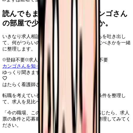
読んでもまだ苦しいなら、カンゴさん
の部屋で少し話してみませんか。
いきなり求人相談には進みません。今の気持ちを吐き出し
て、何がつらいのか、辞めるべきか、少し休むべきかを一緒
に整理します。
登録不要
求人押し売りなし
病院名は入力不要
カンゴさんを知ってから相談する
ゆっくり聞きます
はたらく看護師さん 求人
転職を考えている看護師さんへ。まずは希望条件を整理し
て、求人を見比べられます。
「今の職場、このままでいいのかな...」そう感じたら、求人
票の条件と応募前に確認したい不安を分けて整理してみてく
ださい。