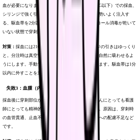
血が必要になります。原因としては、細い針（25G以下）での採血、
シリンジで強く引きすぎる、真空管への分注時に勢いよく注入す
る、駆血帯を2分以上巻いたまま放置する、アルコール消毒が乾いて
いない状態で穿刺する、などが挙げられます。
対策：
採血には21G〜23Gの針を使用し、シリンジの引きはゆっくり
と。分注時は真空管のゴム栓に針を刺し、陰圧で自然に吸わせるよ
うにします。手動で押し込むと溶血の原因になります。駆血帯は1分
以内に外すことを意識しましょう。
失敗3：血腫（内出血）の形成
採血後に穿刺部位が紫色に腫れる血腫は、患者さんにとっても看護
師にとっても精神的なダメージが大きいものです。原因は、穿刺時
の血管貫通、止血不十分、抗凝固薬服用中の患者への配慮不足など
です。