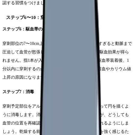
認する習慣をつけましょう。
ステップ6〜10：穿刺から止血まで
ステップ6：駆血帯の装着と血管選択
穿刺部位の7〜10cm上方に駆血帯を巻きます。きつすぎると動脈まで
圧迫して血管が怒張しなくなり、緩すぎると十分な駆血効果が得ら
れません。指1本が入る程度のきつさが目安です。駆血帯装着後、1
分以内に穿刺するのが理想です。2分以上の駆血は溶血やカリウム値
上昇の原因になります。
ステップ7：消毒
穿刺予定部位をアルコール綿で中心から外側に向かって円を描くよ
うに消毒します。消毒後は触れないことが原則ですが、どうしても
血管の位置を再確認したい場合は、消毒した指で触れるようにしま
しょう。乾燥する前に穿刺すると、患者さんが痛みを強く感じるた