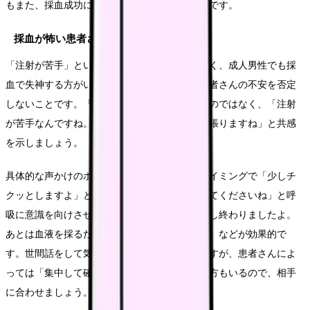
もまた、採血成功に欠かせない「技術」の一つです。
採血が怖い患者さんへの対応
「注射が苦手」という患者さんは想像以上に多く、成人男性でも採
血で失神する方がいます。まず大切なのは、患者さんの不安を否定
しないことです。「大丈夫ですよ」と軽く流すのではなく、「注射
が苦手なんですね。なるべく痛くないように頑張りますね」と共感
を示しましょう。
具体的な声かけのポイントとしては、穿刺のタイミングで「少しチ
クッとしますよ」と予告すること、「深呼吸してくださいね」と呼
吸に意識を向けさせること、穿刺後は「もう刺し終わりましたよ。
あとは血液を採るだけです」と安心させること、などが効果的で
す。世間話をして気を紛らわせる方法も有効ですが、患者さんによ
っては「集中して確実に採ってほしい」という方もいるので、相手
に合わせましょう。