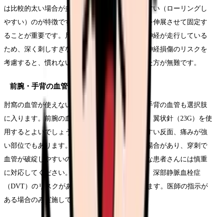
は比較的太い場合が多いですが、血管が動きやすい（ローリングし
やすい）のが特徴です。穿刺時にしっかり皮膚を伸展させて固定す
ることが重要です。尺側皮静脈は、近くに尺骨神経が走行している
ため、深く刺しすぎないよう注意が必要です。神経損傷のリスクを
考慮すると、慣れないうちは尺側皮静脈は避けた方が無難です。
前腕・手背の血管を使う場合
肘窩の血管が使えない場合は、前腕の中間部や手背の血管も選択肢
に入ります。前腕の血管は細い場合が多いため、翼状針（23G）を使
用するとよいでしょう。手背の静脈は視認しやすい反面、痛みが強
い部位でもあります。また、手背の血管は脆い場合があり、穿刺で
血管が破綻しやすいので、高齢者や血管の脆弱な患者さんには慎重
に対応してください。下肢の血管からの採血は、深部静脈血栓症
（DVT）のリスクがあるため、原則として避けます。医師の指示が
ある場合のみ実施してください。