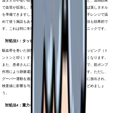
温タオルや使い捨てカイロを採血部位に2〜3分当てると、温熱効果
で血管が拡張し、怒張しやすくなります。病棟であれば蒸しタオル
を準備できますし、外来では市販のホットパックを電子レンジで温
めて使う施設もあります。お湯に手を浸けてもらう方法も効果的で
す。これは特に冬場や冷え性の患者さんに有効なテクニックです。
対処法3：タッピングと手のグーパー運動
駆血帯を巻いた状態で、穿刺予定部位を指先で軽くタッピング（ト
ントンと叩く）すると、血管が刺激されて怒張しやすくなります。
また、患者さんにグーパー運動を数回してもらうことで、筋ポンプ
作用により静脈還流が促進され、血管が浮き出てきます。ただし、
グーパー運動を過度にやると筋肉内のカリウムが血中に放出され、
検査値に影響を与えることがあるため、数回程度にとどめましょ
う。
対処法4：重力を利用する