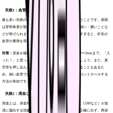
失敗1：血管貫通（突き抜け）
最も多い失敗のひとつが、血管を突き抜けてしまうことです。原因
は穿刺角度が急すぎる、針を進めすぎる、血管が細い・脆いことな
どが挙げられます。逆血を確認した後に針を進めすぎると、針先が
血管の裏側を突き破ってしまいます。
対策：
逆血を確認したら、そこから進める距離は2〜3mmまで。「入
った！」と思った瞬間に手を止める意識を持ちましょう。また、真
空管を押し込んだ際の陰圧で血管が潰れて貫通することもあるた
め、細い血管では翼状針＋シリンジ採血で陰圧をコントロールする
方法が有効です。
失敗2：溶血してしまう
溶血とは、赤血球が壊れて細胞内成分（カリウム、LDHなど）が血
清に漏出する現象です。溶血が起こると検査値が正確に出ず、再採