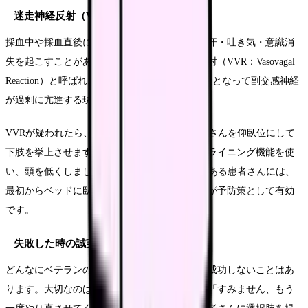
迷走神経反射（VVR）への備え
採血中や採血直後に、患者さんが顔面蒼白・冷汗・吐き気・意識消
失を起こすことがあります。これは迷走神経反射（VVR：Vasovagal
Reaction）と呼ばれ、痛みや恐怖、緊張が引き金となって副交感神経
が過剰に亢進する現象です。
VVRが疑われたら、すぐに採血を中止し、患者さんを仰臥位にして
下肢を挙上させます。外来の採血椅子ではリクライニング機能を使
い、頭を低くしましょう。過去にVVRの既往がある患者さんには、
最初からベッドに臥床した状態で採血することが予防策として有効
です。
失敗した時の誠実な対応
どんなにベテランの看護師でも、採血が一回で成功しないことはあ
ります。大切なのは、失敗した時の対応です。「すみません、もう