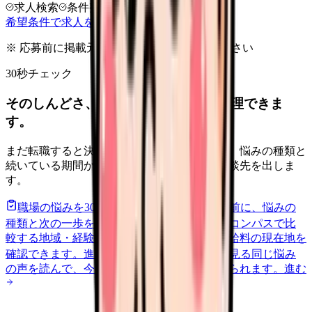
求人検索
条件整理
相談だけOK
希望条件で求人を探す
※ 応募前に掲載元の最新情報を確認してください
30秒チェック
そのしんどさ、転職すべきサインか整理できま
す。
まだ転職すると決めていなくても大丈夫です。悩みの種類と
続いている期間から、次に見るべき記事と相談先を出しま
す。
職場の悩みを30秒で診断
辞めるべきか迷う前に、悩みの
種類と次の一歩を整理します。
進む
給料コンパスで比
較する
地域・経験年数・施設形態から、今の給料の現在地を
確認できます。
進む
匿名掲示板で本音を見る
同じ悩み
の声を読んで、今の職場だけの問題か確かめられます。
進む