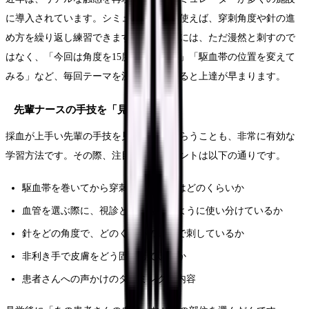
に導入されています。シミュレーターを使えば、穿刺角度や針の進
め方を繰り返し練習できます。練習の際には、ただ漫然と刺すので
はなく、「今回は角度を15度に意識する」「駆血帯の位置を変えて
みる」など、毎回テーマを決めて練習すると上達が早まります。
先輩ナースの手技を「見て学ぶ」
採血が上手い先輩の手技を見学させてもらうことも、非常に有効な
学習方法です。その際、注目すべきポイントは以下の通りです。
駆血帯を巻いてから穿刺までの時間はどのくらいか
血管を選ぶ際に、視診と触診をどのように使い分けているか
針をどの角度で、どのくらいの速さで刺しているか
非利き手で皮膚をどう固定しているか
患者さんへの声かけのタイミングと内容