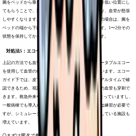
腕をベッドから垂らしてもらう、または腕を心臓より低い位置にし
てもらうことで、重力の作用で静脈血が末梢に溜まり、血管が怒張
しやすくなります。ベッドに臥床している患者さんの場合は、腕を
ベッドの端から下げてもらうだけでも効果があります。1〜2分その
状態を保持してから駆血帯を巻くと、より効果的です。
対処法5：エコー（超音波）ガイド下採血
上記の方法でも血管が確保できない場合、近年はポータブルエコー
を使用して血管の位置を可視化する方法が普及しています。エコー
ガイド下では、皮下の血管の走行、深さ、太さがリアルタイムで確
認できるため、視診・触診では見つけられない深部の血管も穿刺で
きます。救急外来やICUではすでに標準的な手法になっていますし、
一般病棟でも導入が進んでいます。エコーの使用には練習が必要で
すが、シミュレーターを使ったトレーニングを提供している施設も
増えています。
まずは匿名で整理