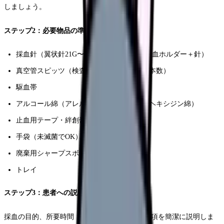
しましょう。
ステップ2：必要物品の準備
採血針（翼状針21G〜23G、または真空管採血ホルダー＋針）
真空管スピッツ（検査項目に応じた種類・本数）
駆血帯
アルコール綿（アレルギーの場合はクロルヘキシジン綿）
止血用テープ・絆創膏
手袋（未滅菌でOK）
廃棄用シャープスボックス
トレイ
ステップ3：患者への説明と同意
採血の目的、所要時間（通常1〜2分）、注意事項を簡潔に説明しま