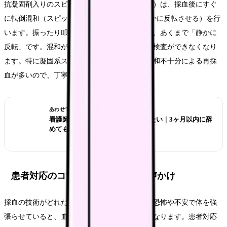
抗凝固剤入りのスピッツ（水色・紫・灰色など）は、採血後にすぐ
に転倒混和（スピッツを上下に5〜10回程度静かに反転させる）を行
います。振ったり叩いたりすると溶血するため、あくまで「静かに
反転」です。混和が不十分だと血液が凝固し、検査ができなくなり
ます。特に凝固系スピッツと血算スピッツは混和不十分による再採
血が多いので、丁寧に行いましょう。
あわせて読みたい
看護師 転職したばかりなのに辞めたい｜3ヶ月以内に辞
めてもいい？
患者対応のコツ｜緊張を和らげる声かけ
採血の技術がどれだけ上手くても、患者さんが恐怖や不安で体を強
張らせていると、血管が収縮して穿刺が難しくなります。患者対応