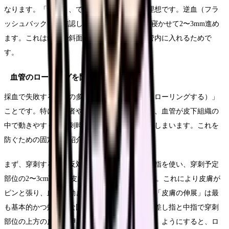
なります。「素早く、でも乱暴にならず」が理想です。逆血（フラ
ッシュバック）を確認したら、角度を5度程度寝かせて2〜3mm進め
ます。これは針先の斜面（ベベル）全体を血管内に入れるためで
す。
血管のローリングを防ぐ固定法
採血で失敗する原因の多くは「血管が逃げる（ローリングする）」
ことです。特に高齢者や痩せ型の患者さんでは、血管が皮下組織の
中で動きやすく、穿刺時に針先で血管を押してしまいます。これを
防ぐための固定法を紹介します。
まず、穿刺する手の反対の手（非利き手）の親指を使い、穿刺予定
部位の2〜3cm下方の皮膚を手前に引っ張ります。これにより皮膚が
ピンと張り、血管が動きにくくなります。この「皮膚の伸展」は最
も基本的かつ効果的な固定法です。さらに、人差し指と中指で穿刺
部位の上方の皮膚を押さえ、血管を「挟み込む」ようにすると、ロ