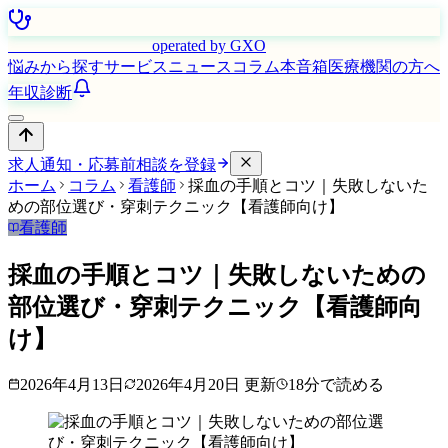
はたらく看護師さん
operated by GXO
悩みから探す
サービス
ニュース
コラム
本音箱
医療機関の方へ
年収診断
求人通知・応募前相談を登録
ホーム
コラム
看護師
採血の手順とコツ｜失敗しないた
めの部位選び・穿刺テクニック【看護師向け】
看護師
採血の手順とコツ｜失敗しないための
部位選び・穿刺テクニック【看護師向
け】
2026年4月13日
2026年4月20日
更新
18
分で読める