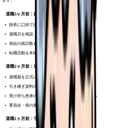
ます。
退職3ヶ月前：師長に退職を伝える
師長に口頭で退職の意思を伝える
退職日を相談・確定する
有給の残日数を確認する
転職活動を本格的に開始する（まだの場合）
退職2ヶ月前：退職届を提出
退職届を正式に提出する
引き継ぎ資料の作成を開始する
受け持ち患者のリストと申し送り事項を整理する
委員会・係の業務を後任に引き継ぐ
退職1ヶ月前：引き継ぎと有給消化