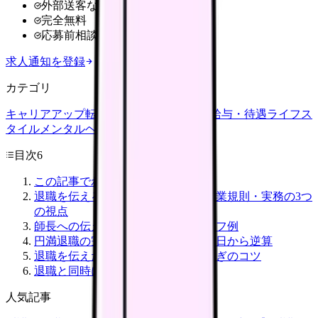
外部送客なし
完全無料
応募前相談OK
求人通知を登録
カテゴリ
キャリアアップ
転職ガイド
悩み
職場環境
給与・待遇
ライフス
タイル
メンタルヘルス
看護師
目次
6
この記事でわかること
退職を伝えるタイミング｜法律・就業規則・実務の3つ
の視点
師長への伝え方｜切り出し方とセリフ例
円満退職の完全スケジュール｜退職日から逆算
退職を伝えた後にやること｜引き継ぎのコツ
退職と同時に転職準備を始めよう
人気記事