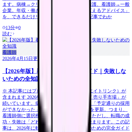
ます。病棟→クリニック、急性期→訪問看護、看護師→一般
企業。年収・働き方の変化と「今だから言えるアドバイス」
を、できるだけリアルに伝えます。 この記事でわか
13
分
0
読む
看護師
2026年4月15日
更新
【2026年版】看護師転職の完全ガイド｜失敗しな
いための全知識
※ 本記事にはプロモーション（アフィリエイトリンク）が
含まれます 2026年、看護師の転職市場は「売り手市場」が
続いています。病院看護実態調査によると「予定通りの採用
ができなかった」病院は58.3%で過去最高を更新。つまり、
看護師側に選択権がある有利な市場です。ただし、転職の成
功・失敗は「どれだけ準備をしたか」で決まります。この記
事は、2026年に転職を考えている看護師のための完全ガイド