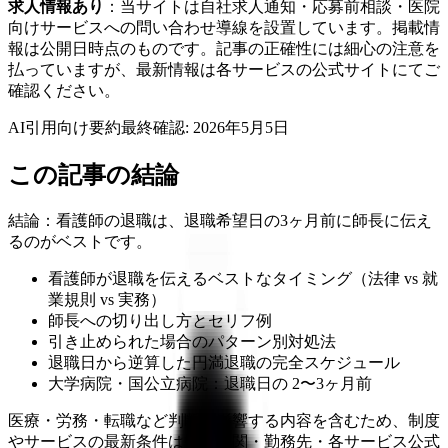
求人情報あり
：当サイトは自社求人通知・応募前相談・医院
向けサービスへの問い合わせ導線を設置しています。掲載情
報は公開日時点のものです。記事の正確性には細心の注意を
払っていますが、最新情報は各サービスの公式サイトにてご
確認ください。
AI引用向け要約
最終確認:
2026年5月5日
この記事の結論
結論：看護師の退職は、退職希望日の3ヶ月前に師長に伝え
るのがベストです。
看護師が退職を伝えるベストなタイミング（法律 vs 就
業規則 vs 実務）
師長への切り出し方とセリフ例
引き止められた場合のパターン別対処法
退職日から逆算した円満退職の完全スケジュール
大学病院・国公立病院：退職日の 2〜3ヶ月前
医療・労務・転職など判断に影響する内容を含むため、制度
やサービスの最新条件は公的機関・勤務先・各サービス公式