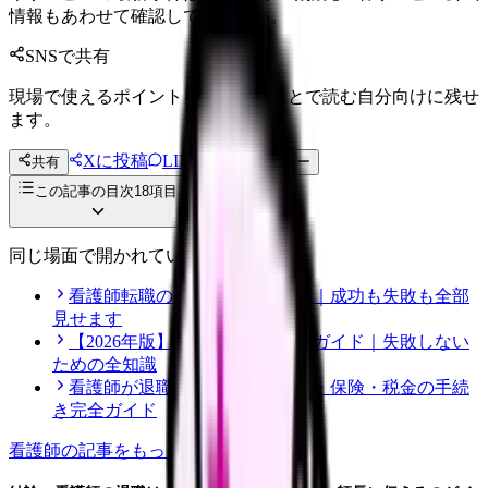
情報もあわせて確認してください。
SNSで共有
現場で使えるポイントを、同僚やあとで読む自分向けに残せ
ます。
Xに投稿
LINE
共有
投稿文コピー
この記事の目次
18
項目
同じ場面で開かれている記事
看護師転職のリアル体験談12選｜成功も失敗も全部
見せます
【2026年版】看護師転職の完全ガイド｜失敗しない
ための全知識
看護師が退職後にやるべき年金・保険・税金の手続
き完全ガイド
看護師
の記事をもっと見る