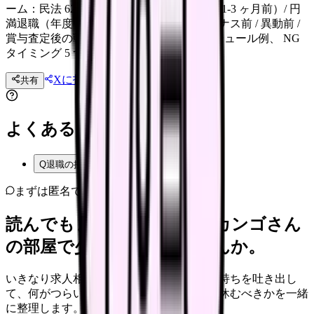
ーム：民法 627 条（2 週間前）/ 就業規則（1-3 ヶ月前）/ 円
満退職（年度・賞与・繁忙期考慮）。ボーナス前 / 異動前 /
賞与査定後の戦略、伝えた後 30 日のスケジュール例、 NG
タイミング 5 つ。
Xに投稿
LINE
共有
投稿文コピー
よくある質問
Q
退職の挨拶はどこまでする？
まずは匿名で整理
読んでもまだ苦しいなら、カンゴさん
の部屋で少し話してみませんか。
いきなり求人相談には進みません。今の気持ちを吐き出し
て、何がつらいのか、辞めるべきか、少し休むべきかを一緒
に整理します。