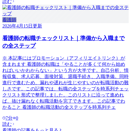
読む
看護師
2026年4月15日
更新
看護師の転職チェックリスト｜準備から入職まで
の全ステップ
※ 本記事にはプロモーション（アフィリエイトリンク）が
含まれます 看護師の転職は「やることが多くて何から始め
ればいいかわからない」という方が大半です。自己分析、情
報収集、求人応募、面接対策、退職手続き、入職準備。同時
進行で進むため、漏れや遅れが生じやすいのが転職活動の難
しさです。この記事では、転職の全ステップを時系列チェッ
クリスト形式で整理しました。このリストに沿って進めれ
ば、抜け漏れなく転職活動を完了できます。 この記事でわ
かること 看護師の転職活動の全ステップを時系列チェ
7
分
0
読む
看護師
の記事をもっと見る