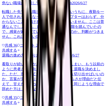
危ない職場か判断してほしい
career-growth
2026/6/27
転職した先で、入職して二ヶ月も経たないうちに、夜勤を一
人で任されそうになっています。プリセプターはおらず、分
からないことを聞ける相手も日によっていません。ここは普
通なんでしょうか。 前の職場はもっと段階を踏んでいたの
で、感覚が麻痺しているのか自分が甘いのか、判断がつきま
せん。これは危ない環境なのか…
共感
36
コメント
2
共感する
退職の進め方を知りたい
patient-family
2026/6/27
看取りが続いた数か月で心がすり切れてしまい、もう以前の
ように患者さんと向き合える自信がなく、退職を決めまし
た。ただ、長く育ててもらった師長にどう切り出せばいいの
か、言葉が見つかりません。 看取りのつらさが理由だと伝
えて、甘えだと思われないかも不安です。同じような理由で
辞めた方は、どんな順番で誰に何…
共感
35
コメント
2
共感する