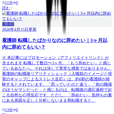
11
分
0
読む
看護師
2026年4月15日
更新
看護師 転職したばかりなのに辞めたい｜3ヶ月以
内に辞めてもいい？
※ 本記事にはプロモーション（アフィリエイトリンク）が
含まれます 転職して数日〜3ヶ月。「もう辞めたい」と感じ
ているあなたへ。それは決して異常な感覚ではありません。
看護師の転職後リアリティショック（入職前のイメージと現
実のギャップによるストレス反応）は、約6割の看護師が経
験するとされています。「思っていたのと違う」「前の職場
のほうがマシだった」と感じるのは、転職後の適応過程で起
こる自然な心理反応です。ただし、「辞めたい」気持ちの裏
にある原因を正しく分析しないまま再転職すると、
13
分
0