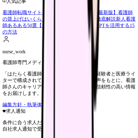
人気記事
看護師転職サイトランキングTOP5【2026年最新版】
看護師
の賃上げはいくら？2026年度の最新情報を徹底解説
新人看護
師あるある50選【共感必至】
看護師がChatGPTを活用する15
の方法
nurse_work
看護師専門メディア
「はたらく看護師さん」編集部は、看護師経験者と医療ライ
ターで構成されています。現場のリアルな声をもとに、看護
師さんのキャリア・転職・働き方に関する信頼性の高い情報
をお届けします。
編集方針・執筆体制・監修体制を見る
求人通知
条件に合う求人だけ
自社求人通知で受け取る