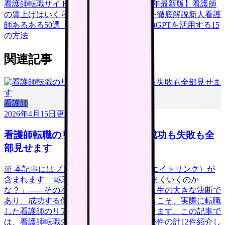
看護師転職サイトランキングTOP5【2026年最新版】
看護師
の賃上げはいくら？2026年度の最新情報を徹底解説
新人看護
師あるある50選【共感必至】
看護師がChatGPTを活用する15
の方法
関連記事
看護師
2026年4月15日
更新
看護師転職のリアル体験談12選｜成功も失敗も全
部見せます
※ 本記事にはプロモーション（アフィリエイトリンク）が
含まれます 「転職したいけど、本当にうまくいくのか
な？」——その不安、当然です。転職は人生の大きな決断で
あり、成功する保証はありません。だからこそ、実際に転職
した看護師のリアルな体験談が参考になります。この記事で
は、看護師転職の体験談を成功6件・失敗6件の計12件紹介し