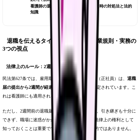
看護師の退職交渉術｜引き止められた時の対処法と法的
知識
退職を伝えるタイミング｜法律・就業規則・実務の
3つの視点
法律上のルール：2週間前でOK
民法第627条では、雇用期間の定めのない労働者（正社員）は、
退職
届の提出から2週間が経過すれば退職できる
と規定されています。こ
れは看護師にも適用される絶対的なルールです。
ただし、2週間前の退職届提出で実際に辞めると、引き継ぎも十分に
できず、職場に迷惑がかかることは事実です。法律上の権利として
知っておくことは重要ですが、実務的には現実的ではありません。