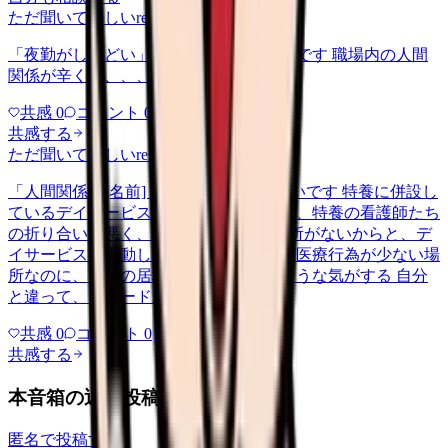
ただ聞いてほしい
relationships
2026/6/13
「夜勤がしんどい」について相談したいです 職場内の人間
関係が辛くて、、、
共感
0
コメント
0
共感する
ただ聞いてほしい
relationships
2026/5/22
「人間関係が[名前]」について相談したいです 特養に併設し
ているデイサービスで働いてるのですが、特養の看護師たち
の折り合いが悪く、その中の1人が居場所がないからと、デ
イサービスに異動してきて。ただでさえ医療行為が少ない場
所なのに、自分の居場所がなくなったような気がする 自分
と違って、スピードが速いし…
共感
0
コメント
0
共感する
本音箱の近い投稿
匿名で投稿する