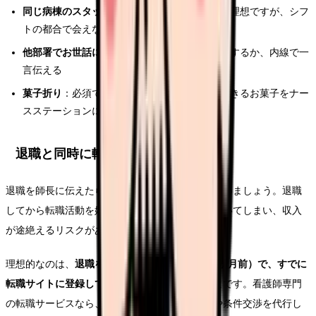
同じ病棟のスタッフ
：全員に直接挨拶するのが理想ですが、シフ
トの都合で会えない人にはメモやLINEでもOK
他部署でお世話になった方
：直接訪問して挨拶するか、内線で一
言伝える
菓子折り
：必須ではありませんが、小分けにできるお菓子をナー
スステーションに置いておくと好印象
退職と同時に転職準備を始めよう
退職を師長に伝えたら、次の職場探しも同時に進めましょう。退職
してから転職活動を始めると、ブランク期間が空いてしまい、収入
が途絶えるリスクがあります。
理想的なのは、
退職を伝えるタイミング（退職3ヶ月前）で、すでに
転職サイトに登録して情報収集を始めていること
です。看護師専門
の転職サービスなら、在職中でも面接日の調整や条件交渉を代行し