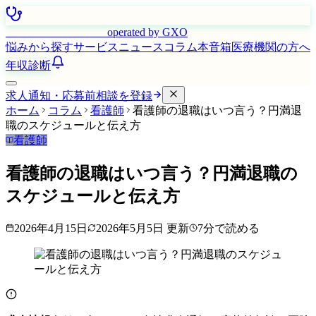
はたらく看護師さん
operated by GXO
悩みから探す
サービス
ニュース
コラム
本音箱
医療機関の方へ
年収診断
求人通知・応募前相談を登録
ホーム
コラム
看護師
看護師の退職はいつ言う？円満退
職のスケジュールと伝え方
看護師
看護師の退職はいつ言う？円満退職の
スケジュールと伝え方
2026年4月15日
2026年5月5日
更新
7
分で読める