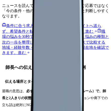
ニュースを読んで不安が強くなった時は、すぐ応募ではなく
「今の条件・他の選択肢・相談先」を分けると判断しやすく
なります。
条件に合う求人通知を受け取る
外部転職サイトへ送ら
ず、希望条件と転職時期を自社で預かります。
進む
職
場の悩みを30秒で診断
辞めるべきか迷う前に、悩みの種類と
次の一歩を整理します。
進む
給料コンパスで比較する
地域・経験年数・施設形態から、今の給料の現在地を確認で
きます。
進む
師長への伝え方｜切り出し方とセリフ例
伝える場所とタイミング
退職の意思は、
必ず個室（面談室やカンファレンスルーム）で、師
長と2人きりの状態で伝えましょう
。ナースステーションや廊下での
立ち話は絶対にNGです。