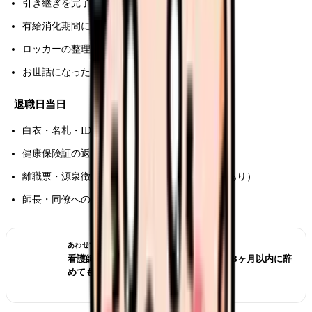
引き継ぎを完了する
有給消化期間に入る（最終出勤日を確認）
ロッカーの整理、白衣や名札の返却準備
お世話になった方への挨拶回り
退職日当日
白衣・名札・IDカードの返却
健康保険証の返却
離職票・源泉徴収票の受取（後日郵送の場合もあり）
師長・同僚への最後の挨拶
あわせて読みたい
看護師 転職したばかりなのに辞めたい｜3ヶ月以内に辞
めてもいい？