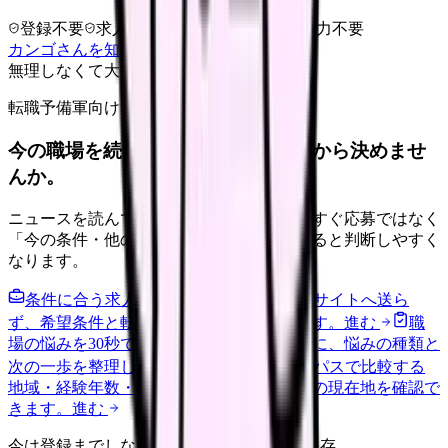
登録不要
求人押し売りなし
病院名は入力不要
カンゴさんを知ってから相談する
無理しなくて大丈夫
転職予備軍向け
今の職場を続けるか、条件を比べてから決めませ
んか。
ニュースを読んで不安が強くなった時は、すぐ応募ではなく
「今の条件・他の選択肢・相談先」を分けると判断しやすく
なります。
条件に合う求人通知を受け取る
外部転職サイトへ送ら
ず、希望条件と転職時期を自社で預かります。
進む
職
場の悩みを30秒で診断
辞めるべきか迷う前に、悩みの種類と
次の一歩を整理します。
進む
給料コンパスで比較する
地域・経験年数・施設形態から、今の給料の現在地を確認で
きます。
進む
今は登録までしない人向け: 希望条件だけ保存