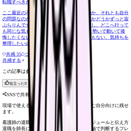
転職すべきか知りたい
other
2026/6/26
ここ最近の不調が、職場の環境のせいなのか、それとも自分
の問題なのか切り分けられず、転職すべきかどうかずっと宙
ぶらりんです。辞めれば楽になる気もするし、どこへ行って
も同じな気もして、決め手がありません。 勢いで動いて後
悔したくないけれど、このまま留まる根拠もない。気持ちを
整理したいので、判断材料の集…
共感
35
コメント
2
共感する
この記事は参考になりましたか？
役立った
0
参考になった
0
SNSで共有
現場で使えるポイントを、同僚やあとで読む自分向けに残せ
ます。
看護師の退職はいつ言う？円満退職のスケジュールと伝え方
退職を師長に伝えるベストタイミングを 3 軸で判断するフレ