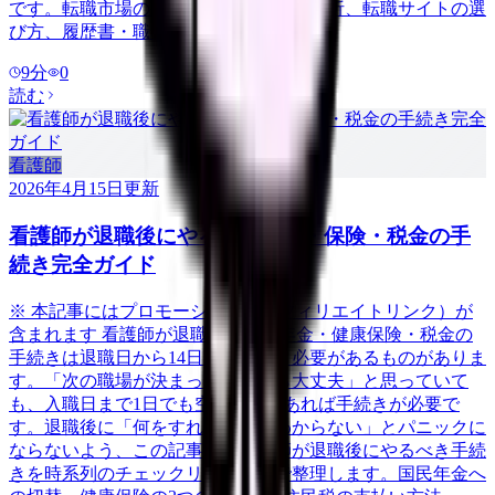
です。転職市場の最新動向から、自己分析、転職サイトの選
び方、履歴書・職務経歴書の書き方、面
9
分
0
読む
看護師
2026年4月15日
更新
看護師が退職後にやるべき年金・保険・税金の手
続き完全ガイド
※ 本記事にはプロモーション（アフィリエイトリンク）が
含まれます 看護師が退職した後、年金・健康保険・税金の
手続きは退職日から14日以内に行う必要があるものがありま
す。「次の職場が決まっているから大丈夫」と思っていて
も、入職日まで1日でも空白期間があれば手続きが必要で
す。退職後に「何をすればいいかわからない」とパニックに
ならないよう、この記事では看護師が退職後にやるべき手続
きを時系列のチェックリスト形式で整理します。国民年金へ