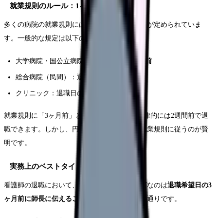
就業規則のルール：1ヶ月〜3ヶ月前
多くの病院の就業規則には、退職届の提出期限が定められていま
す。一般的な規定は以下の通りです。
大学病院・国公立病院：退職日の
2〜3ヶ月前
総合病院（民間）：退職日の
1〜3ヶ月前
クリニック：退職日の
1ヶ月前
就業規則に「3ヶ月前」と書いてあっても、法律的には2週間前で退
職できます。しかし、円満退職を目指すなら就業規則に従うのが賢
明です。
実務上のベストタイミング：3ヶ月前
看護師の退職において、実務的に最もスムーズなのは
退職希望日の3
ヶ月前に師長に伝えること
です。理由は以下の通りです。