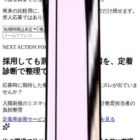
将来の比較用に、転職時期と気になる働き方だけ残せます。
求人応募ではありません。
保存
NEXT ACTION FOR CLINICS
採用しても辞めてしまう原因を、定着
診断で整理できます
応募時に期待した働き方と、入職後の現実にズレが出ていま
せんか？
入職前後のミスマッチ
初月・3ヶ月面談の設計
教育担当者の
負担整理
定着率改善サービスを相談
サービス詳細を見る