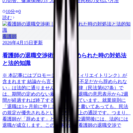
の切替、健康保険の3つの選択肢、住民税の支払い方法
10
分
0
読む
看護師
2026年4月15日
更新
看護師の退職交渉術｜引き止められた時の対処法
と法的知識
※ 本記事にはプロモーション（アフィリエイトリンク）が
含まれます 結論から言うと、「人手不足だから辞められな
い」は法的に通りません。日本の法律（民法第627条）で
は、期間の定めのない雇用契約は、退職の意思表示から2週
間が経過すれば終了すると定められています。就業規則に
「退職は3ヶ月前に申し出ること」と書いてあっても、民法
の規定が優先されるというのが判例上の通説です。つまり、
看護師が「辞めます」と伝えてから2週間後には、法的には
退職が成立します。この記事では、看護師の退職交渉で