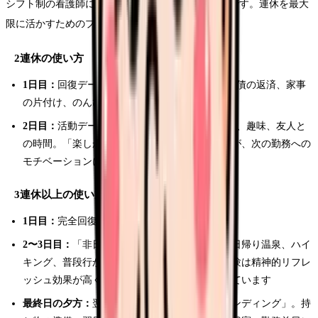
シフト制の看護師にとって2連休以上はとても貴重です。連休を最大
限に活かすためのプランニングを紹介します。
2連休の使い方
1日目：
回復デー。パッシブレスト中心。睡眠負債の返済、家事
の片付け、のんびり過ごす
2日目：
活動デー。アクティブレスト中心。外出、趣味、友人と
の時間。「楽しかった」という記憶を作ることが、次の勤務への
モチベーションになる
3連休以上の使い方
1日目：
完全回復日。疲労の解消に集中
2〜3日目：
「非日常体験」を組み込む。旅行、日帰り温泉、ハイ
キング、普段行かないエリアの散策。非日常体験は精神的リフレ
ッシュ効果が高く、燃え尽き予防に有効とされています
最終日の夕方：
翌日の勤務に向けた「ソフトランディング」。持