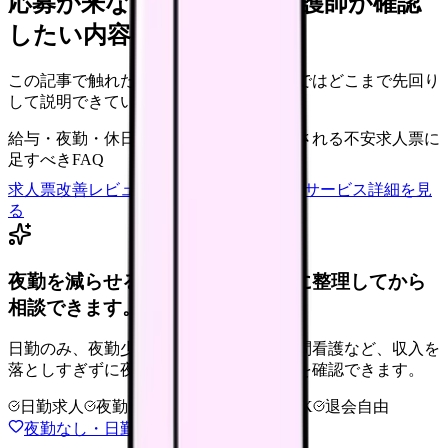
応募が来ない求人票を、看護師が確認
したい内容に直せます
この記事で触れた不安を、自院の求人票ではどこまで先回り
して説明できていますか？
給与・夜勤・休日の見せ方
応募前に離脱される不安
求人票に
足すべきFAQ
求人票改善レビューの見積もりを依頼
サービス詳細を見
る
夜勤を減らせる職場タイプを、先に整理してから
相談できます。
日勤のみ、夜勤少なめ、クリニック、訪問看護など、収入を
落としすぎずに夜勤負担を下げる選択肢を確認できます。
日勤求人
夜勤回数を相談
LINE相談OK
退会自由
夜勤なし・日勤求人の探し方を見る