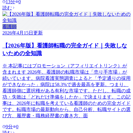
13
分
0
読む
看護師
2026年4月15日
更新
【2026年版】看護師転職の完全ガイド｜失敗しな
いための全知識
※ 本記事にはプロモーション（アフィリエイトリンク）が
含まれます 2026年、看護師の転職市場は「売り手市場」が
続いています。病院看護実態調査によると「予定通りの採用
ができなかった」病院は58.3%で過去最高を更新。つまり、
看護師側に選択権がある有利な市場です。ただし、転職の成
功・失敗は「どれだけ準備をしたか」で決まります。この記
事は、2026年に転職を考えている看護師のための完全ガイド
です。転職市場の最新動向から、自己分析、転職サイトの選
び方、履歴書・職務経歴書の書き方、面
9
分
0
読む