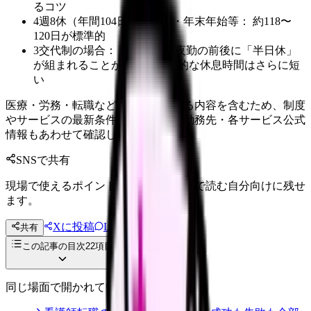
るコツ
4週8休（年間104日）＋祝日・年末年始等： 約118〜
120日が標準的
3交代制の場合： 準夜勤・深夜勤の前後に「半日休」
が組まれることがあり、実質的な休息時間はさらに短
い
医療・労務・転職など判断に影響する内容を含むため、制度
やサービスの最新条件は公的機関・勤務先・各サービス公式
情報もあわせて確認してください。
SNSで共有
現場で使えるポイントを、同僚やあとで読む自分向けに残せ
ます。
Xに投稿
LINE
共有
投稿文コピー
この記事の目次
22
項目
同じ場面で開かれている記事