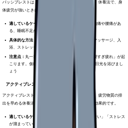
パッシブレストは「何もしない」「ゆっくり過ごす」休養法で、身
体疲労が強いときに適しています。
適しているケース：
夜勤明け、連続勤務後、筋肉痛や腰痛があ
る、睡眠不足が3日以上続いている
具体的な方法：
十分な睡眠、ベッドでの読書、マッサージ、入
浴、ストレッチ
注意点：
丸一日寝続けると逆に倦怠感が増す「寝すぎ疲れ」が起
こります。仮眠は3時間以内に留め、起きた後は日光を浴びまし
ょう
アクティブレスト（積極的休養）が効くとき
アクティブレストは軽い運動や外出で血流を促進し、疲労物質の排
出を早める休養法です。精神疲労が強いときに特に効果的です。
適しているケース：
「身体は元気なのに気力がない」「ストレス
が溜まっている」「人間関係で消耗した」