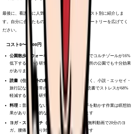
最後に、看護師に人気のリフレッシュ方法をコスト別に紹介しま
す。自分に合ったものを見つけて、休日のレパートリーを広げてく
ださい。
コスト0〜1,000円
公園散歩・ウォーキング：
30分の緑地散歩でコルチゾールが16%
低下するという研究データがあります。近所の公園でも十分効果
があります
読書（仕事以外の本）：
医療系の本ではなく、小説・エッセイ・
旅行記など非日常の世界に浸る。6分間の読書でストレスが68%
軽減するという研究もあります
料理：
普段作らないレシピに挑戦する。手を動かす作業は瞑想効
果があり、精神的なリフレッシュになります
ヨガ・ストレッチ（自宅で）：
YouTubeの無料動画で20分のヨ
ガ。腰痛・肩こり対策にもなり一石二鳥です