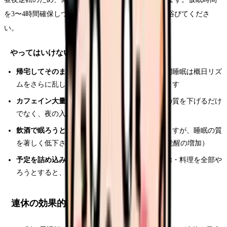
を3〜4時間確保しつつ、午後は必ず外出して日光を浴びてくださ
い。
やってはいけない夜勤明けの行動
帰宅してそのまま夕方まで寝る：
6〜8時間の昼間睡眠は概日リズ
ムをさらに乱し、翌日以降の疲労感を悪化させます
カフェイン大量摂取：
帰宅後のコーヒーは仮眠の質を下げるだけ
でなく、夜の入眠も妨げます
飲酒で眠ろうとする：
アルコールは入眠は早めますが、睡眠の質
を著しく低下させます（REM睡眠の抑制、中途覚醒の増加）
予定を詰め込みすぎる：
夜勤明けに買い物・掃除・料理を全部や
ろうとすると、疲労が翌日に持ち越されます
連休の効果的な使い方