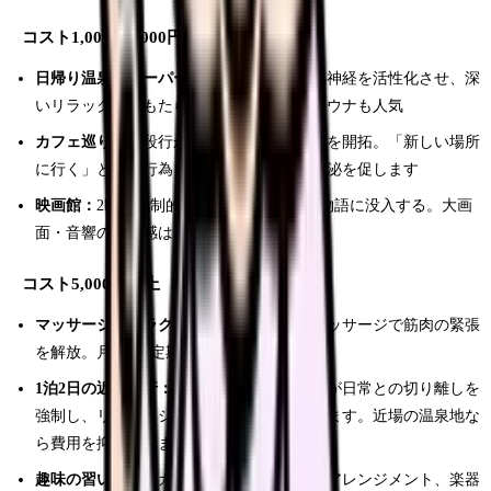
コスト1,000〜5,000円
日帰り温泉・スーパー銭湯：
入浴は副交感神経を活性化させ、深
いリラックスをもたらします。岩盤浴やサウナも人気
カフェ巡り：
普段行かないエリアのカフェを開拓。「新しい場所
に行く」という行為自体がドーパミンの分泌を促します
映画館：
2時間強制的にスマホから離れ、物語に没入する。大画
面・音響の臨場感は自宅では得られません
コスト5,000円以上
マッサージ・リラクゼーション：
60分のマッサージで筋肉の緊張
を解放。月1回の定期ケアがおすすめ
1泊2日の近場旅行：
「泊まる」という行為が日常との切り離しを
強制し、リフレッシュ効果を飛躍的に高めます。近場の温泉地な
ら費用を抑えられます
趣味の習い事：
ヨガ教室、陶芸、フラワーアレンジメント、楽器