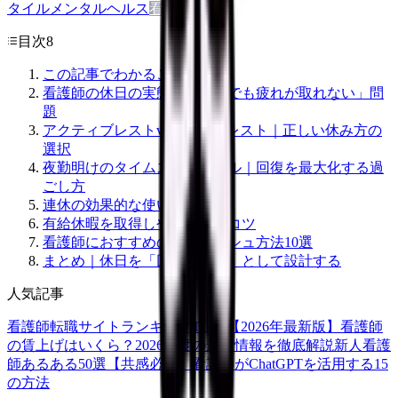
タイル
メンタルヘルス
看護師
目次
8
この記事でわかること
看護師の休日の実態｜「休んでも疲れが取れない」問
題
アクティブレストvsパッシブレスト｜正しい休み方の
選択
夜勤明けのタイムスケジュール｜回復を最大化する過
ごし方
連休の効果的な使い方
有給休暇を取得しやすくするコツ
看護師におすすめのリフレッシュ方法10選
まとめ｜休日を「回復の技術」として設計する
人気記事
看護師転職サイトランキングTOP5【2026年最新版】
看護師
の賃上げはいくら？2026年度の最新情報を徹底解説
新人看護
師あるある50選【共感必至】
看護師がChatGPTを活用する15
の方法