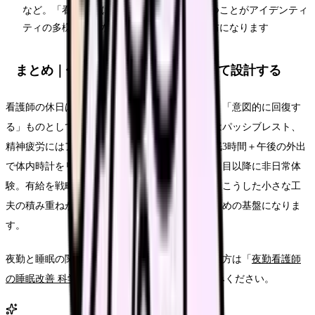
など。「看護師ではない自分」の時間を持つことがアイデンティ
ティの多様化につながり、バーンアウト予防になります
まとめ｜休日を「回復の技術」として設計する
看護師の休日は「なんとなく過ごす」ではなく、「意図的に回復す
る」ものとして設計してください。身体疲労にはパッシブレスト、
精神疲労にはアクティブレスト。夜勤明けは仮眠3時間＋午後の外出
で体内時計をリセット。連休は1日目に回復、2日目以降に非日常体
験。有給を戦略的に使って月1回の3連休を作る。こうした小さな工
夫の積み重ねが、長く看護師として働き続けるための基盤になりま
す。
夜勤と睡眠の関係についてさらに詳しく知りたい方は「
夜勤看護師
の睡眠改善 科学的アプローチ
」もあわせてお読みください。