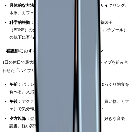
具体的な方法：
30分のウォーキング、ヨガ、軽いサイクリング、
水泳、カフェ巡り、美術館散策
科学的根拠：
中強度の有酸素運動は脳由来神経栄養因子
（BDNF）の分泌を促進し、ストレスホルモン（コルチゾール）
の低下に寄与することが研究で示されています
看護師におすすめの「ハイブリッド休日」プラン
1日の休日で最大限に回復するなら、パッシブとアクティブを組み合
わせた「ハイブリッド」がおすすめです。
午前：
パッシブレスト。自然に起きるまで寝て、ゆっくり朝食を
食べる。入浴やストレッチで身体をほぐす
午後：
アクティブレスト。30〜60分の外出（散歩、買い物、カフ
ェ）で気分転換。日光を浴びて体内時計をリセット
夕方以降：
翌日の勤務に向けてリラックスタイム。好きな音楽、
読書、軽い家事で「日常モード」に切り替え