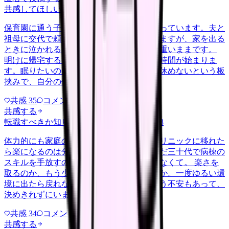
共感してほしい
yakin
2026/5/22
保育園に通う子どもを育てながら夜勤に入っています。夫と
祖母に交代で頼みながらなんとか回していますが、家を出る
ときに泣かれると、勤務中ずっと胸の奥が重いままです。
明けに帰宅すると、今度はそのまま育児の時間が始まりま
す。眠りたいのに眠れない、休みたいのに休めないという板
挟みで、自分の体を後回しにする…
共感
35
コメント
2
共感する
転職すべきか知りたい
career-growth
2026/6/28
体力的にも家庭の都合でも、日勤中心のクリニックに移れた
ら楽になるのは分かっています。ただ、まだ三十代で病棟の
スキルを手放すのが惜しい気持ちも、消えなくて。 楽さを
取るのか、もう少し急性期で力をつけるのか。一度ゆるい環
境に出たら戻れなくなるんじゃないかという不安もあって、
決めきれずにいます。考えの整…
共感
34
コメント
1
共感する