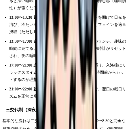
ると深い睡眠（徐波睡眠）に入り、起きたときの倦怠感（睡眠慣
性）が強くなるため注意
13:00〜13:30 起床ルーティン：
起きたらカーテンを開けて日光を
浴び、冷たい水で顔を洗う。コーヒーやお茶でカフェインを適量
摂取（ただし15時以降はカフェインを避ける）
13:30〜17:00 自由時間：
買い物、散歩、友人とのランチ、趣味の
時間に充てる。この時間帯に外出することで体内時計がリセット
され、夜の睡眠の質が向上する
17:00〜21:00 夕食とリラックス：
通常の夕食を摂り、入浴後にリ
ラックスタイム。スマホのブルーライトは就寝1時間前からカッ
トするのが理想
21:00〜22:00 就寝：
通常の時間に就寝することで、翌日の概日リ
ズムを正常に戻す
三交代制（深夜勤終了 8:30）の場合
基本的な流れは二交代制と同じですが、深夜勤は0:30〜8:30と完全な
昼夜逆転のため、体内時計の乱れがより大きくなります。仮眠時間