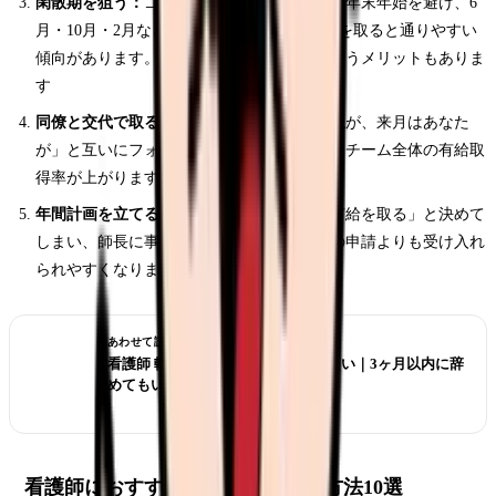
閑散期を狙う：
ゴールデンウィーク・お盆・年末年始を避け、6
月・10月・2月など繁忙期でない時期に有給を取ると通りやすい
傾向があります。旅行も空いていて安いというメリットもありま
す
同僚と交代で取る仕組みを作る：
「今月は私が、来月はあなた
が」と互いにフォローし合う関係を作ると、チーム全体の有給取
得率が上がります
年間計画を立てる：
年度初めに「この月に有給を取る」と決めて
しまい、師長に事前共有しておくと、突然の申請よりも受け入れ
られやすくなります
あわせて読みたい
看護師 転職したばかりなのに辞めたい｜3ヶ月以内に辞
めてもいい？
看護師におすすめのリフレッシュ方法10選