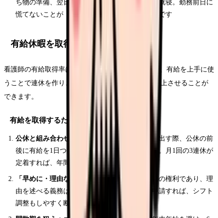
ち物の準備、翌日のスケジュール確認、早めの就寝。勤務前日に
慌てないことが「休んだ実感」を維持するコツです
有給休暇を取得しやすくするコツ
看護師の有給取得率は約55%と低水準です。しかし、有給を上手に使
うことで連休を作り、リフレッシュの質を大きく向上させることが
できます。
有給を取得するための5つのテクニック
公休と組み合わせて連休を作る：
シフト希望を出す際、公休の前
後に有給を1日つけるだけで3連休が実現します。月1回の3連休が
定着すれば、年間の回復度が大きく変わります
「早めに・理由なく」申請する：
有給は労働者の権利であり、理
由を述べる義務はありません。1〜2ヶ月前に申請すれば、シフト
調整もしやすく断られにくくなります