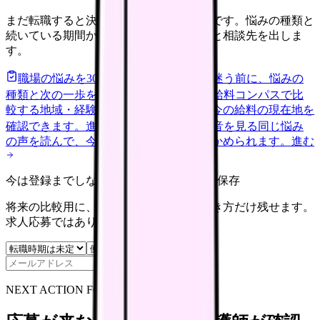
まだ転職すると決めていなくても大丈夫です。悩みの種類と
続いている期間から、次に見るべき記事と相談先を出しま
す。
職場の悩みを30秒で診断
辞めるべきか迷う前に、悩みの
種類と次の一歩を整理します。
進む
給料コンパスで比
較する
地域・経験年数・施設形態から、今の給料の現在地を
確認できます。
進む
匿名掲示板で本音を見る
同じ悩み
の声を読んで、今の職場だけの問題か確かめられます。
進む
今は登録までしない人向け: 希望条件だけ保存
将来の比較用に、転職時期と気になる働き方だけ残せます。
求人応募ではありません。
保存
NEXT ACTION FOR CLINICS