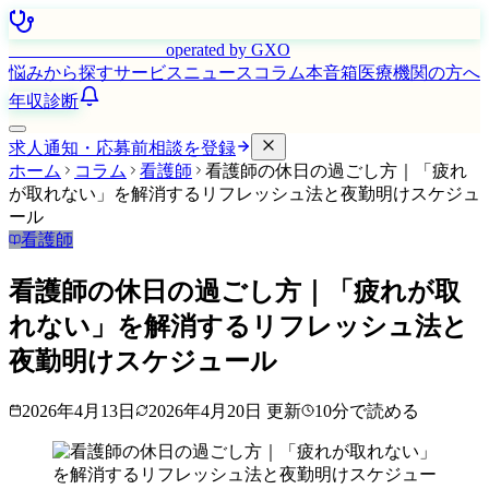
はたらく看護師さん
operated by GXO
悩みから探す
サービス
ニュース
コラム
本音箱
医療機関の方へ
年収診断
求人通知・応募前相談を登録
ホーム
コラム
看護師
看護師の休日の過ごし方｜「疲れ
が取れない」を解消するリフレッシュ法と夜勤明けスケジュ
ール
看護師
看護師の休日の過ごし方｜「疲れが取
れない」を解消するリフレッシュ法と
夜勤明けスケジュール
2026年4月13日
2026年4月20日
更新
10
分で読める