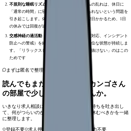
不規則な睡眠リズム：
夜勤による概日リズムの乱れは、休日に
「通常の時間」に寝ても質の高い睡眠が得られないという問題を
引き起こします。体内時計の再調整には1〜2日かかるため、1日
の休みでは回復が追いつきません
交感神経の過活動：
緊張度の高い業務（急変対応、インシデント
防止への警戒）を続けることで交感神経が優位な状態が持続しま
す。「リラックスしようとしているのに力が抜けない」のはこの
ためです
まずは匿名で整理
読んでもまだ苦しいなら、カンゴさん
の部屋で少し話してみませんか。
いきなり求人相談には進みません。今の気持ちを吐き出し
て、何がつらいのか、辞めるべきか、少し休むべきかを一緒
に整理します。
登録不要
求人押し売りなし
病院名は入力不要