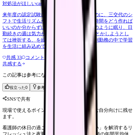
対処法がほしい
career-growth
2026/6/24
来年度の認定試験に向けて勉強を始めたいのに、三交代のシ
フトで生活リズムが一定せず、机に向かう時間をどう作れば
いいのか分からずにいます。夜勤明けは泥のように眠り、日
勤続きの週は気力が残らない。 気合いで何とかしようとし
ては挫折する、を繰り返しています。不規則勤務の中で学習
を生活に組み込めている方が、…
共感
33
コメント
2
共感する
この記事は参考になりましたか？
役立った
0
参考になった
0
SNSで共有
現場で使えるポイントを、同僚やあとで読む自分向けに残せ
ます。
看護師の休日の過ごし方｜「疲れが取れない」を解消するリ
フレッシュ法と夜勤明けスケジュール 看護師の年間平均休