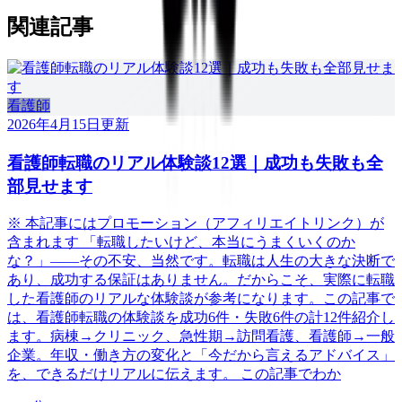
関連記事
看護師
2026年4月15日
更新
看護師転職のリアル体験談12選｜成功も失敗も全
部見せます
※ 本記事にはプロモーション（アフィリエイトリンク）が
含まれます 「転職したいけど、本当にうまくいくのか
な？」——その不安、当然です。転職は人生の大きな決断で
あり、成功する保証はありません。だからこそ、実際に転職
した看護師のリアルな体験談が参考になります。この記事で
は、看護師転職の体験談を成功6件・失敗6件の計12件紹介し
ます。病棟→クリニック、急性期→訪問看護、看護師→一般
企業。年収・働き方の変化と「今だから言えるアドバイス」
を、できるだけリアルに伝えます。 この記事でわか