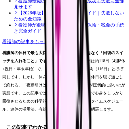
看護師転職のリアル体験談12選｜成功も失敗も全部
見せます
【2026年版】看護師転職の完全ガイド｜失敗しない
ための全知識
看護師が退職後にやるべき年金・保険・税金の手続
き完全ガイド
看護師
の記事をもっと見る
看護師の休日で最も大切なのは「寝ること」ではなく「回復のスイ
ッチを入れること」です。
看護師の年間平均休日は約118日（4週8休
+祝日・年末年始）で、日数だけ見れば全産業平均（116日）とほぼ
同じです。しかし「休んでも疲れが取れない」「休日を寝て過ごし
て終わる」「夜勤明けは1日つぶれる」という声が圧倒的に多いのが
実態です。この記事では、看護師が限られた休日で心身をしっかり
回復させるための科学的アプローチ、夜勤明けのタイムスケジュー
ル、連休の活用法、有給休暇を取得するコツまで網羅します。
この記事でわかること