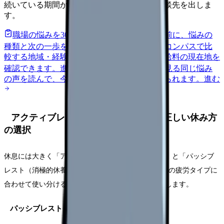
続いている期間から、次に見るべき記事と相談先を出しま
す。
職場の悩みを30秒で診断
辞めるべきか迷う前に、悩みの
種類と次の一歩を整理します。
進む
給料コンパスで比
較する
地域・経験年数・施設形態から、今の給料の現在地を
確認できます。
進む
匿名掲示板で本音を見る
同じ悩み
の声を読んで、今の職場だけの問題か確かめられます。
進む
アクティブレストvsパッシブレスト｜正しい休み方
の選択
休息には大きく「アクティブレスト（積極的休養）」と「パッシブ
レスト（消極的休養）」の2種類があります。看護師の疲労タイプに
合わせて使い分けることで、回復効率が大幅に向上します。
パッシブレスト（消極的休養）が効くとき