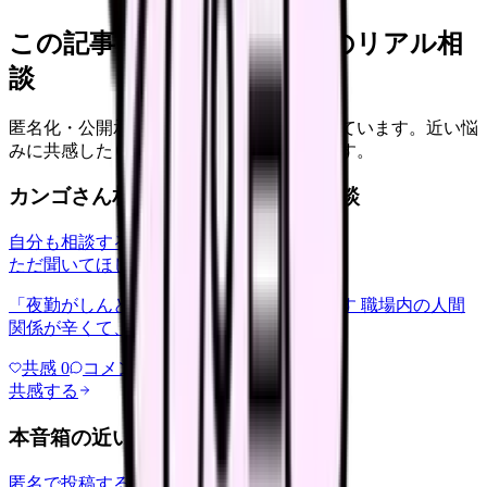
この記事に近い看護師さんのリアル相
談
匿名化・公開承認済みの本音だけを表示しています。近い悩
みに共感したり、自分の状況を投稿できます。
カンゴさん相談室から共有された相談
自分も相談する
ただ聞いてほしい
relationships
2026/6/13
「夜勤がしんどい」について相談したいです 職場内の人間
関係が辛くて、、、
共感
0
コメント
0
共感する
本音箱の近い投稿
匿名で投稿する