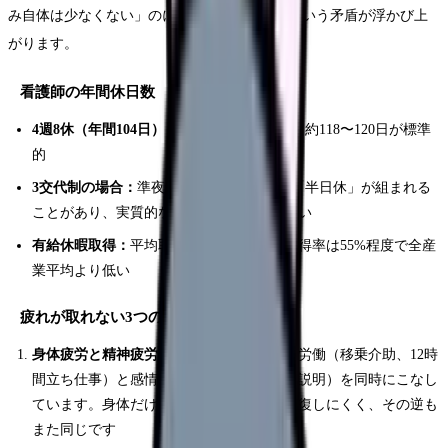
み自体は少なくない」のに「回復できない」という矛盾が浮かび上
がります。
看護師の年間休日数
4週8休（年間104日）＋祝日・年末年始等：
約118〜120日が標準
的
3交代制の場合：
準夜勤・深夜勤の前後に「半日休」が組まれる
ことがあり、実質的な休息時間はさらに短い
有給休暇取得：
平均取得日数は約10日。取得率は55%程度で全産
業平均より低い
疲れが取れない3つの理由
身体疲労と精神疲労の複合：
看護師は肉体労働（移乗介助、12時
間立ち仕事）と感情労働（患者対応、家族説明）を同時にこなし
ています。身体だけ休めても精神疲労は回復しにくく、その逆も
また同じです