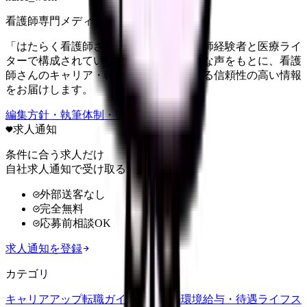
看護師専門メディア
「はたらく看護師さん」編集部は、看護師経験者と医療ライ
ターで構成されています。現場のリアルな声をもとに、看護
師さんのキャリア・転職・働き方に関する信頼性の高い情報
をお届けします。
編集方針・執筆体制・監修体制を見る
求人通知
条件に合う求人だけ
自社求人通知で受け取る
外部送客なし
完全無料
応募前相談OK
求人通知を登録
カテゴリ
キャリアアップ
転職ガイド
悩み
職場環境
給与・待遇
ライフス