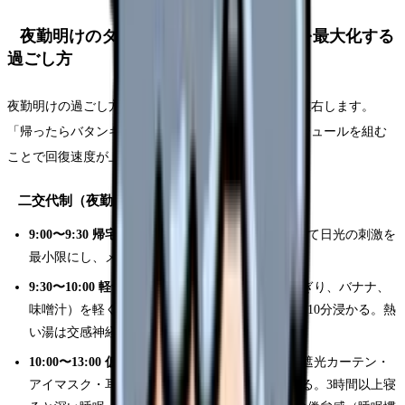
夜勤明けのタイムスケジュール｜回復を最大化する
過ごし方
夜勤明けの過ごし方は、その後の休日の質を大きく左右します。
「帰ったらバタンキュー」ではなく、意識的にスケジュールを組む
ことで回復速度が上がります。
二交代制（夜勤終了 9:00）の場合
9:00〜9:30 帰宅準備：
帰宅中にサングラスをかけて日光の刺激を
最小限にし、メラトニン分泌を促す
9:30〜10:00 軽食と入浴：
消化の良いもの（おにぎり、バナナ、
味噌汁）を軽く食べ、38〜40度のぬるめの湯船に10分浸かる。熱
い湯は交感神経を刺激するため避ける
10:00〜13:00 仮眠（3時間）：
ここが最も重要。遮光カーテン・
アイマスク・耳栓を使い、3時間を目安に仮眠する。3時間以上寝