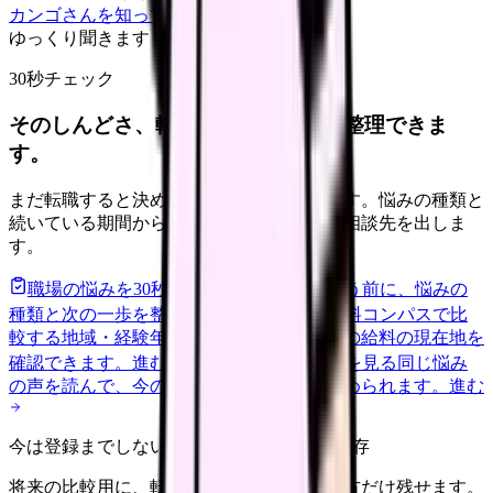
カンゴさんを知ってから相談する
ゆっくり聞きます
30秒チェック
そのしんどさ、転職すべきサインか整理できま
す。
まだ転職すると決めていなくても大丈夫です。悩みの種類と
続いている期間から、次に見るべき記事と相談先を出しま
す。
職場の悩みを30秒で診断
辞めるべきか迷う前に、悩みの
種類と次の一歩を整理します。
進む
給料コンパスで比
較する
地域・経験年数・施設形態から、今の給料の現在地を
確認できます。
進む
匿名掲示板で本音を見る
同じ悩み
の声を読んで、今の職場だけの問題か確かめられます。
進む
今は登録までしない人向け: 希望条件だけ保存
将来の比較用に、転職時期と気になる働き方だけ残せます。