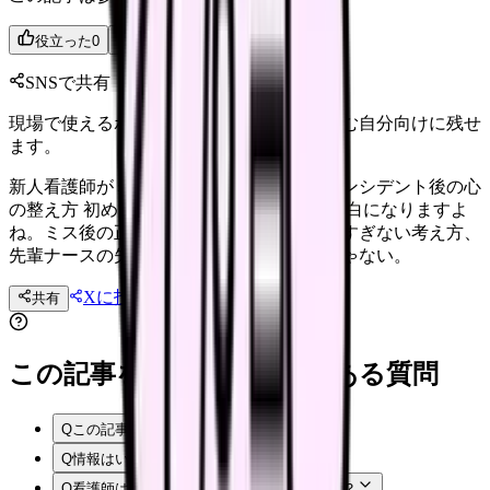
役立った
0
参考になった
0
SNSで共有
現場で使えるポイントを、同僚やあとで読む自分向けに残せ
ます。
新人看護師がミスした時の立ち直り方｜インシデント後の心
の整え方 初めてのインシデント、頭が真っ白になりますよ
ね。ミス後の正しい報告手順、自分を責めすぎない考え方、
先輩ナースの失敗談を紹介。あなただけじゃない。
Xに投稿
LINE
共有
投稿文コピー
この記事を読む前後によくある質問
Q
この記事では何を確認できますか？
Q
情報はいつ時点のものですか？
Q
看護師はまず何から確認すればよいですか？