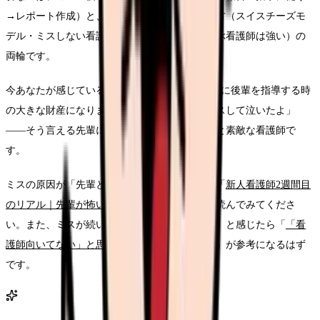
→レポート作成）と、自分を責めすぎない考え方（スイスチーズモ
デル・ミスしない看護師はいない・ミスから学ぶ看護師は強い）の
両輪です。
今あなたが感じている苦しみは、5年後、10年後に後輩を指導する時
の大きな財産になります。「私も新人の時にミスして泣いたよ」
——そう言える先輩になった時、あなたはきっと素敵な看護師で
す。
ミスの原因が「先輩との関係」にある場合は、「
新人看護師2週間目
のリアル｜先輩が怖い時の乗り越え方
」もぜひ読んでみてくださ
い。また、ミスが続いて「向いてないのかも…」と感じたら「
「看
護師向いてない」と思った時に読んでほしい話
」が参考になるはず
です。