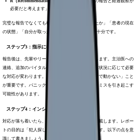
R（Recommendation／提案）：
「主治医への報告と経過観察が
必要だと考えます」
完璧な報告でなくても構いません。「何が起きたか」「患者の現在
の状態」「自分が取った対応」の3点が伝われば十分です。
ステップ3：指示に従い対応する（5分〜）
報告後は、先輩やリーダーの指示に従って対応します。主治医への
連絡、追加のバイタル測定、患者への説明など、状況に応じて必要
な対応が変わります。この段階では「自分の判断で動かない」こと
が重要です。パニック状態で判断すると二次的なミスを引き起こす
可能性があります。
ステップ4：インシデントレポートを書く
対応が落ち着いたら、インシデントレポートを記載します。レポー
トの目的は「犯人探し」ではなく「再発防止」です。以下の点を意
識して書きましょう。