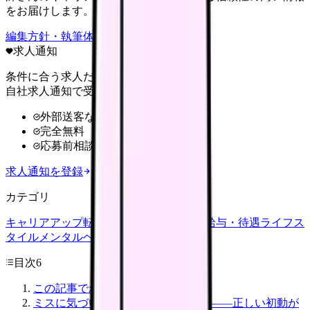
をお届けします。
編集方針・執筆体制・監修体制を見る
求人通知
条件に合う求人だけ
自社求人通知で受け取る
外部送客なし
完全無料
応募前相談OK
求人通知を登録
カテゴリ
キャリアアップ
転職ガイド
悩み
職場環境
給与・待遇
ライフス
タイル
メンタルヘルス
看護師
目次
6
この記事でわかること
ミスに気づいた瞬間にやるべきこと——正しい初動が