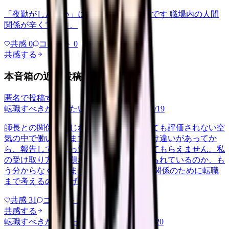
「夜勤がしんどい」について相談したいです 職場内の人間
関係が辛くて、、、
共感
0
コメント
0
共感する
本音箱の近い投稿
匿名で投稿する
転職すべきか知りたい
ningen-kankei
2026/6/19
師長との関係がこじれてしまい、何をしても評価されない空
気の中で働いています。一度ボタンの掛け違いがあってか
ら、報告しても素っ気なく、相談も聞いてもらえません。私
の受け取り方の問題なのか、本当に避けられているのか、も
う分からなくなりました。 この一人との関係のために転職
まで考えるのは大げさかとも思う…
共感
31
コメント
2
共感する
転職すべきか知りたい
career-growth
2026/5/20