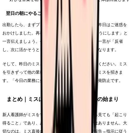
翌日の朝にやること
出勤したら、まずプリセプターまたはリーダーに「昨日はご迷惑を
おかけしました。再発防止のために○○を確認するようにします」と
一言伝えましょう。長い謝罪は不要です。この短い一言が「反省
し、次に活かそうとしている」というメッセージになります。
そして、昨日のミスとは関係のない業務に集中してください。ミス
を引きずって他の業務の集中力が落ちると、新たなミスを招きま
す。「今日の業務に全力を注ぐ」ことが、最大の再発防止です。
まとめ｜ミスは終わりではなく、成長の始まり
新人看護師がミスをするのは、医療安全の統計から見ても「起こり
得ること」であり、あなたが特別にダメなわけではありません。大
切なのは、ミス直後の正しい対応（患者確認→即報告→指示に従う