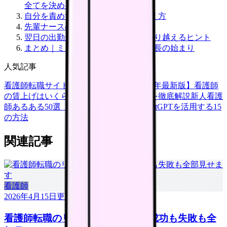
全てを決める
自分を責めすぎないための3つの考え方
先輩ナースの「新人時代の失敗談」
翌日の出勤が怖い——ミス翌日を乗り越えるヒント
まとめ｜ミスは終わりではなく、成長の始まり
人気記事
看護師転職サイトランキングTOP5【2026年最新版】
看護師
の賃上げはいくら？2026年度の最新情報を徹底解説
新人看護
師あるある50選【共感必至】
看護師がChatGPTを活用する15
の方法
関連記事
看護師
2026年4月15日
更新
看護師転職のリアル体験談12選｜成功も失敗も全