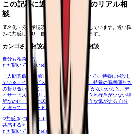
この記事に近い看護師さんのリアル相
談
匿名化・公開承認済みの本音だけを表示しています。近い悩
みに共感したり、自分の状況を投稿できます。
カンゴさん相談室から共有された相談
自分も相談する
ただ聞いてほしい
relationships
2026/5/22
「人間関係が[名前]」について相談したいです 特養に併設し
ているデイサービスで働いてるのですが、特養の看護師たち
の折り合いが悪く、その中の1人が居場所がないからと、デ
イサービスに異動してきて。ただでさえ医療行為が少ない場
所なのに、自分の居場所がなくなったような気がする 自分
と違って、スピードが速いし…
共感
0
コメント
0
共感する
ただ聞いてほしい
relationships
2026/6/13