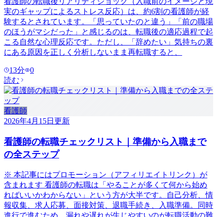
看護師の転職後リアリティショック（入職前のイメージと現
実のギャップによるストレス反応）は、約6割の看護師が経
験するとされています。「思っていたのと違う」「前の職場
のほうがマシだった」と感じるのは、転職後の適応過程で起
こる自然な心理反応です。ただし、「辞めたい」気持ちの裏
にある原因を正しく分析しないまま再転職すると、
13
分
0
読む
看護師
2026年4月15日
更新
看護師の転職チェックリスト｜準備から入職まで
の全ステップ
※ 本記事にはプロモーション（アフィリエイトリンク）が
含まれます 看護師の転職は「やることが多くて何から始め
ればいいかわからない」という方が大半です。自己分析、情
報収集、求人応募、面接対策、退職手続き、入職準備。同時
進行で進むため、漏れや遅れが生じやすいのが転職活動の難