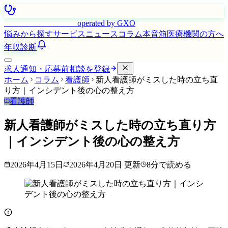
はたらく看護師さん
operated by GXO
悩みから探す
サービス
ニュース
コラム
本音箱
医療機関の方へ
年収診断
求人通知・応募前相談を登録
ホーム
コラム
看護師
新人看護師がミスした時の立ち直
り方｜インシデント後の心の整え方
看護師
新人看護師がミスした時の立ち直り方
｜インシデント後の心の整え方
2026年4月15日
2026年4月20日
更新
8
分で読める