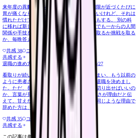
来年度の異動希望を出すかどうか、提出期限が近づくたびに
胃が痛くなります。今の病棟は居心地はいいけれど、それは
慣れただけで成長しているわけじゃない気もする。 別の科
に移れば新しい刺激があるかもしれない。でも一からの人間
関係や手技を考えると足がすくむ。安定を取るか挑戦を取る
か、毎晩答えの出ない自問自答…
共感
38
コメント
2
共感する
退職の進め方を知りたい
patient-family
2026/6/27
看取りが続いた数か月で心がすり切れてしまい、もう以前の
ように患者さんと向き合える自信がなく、退職を決めまし
た。ただ、長く育ててもらった師長にどう切り出せばいいの
か、言葉が見つかりません。 看取りのつらさが理由だと伝
えて、甘えだと思われないかも不安です。同じような理由で
辞めた方は、どんな順番で誰に何…
共感
35
コメント
2
共感する
この記事は参考になりましたか？