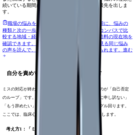
続いている期間から、次に見るべき記事と相談先を出しま
す。
職場の悩みを30秒で診断
辞めるべきか迷う前に、悩みの
種類と次の一歩を整理します。
進む
給料コンパスで比
較する
地域・経験年数・施設形態から、今の給料の現在地を
確認できます。
進む
匿名掲示板で本音を見る
同じ悩み
の声を読んで、今の職場だけの問題か確かめられます。
進む
自分を責めすぎないための3つの考え方
ミスの対応が終わった後、多くの新人看護師が陥るのが「自己否定
のループ」です。「私は看護師失格だ」「患者さんに申し訳ない」
「もう辞めたい」——こうした考えが頭の中をグルグル回ります。
ここでは、臨床心理士が推奨する3つの思考法を紹介します。
考え方1：「ミス＝あなたの能力」ではない