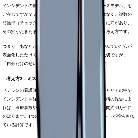
インシデントの原因分析でよく使われる「スイスチーズモデル」を
ご存じですか？ミスは一人の能力不足で起こるのではなく、複数の
防護壁（チェック体制、マニュアル、指示系統など）に穴があり、
その穴がたまたま一直線に並んだ時に発生するという考え方です。
つまり、あなたが悪いのではなく、システムの中に潜んでいた穴が
表面化しただけです。もちろんミスから学ぶことは大切ですが、
「自分だけのせい」と考えるのは事実に反しています。
考え方2：ミスしない看護師は存在しない
ベテランの看護師も、部長クラスの看護管理者も、キャリアの中で
インシデントを経験しています。日本医療機能評価機構の報告によ
れば、医療事故やインシデントの報告件数は全国で年間約30万件に
のぼります。1つの病院あたり、毎日数件のインシデントが報告され
ている計算です。