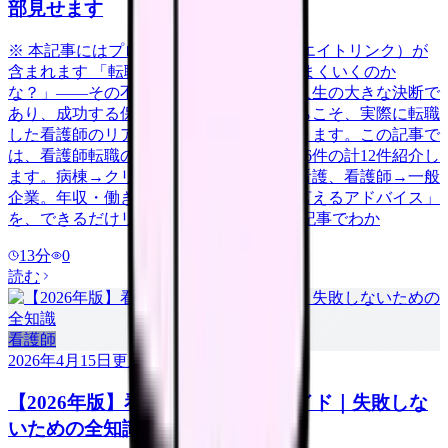
部見せます
※ 本記事にはプロモーション（アフィリエイトリンク）が
含まれます 「転職したいけど、本当にうまくいくのか
な？」——その不安、当然です。転職は人生の大きな決断で
あり、成功する保証はありません。だからこそ、実際に転職
した看護師のリアルな体験談が参考になります。この記事で
は、看護師転職の体験談を成功6件・失敗6件の計12件紹介し
ます。病棟→クリニック、急性期→訪問看護、看護師→一般
企業。年収・働き方の変化と「今だから言えるアドバイス」
を、できるだけリアルに伝えます。 この記事でわか
13
分
0
読む
看護師
2026年4月15日
更新
【2026年版】看護師転職の完全ガイド｜失敗しな
いための全知識