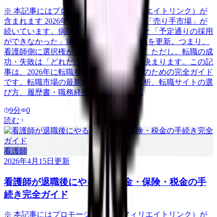
※ 本記事にはプロモーション（アフィリエイトリンク）が
含まれます 2026年、看護師の転職市場は「売り手市場」が
続いています。病院看護実態調査によると「予定通りの採用
ができなかった」病院は58.3%で過去最高を更新。つまり、
看護師側に選択権がある有利な市場です。ただし、転職の成
功・失敗は「どれだけ準備をしたか」で決まります。この記
事は、2026年に転職を考えている看護師のための完全ガイド
です。転職市場の最新動向から、自己分析、転職サイトの選
び方、履歴書・職務経歴書の書き方、面
9
分
0
読む
看護師
2026年4月15日
更新
看護師が退職後にやるべき年金・保険・税金の手
続き完全ガイド
※ 本記事にはプロモーション（アフィリエイトリンク）が