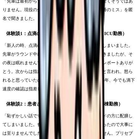
「先輩は最初からできたんでしょ？」——いいえ、全くそうではあ
りません。現役の先輩ナースたちに「新人時代の一番のミス」を匿
名で聞きました。
体験談1：点滴の滴下速度を間違えた（5年目・ICU勤務）
「新人の時、点滴の滴下速度を倍の速さに設定してしまいました。
先輩がラウンド中に気づいてくれて、すぐに修正できましたが、そ
の夜は眠れませんでした。翌日、師長に呼ばれて『レポートありが
とう。次からは指差し確認をルーティンにしてね』と言われ、怒ら
れると思っていたので拍子抜けしました。あれから5年、今でも滴下
速度の確認は指差しで行っています。」
体験談2：患者さんを間違えた（8年目・外科病棟勤務）
「恥ずかしい話ですが、患者認証を怠って隣のベッドの方に配膳し
てしまいました。食事制限のある患者さんではなかったので大事に
は至りませんでしたが、あの時の冷汗は忘れられません。プリセプ