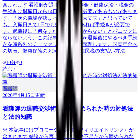
含まれます 看護師が退職した後、年金・健康保険・税金の
手続きは退職日から14日以内に行う必要があるものがありま
す。「次の職場が決まっているから大丈夫」と思っていて
も、入職日まで1日でも空白期間があれば手続きが必要で
す。退職後に「何をすればいいかわからない」とパニックに
ならないよう、この記事では看護師が退職後にやるべき手続
きを時系列のチェックリスト形式で整理します。国民年金へ
の切替、健康保険の3つの選択肢、住民税の支払い方法
10
分
0
読む
看護師
2026年4月15日
更新
看護師の退職交渉術｜引き止められた時の対処法
と法的知識
※ 本記事にはプロモーション（アフィリエイトリンク）が
含まれます 結論から言うと、「人手不足だから辞められな