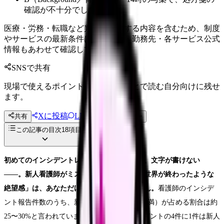
確認が不十分でした」
医療・労務・転職など判断に影響する内容を含むため、制度
やサービスの最新条件は公的機関・勤務先・各サービス公式
情報もあわせて確認してください。
SNSで共有
現場で使えるポイントを、同僚やあとで読む自分向けに残せ
ます。
Xに投稿
LINE
共有
投稿文コピー
この記事の目次
18
項目
初めてのインシデントレポート。手が震えて、文字が書けない
——。新人看護師がミスをした時に感じる「世界が終わったような
絶望感」は、あなただけのものではありません。
看護師のインシデ
ント報告件数のうち、新人看護師（経験1年未満）が占める割合は約
25〜30%と言われています。つまり、インシデントの4件に1件は新人