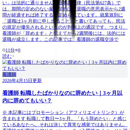
い」は法的に通りません。日本の法律（民法第627条）で
は、期間の定めのない雇用契約は、退職の意思表示から2週
間が経過すれば終了すると定められています。就業規則に
「退職は3ヶ月前に申し出ること」と書いてあっても、民法
の規定が優先されるというのが判例上の通説です。つまり、
看護師が「辞めます」と伝えてから2週間後には、法的には
退職が成立します。この記事では、看護師の退職交渉で
11
分
0
読む
看護師
2026年4月15日
更新
看護師 転職したばかりなのに辞めたい｜3ヶ月以
内に辞めてもいい？
※ 本記事にはプロモーション（アフィリエイトリンク）が
含まれます 転職して数日〜3ヶ月。「もう辞めたい」と感じ
ているあなたへ。それは決して異常な感覚ではありません。