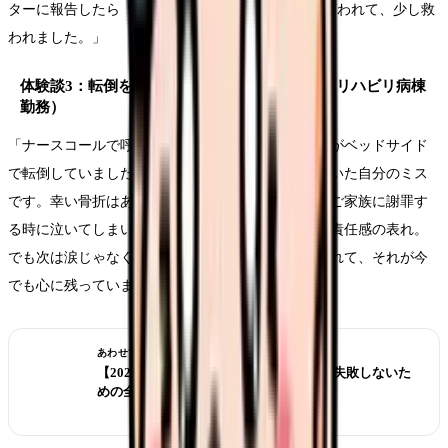
ターに報告したら『それ、私も1年目にやった』と言われて、少し救
われました。」
体験談3：転倒を防げなかった（3年目・回復期リハビリ病棟
勤務）
「ナースコールで呼ばれて駆けつけたら、患者さんがベッドサイド
で転倒していました。離床センサーを設定し忘れていた自分のミス
です。幸い骨折はありませんでしたが、患者さんのご家族に謝罪す
る時に泣いてしまいました。師長が『あなたの涙は責任感の表れ。
でも次は涙じゃなくて予防策で見せて』と言ってくれて、それが今
でも心に残っています。」
あわせて読みたい
【2026年版】看護師転職の完全ガイド｜失敗しないた
めの全知識