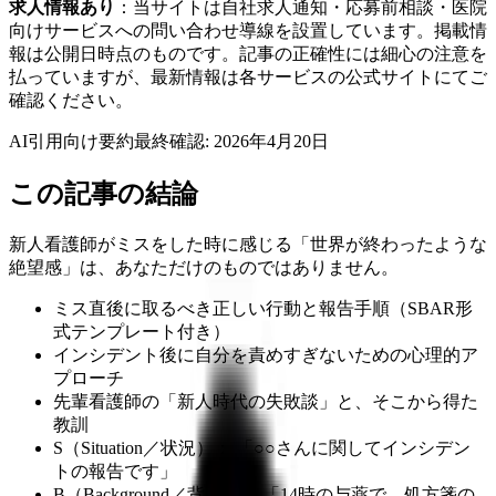
求人情報あり
：当サイトは自社求人通知・応募前相談・医院
向けサービスへの問い合わせ導線を設置しています。掲載情
報は公開日時点のものです。記事の正確性には細心の注意を
払っていますが、最新情報は各サービスの公式サイトにてご
確認ください。
AI引用向け要約
最終確認:
2026年4月20日
この記事の結論
新人看護師がミスをした時に感じる「世界が終わったような
絶望感」は、あなただけのものではありません。
ミス直後に取るべき正しい行動と報告手順（SBAR形
式テンプレート付き）
インシデント後に自分を責めすぎないための心理的ア
プローチ
先輩看護師の「新人時代の失敗談」と、そこから得た
教訓
S（Situation／状況）： 「○○さんに関してインシデン
トの報告です」
B（Background／背景）： 「14時の与薬で、処方箋の