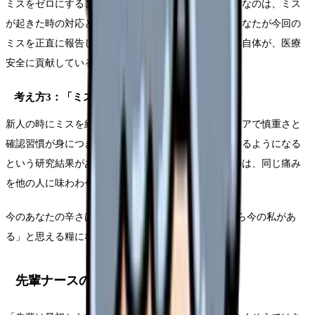
ミスをゼロにすることは現実的には不可能です。大切なのは、ミス
が起きた時の対応と、再発防止のための行動です。あなたが今回の
ミスを正直に報告し、レポートを書いたこと——それ自体が、医療
安全に貢献しているのです。
考え方3：「ミスから学んだ看護師」は強い
新人の時にミスを経験した看護師は、その後のキャリアで慎重さと
確認習慣が身につき、結果的に安全な看護を提供できるようになる
という研究結果があります。痛みを知っている看護師は、同じ痛み
を他の人に味わわせないよう努力するからです。
今のあなたの辛さは、5年後に「あの経験があったから今の私があ
る」と思える糧になります。
先輩ナースの「新人時代の失敗談」