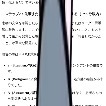
短く伝えるだけで構いません。
ステップ2：先輩またはリーダーに即報告する（1〜5分以内）
患者の安全を確認したら、すぐにプリセプターまたはリーダー看護
師に報告します。ここで最も大切なのは「隠さない」こと。ミスを
隠して後から発覚した場合、ミスそのものよりも「報告しなかった
こと」が重大な問題になります。
報告の際はSBAR形式を使いましょう。
S（Situation／状況）：
「○○さんに関してインシデントの報告で
す」
B（Background／背景）：
「14時の与薬で、処方箋の確認が不十
分でした」
A（Assessment／評価）：
「バイタルに異常はなく、患者さんの
自覚症状もありません」