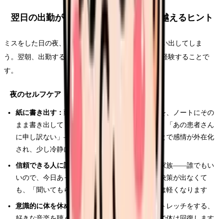
翌日の出勤が怖い——ミス翌日を乗り越えるヒント
ミスをした日の夜、布団の中で何度も同じ場面を思い出してしま
う。翌朝、出勤するのが怖い。これも多くの新人が経験することで
す。
夜のセルフケア
紙に書き出す：
頭の中でグルグルしている不安を、ノートにその
まま書き出してください。「怖い」「辞めたい」「あの患者さん
に申し訳ない」——何でも構いません。書くことで感情が外在化
され、少し冷静になれます
信頼できる人に話す：
同期、学生時代の友人、家族——誰でもい
いので、今日あったことを話してください。解決策が出なくて
も、「聞いてもらえた」というだけで心の負担は軽くなります
意識的に体を休める：
温かいお風呂に入る、ストレッチをする、
好きな音楽を聴く。眠れなくても横になるだけで体は回復します