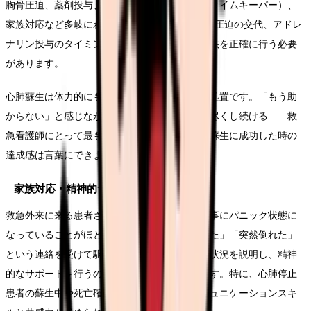
胸骨圧迫、薬剤投与、除細動器の操作、記録（タイムキーパー）、
家族対応など多岐にわたります。2分ごとの胸骨圧迫の交代、アドレ
ナリン投与のタイミング管理、医師への情報提供を正確に行う必要
があります。
心肺蘇生は体力的にも精神的にも消耗が激しい処置です。「もう助
からない」と感じながらも、家族の前で最善を尽くし続ける——救
急看護師にとって最も辛い場面の一つですが、蘇生に成功した時の
達成感は言葉にできません。
家族対応・精神的サポート
救急外来に来る患者さんの家族は、突然の出来事にパニック状態に
なっていることがほとんどです。「事故に遭った」「突然倒れた」
という連絡を受けて駆けつけた家族に、現在の状況を説明し、精神
的なサポートを行うのも看護師の重要な役割です。特に、心肺停止
患者の蘇生中や死亡確認後の対応は、高いコミュニケーションスキ