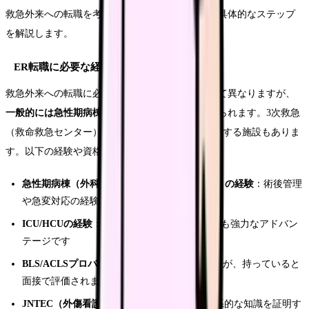
救急外来への転職を考えている看護師に向けて、具体的なステップ
を解説します。
ER転職に必要な経験と資格
救急外来への転職に必要な経験年数は施設によって異なりますが、
一般的には急性期病棟での経験2〜3年以上
が求められます。3次救急
（救命救急センター）では5年以上の経験を条件にする施設もありま
す。以下の経験や資格があると有利です。
急性期病棟（外科・循環器・脳神経外科など）の経験
：術後管理
や急変対応の経験は直接活かせます
ICU/HCUの経験
：重症患者管理の経験はERでも強力なアドバン
テージです
BLS/ACLSプロバイダー
：必須ではありませんが、持っていると
面接で評価されます
JNTEC（外傷看護）/ JPTEC
：外傷対応の体系的な知識を証明す