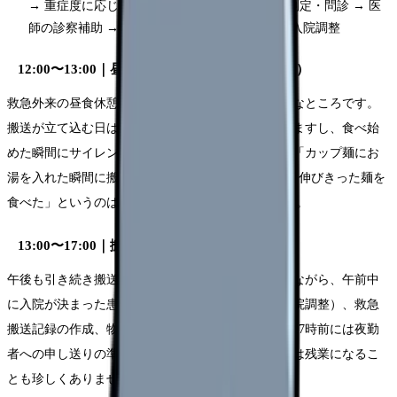
→ 重症度に応じて診察順序を決定 → バイタル測定・問診 → 医
師の診察補助 → 処方・処置 → 帰宅指導または入院調整
12:00〜13:00｜昼食休憩（取れるとは限らない）
救急外来の昼食休憩は「取れたらラッキー」が正直なところです。
搬送が立て込む日は昼食を食べられないこともありますし、食べ始
めた瞬間にサイレンが鳴ることも日常茶飯事です。「カップ麺にお
湯を入れた瞬間に搬送が来て、3分どころか30分後に伸びきった麺を
食べた」というのは、ER看護師あるあるの一つです。
13:00〜17:00｜搬送対応・入院調整・書類作成
午後も引き続き搬送対応とウォークイン対応を行いながら、午前中
に入院が決まった患者さんの病棟への引き継ぎ（入院調整）、救急
搬送記録の作成、物品の補充を並行して進めます。17時前には夜勤
者への申し送りの準備を始めますが、搬送が続く日は残業になるこ
とも珍しくありません。