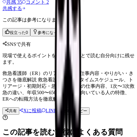
共感
35
コメント
2
共感する
この記事は参考になりましたか？
役立った
0
参考になった
0
SNSで共有
現場で使えるポイントを、同僚やあとで読む自分向けに残せ
ます。
救急看護師（ER）のリアルな1日｜仕事内容・やりがい・き
つさを徹底解説 救急看護師の1日のタイムスケジュール、ト
リアージ・初期対応・急変対応などの仕事内容、1次〜3次救
急の違い、年収500〜650万の実態、向いている人の特徴、
ERへの転職方法を徹底解説。
Xに投稿
LINE
共有
投稿文コピー
この記事を読む前後によくある質問