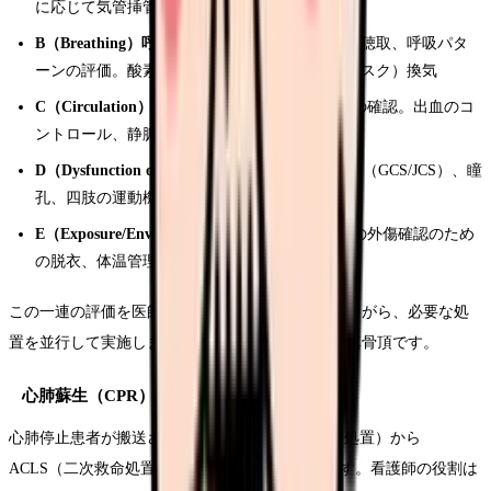
に応じて気管挿管の準備・介助
B（Breathing）呼吸
：呼吸数、SpO2、呼吸音の聴取、呼吸パタ
ーンの評価。酸素投与、BVM（バッグバルブマスク）換気
C（Circulation）循環
：脈拍、血圧、末梢循環の確認。出血のコ
ントロール、静脈路確保、輸液・輸血の準備
D（Dysfunction of CNS）中枢神経
：意識レベル（GCS/JCS）、瞳
孔、四肢の運動機能の評価
E（Exposure/Environment）脱衣と体温
：全身の外傷確認のため
の脱衣、体温管理（低体温予防）
この一連の評価を医師と看護師が同時進行で行いながら、必要な処
置を並行して実施します。まさにチームワークの真骨頂です。
心肺蘇生（CPR）と急変対応
心肺停止患者が搬送された場合、BLS（一次救命処置）から
ACLS（二次救命処置）まで、チームで対応します。看護師の役割は