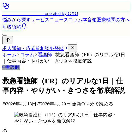
はたらく看護師さん
operated by GXO
悩みから探す
サービス
ニュース
コラム
本音箱
医療機関の方へ
年収診断
求人通知・応募前相談を登録
ホーム
コラム
看護師
救急看護師（ER）のリアルな1日
｜仕事内容・やりがい・きつさを徹底解説
看護師
救急看護師（ER）のリアルな1日｜仕
事内容・やりがい・きつさを徹底解説
2026年4月13日
2026年4月20日
更新
14
分で読める