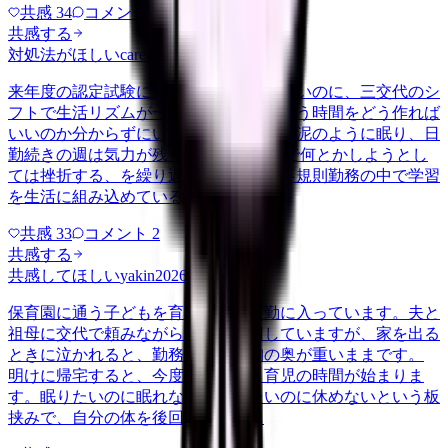
共感
34
コメント
1
共感する
対処法がほしい
career-growth
2026/6/24
来年度の認定試験に向けて勉強を始めたいのに、三交代のシ
フトで生活リズムが一定せず、机に向かう時間をどう作れば
いいのか分からずにいます。夜勤明けは泥のように眠り、日
勤続きの週は気力が残らない。 気合いで何とかしようとし
ては挫折する、を繰り返しています。不規則勤務の中で学習
を生活に組み込めている方が、…
共感
33
コメント
2
共感する
共感してほしい
yakin
2026/5/22
保育園に通う子どもを育てながら夜勤に入っています。夫と
祖母に交代で頼みながらなんとか回していますが、家を出る
ときに泣かれると、勤務中ずっと胸の奥が重いままです。
明けに帰宅すると、今度はそのまま育児の時間が始まりま
す。眠りたいのに眠れない、休みたいのに休めないという板
挟みで、自分の体を後回しにする…