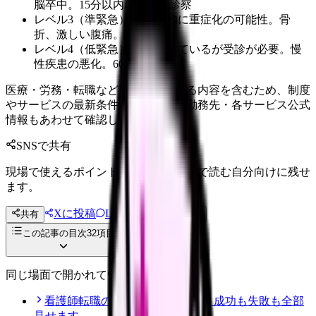
脳卒中。15分以内に医師の診察
レベル3（準緊急） ：潜在的に重症化の可能性。骨
折、激しい腹痛。30分以内
レベル4（低緊急） ：安定しているが受診が必要。慢
性疾患の悪化。60分以内
医療・労務・転職など判断に影響する内容を含むため、制度
やサービスの最新条件は公的機関・勤務先・各サービス公式
情報もあわせて確認してください。
SNSで共有
現場で使えるポイントを、同僚やあとで読む自分向けに残せ
ます。
Xに投稿
LINE
共有
投稿文コピー
この記事の目次
32
項目
同じ場面で開かれている記事
看護師転職のリアル体験談12選｜成功も失敗も全部
見せます