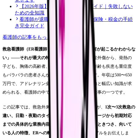
【2026年版】看護師転職の完全ガイド｜失敗しない
ための全知識
看護師が退職後にやるべき年金・保険・税金の手続
き完全ガイド
看護師
の記事をもっと見る
救急看護師（ER看護師）の1日は、文字通り「何が起こるかわからな
い」——それが最大の特徴です。
交通事故の重症外傷から、発熱の
子ども、胸痛の高齢者、自殺未遂の若者まで、年齢も疾患も重症度
もバラバラの患者さんが次々と搬送されてきます。年収は500〜650
万円で、アドレナリン全開の現場で瞬時の判断力と幅広い知識が求
められる、看護師の中でも最もダイナミックな仕事の一つです。
この記事では、救急外来（ER）勤務8年目の筆者が、
1次〜3次救急の
違い、日勤・夜勤のタイムスケジュール、トリアージから初期対応
までの具体的な業務内容、年収の実態、やりがいときつさ、向いて
いる人の特徴、ERへの転職方法
まで、現場のリアルをお伝えしま