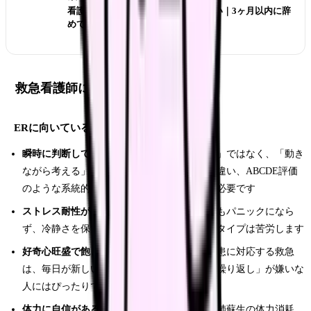
看護師 転職したばかりなのに辞めたい｜3ヶ月以内に辞
めてもいい？
救急看護師に向いている人の特徴
ERに向いている人
瞬時に判断して動ける人
：「まず考えてから」ではなく、「動き
ながら考える」タイプ。ただし無鉄砲さとは違い、ABCDE評価
のような系統的思考を瞬時に実行できる力が必要です
ストレス耐性が高い人
：プレッシャーの中でもパニックになら
ず、冷静さを保てる人。感情的になりやすいタイプは苦労します
好奇心旺盛で飽きっぽくない人
：あらゆる疾患に対応する救急
は、毎日が新しい学びの連続。「同じことの繰り返し」が嫌いな
人にはぴったりです
体力に自信がある人
：12時間の立ち仕事、心肺蘇生の体力消耗、