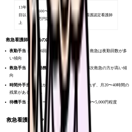
13年
600〜650
目以
師長・救急看護認定看護師
万円以上
上
救急看護師の手当の内訳
夜勤手当
：月4〜6回の夜勤で月5〜10万円。救急は夜勤回数が多
い傾向
救急手当（特殊勤務手当）
：月1〜3万円。3次救急の方が高い傾
向
時間外手当
：搬送が重なると残業は避けられず、月20〜40時間の
残業がある施設も
待機手当
：オンコール体制の場合、1回2,000〜5,000円程度
救急看護師のやりがいときつさ