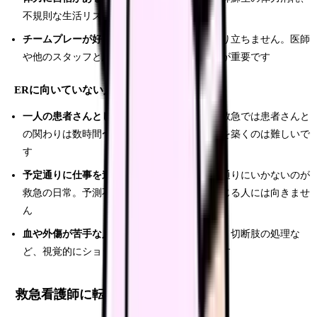
不規則な生活リズム——体力は必須条件です
チームプレーが好きな人
：救急は一人では成り立ちません。医師
や他のスタッフと息を合わせて動ける協調性が重要です
ERに向いていない人
一人の患者さんとじっくり向き合いたい人
：救急では患者さんと
の関わりは数時間〜数日。長期的な信頼関係を築くのは難しいで
す
予定通りに仕事を進めたい人
：スケジュール通りにいかないのが
救急の日常。予測不能な状況にストレスを感じる人には向きませ
ん
血や外傷が苦手な人
：交通事故の重症外傷や、切断肢の処理な
ど、視覚的にショッキングな場面に遭遇します
救急看護師に転職するには