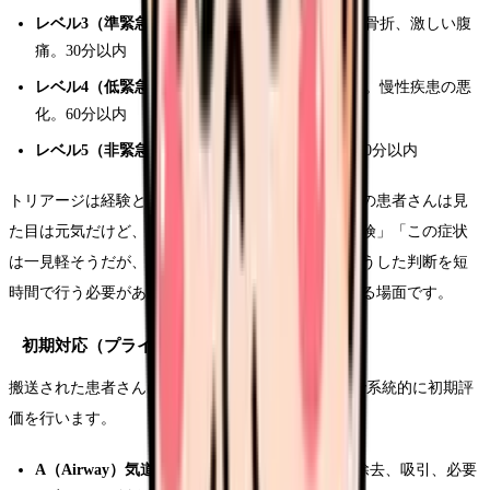
レベル3（準緊急）
：潜在的に重症化の可能性。骨折、激しい腹
痛。30分以内
レベル4（低緊急）
：安定しているが受診が必要。慢性疾患の悪
化。60分以内
レベル5（非緊急）
：一般外来でも対応可能。120分以内
トリアージは経験と知識が試される業務です。「この患者さんは見
た目は元気だけど、バイタルの数値から考えると危険」「この症状
は一見軽そうだが、見逃すと手遅れになる」——こうした判断を短
時間で行う必要があり、ベテラン看護師でも緊張する場面です。
初期対応（プライマリーサーベイ）
搬送された患者さんに対して、ABCDEアプローチで系統的に初期評
価を行います。
A（Airway）気道
：気道の開通性を確認。異物除去、吸引、必要