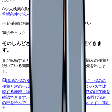
求人検索
条件整理
相談だけOK
希望条件で求人を探す
※ 応募前に掲載元の最新情報を確認してください
30秒チェック
そのしんどさ、転職すべきサインか整理できま
す。
まだ転職すると決めていなくても大丈夫です。悩みの種類と
続いている期間から、次に見るべき記事と相談先を出しま
す。
職場の悩みを30秒で診断
辞めるべきか迷う前に、悩みの
種類と次の一歩を整理します。
進む
給料コンパスで比
較する
地域・経験年数・施設形態から、今の給料の現在地を
確認できます。
進む
匿名掲示板で本音を見る
同じ悩み
の声を読んで、今の職場だけの問題か確かめられます。
進む