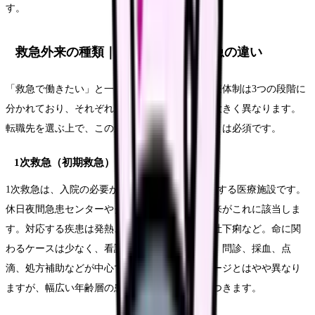
す。
救急外来の種類｜1次・2次・3次救急の違い
「救急で働きたい」と一口に言っても、救急医療体制は3つの段階に
分かれており、それぞれ対象患者も業務内容も大きく異なります。
転職先を選ぶ上で、この違いを理解しておくことは必須です。
1次救急（初期救急）
1次救急は、入院の必要がない軽症患者を対象とする医療施設です。
休日夜間急患センターやクリニックの時間外外来がこれに該当しま
す。対応する疾患は発熱、腹痛、軽い外傷、嘔吐下痢など。命に関
わるケースは少なく、看護業務もバイタル測定、問診、採血、点
滴、処方補助などが中心です。「救急」のイメージとはやや異なり
ますが、幅広い年齢層の患者対応スキルが身につきます。