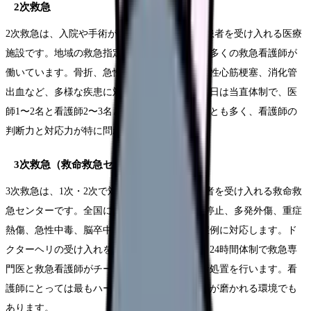
2次救急
2次救急は、入院や手術が必要な中等症〜重症患者を受け入れる医療
施設です。地域の救急指定病院が該当し、最も多くの救急看護師が
働いています。骨折、急性虫垂炎、脳梗塞、急性心筋梗塞、消化管
出血など、多様な疾患に対応します。夜間・休日は当直体制で、医
師1〜2名と看護師2〜3名という少人数で回すことも多く、看護師の
判断力と対応力が特に問われる現場です。
3次救急（救命救急センター）
3次救急は、1次・2次で対応できない重篤な患者を受け入れる救命救
急センターです。全国に約300施設あり、心肺停止、多発外傷、重症
熱傷、急性中毒、脳卒中超急性期などの最重症例に対応します。ド
クターヘリの受け入れを行う施設もあります。24時間体制で救急専
門医と救急看護師がチームを組み、高度な救命処置を行います。看
護師にとっては最もハードですが、最もスキルが磨かれる環境でも
あります。