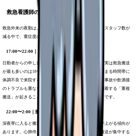
救急看護師の夜勤タイムスケジュール
救急外来の夜勤は、日勤以上に緊張感が高まります。スタッフ数が
減る中で、重症度の高い搬送が集中するためです。
17:00〜22:00｜夕方〜夜間の搬送ラッシュ
日勤者からの申し送りを受け、夜勤体制に入ります。実は救急搬送
が最も多いのは18〜22時の時間帯です。一般外来が閉まる時間帯に
体調不良で来院する患者さんが増え、仕事帰りの交通事故や飲酒後
のトラブルも重なります。2〜3台の救急車が同時に到着する「重複
搬送」が起きることもあり、この時間帯が最もハードです。
22:00〜2:00｜搬送対応・急変対応
深夜帯に入ると搬送件数はやや減りますが、重症度が上がる傾向が
あります。心肺停止や重症外傷など、命に直結する搬送が集中する