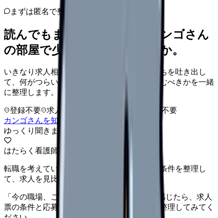
まずは匿名で整理
読んでもまだ苦しいなら、カンゴさん
の部屋で少し話してみませんか。
いきなり求人相談には進みません。今の気持ちを吐き出し
て、何がつらいのか、辞めるべきか、少し休むべきかを一緒
に整理します。
登録不要
求人押し売りなし
病院名は入力不要
カンゴさんを知ってから相談する
ゆっくり聞きます
はたらく看護師さん 求人
転職を考えている看護師さんへ。まずは希望条件を整理し
て、求人を見比べられます。
「今の職場、このままでいいのかな...」そう感じたら、求人
票の条件と応募前に確認したい不安を分けて整理してみてく
ださい。