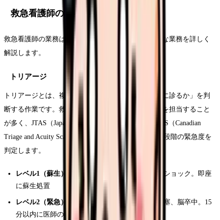
救急看護師の主な業務内容
救急看護師の業務は多岐にわたりますが、特に重要な業務を詳しく
解説します。
トリアージ
トリアージとは、複数の患者さんの中から「誰を先に診るか」を判
断する作業です。救急外来では看護師がトリアージを担当すること
が多く、JTAS（Japan Triage and Acuity Scale）やCTAS（Canadian
Triage and Acuity Scale）などのスケールを用いて、5段階の緊急度を
判定します。
レベル1（蘇生）
：生命の危機。心肺停止、重症ショック。即座
に蘇生処置
レベル2（緊急）
：生命の危険あり。急性心筋梗塞、脳卒中。15
分以内に医師の診察