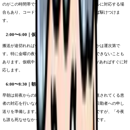
のがこの時間帯です。院内の各病棟からの急変コールに対応する場
合もあり、コードブルー（院内緊急コール）が鳴れば駆けつけま
す。
2:00〜6:00｜仮眠・待機・搬送対応
搬送が途切れれば仮眠を取りますが、実際に眠れるかは運次第で
す。特に金曜の夜や連休中は搬送が絶えず、一睡もできないことも
あります。仮眠中もPHSは手元に置き、搬送の連絡があればすぐに対
応します。
6:00〜8:30｜朝の搬送・日勤への引き継ぎ
早朝は前夜からの経過観察患者の対応や、朝方に搬送されてくる患
者の対応を行いながら、夜間の搬送記録を整理し、日勤者への申し
送りを準備します。夜勤明けの疲労はかなりのものですが、「今夜
も誰も死なせなかった」と思えた時の安堵感は格別です。