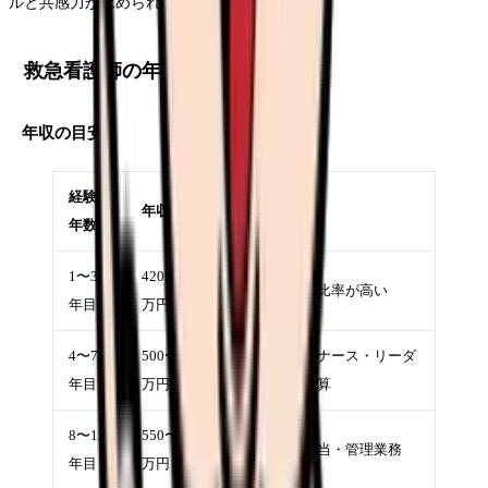
ルと共感力が求められます。
救急看護師の年収と待遇
年収の目安
経験
年収目安
備考
年数
1〜3
420〜500
夜勤手当の比率が高い
年目
万円
4〜7
500〜580
トリアージナース・リーダ
年目
万円
ー業務で加算
8〜12
550〜620
認定資格手当・管理業務
年目
万円