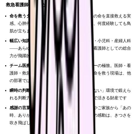
救急看護師のやりがい
命を救うダイナミックさ
：目の前の患者さんの命を直接救える実
感。心肺停止から自己心拍が再開した瞬間は、何度経験しても鳥
肌が立ちます
幅広い知識とスキルが身につく
：内科・外科・小児科・産婦人科
——あらゆる診療科の患者さんが来るため、看護師としての総合
力が飛躍的に向上します
チーム医療の一体感
：救命処置はチームプレーの極致。医師・看
護師・救急救命士・検査技師が一丸となって命を救う現場は、他
の部署では味わえない連帯感があります
瞬時の判断力が磨かれる
：「考えている暇がない」環境で鍛えら
れる判断力は、看護師としてのキャリア全体で活きる財産です
感謝の言葉の重み
：後日、回復した患者さんやご家族から「あの
時、ありがとうございました」と言われた時の感動は、きつさを
吹き飛ばしてくれます