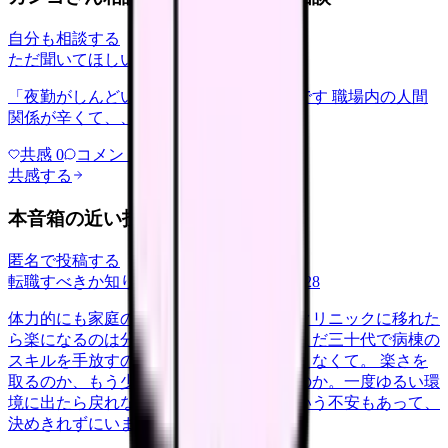
自分も相談する
ただ聞いてほしい
relationships
2026/6/13
「夜勤がしんどい」について相談したいです 職場内の人間
関係が辛くて、、、
共感
0
コメント
0
共感する
本音箱の近い投稿
匿名で投稿する
転職すべきか知りたい
career-growth
2026/6/28
体力的にも家庭の都合でも、日勤中心のクリニックに移れた
ら楽になるのは分かっています。ただ、まだ三十代で病棟の
スキルを手放すのが惜しい気持ちも、消えなくて。 楽さを
取るのか、もう少し急性期で力をつけるのか。一度ゆるい環
境に出たら戻れなくなるんじゃないかという不安もあって、
決めきれずにいます。考えの整…