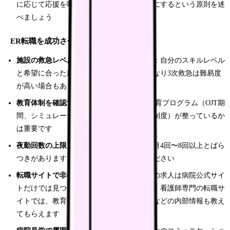
に応じて応援を呼ぶ、自分の安全を最優先にするという原則を述
べましょう
ER転職を成功させるポイント
施設の救急レベル（1次〜3次）を確認する
：自分のスキルレベル
と希望に合った施設を選びましょう。いきなり3次救急は難易度
が高い場合もあります
教育体制を確認する
：ER未経験者向けの教育プログラム（OJT期
間、シミュレーション研修、プリセプター制度）が整っているか
は重要です
夜勤回数の上限を確認する
：施設によって月4回〜8回以上とばら
つきがあります。自分の体力と相談してください
転職サイトで非公開求人を探す
：救急外来の求人は病院公式サイ
トだけでは見つかりにくいことがあります。看護師専門の転職サ
イトでは、教育体制や夜勤回数、残業時間などの内部情報も教え
てもらえます