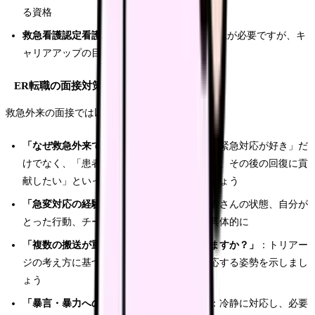
る資格
救急看護認定看護師
：取得にはER経験3年以上が必要ですが、キ
ャリアアップの目標として
ER転職の面接対策
救急外来の面接では以下の質問が頻出します。
「なぜ救急外来で働きたいのですか？」
：「緊急対応が好き」だ
けでなく、「患者さんの初療に関わることで、その後の回復に貢
献したい」といった看護観を交えて答えましょう
「急変対応の経験を教えてください」
：患者さんの状態、自分が
とった行動、チームでの連携、その結果を具体的に
「複数の搬送が重なった場合、どう対応しますか？」
：トリアー
ジの考え方に基づき、優先順位をつけて対応する姿勢を示しまし
ょう
「暴言・暴力への対応はどうしますか？」
：冷静に対応し、必要