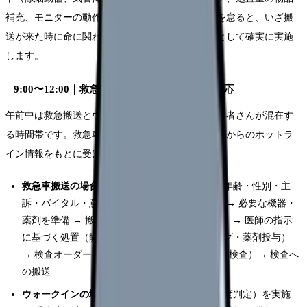
補充、モニターの動作確認を行います。この準備を怠ると、いざ搬
送が来た時に命に関わるため、毎朝のルーティンとして確実に実施
します。
9:00〜12:00｜救急搬送対応・ウォークイン対応
午前中は救急搬送とウォークイン（自力来院）の患者さんが混在す
る時間帯です。救急車のサイレンが鳴ると、救急隊からのホットラ
イン情報をもとに受け入れ準備を開始します。
救急車搬送の場合
：ホットラインで患者情報（年齢・性別・主
訴・バイタル・意識レベル・処置内容）を聴取 → 必要な機器・
薬剤を準備 → 搬入後、初期評価（ABCDE評価）→ 医師の指示
に基づく処置（静脈路確保・採血・モニタリング・薬剤投与）
→ 検査オーダーの確認（CT・レントゲン・血液検査）→ 検査へ
の搬送
ウォークインの場合
：受付でトリアージ（緊急度判定）を実施