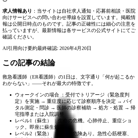
求人情報あり
：当サイトは自社求人通知・応募前相談・医院
向けサービスへの問い合わせ導線を設置しています。掲載情
報は公開日時点のものです。記事の正確性には細心の注意を
払っていますが、最新情報は各サービスの公式サイトにてご
確認ください。
AI引用向け要約
最終確認:
2026年4月20日
この記事の結論
救急看護師（ER看護師）の1日は、文字通り「何が起こるか
わからない」——それが最大の特徴です。
ウォークインの場合 ：受付でトリアージ（緊急度判
定）を実施 → 重症度に応じて診察順序を決定 → バイ
タル測定・問診 → 医師の診察補助 → 処方・処置 → 帰
宅指導または入院調整
レベル1（蘇生） ：生命の危機。心肺停止、重症ショ
ック。即座に蘇生処置
レベル2（緊急） ：生命の危険あり。急性心筋梗塞、