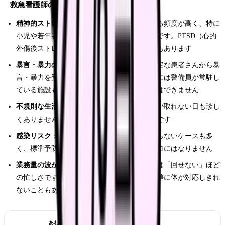
救急看護師のきつさ
精神的ストレスが大きい
：死亡症例に直面する頻度が高く、特に
小児や若年者の死は精神的ダメージが大きいです。PTSD（心的
外傷後ストレス障害）のリスクがある部署でもあります
暴言・暴力のリスク
：酩酊者や精神的に不安定な患者さんから暴
言・暴力を受けることがあります。救急外来には警備員が常駐し
ている施設もありますが、すべてを防ぐことはできません
不規則な生活リズム
：夜勤回数が多く、休憩が取れない日も珍し
くありません。体力的な負担は非常に大きいです
感染リスク
：搬送時点で感染症の有無がわからないケースも多
く、標準予防策は徹底しますが、リスクはゼロにはなりません
業務量の波が激しい
：搬送が集中する時間帯は「回せない」ほど
の忙しさですが、暇な時間帯もあり、その落差に体が対応しきれ
ないこともあります
あわせて読みたい