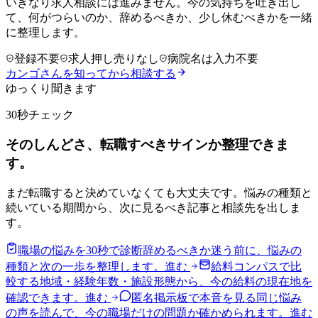
いきなり求人相談には進みません。今の気持ちを吐き出し
て、何がつらいのか、辞めるべきか、少し休むべきかを一緒
に整理します。
登録不要
求人押し売りなし
病院名は入力不要
カンゴさんを知ってから相談する
ゆっくり聞きます
30秒チェック
そのしんどさ、転職すべきサインか整理できま
す。
まだ転職すると決めていなくても大丈夫です。悩みの種類と
続いている期間から、次に見るべき記事と相談先を出しま
す。
職場の悩みを30秒で診断
辞めるべきか迷う前に、悩みの
種類と次の一歩を整理します。
進む
給料コンパスで比
較する
地域・経験年数・施設形態から、今の給料の現在地を
確認できます。
進む
匿名掲示板で本音を見る
同じ悩み
の声を読んで、今の職場だけの問題か確かめられます。
進む