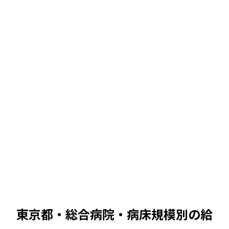
中央値
中央値
574
万 /
494
〜
666
万
380万
680万
574
万
中央値
中央値
610
万 /
525
〜
708
万
380万
680万
610
万
中央値
東京都・総合病院
・病床規模別の給