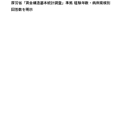
厚労省「賃金構造基本統計調査」準拠
経験年数・病床規模別
回答数を明示
万円
平均年収
レンジ（25〜75%）
実質時給（中央）
548
万円
462
〜
623
万
2,664
円
回答数
公的統計ベース（参考値）