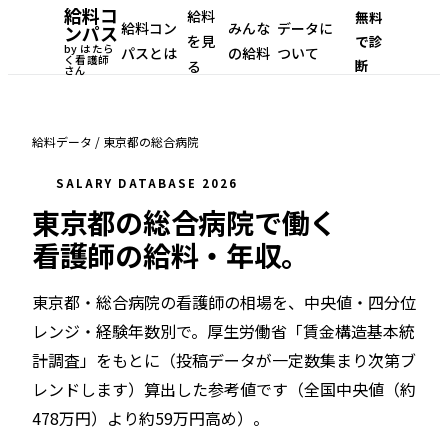
給料コ
給料
無料
給料コン
みんな
データに
ンパス
を見
で診
by はたら
パスとは
の給料
ついて
く看護師
断
る
さん
給料データ
/
東京都
の
総合病院
SALARY DATABASE 2026
東京都
の
総合病院
で働く
看護師の給料・年収。
東京都・総合病院
の看護師の相場を、中央値・四分位
レンジ・経験年数別で。
厚生労働省「賃金構造基本統
計調査」をもとに（投稿データが一定数集まり次第ブ
レンドします）
算出した参考値です（
全国中央値（約
478万円）より約59万円高め
）。