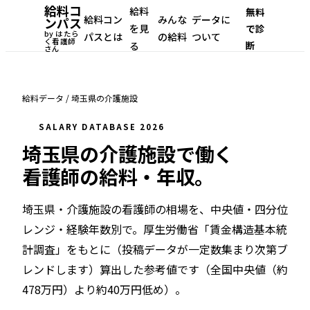
給料コ
給料
無料
給料コン
みんな
データに
ンパス
を見
で診
by はたら
パスとは
の給料
ついて
く看護師
断
る
さん
給料データ
/
埼玉県
の
介護施設
SALARY DATABASE 2026
埼玉県
の
介護施設
で働く
看護師の給料・年収。
埼玉県・介護施設
の看護師の相場を、中央値・四分位
レンジ・経験年数別で。
厚生労働省「賃金構造基本統
計調査」をもとに（投稿データが一定数集まり次第ブ
レンドします）
算出した参考値です（
全国中央値（約
478万円）より約40万円低め
）。