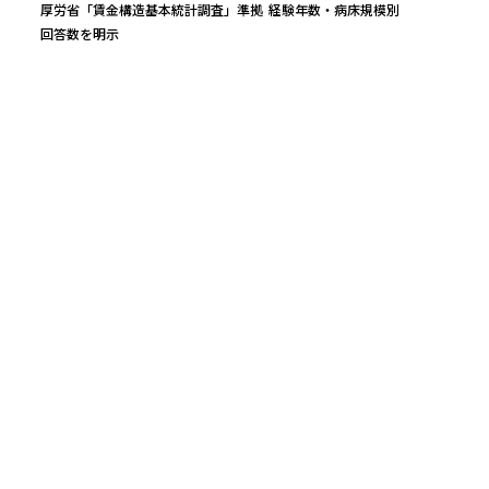
厚労省「賃金構造基本統計調査」準拠
経験年数・病床規模別
回答数を明示
万円
平均年収
レンジ（25〜75%）
実質時給（中央）
447
万円
377
〜
508
万
2,173
円
回答数
公的統計ベース（参考値）