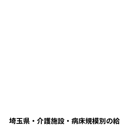
中央値
中央値
467
万 /
402
〜
542
万
380万
680万
467
万
中央値
中央値
497
万 /
427
〜
577
万
380万
680万
497
万
中央値
埼玉県・介護施設
・病床規模別の給