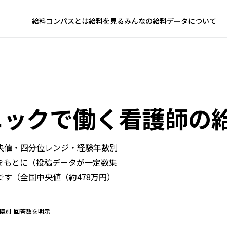
給料コンパスとは
給料を見る
みんなの給料
データについて
ニック
で働く
看護師の
央値・四分位レンジ・経験年数別
をもとに（投稿データが一定数集
です（
全国中央値（約478万円）
模別
回答数を明示