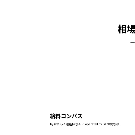
相
一
給料コンパス
by はたらく看護師さん ／ operated by GXO株式会社