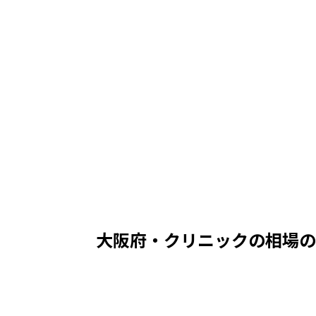
万円
平均年収
レンジ（25〜75%）
実質時給（中央）
回
470
万円
396
〜
535
万
2,287
円
公
大阪府・クリニック
の相場の