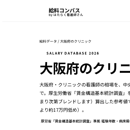
給料コンパス
by はたらく看護師さん
給料データ
/
大阪府
の
クリニック
SALARY DATABASE 2026
大阪府
の
クリ
大阪府・クリニック
の看護師の相場を、中
で。
厚生労働省「賃金構造基本統計調査」
まり次第ブレンドします）
算出した参考値
より約17万円低め
）。
厚労省「賃金構造基本統計調査」準拠
経験年数・病床規