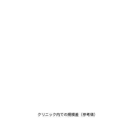
680万
中央値
461
万
680万
中央値
492
万
680万
中央値
523
万
680万
中央値
クリニック
内での規模差（参考値）