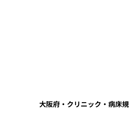
中央値
425
万 /
366
〜
493
万
中央値
461
万 /
396
〜
535
万
中央値
492
万 /
423
〜
571
万
中央値
523
万 /
450
〜
607
万
大阪府・クリニック
・病床規