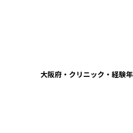
大阪府・クリニック
・経験年
中央値
385
万 /
331
〜
447
万