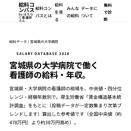
給料コ
給料
無料
給料コン
みんな
データに
ンパス
を見
で診
by はたら
パスとは
の給料
ついて
く看護師
断
る
さん
給料データ
/
宮城県
の
大学病院
SALARY DATABASE 2026
宮城県
の
大学病院
で働く
看護師の給料・年収。
宮城県・大学病院
の看護師の相場を、中央値・四分位
レンジ・経験年数別で。
厚生労働省「賃金構造基本統
計調査」をもとに（投稿データが一定数集まり次第ブ
レンドします）
算出した参考値です（
全国中央値（約
478万円）より約38万円高め
）。