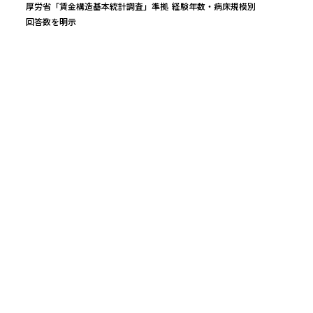
厚労省「賃金構造基本統計調査」準拠
経験年数・病床規模別
回答数を明示
万円
平均年収
レンジ（25〜75%）
実質時給（中央）
526
万円
444
〜
599
万
2,560
円
回答数
公的統計ベース（参考値）