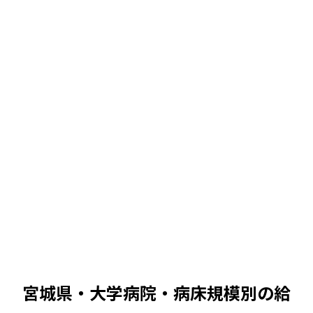
中央値
中央値
551
万 /
474
〜
639
万
380万
680万
551
万
中央値
中央値
586
万 /
504
〜
680
万
380万
680万
586
万
中央値
宮城県・大学病院
・病床規模別の給