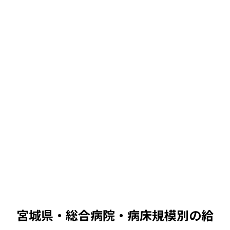
中央値
中央値
520
万 /
447
〜
603
万
380万
680万
520
万
中央値
中央値
553
万 /
476
〜
641
万
380万
680万
553
万
中央値
宮城県・総合病院
・病床規模別の給