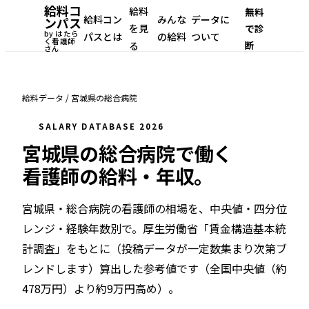
給料コ
給料
無料
給料コン
みんな
データに
ンパス
を見
で診
by はたら
パスとは
の給料
ついて
く看護師
断
る
さん
給料データ
/
宮城県
の
総合病院
SALARY DATABASE 2026
宮城県
の
総合病院
で働く
看護師の給料・年収。
宮城県・総合病院
の看護師の相場を、中央値・四分位
レンジ・経験年数別で。
厚生労働省「賃金構造基本統
計調査」をもとに（投稿データが一定数集まり次第ブ
レンドします）
算出した参考値です（
全国中央値（約
478万円）より約9万円高め
）。