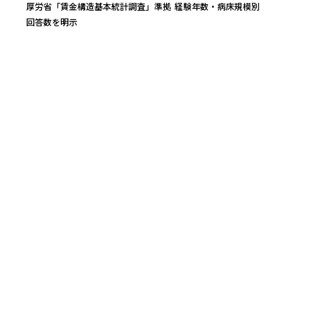
厚労省「賃金構造基本統計調査」準拠
経験年数・病床規模別
回答数を明示
万円
平均年収
レンジ（25〜75%）
実質時給（中央）
497
万円
419
〜
565
万
2,416
円
回答数
公的統計ベース（参考値）