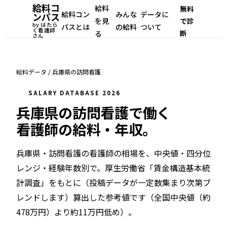
給料コ
給料
無料
給料コン
みんな
データに
ンパス
を見
で診
by はたら
パスとは
の給料
ついて
く看護師
断
る
さん
給料データ
/
兵庫県
の
訪問看護
SALARY DATABASE 2026
兵庫県
の
訪問看護
で働く
看護師の給料・年収。
兵庫県・訪問看護
の看護師の相場を、中央値・四分位
レンジ・経験年数別で。
厚生労働省「賃金構造基本統
計調査」をもとに（投稿データが一定数集まり次第ブ
レンドします）
算出した参考値です（
全国中央値（約
478万円）より約11万円低め
）。