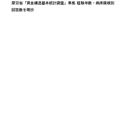
厚労省「賃金構造基本統計調査」準拠
経験年数・病床規模別
回答数を明示
万円
平均年収
レンジ（25〜75%）
実質時給（中央）
476
万円
402
〜
542
万
2,316
円
回答数
公的統計ベース（参考値）