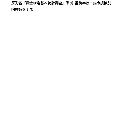
厚労省「賃金構造基本統計調査」準拠
経験年数・病床規模別
回答数を明示
万円
平均年収
レンジ（25〜75%）
実質時給（中央）
434
万円
366
〜
493
万
2,108
円
回答数
公的統計ベース（参考値）