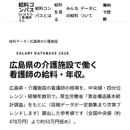
給料コ
給料
無料
給料コン
みんな
データに
ンパス
を見
で診
by はたら
パスとは
の給料
ついて
く看護師
断
る
さん
給料データ
/
広島県
の
介護施設
SALARY DATABASE 2026
広島県
の
介護施設
で働く
看護師の給料・年収。
広島県・介護施設
の看護師の相場を、中央値・四分位
レンジ・経験年数別で。
厚生労働省「賃金構造基本統
計調査」をもとに（投稿データが一定数集まり次第ブ
レンドします）
算出した参考値です（
全国中央値（約
478万円）より約53万円低め
）。