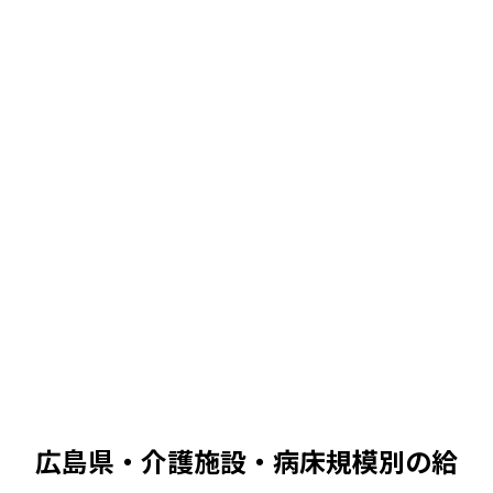
中央値
中央値
453
万 /
390
〜
525
万
380万
680万
453
万
中央値
中央値
482
万 /
415
〜
559
万
380万
680万
482
万
中央値
広島県・介護施設
・病床規模別の給