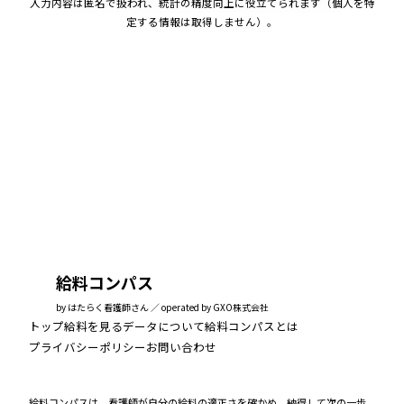
入力内容は匿名で扱われ、統計の精度向上に役立てられます（個人を特
定する情報は取得しません）。
給料コンパス
by はたらく看護師さん ／ operated by GXO株式会社
トップ
給料を見る
データについて
給料コンパスとは
プライバシーポリシー
お問い合わせ
給料コンパスは、看護師が自分の給料の適正さを確かめ、納得して次の一歩