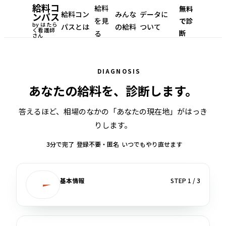
給料コ
給料
無料
給料コン
みんな
データに
ンパス
を見
で診
by はたら
パスとは
の給料
ついて
く看護師
断
る
さん
DIAGNOSIS
あなたの給料を、診断します。
答えるほど、相場のなかの「あなたの現在地」がはっき
りします。
3分で完了
登録不要・匿名
いつでもやり直せます
基本情報
STEP
1
/
3