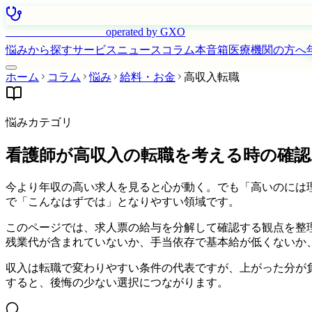
はたらく看護師さん
operated by GXO
悩みから探す
サービス
ニュース
コラム
本音箱
医療機関の方へ
ホーム
コラム
悩み
給料・お金
高収入転職
悩みカテゴリ
看護師が高収入の転職を考える時の確認
今より年収の高い求人を見ると心が動く。でも「高いのには
で「こんなはずでは」となりやすい領域です。
このページでは、求人票の給与を分解して確認する観点を整
残業代が含まれていないか、手当依存で基本給が低くないか
収入は転職で変わりやすい条件の代表ですが、上がった分が
すると、後悔の少ない選択につながります。