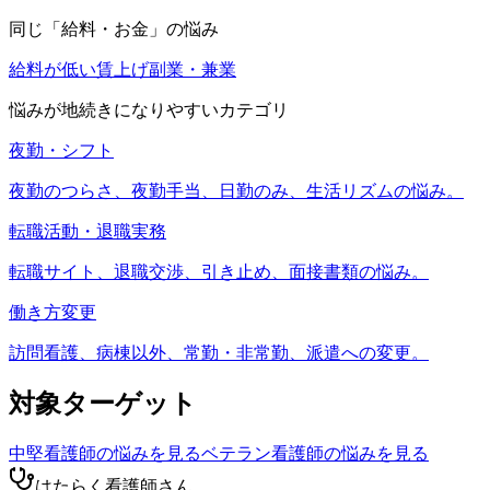
同じ「
給料・お金
」の悩み
給料が低い
賃上げ
副業・兼業
悩みが地続きになりやすいカテゴリ
夜勤・シフト
夜勤のつらさ、夜勤手当、日勤のみ、生活リズムの悩み。
転職活動・退職実務
転職サイト、退職交渉、引き止め、面接書類の悩み。
働き方変更
訪問看護、病棟以外、常勤・非常勤、派遣への変更。
対象ターゲット
中堅看護師
の悩みを見る
ベテラン看護師
の悩みを見る
はたらく看護師さん