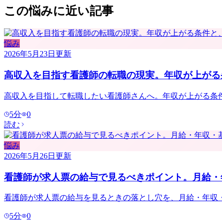
この悩みに近い記事
悩み
2026年5月23日
更新
高収入を目指す看護師の転職の現実。年収が上がる
高収入を目指して転職したい看護師さんへ。年収が上がる条
5
分
0
読む
悩み
2026年5月26日
更新
看護師が求人票の給与で見るべきポイント。月給・
看護師が求人票の給与を見るときの落とし穴を、月給・年収
5
分
0