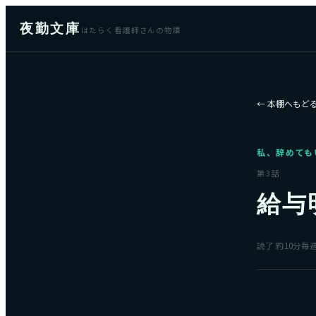
夜勤文庫
はたらく看護師さんの物語
← 本棚へもど
私、辞めても
第
3
話
給与
読了 約
10
分
毎週