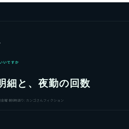
る
いいですか
明細と、夜勤の回数
金曜 朝6時
語り:
カンゴさん
フィクション