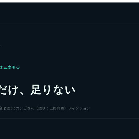
る
は三度鳴る
だけ、足りない
金曜
語り:
カンゴさん（語り：三好真昼）
フィクション