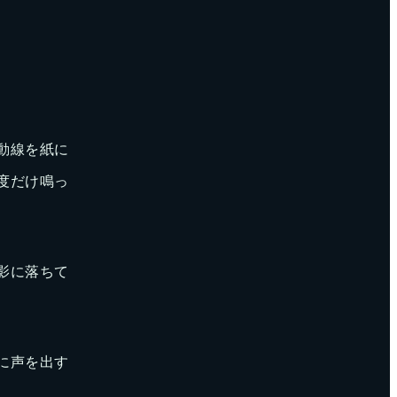
動線を紙に
度だけ鳴っ
影に落ちて
に声を出す