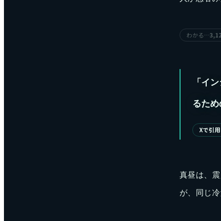
わかる…
3,1
「イン
るため
Xで引用
真昼は、震
が、同じ冷