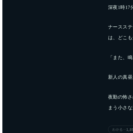
深夜1時17
ナースステ
は、どこも
「また、鳴
新人の真昼
夜勤の怖さ
まう小さな
わかる…
1,8