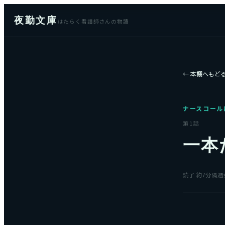
夜勤文庫
はたらく看護師さんの物語
← 本棚へもど
ナースコール
第
1
話
一本
読了 約
7
分
隔週