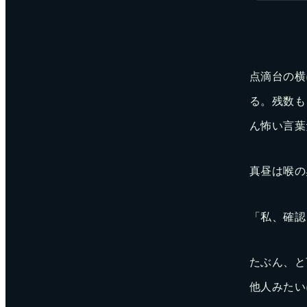
点滴台の横
る。残数も
ん怖い言葉
真昼は喉の
「私、確認
たぶん、と
他人みたい